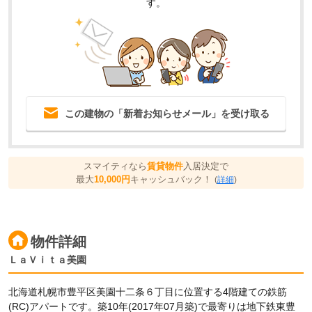
す。
この建物の「新着お知らせメール」を受け取る
スマイティなら
賃貸物件
入居決定で
最大
10,000円
キャッシュバック！
(
詳細
)
物件詳細
ＬａＶｉｔａ美園
北海道札幌市豊平区美園十二条６丁目に位置する4階建ての鉄筋
(RC)アパートです。築10年(2017年07月築)で最寄りは地下鉄東豊