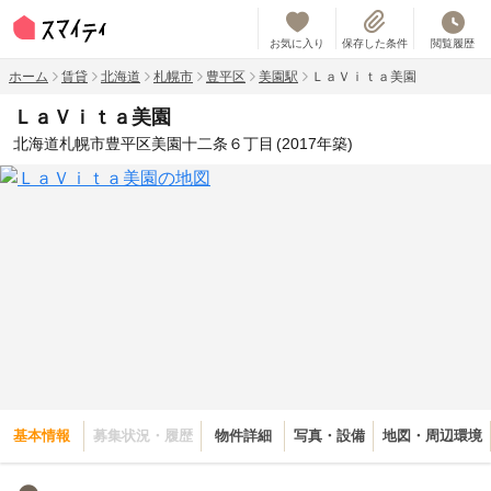
お気に入り
保存した条件
閲覧履歴
ホーム
賃貸
北海道
札幌市
豊平区
美園駅
ＬａＶｉｔａ美園
ＬａＶｉｔａ美園
北海道札幌市豊平区美園十二条６丁目
(2017年築)
基本情報
募集状況・履歴
物件詳細
写真・設備
地図・周辺環境