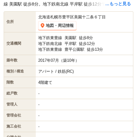
…もっと見る
線 美園駅 徒歩8分。地下鉄南北線 平岸駅 徒歩12分です。
北海道札幌市豊平区美園十二条６丁目
住所
地図・周辺情報
地下鉄東豊線
美園駅
徒歩8分
地下鉄南北線
平岸駅
徒歩12分
交通機関
地下鉄東豊線
豊平公園駅
徒歩13分
2017年07月（築10年）
築年数
アパート / 鉄筋(RC)
種別 / 構造
4階建て
階数
-
総戸数
-
管理人
-
管理会社
-
施工会社