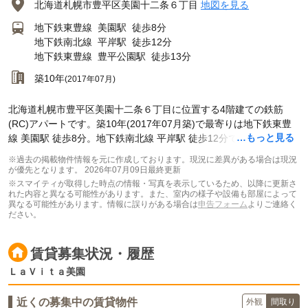
北海道札幌市豊平区美園十二条６丁目
地図を見る
地下鉄東豊線
美園駅
徒歩8分
地下鉄南北線
平岸駅
徒歩12分
地下鉄東豊線
豊平公園駅
徒歩13分
築10年
(2017年07月)
北海道札幌市豊平区美園十二条６丁目に位置する4階建ての鉄筋
(RC)アパートです。築10年(2017年07月築)で最寄りは地下鉄東豊
…もっと見る
線 美園駅 徒歩8分。地下鉄南北線 平岸駅 徒歩12分です。
※過去の掲載物件情報を元に作成しております。現況に差異がある場合は現況
が優先となります。
2026年07月09日最終更新
※スマイティが取得した時点の情報・写真を表示しているため、以降に更新さ
れた内容と異なる可能性があります。また、室内の様子や設備も部屋によって
異なる可能性があります。情報に誤りがある場合は
申告フォーム
よりご連絡く
ださい。
賃貸募集状況・履歴
ＬａＶｉｔａ美園
近くの募集中の賃貸物件
外観
間取り