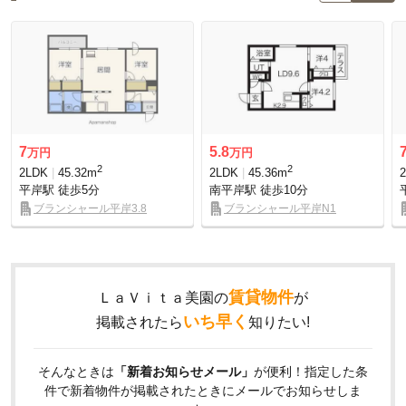
7
5.8
万円
万円
2
2
2LDK
45.32m
2LDK
45.36m
平岸駅
徒歩5分
南平岸駅
徒歩10分
ブランシャール平岸3.8
ブランシャール平岸N1
賃貸物件
ＬａＶｉｔａ美園の
が
いち早く
掲載されたら
知りたい!
そんなときは
「新着お知らせメール」
が便利！指定した条
件で新着物件が掲載されたときにメールでお知らせしま