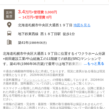
3.4
万円
+管理費 3,000円
賃料
履歴
～
14
万円
+管理費 0円
北海道札幌市中央区大通西１９丁目
地図を見る
地下鉄東西線
西１８丁目駅
徒歩1分
築41年
(1986年06月)
北海道札幌市中央区大通西１９丁目に位置するイワクラホーム分譲
×前田建設工業/中山組施工の11階建ての鉄筋(SRC)マンションで
…もっと見る
す。築41年(1986年06月築)で最寄りは地下鉄東西線 西１８丁目駅
徒歩1分です。
※過去の掲載物件情報を元に作成しております。現況に差異がある場合は現況
が優先となります。
2026年06月16日最終更新
※賃料履歴は「
マンションレビュー
」の情報を掲載しております。2026年04
月最終更新。賃料履歴についての詳しい説明は
こちら
をご覧ください。
※スマイティが取得した時点の情報・写真を表示しているため、以降に更新さ
れた内容と異なる可能性があります。また、室内の様子や設備も部屋によって
異なる可能性があります。情報に誤りがある場合は
申告フォーム
よりご連絡く
ださい。
※情報の正確性・完全性・最新性・実際の取引価格等は保証されませんので、
事前にご了承の上ご利用ください。当社は当該情報について一切の責任を負い