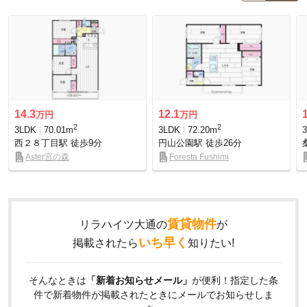
14.3
12.1
万円
万円
2
2
3LDK
70.01m
3LDK
72.20m
西２８丁目駅
徒歩9分
円山公園駅
徒歩26分
Aster宮の森
Foresta Fushimi
賃貸物件
リラハイツ大通の
が
いち早く
掲載されたら
知りたい!
そんなときは
「新着お知らせメール」
が便利！指定した条
件で新着物件が掲載されたときにメールでお知らせしま