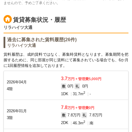
ませんので、予めご了承ください。
賃貸募集状況・履歴
リラハイツ大通
過去に募集された賃料履歴(26件)
リラハイツ大通
賃料履歴は、成約賃料ではなく、募集時賃料となります。募集期間を把
握するために、同じ部屋が同じ賃料にて募集されている場合でも、6か月
に1回履歴情報を追加しております。
3.7
万円
管理費5,000円
2026年04月
0円
0円
敷
礼
4階
2
1DK
31.7m
-
7.8
万円
管理費0円
2026年01月
7.8万円
7.8万円
敷
礼
3階
2
2DK
46.3m
南