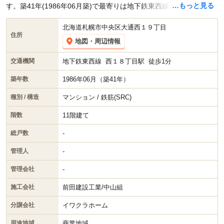
…もっと見る
す。築41年(1986年06月築)で最寄りは地下鉄東西線 西１８丁目駅
徒歩1分です。
北海道札幌市中央区大通西１９丁目
住所
地図・周辺情報
地下鉄東西線
西１８丁目駅
徒歩1分
交通機関
1986年06月（築41年）
築年数
マンション / 鉄筋(SRC)
種別 / 構造
11階建て
階数
-
総戸数
-
管理人
-
管理会社
前田建設工業/中山組
施工会社
イワクラホーム
分譲会社
商業地域
用途地域