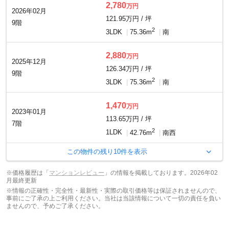
2,780
万円
2026年02月
121.95万円 / 坪
9階
2
3LDK
75.36m
南
2,880
万円
2025年12月
126.34万円 / 坪
9階
2
3LDK
75.36m
南
1,470
万円
2023年01月
113.65万円 / 坪
7階
2
1LDK
42.76m
南西
この物件の残り
10
件を表示
※価格履歴は「
マンションレビュー
」の情報を掲載しております。2026年02
月最終更新
※情報の正確性・完全性・最新性・実際の取引価格等は保証されませんので、
事前にご了承の上ご利用ください。当社は当該情報について一切の責任を負い
ませんので、予めご了承ください。