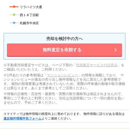
リラハイツ大通
西１８丁目駅
札幌市中央区
売却を検討中の方へ
無料査定を依頼する
※不動産売却査定サービスは、ページ下部の「
売却査定サービスの注意点
」を
ご確認いただいたうえ、ご利用ください。
※1坪あたりの参考相場は「
マンションレビュー
」の情報を掲載しており、 マ
ンションレビューが過去の売り出し物件情報などを元に算出した参考情報で
す。 個別の部屋要素は考慮されていないため、実際の坪単価の相場や取引価格
とは異なります。あくまで参考としてご活用ください。
※情報の正確性・完全性・最新性・実際の取引価格等は保証されませんので、
事前にご了承の上ご利用ください。当社は当該情報について一切の責任を負い
ませんので、予めご了承ください。
スマイティでは物件情報の精度向上に努めております。 物件情報に誤りがある場合は
違反物件情報申告フォーム
よりご連絡ください。