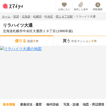
お気に入り
保存した条件
閲覧履歴
ホーム
賃貸
北海道
札幌市
中央区
西１８丁目駅
リラハイツ大通
リラハイツ大通
北海道札幌市中央区大通西１９丁目
(1986年築)
借りる
買う
0
0
賃貸
件
中古マンション
件
基本情報
募集状況・履歴
物件詳細
写真・設備
地図・周辺環境