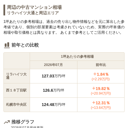
周辺の中古マンション相場
リラハイツ大通
と周辺エリア
1坪あたりの参考相場は、過去の売り出し物件情報などを元に算出した参
考値であり、個別の部屋要素は考慮されていないため、実際の坪単価の
相場や取引価格とは異なります。 あくまで参考としてご活用ください。
前年との比較
1坪あたりの参考相場
2026年07月
前年比
1.84％
リラハイツ大
127.03
万円/坪
通
(+2.29万円)
19.82％
126.6
西１８丁目駅
万円/坪
(+20.94万円)
12.31％
124.48
札幌市中央区
万円/坪
(+13.64万円)
推移グラフ
2026年07月
最終更新