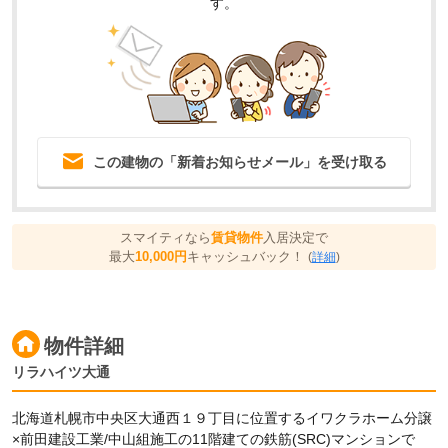
す。
この建物の「新着お知らせメール」を受け取る
スマイティなら
賃貸物件
入居決定で
最大
10,000円
キャッシュバック！
(
詳細
)
物件詳細
リラハイツ大通
北海道札幌市中央区大通西１９丁目に位置するイワクラホーム分譲
×前田建設工業/中山組施工の11階建ての鉄筋(SRC)マンションで