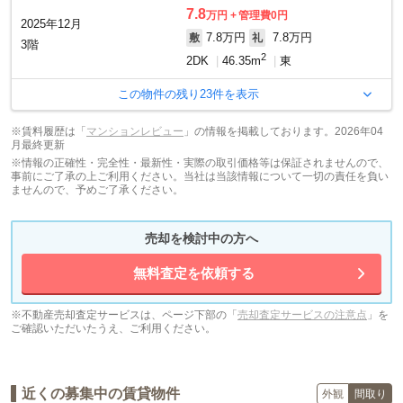
7.8
万円
管理費0円
2025年12月
7.8万円
7.8万円
敷
礼
3階
2
2DK
46.35m
東
この物件の残り
23
件を表示
※賃料履歴は「
マンションレビュー
」の情報を掲載しております。2026年04
月最終更新
※情報の正確性・完全性・最新性・実際の取引価格等は保証されませんので、
事前にご了承の上ご利用ください。当社は当該情報について一切の責任を負い
ませんので、予めご了承ください。
売却を検討中の方へ
無料査定を依頼する
※不動産売却査定サービスは、ページ下部の「
売却査定サービスの注意点
」を
ご確認いただいたうえ、ご利用ください。
近くの募集中の賃貸物件
外観
間取り