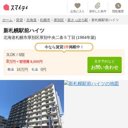
お気に入り
保存した条件
閲覧履歴
ホーム
賃貸
北海道
札幌市
厚別区
新さっぽろ駅
新札幌駅前ハイツ
新札幌駅前ハイツ
北海道札幌市厚別区厚別中央二条５丁目
(1984年築)
今なら賃貸
1件
掲載中！
3LDK / 6階
8
見学予約など
万円
管理費 8,000円
お問い合わせ
16万円
0円
敷金
礼金