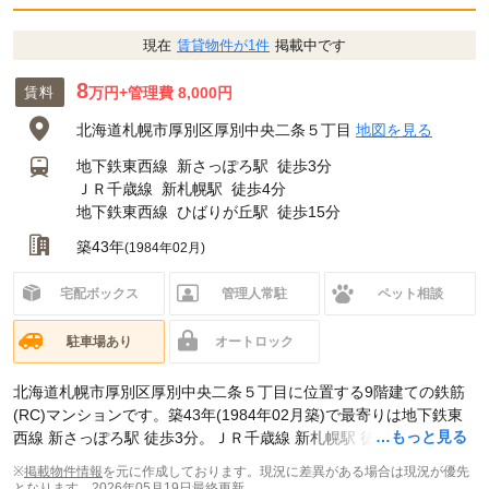
現在
賃貸物件が1件
掲載中です
8
賃料
万円
+管理費 8,000円
北海道札幌市厚別区厚別中央二条５丁目
地図を見る
地下鉄東西線
新さっぽろ駅
徒歩3分
ＪＲ千歳線
新札幌駅
徒歩4分
地下鉄東西線
ひばりが丘駅
徒歩15分
築43年
(1984年02月)
宅配ボックス
管理人常駐
ペット相談
駐車場あり
オートロック
北海道札幌市厚別区厚別中央二条５丁目に位置する9階建ての鉄筋
(RC)マンションです。築43年(1984年02月築)で最寄りは地下鉄東
…もっと見る
西線 新さっぽろ駅 徒歩3分。ＪＲ千歳線 新札幌駅 徒歩4分です。現
在スマイティに
賃貸募集中の部屋が1件(3LDK)
掲載されています。
※
掲載物件情報
を元に作成しております。現況に差異がある場合は現況が優先
となります。
2026年05月19日最終更新