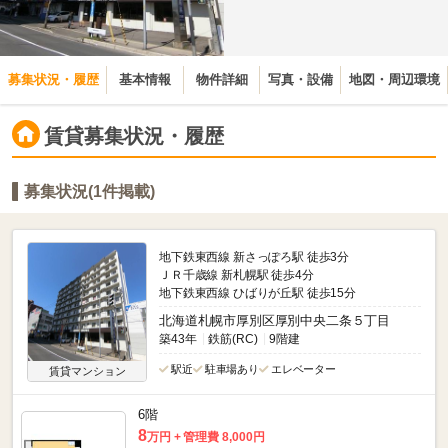
募集状況・履歴
基本情報
物件詳細
写真・設備
地図・周辺環境
賃貸募集状況・履歴
募集状況(1件掲載)
地下鉄東西線 新さっぽろ駅 徒歩3分
ＪＲ千歳線 新札幌駅 徒歩4分
地下鉄東西線 ひばりが丘駅 徒歩15分
北海道札幌市厚別区厚別中央二条５丁目
築43年
鉄筋(RC)
9階建
駅近
駐車場あり
エレベーター
賃貸マンション
6階
8
万円
管理費 8,000円