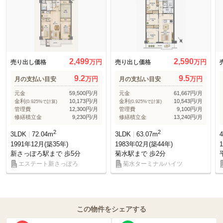
2,499
2,590
万円
万円
売り出し価格
売り出し価格
9.2
9.5
万円
万円
月の支払い目安
月の支払い目安
元金
59,500円/月
元金
61,667円/月
金利
10,173円/月
金利
10,543円/月
(0.925%で計算)
(0.925%で計算)
管理費
12,300円/月
管理費
9,100円/月
修繕積立金
9,230円/月
修繕積立金
13,240円/月
2
2
3LDK
72.04m
3LDK
63.07m
1991年12月(築35年)
1983年02月(築44年)
新さっぽろ駅まで 歩5分
菊水駅まで 歩2分
エステート新さっぽろ
菊水ターミナルハイツ
この物件をシェアする