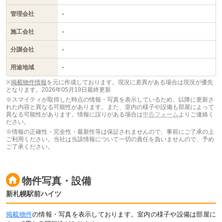
-
管理会社
-
施工会社
-
分譲会社
-
用途地域
※
掲載物件情報
を元に作成しております。現況に差異がある場合は現況が優先
となります。
2026年05月19日最終更新
※スマイティが取得した時点の情報・写真を表示しているため、以降に更新さ
れた内容と異なる可能性があります。また、室内の様子や設備も部屋によって
異なる可能性があります。情報に誤りがある場合は
申告フォーム
よりご連絡く
ださい。
※情報の正確性・完全性・最新性等は保証されませんので、事前にご了承の上
ご利用ください。当社は当該情報について一切の責任を負いませんので、予め
ご了承ください。
物件写真・設備
新札幌駅前ハイツ
掲載物件
の情報・写真を表示しております。室内の様子や設備は部屋に