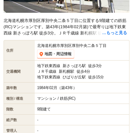
北海道札幌市厚別区厚別中央二条５丁目に位置する9階建ての鉄筋
(RC)マンションです。築43年(1984年02月築)で最寄りは地下鉄東
…もっと見る
西線 新さっぽろ駅 徒歩3分。ＪＲ千歳線 新札幌駅 徒歩4分です。現
在スマイティに
賃貸募集中の部屋が1件(3LDK)
掲載されています。
北海道札幌市厚別区厚別中央二条５丁目
住所
地図・周辺情報
地下鉄東西線
新さっぽろ駅
徒歩3分
ＪＲ千歳線
新札幌駅
徒歩4分
交通機関
地下鉄東西線
ひばりが丘駅
徒歩15分
1984年02月（築43年）
築年数
マンション / 鉄筋(RC)
種別 / 構造
9階建て
階数
-
総戸数
-
管理人