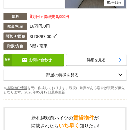
全11枚
8
賃料
万円
管理費 8,000円
16万円/0円
敷金/礼金
2
3LDK/67.00m
間取り/面積
6階 / 南東
階数/方位
お問い合わせ
詳細を見る
部屋の特徴を見る
※
掲載物件情報
を元に作成しております。現況に差異がある場合は現況が優先
となります。
2026年05月19日最終更新
賃貸物件
新札幌駅前ハイツの
が
いち早く
掲載されたら
知りたい!