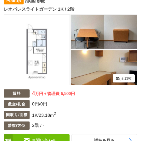
部屋情報
レオパレスライトガーデン 1K / 2階
全13枚
4
賃料
万円
管理費 6,500円
0円/0円
敷金/礼金
2
1K/23.18m
間取り/面積
2階 / -
階数/方位
お問い合わせ
詳細を見る