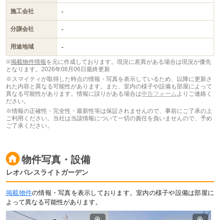
-
施工会社
-
分譲会社
-
用途地域
※
掲載物件情報
を元に作成しております。現況に差異がある場合は現況が優先
となります。
2026年08月06日最終更新
※スマイティが取得した時点の情報・写真を表示しているため、以降に更新さ
れた内容と異なる可能性があります。また、室内の様子や設備も部屋によって
異なる可能性があります。情報に誤りがある場合は
申告フォーム
よりご連絡く
ださい。
※情報の正確性・完全性・最新性等は保証されませんので、事前にご了承の上
ご利用ください。当社は当該情報について一切の責任を負いませんので、予め
ご了承ください。
物件写真・設備
レオパレスライトガーデン
掲載物件
の情報・写真を表示しております。室内の様子や設備は部屋に
よって異なる可能性があります。