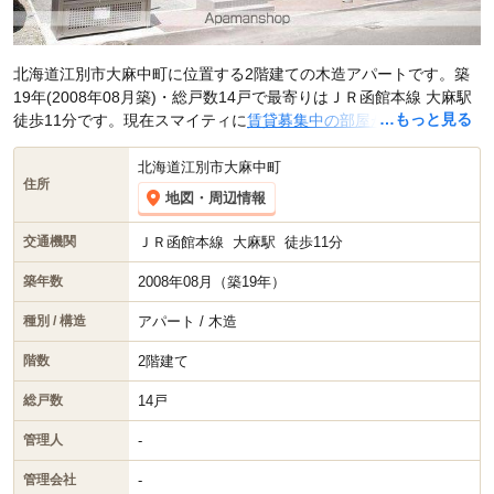
北海道江別市大麻中町に位置する2階建ての木造アパートです。築
19年(2008年08月築)・総戸数14戸で最寄りはＪＲ函館本線 大麻駅
…もっと見る
徒歩11分です。現在スマイティに
賃貸募集中の部屋が10件(1K)
掲載
されています。
北海道江別市大麻中町
住所
地図・周辺情報
ＪＲ函館本線
大麻駅
徒歩11分
交通機関
2008年08月（築19年）
築年数
アパート / 木造
種別 / 構造
2階建て
階数
14戸
総戸数
-
管理人
-
管理会社