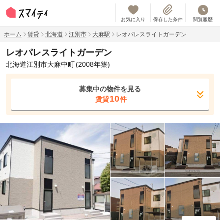
お気に入り
保存した条件
閲覧履歴
ホーム
賃貸
北海道
江別市
大麻駅
レオパレスライトガーデン
レオパレスライトガーデン
北海道江別市大麻中町
(2008年築)
募集中の物件を見る
10
賃貸
件