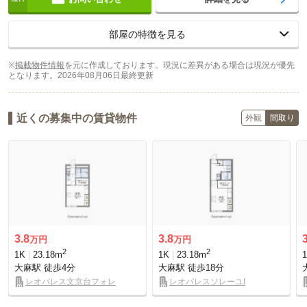
部屋の特徴を見る
※
掲載物件情報
を元に作成しております。現況に差異がある場合は現況が優先
となります。
2026年08月06日最終更新
近くの募集中の賃貸物件
外観
間取り
3.8
3.8
万円
万円
2
2
1K
23.18m
1K
23.18m
大麻駅
徒歩4分
大麻駅
徒歩18分
レオパレス文京台フォレ
レオパレスソレーユI