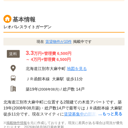
基本情報
レオパレスライトガーデン
現在
賃貸物件が10件
掲載中です
3.3
万円
+管理費 6,500円
賃料
～
4
万円
+管理費 6,500円
北海道江別市大麻中町
地図を見る
ＪＲ函館本線
大麻駅
徒歩11分
築19年
/ 総戸数 14戸
(2008年08月)
北海道江別市大麻中町に位置する2階建ての木造アパートです。築
19年(2008年08月築)・総戸数14戸で最寄りはＪＲ函館本線 大麻駅
…もっと見る
徒歩11分です。現在スマイティに
賃貸募集中の部屋が10件(1K)
掲載
されています。
※
掲載物件情報
を元に作成しております。現況に差異がある場合は現況が優先
となります。
2026年08月06日最終更新