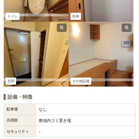
トイレ
収納
玄関
その他設備
設備・特徴
なし
駐車場
敷地内ゴミ置き場
共用部
-
セキュリティ