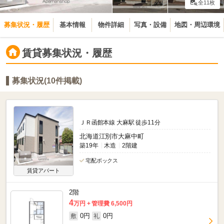
全11枚
募集状況・履歴
基本情報
物件詳細
写真・設備
地図・周辺環境
賃貸募集状況・履歴
募集状況(10件掲載)
ＪＲ函館本線 大麻駅 徒歩11分
北海道江別市大麻中町
築19年
木造
2階建
宅配ボックス
賃貸アパート
2階
4
万円
管理費 6,500円
0円
0円
敷
礼