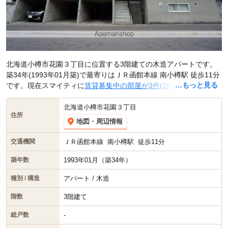
北海道小樽市花園３丁目に位置する3階建ての木造アパートです。
築34年(1993年01月築)で最寄りはＪＲ函館本線 南小樽駅 徒歩11分
…もっと見る
です。現在スマイティに
賃貸募集中の部屋が3件(1K)
掲載されてい
ます。
北海道小樽市花園３丁目
住所
地図・周辺情報
ＪＲ函館本線
南小樽駅
徒歩11分
交通機関
1993年01月（築34年）
築年数
アパート / 木造
種別 / 構造
3階建て
階数
-
総戸数