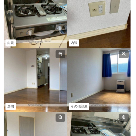
内装
内装
居間
その他部屋