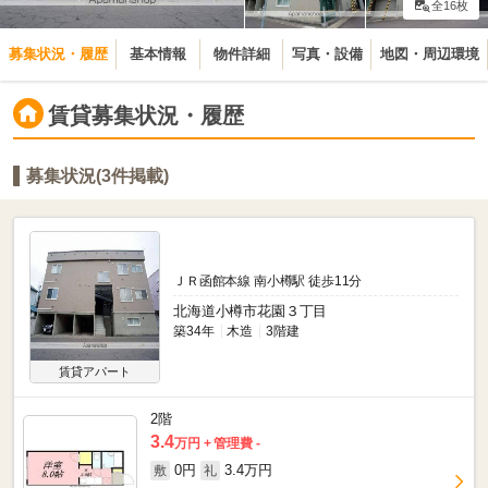
全16枚
募集状況・履歴
基本情報
物件詳細
写真・設備
地図・周辺環境
賃貸募集状況・履歴
募集状況(3件掲載)
ＪＲ函館本線 南小樽駅 徒歩11分
北海道小樽市花園３丁目
築34年
木造
3階建
賃貸アパート
2階
3.4
万円
管理費 -
0円
3.4万円
敷
礼