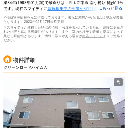
築34年(1993年01月築)で最寄りはＪＲ函館本線 南小樽駅 徒歩11分
…もっと見る
です。現在スマイティに
賃貸募集中の部屋が3件(1K)
掲載されてい
ます。
※
掲載物件情報
を元に作成しております。現況に差異がある場合は現況が優先
となります。
2023年05月17日最終更新
※スマイティが取得した時点の情報・写真を表示しているため、以降に更新さ
れた内容と異なる可能性があります。また、室内の様子や設備も部屋によって
異なる可能性があります。情報に誤りがある場合は
申告フォーム
よりご連絡く
ださい。
物件詳細
グリーンロードハイムＡ