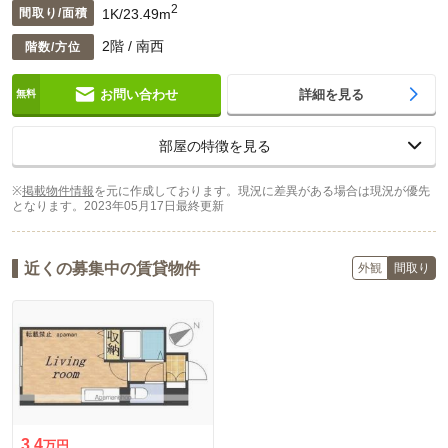
2
1K/23.49m
間取り/面積
2階 / 南西
階数/方位
お問い合わせ
詳細を見る
部屋の特徴を見る
※
掲載物件情報
を元に作成しております。現況に差異がある場合は現況が優先
となります。
2023年05月17日最終更新
近くの募集中の賃貸物件
外観
間取り
3.4
万円