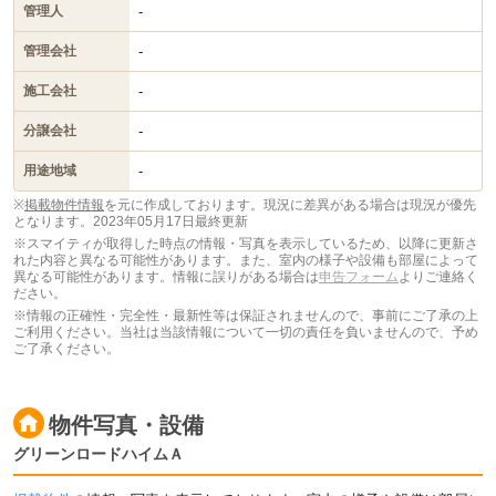
-
管理人
-
管理会社
-
施工会社
-
分譲会社
-
用途地域
※
掲載物件情報
を元に作成しております。現況に差異がある場合は現況が優先
となります。
2023年05月17日最終更新
※スマイティが取得した時点の情報・写真を表示しているため、以降に更新さ
れた内容と異なる可能性があります。また、室内の様子や設備も部屋によって
異なる可能性があります。情報に誤りがある場合は
申告フォーム
よりご連絡く
ださい。
※情報の正確性・完全性・最新性等は保証されませんので、事前にご了承の上
ご利用ください。当社は当該情報について一切の責任を負いませんので、予め
ご了承ください。
物件写真・設備
グリーンロードハイムＡ