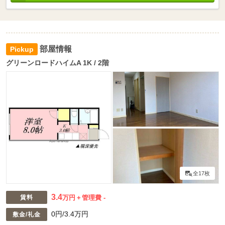
部屋情報
グリーンロードハイムA 1K / 2階
全17枚
3.4
賃料
万円
管理費 -
0円/3.4万円
敷金/礼金