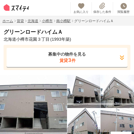
お気に入り
保存した条件
閲覧履歴
ホーム
賃貸
北海道
小樽市
南小樽駅
グリーンロードハイムＡ
グリーンロードハイムＡ
北海道小樽市花園３丁目
(1993年築)
募集中の物件を見る
3
賃貸
件