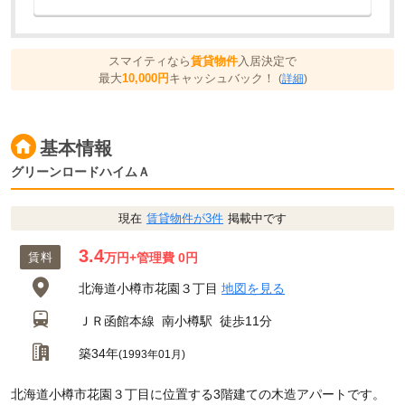
スマイティなら
賃貸物件
入居決定で
最大
10,000円
キャッシュバック！
(
詳細
)
基本情報
グリーンロードハイムＡ
現在
賃貸物件が3件
掲載中です
3.4
賃料
万円
+管理費 0円
北海道小樽市花園３丁目
地図を見る
ＪＲ函館本線
南小樽駅
徒歩11分
築34年
(1993年01月)
北海道小樽市花園３丁目に位置する3階建ての木造アパートです。