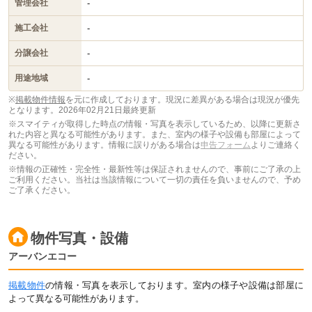
-
管理会社
-
施工会社
-
分譲会社
-
用途地域
※
掲載物件情報
を元に作成しております。現況に差異がある場合は現況が優先
となります。
2026年02月21日最終更新
※スマイティが取得した時点の情報・写真を表示しているため、以降に更新さ
れた内容と異なる可能性があります。また、室内の様子や設備も部屋によって
異なる可能性があります。情報に誤りがある場合は
申告フォーム
よりご連絡く
ださい。
※情報の正確性・完全性・最新性等は保証されませんので、事前にご了承の上
ご利用ください。当社は当該情報について一切の責任を負いませんので、予め
ご了承ください。
物件写真・設備
アーバンエコー
掲載物件
の情報・写真を表示しております。室内の様子や設備は部屋に
よって異なる可能性があります。