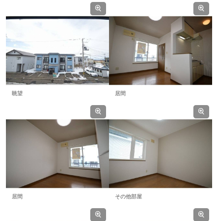
眺望
居間
居間
その他部屋