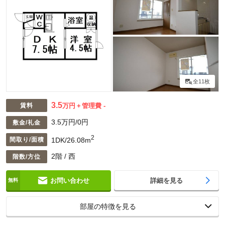
全11枚
3.5
賃料
万円
管理費 -
3.5万円/0円
敷金/礼金
2
1DK/26.08m
間取り/面積
2階 / 西
階数/方位
お問い合わせ
詳細を見る
部屋の特徴を見る