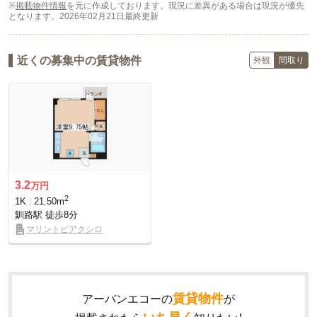
※
掲載物件情報
を元に作成しております。現況に差異がある場合は現況が優先
となります。
2026年02月21日最終更新
近くの募集中の賃貸物件
外観
間取り
3.2
万円
2
1K
21.50m
釧路駅
徒歩8分
マリントピアクシロ
賃貸物件
アーバンエコーの
が