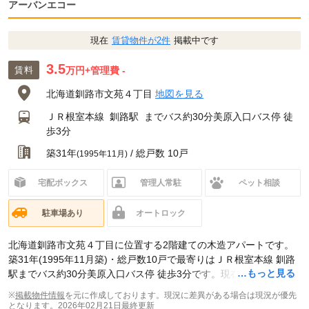
アーバンエコー
現在
賃貸物件が2件
掲載中です
3.5
賃料
万円
+管理費 -
北海道釧路市文苑４丁目
地図を見る
ＪＲ根室本線
釧路駅
までバス約30分美原入口バス停 徒
歩3分
築31年
/ 総戸数 10戸
(1995年11月)
宅配ボックス
管理人常駐
ペット相談
駐車場あり
オートロック
北海道釧路市文苑４丁目に位置する2階建ての木造アパートです。
築31年(1995年11月築)・総戸数10戸で最寄りはＪＲ根室本線 釧路
…もっと見る
駅までバス約30分美原入口バス停 徒歩3分です。現在スマイティに
賃貸募集中の部屋が2件(1DK)
掲載されています。
※
掲載物件情報
を元に作成しております。現況に差異がある場合は現況が優先
となります。
2026年02月21日最終更新