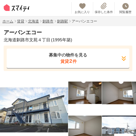
お気に入り
保存した条件
閲覧履歴
ホーム
賃貸
北海道
釧路市
釧路駅
アーバンエコー
アーバンエコー
北海道釧路市文苑４丁目
(1995年築)
募集中の物件を見る
2
賃貸
件