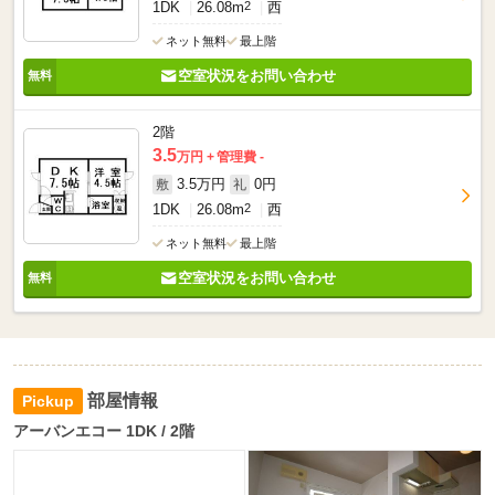
1DK
26.08m
2
西
ネット無料
最上階
空室状況をお問い合わせ
2階
3.5
万円
管理費 -
3.5万円
0円
敷
礼
1DK
26.08m
2
西
ネット無料
最上階
空室状況をお問い合わせ
部屋情報
アーバンエコー 1DK / 2階