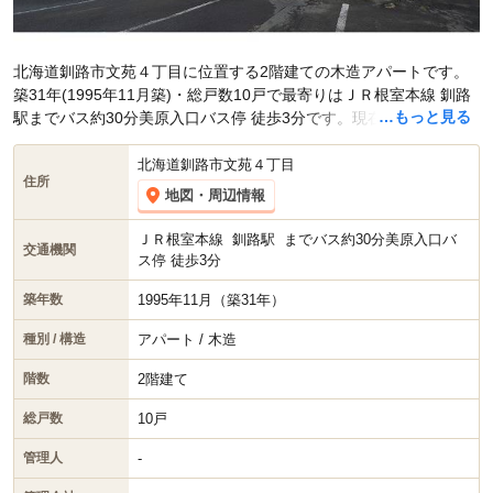
北海道釧路市文苑４丁目に位置する2階建ての木造アパートです。
築31年(1995年11月築)・総戸数10戸で最寄りはＪＲ根室本線 釧路
…もっと見る
駅までバス約30分美原入口バス停 徒歩3分です。現在スマイティに
賃貸募集中の部屋が2件(1DK)
掲載されています。
北海道釧路市文苑４丁目
住所
地図・周辺情報
ＪＲ根室本線
釧路駅
までバス約30分美原入口バ
交通機関
ス停 徒歩3分
1995年11月（築31年）
築年数
アパート / 木造
種別 / 構造
2階建て
階数
10戸
総戸数
-
管理人