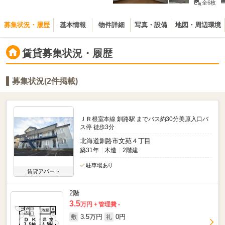
全6枚
募集状況・履歴
基本情報
物件詳細
写真・設備
地図・周辺環境
賃貸募集状況・履歴
募集状況(2件掲載)
ＪＲ根室本線 釧路駅 までバス約30分美原入口バ
ス停 徒歩3分
北海道釧路市文苑４丁目
築31年
木造
2階建
駐車場あり
賃貸アパート
2階
3.5
万円
管理費 -
3.5万円
0円
敷
礼