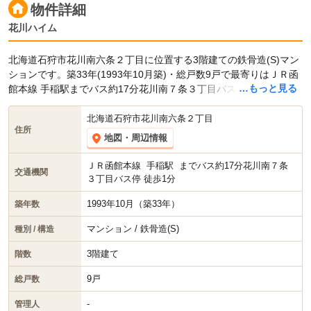
物件詳細
花川ハイム
北海道石狩市花川南六条２丁目に位置する3階建ての鉄骨造(S)マン
ションです。築33年(1993年10月築)・総戸数9戸で最寄りはＪＲ函
…もっと見る
館本線 手稲駅までバス約17分花川南７条３丁目バス停 徒歩1分で
す。
北海道石狩市花川南六条２丁目
住所
地図・周辺情報
ＪＲ函館本線
手稲駅
までバス約17分花川南７条
交通機関
３丁目バス停 徒歩1分
1993年10月（築33年）
築年数
マンション / 鉄骨造(S)
種別 / 構造
3階建て
階数
9戸
総戸数
-
管理人