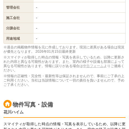
-
管理会社
-
施工会社
-
分譲会社
-
用途地域
※過去の掲載物件情報を元に作成しております。現況に差異がある場合は現況
が優先となります。
2026年01月15日最終更新
※スマイティが取得した時点の情報・写真を表示しているため、以降に更新さ
れた内容と異なる可能性があります。また、室内の様子や設備も部屋によって
異なる可能性があります。情報に誤りがある場合は
申告フォーム
よりご連絡く
ださい。
※情報の正確性・完全性・最新性等は保証されませんので、事前にご了承の上
ご利用ください。当社は当該情報について一切の責任を負いませんので、予め
ご了承ください。
物件写真・設備
花川ハイム
スマイティが取得した時点の情報・写真を表示しているため、以降に更