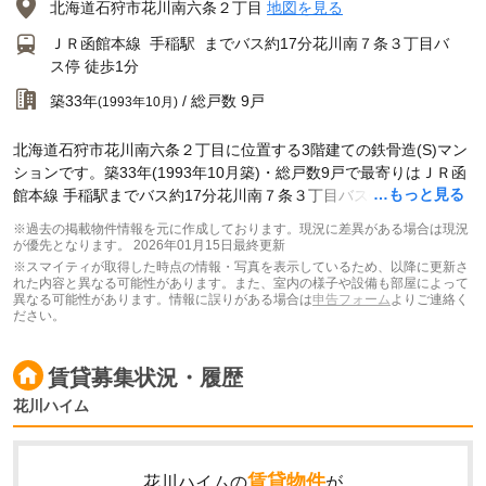
北海道石狩市花川南六条２丁目
地図を見る
ＪＲ函館本線
手稲駅
までバス約17分花川南７条３丁目バ
ス停 徒歩1分
築33年
/ 総戸数 9戸
(1993年10月)
北海道石狩市花川南六条２丁目に位置する3階建ての鉄骨造(S)マン
ションです。築33年(1993年10月築)・総戸数9戸で最寄りはＪＲ函
…もっと見る
館本線 手稲駅までバス約17分花川南７条３丁目バス停 徒歩1分で
す。
※過去の掲載物件情報を元に作成しております。現況に差異がある場合は現況
が優先となります。
2026年01月15日最終更新
※スマイティが取得した時点の情報・写真を表示しているため、以降に更新さ
れた内容と異なる可能性があります。また、室内の様子や設備も部屋によって
異なる可能性があります。情報に誤りがある場合は
申告フォーム
よりご連絡く
ださい。
賃貸募集状況・履歴
花川ハイム
賃貸物件
花川ハイムの
が