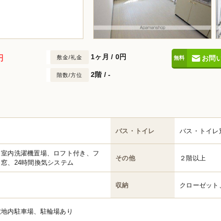
1ヶ月
/
0円
円
敷金/礼金
お問
2階 / -
階数/方位
バス・トイレ
バス・トイレ
、室内洗濯機置場、ロフト付き、フ
その他
２階以上
窓、24時間換気システム
収納
クローゼット
敷地内駐車場、駐輪場あり