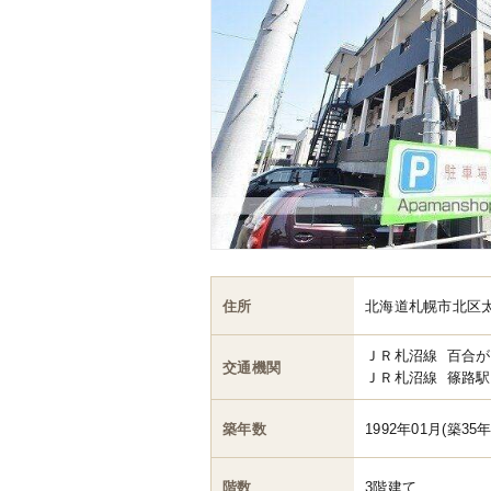
住所
北海道札幌市北区
ＪＲ札沼線
百合が
交通機関
ＪＲ札沼線
篠路駅
築年数
1992年01月(築35年
階数
3階建て