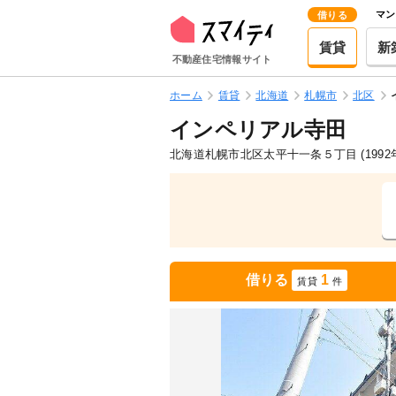
マン
借りる
賃貸
新
不動産住宅情報サイト
ホーム
賃貸
北海道
札幌市
北区
インペリアル寺田
北海道札幌市北区太平十一条５丁目
(199
借りる
1
賃貸
件