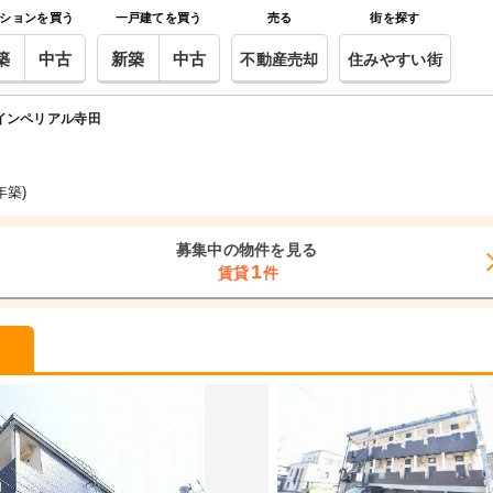
ションを買う
一戸建てを買う
売る
街を探す
築
中古
新築
中古
不動産売却
住みやすい街
インペリアル寺田
2年築)
募集中の物件を見る
1
賃貸
件