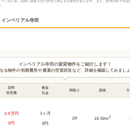
しているため、以降に更新された内容と異なる可能性があります。また、室内の様子や設
い。
インペリアル寺田
インペリアル寺田の賃貸物件をご紹介します！
なる物件の
初期費用
や
最新の空室状況
など、詳細を確認してみまし
賃料
敷金
間取り
面積
方
管理費
礼金
1ヶ月
2.9万円
2
1R
16.92m
0円
0円