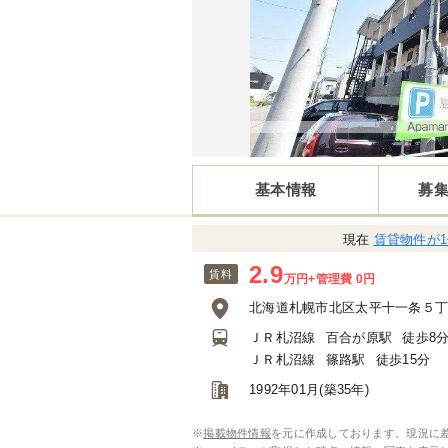
基本情報
募
現在
賃貸物件が
2.9
賃料
万円
+管理費 0円
北海道札幌市北区太平十一条５
ＪＲ札沼線
百合が原駅
徒歩8
ＪＲ札沼線
篠路駅
徒歩15分
1992年01月(築35年)
※
掲載物件情報
を元に作成しております。現況に