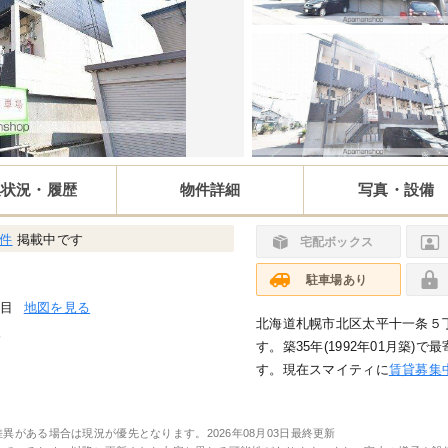
集状況・履歴
物件詳細
写真・設備
1件
掲載中です
宅配ボックス
駐車場あり
丁目
地図を見る
北海道札幌市北区太平十一条５
分
す。築35年(1992年01月築)
す。現在スマイティに
賃貸募集中
差異がある場合は現況が優先となります。
2026年08月03日最終更新