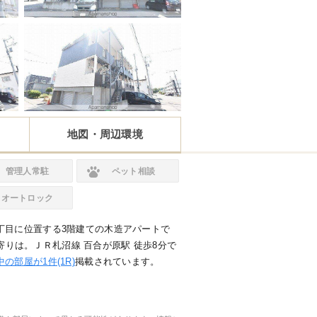
地図・周辺環境
管理人常駐
ペット相談
オートロック
丁目に位置する3階建ての木造アパートで
で最寄りは。ＪＲ札沼線 百合が原駅 徒歩8分で
の部屋が1件(1R)
掲載されています。