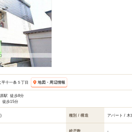
太平十一条５丁目
地図・周辺情報
原駅
徒歩8分
徒歩15分
)
種別 / 構造
アパート / 木
総戸数
-