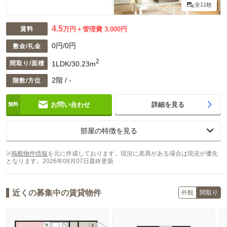
全11枚
4.5
賃料
万円
管理費 3,000円
0円/0円
敷金/礼金
2
1LDK/30.23m
間取り/面積
2階 / -
階数/方位
お問い合わせ
詳細を見る
部屋の特徴を見る
※
掲載物件情報
を元に作成しております。現況に差異がある場合は現況が優先
となります。
2026年08月07日最終更新
近くの募集中の賃貸物件
外観
間取り