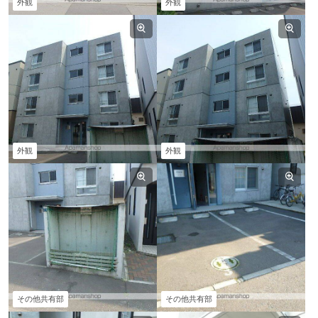
外観
外観
外観
外観
その他共有部
その他共有部