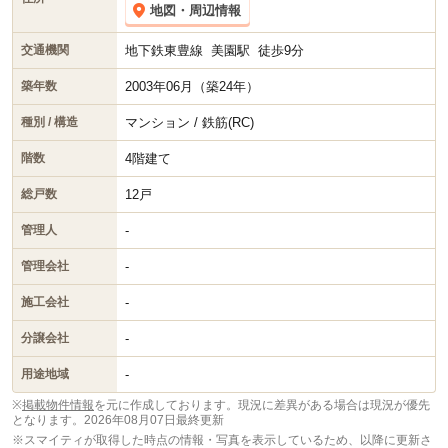
地図・周辺情報
地下鉄東豊線
美園駅
徒歩9分
交通機関
2003年06月（築24年）
築年数
マンション / 鉄筋(RC)
種別 / 構造
4階建て
階数
12戸
総戸数
-
管理人
-
管理会社
-
施工会社
-
分譲会社
-
用途地域
※
掲載物件情報
を元に作成しております。現況に差異がある場合は現況が優先
となります。
2026年08月07日最終更新
※スマイティが取得した時点の情報・写真を表示しているため、以降に更新さ