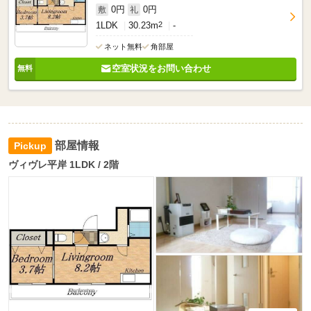
0円
0円
敷
礼
1LDK
30.23m
2
-
ネット無料
角部屋
空室状況をお問い合わせ
部屋情報
ヴィヴレ平岸 1LDK / 2階