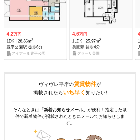
4.2
4.6
万円
万円
2
2
1DK
28.86m
1LDK
25.97m
豊平公園駅
徒歩6分
美園駅
徒歩4分
アイアール豊平公園
グラーサ美園
賃貸物件
ヴィヴレ平岸の
が
いち早く
掲載されたら
知りたい!
そんなときは
「新着お知らせメール」
が便利！指定した条
件で新着物件が掲載されたときにメールでお知らせしま
す。