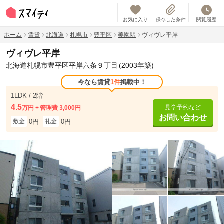
お気に入り
保存した条件
閲覧履歴
ホーム
賃貸
北海道
札幌市
豊平区
美園駅
ヴィヴレ平岸
ヴィヴレ平岸
北海道札幌市豊平区平岸六条９丁目
(2003年築)
今なら賃貸
1件
掲載中！
1LDK / 2階
4.5
見学予約など
万円
管理費 3,000円
お問い合わせ
0円
0円
敷金
礼金