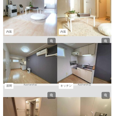
内装
内装
居間
キッチン