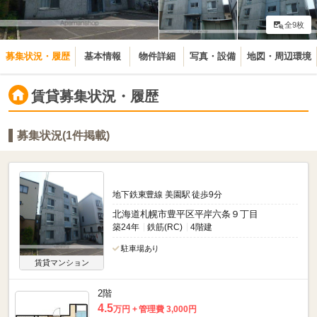
全9枚
募集状況・履歴
基本情報
物件詳細
写真・設備
地図・周辺環境
賃貸募集状況・履歴
募集状況(1件掲載)
地下鉄東豊線 美園駅 徒歩9分
北海道札幌市豊平区平岸六条９丁目
築24年
鉄筋(RC)
4階建
駐車場あり
賃貸マンション
2階
4.5
万円
管理費 3,000円