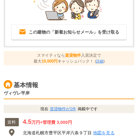
この建物の「新着お知らせメール」を受け取る
スマイティなら
賃貸物件
入居決定で
最大
10,000円
キャッシュバック！
(
詳細
)
基本情報
ヴィヴレ平岸
現在
賃貸物件が1件
掲載中です
4.5
賃料
万円
+管理費 3,000円
北海道札幌市豊平区平岸六条９丁目
地図を見る