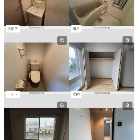
洗面所
風呂
トイレ
収納