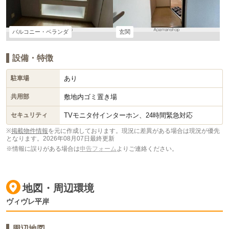
バルコニー・ベランダ
玄関
設備・特徴
あり
駐車場
敷地内ゴミ置き場
共用部
TVモニタ付インターホン、24時間緊急対応
セキュリティ
※
掲載物件情報
を元に作成しております。現況に差異がある場合は現況が優先
となります。
2026年08月07日最終更新
※情報に誤りがある場合は
申告フォーム
よりご連絡ください。
地図・周辺環境
ヴィヴレ平岸
周辺地図