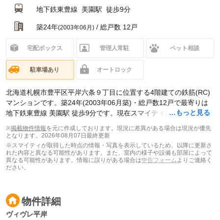
地下鉄東豊線
美園駅
徒歩9分
築24年
/ 総戸数 12戸
(2003年06月)
宅配ボックス
管理人常駐
ペット相談
駐車場あり
オートロック
北海道札幌市豊平区平岸六条９丁目に位置する4階建ての鉄筋(RC)
マンションです。築24年(2003年06月築)・総戸数12戸で最寄りは
…もっと見る
地下鉄東豊線 美園駅 徒歩9分です。現在スマイティに
賃貸募集中の
部屋が1件(1LDK)
掲載されています。
※
掲載物件情報
を元に作成しております。現況に差異がある場合は現況が優先
となります。
2026年08月07日最終更新
※スマイティが取得した時点の情報・写真を表示しているため、以降に更新さ
れた内容と異なる可能性があります。また、室内の様子や設備も部屋によって
異なる可能性があります。情報に誤りがある場合は
申告フォーム
よりご連絡く
ださい。
物件詳細
ヴィヴレ平岸