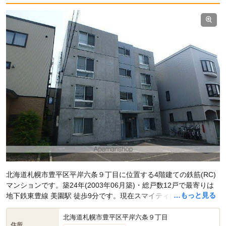
北海道札幌市豊平区平岸六条９丁目に位置する4階建ての鉄筋(RC)
マンションです。築24年(2003年06月築)・総戸数12戸で最寄りは
…もっと見る
地下鉄東豊線 美園駅 徒歩9分です。現在スマイティに
賃貸募集中の
部屋が1件(1LDK)
掲載されています。
北海道札幌市豊平区平岸六条９丁目
住所