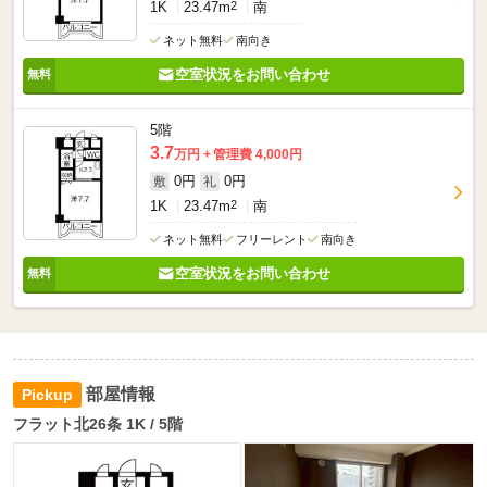
1K
23.47m
2
南
ネット無料
南向き
空室状況をお問い合わせ
5階
3.7
万円
管理費 4,000円
0円
0円
敷
礼
1K
23.47m
2
南
ネット無料
フリーレント
南向き
空室状況をお問い合わせ
部屋情報
フラット北26条 1K / 5階