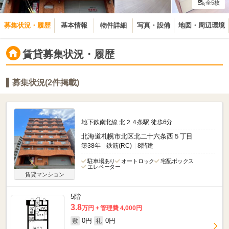
全5枚
募集状況・履歴
基本情報
物件詳細
写真・設備
地図・周辺環境
賃貸募集状況・履歴
募集状況(2件掲載)
地下鉄南北線 北２４条駅 徒歩6分
北海道札幌市北区北二十六条西５丁目
築38年
鉄筋(RC)
8階建
駐車場あり
オートロック
宅配ボックス
エレベーター
賃貸マンション
5階
3.8
万円
管理費 4,000円
0円
0円
敷
礼