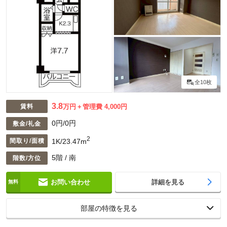
全10枚
3.8
賃料
万円
管理費 4,000円
0円/0円
敷金/礼金
2
1K/23.47m
間取り/面積
5階 / 南
階数/方位
お問い合わせ
詳細を見る
部屋の特徴を見る