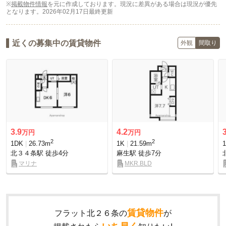
※
掲載物件情報
を元に作成しております。現況に差異がある場合は現況が優先
となります。
2026年02月17日最終更新
近くの募集中の賃貸物件
外観
間取り
3.9
4.2
万円
万円
2
2
1DK
26.73m
1K
21.59m
北３４条駅
徒歩4分
麻生駅
徒歩7分
マリナ
MKR.BLD
賃貸物件
フラット北２６条の
が