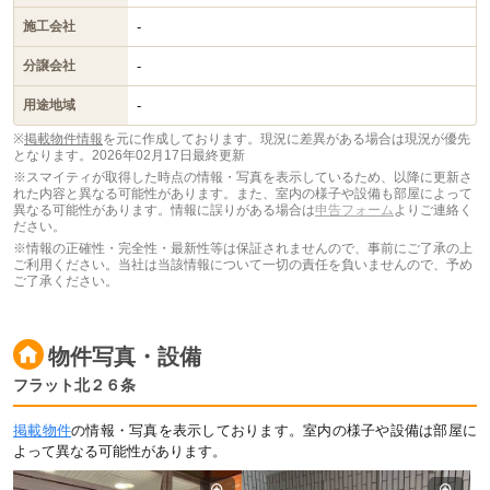
-
施工会社
-
分譲会社
-
用途地域
※
掲載物件情報
を元に作成しております。現況に差異がある場合は現況が優先
となります。
2026年02月17日最終更新
※スマイティが取得した時点の情報・写真を表示しているため、以降に更新さ
れた内容と異なる可能性があります。また、室内の様子や設備も部屋によって
異なる可能性があります。情報に誤りがある場合は
申告フォーム
よりご連絡く
ださい。
※情報の正確性・完全性・最新性等は保証されませんので、事前にご了承の上
ご利用ください。当社は当該情報について一切の責任を負いませんので、予め
ご了承ください。
物件写真・設備
フラット北２６条
掲載物件
の情報・写真を表示しております。室内の様子や設備は部屋に
よって異なる可能性があります。