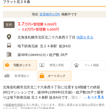
フラット北２６条
現在
賃貸物件が2件
掲載中です
3.7
万円
+管理費 4,000円
賃料
～
3.8
万円
+管理費 4,000円
北海道札幌市北区北二十六条西５丁目
地図を見る
地下鉄南北線
北２４条駅
徒歩6分
築38年
/ 総戸数 28戸
(1989年02月)
宅配ボックス
管理人常駐
ペット相談
駐車場あり
オートロック
北海道札幌市北区北二十六条西５丁目に位置する8階建ての鉄筋
(RC)マンションです。築38年(1989年02月築)・総戸数28戸で最寄
…もっと見る
りは地下鉄南北線 北２４条駅 徒歩6分です。現在スマイティに
賃貸
募集中の部屋が2件(1K)
掲載されています。
※
掲載物件情報
を元に作成しております。現況に差異がある場合は現況が優先
となります。
2026年02月17日最終更新