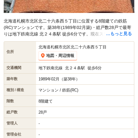
北海道札幌市北区北二十六条西５丁目に位置する8階建ての鉄筋
(RC)マンションです。築38年(1989年02月築)・総戸数28戸で最寄
…もっと見る
りは地下鉄南北線 北２４条駅 徒歩6分です。現在スマイティに
賃貸
募集中の部屋が2件(1K)
掲載されています。
北海道札幌市北区北二十六条西５丁目
住所
地図・周辺情報
地下鉄南北線
北２４条駅
徒歩6分
交通機関
1989年02月（築38年）
築年数
マンション / 鉄筋(RC)
種別 / 構造
8階建て
階数
28戸
総戸数
-
管理人
-
管理会社