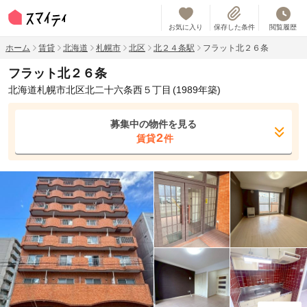
お気に入り
保存した条件
閲覧履歴
ホーム
賃貸
北海道
札幌市
北区
北２４条駅
フラット北２６条
フラット北２６条
北海道札幌市北区北二十六条西５丁目
(1989年築)
募集中の物件を見る
2
賃貸
件