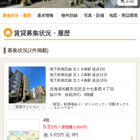
全5枚
募集状況・履歴
基本情報
物件詳細
写真・設備
地図・周辺環境
賃貸募集状況・履歴
募集状況(2件掲載)
地下鉄南北線 北１８条駅 徒歩2分
地下鉄南北線 北１２条駅 徒歩11分
地下鉄南北線 北２４条駅 徒歩13分
北海道札幌市北区北十七条西４丁目
築37年
鉄筋(RC)
8階建
駅近
駐車場あり
オートロック
宅配ボックス
賃貸マンション
エレベーター
4階
5.3
万円
管理費 5,000円
5.3万円
0円
敷
礼