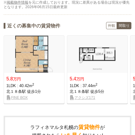
※
掲載物件情報
を元に作成しております。現況に差異がある場合は現況が優先
となります。
2026年06月15日最終更新
近くの募集中の賃貸物件
外観
間取り
5.8
5.4
万円
万円
2
2
1LDK
40.42m
1LDK
37.44m
北１８条駅
徒歩1分
北１８条駅
徒歩5分
FINE BOX
アクシズ171
賃貸物件
ラフィネマルタ札幌の
が