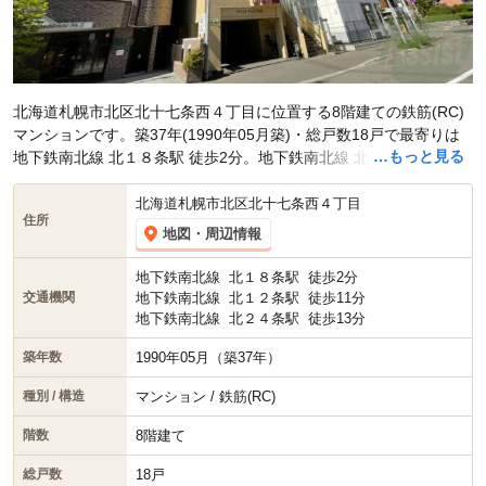
北海道札幌市北区北十七条西４丁目に位置する8階建ての鉄筋(RC)
マンションです。築37年(1990年05月築)・総戸数18戸で最寄りは
…もっと見る
地下鉄南北線 北１８条駅 徒歩2分。地下鉄南北線 北１２条駅 徒歩
11分です。現在スマイティに
賃貸募集中の部屋が2件(1LDK~1DK)
掲載されています。
北海道札幌市北区北十七条西４丁目
住所
地図・周辺情報
地下鉄南北線
北１８条駅
徒歩2分
地下鉄南北線
北１２条駅
徒歩11分
交通機関
地下鉄南北線
北２４条駅
徒歩13分
1990年05月（築37年）
築年数
マンション / 鉄筋(RC)
種別 / 構造
8階建て
階数
18戸
総戸数