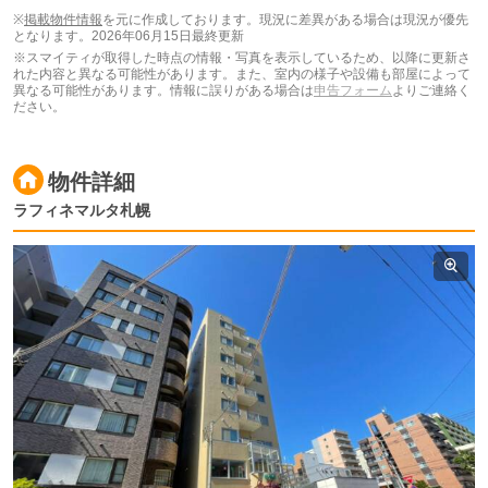
11分です。現在スマイティに
賃貸募集中の部屋が2件(1LDK~1DK)
※
掲載物件情報
を元に作成しております。現況に差異がある場合は現況が優先
掲載されています。
となります。
2026年06月15日最終更新
※スマイティが取得した時点の情報・写真を表示しているため、以降に更新さ
れた内容と異なる可能性があります。また、室内の様子や設備も部屋によって
異なる可能性があります。情報に誤りがある場合は
申告フォーム
よりご連絡く
ださい。
物件詳細
ラフィネマルタ札幌