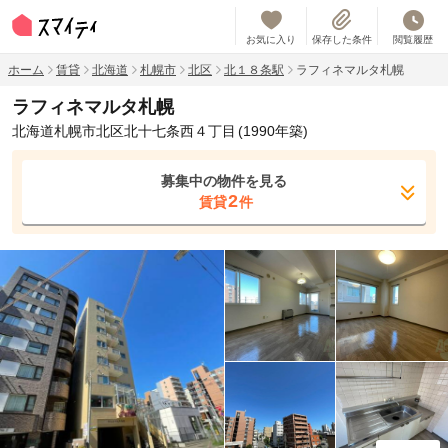
お気に入り
保存した条件
閲覧履歴
ホーム
賃貸
北海道
札幌市
北区
北１８条駅
ラフィネマルタ札幌
ラフィネマルタ札幌
北海道札幌市北区北十七条西４丁目
(1990年築)
募集中の物件を見る
2
賃貸
件