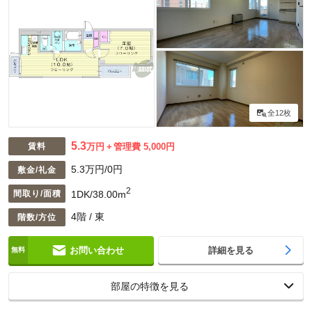
全12枚
5.3
賃料
万円
管理費 5,000円
5.3万円/0円
敷金/礼金
2
1DK/38.00m
間取り/面積
4階 / 東
階数/方位
お問い合わせ
詳細を見る
部屋の特徴を見る