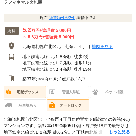
ラフィネマルタ札幌
現在
賃貸物件が2件
掲載中です
5.2
万円
+管理費 5,000円
賃料
～
5.3
万円
+管理費 5,000円
北海道札幌市北区北十七条西４丁目
地図を見る
地下鉄南北線
北１８条駅
徒歩2分
地下鉄南北線
北１２条駅
徒歩11分
地下鉄南北線
北２４条駅
徒歩13分
築37年
/ 総戸数 18戸
(1990年05月)
宅配ボックス
管理人常駐
ペット相談
駐車場あり
オートロック
北海道札幌市北区北十七条西４丁目に位置する8階建ての鉄筋(RC)
マンションです。築37年(1990年05月築)・総戸数18戸で最寄りは
…もっと見る
地下鉄南北線 北１８条駅 徒歩2分。地下鉄南北線 北１２条駅 徒歩