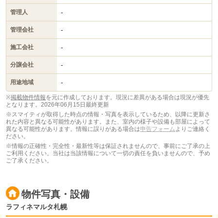
-
管理人
-
管理会社
-
施工会社
-
分譲会社
-
用途地域
※
掲載物件情報
を元に作成しております。現況に差異がある場合は現況が優先
となります。
2026年06月15日最終更新
※スマイティが取得した時点の情報・写真を表示しているため、以降に更新さ
れた内容と異なる可能性があります。また、室内の様子や設備も部屋によって
異なる可能性があります。情報に誤りがある場合は
申告フォーム
よりご連絡く
ださい。
※情報の正確性・完全性・最新性等は保証されませんので、事前にご了承の上
ご利用ください。当社は当該情報について一切の責任を負いませんので、予め
ご了承ください。
物件写真・設備
ラフィネマルタ札幌