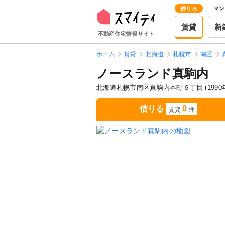
マン
借りる
賃貸
新
不動産住宅情報サイト
ホーム
賃貸
北海道
札幌市
南区
ノースランド真駒内
北海道札幌市南区真駒内本町６丁目
(199
借りる
0
賃貸
件