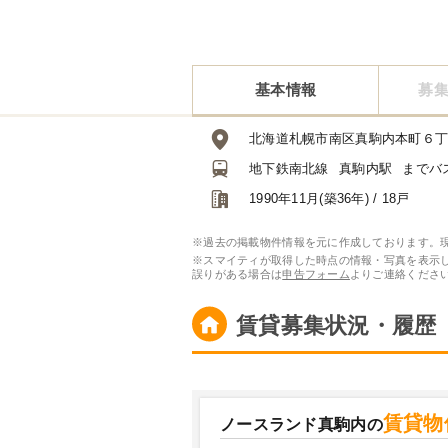
基本情報
募
北海道札幌市南区真駒内本町６
地下鉄南北線
真駒内駅
までバス
1990年11月(築36年) / 18戸
※過去の掲載物件情報を元に作成しております。
※スマイティが取得した時点の情報・写真を表示
誤りがある場合は
申告フォーム
よりご連絡くださ
賃貸募集状況・履歴
賃貸物
ノースランド真駒内の