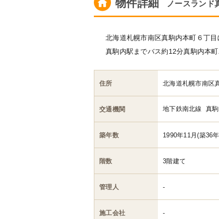
物件詳細
ノースランド
北海道札幌市南区真駒内本町６丁目に位
真駒内駅までバス約12分真駒内本町
住所
北海道札幌市南区
地下鉄南北線
真駒
交通機関
築年数
1990年11月(築36年
階数
3階建て
管理人
-
施工会社
-