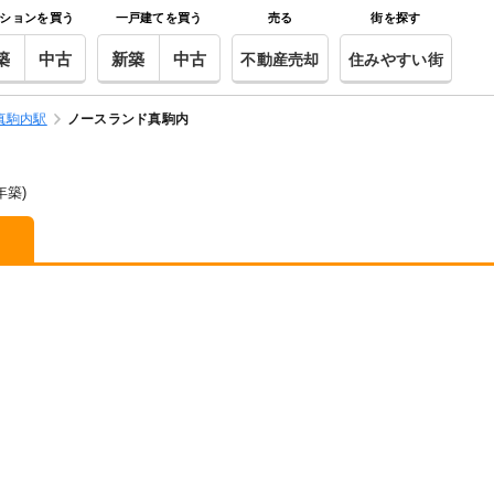
ションを買う
一戸建てを買う
売る
街を探す
築
中古
新築
中古
不動産売却
住みやすい街
真駒内駅
ノースランド真駒内
0年築)