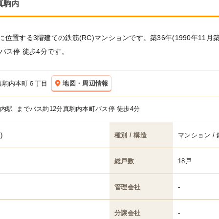
真駒内
置する3階建ての鉄筋(RC)マンションです。築36年(1990年11月
バス停 徒歩4分です。
真駒内本町６丁目
地図・周辺情報
内駅
までバス約12分真駒内本町バス停 徒歩4分
)
種別 / 構造
マンション / 
総戸数
18戸
管理会社
-
分譲会社
-