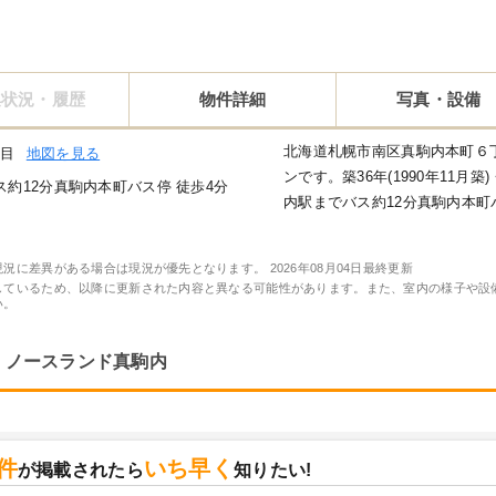
集状況・履歴
物件詳細
写真・設備
北海道札幌市南区真駒内本町６丁
丁目
地図を見る
ンです。築36年(1990年11月
約12分真駒内本町バス停 徒歩4分
内駅までバス約12分真駒内本町
現況に差異がある場合は現況が優先となります。
2026年08月04日最終更新
しているため、以降に更新された内容と異なる可能性があります。また、室内の様子や設
い。
ノースランド真駒内
件
いち早く
が掲載されたら
知りたい!