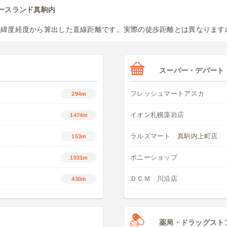
ースランド真駒内
の緯度経度から算出した直線距離です。実際の徒歩距離とは異なります
スーパー・デパート
フレッシュマートアスカ
294m
イオン札幌藻岩店
1474m
ラルズマート 真駒内上町店
153m
ポニーショップ
1031m
ＤＣＭ 川沿店
430m
薬局・ドラッグスト