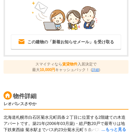
この建物の「新着お知らせメール」を受け取る
スマイティなら
賃貸物件
入居決定で
最大
10,000円
キャッシュバック！
(
詳細
)
物件詳細
レオパレスさやか
北海道札幌市白石区菊水元町四条２丁目に位置する2階建ての木造
アパートです。築21年(2006年03月築)・総戸数20戸で最寄りは地
…もっと見る
下鉄東西線 菊水駅までバス約23分菊水元町５条バス停 徒歩3分で