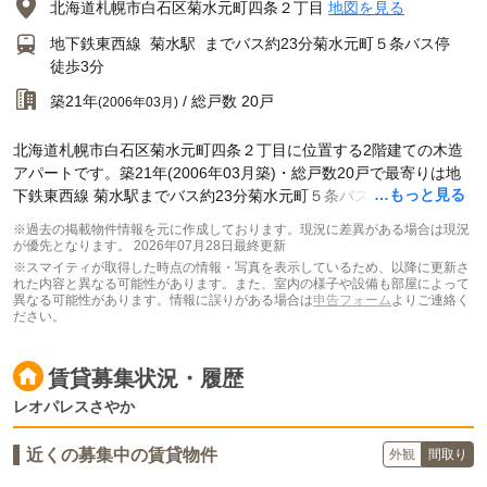
北海道札幌市白石区菊水元町四条２丁目
地図を見る
地下鉄東西線
菊水駅
までバス約23分菊水元町５条バス停
徒歩3分
築21年
/ 総戸数 20戸
(2006年03月)
北海道札幌市白石区菊水元町四条２丁目に位置する2階建ての木造
アパートです。築21年(2006年03月築)・総戸数20戸で最寄りは地
…もっと見る
下鉄東西線 菊水駅までバス約23分菊水元町５条バス停 徒歩3分で
す。
※過去の掲載物件情報を元に作成しております。現況に差異がある場合は現況
が優先となります。
2026年07月28日最終更新
※スマイティが取得した時点の情報・写真を表示しているため、以降に更新さ
れた内容と異なる可能性があります。また、室内の様子や設備も部屋によって
異なる可能性があります。情報に誤りがある場合は
申告フォーム
よりご連絡く
ださい。
賃貸募集状況・履歴
レオパレスさやか
近くの募集中の賃貸物件
外観
間取り