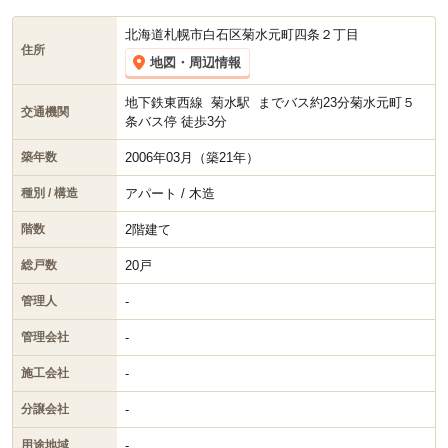
す。
北海道札幌市白石区菊水元町四条２丁目
住所
地図・周辺情報
地下鉄東西線
菊水駅
までバス約23分菊水元町５
交通機関
条バス停 徒歩3分
2006年03月（築21年）
築年数
アパート / 木造
種別 / 構造
2階建て
階数
20戸
総戸数
-
管理人
-
管理会社
-
施工会社
-
分譲会社
-
用途地域