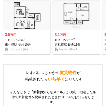
3.5
3.1
万円
万円
2
2
1DK
27.26m
1DK
22.81m
東札幌駅
徒歩10分
東札幌駅
徒歩11分
エルコート菊水
Precious菊水II
賃貸物件
レオパレスさやかの
が
いち早く
掲載されたら
知りたい!
そんなときは
「新着お知らせメール」
が便利！指定した条
件で新着物件が掲載されたときにメールでお知らせしま
す。