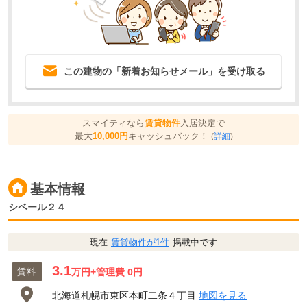
この建物の「新着お知らせメール」を受け取る
スマイティなら
賃貸物件
入居決定で
最大
10,000円
キャッシュバック！
(
詳細
)
基本情報
シベール２４
現在
賃貸物件が1件
掲載中です
3.1
賃料
万円
+管理費 0円
北海道札幌市東区本町二条４丁目
地図を見る