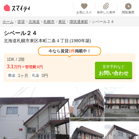
お気に入り
保存した条件
閲覧履歴
ホーム
賃貸
北海道
札幌市
東区
環状通東駅
シベール２４
シベール２４
北海道札幌市東区本町二条４丁目
(1980年築)
今なら賃貸
1件
掲載中！
1DK / 2階
3.1
見学予約など
万円
管理費 0円
お問い合わせ
1ヶ月
0円
敷金
礼金