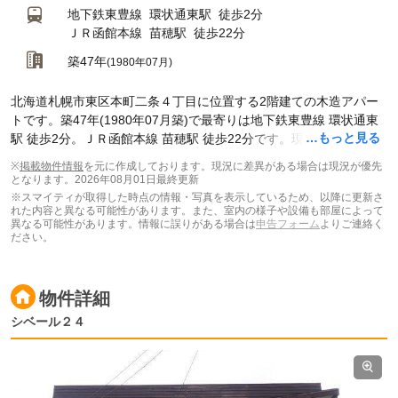
地下鉄東豊線
環状通東駅
徒歩2分
ＪＲ函館本線
苗穂駅
徒歩22分
築47年
(1980年07月)
北海道札幌市東区本町二条４丁目に位置する2階建ての木造アパー
トです。築47年(1980年07月築)で最寄りは地下鉄東豊線 環状通東
…もっと見る
駅 徒歩2分。ＪＲ函館本線 苗穂駅 徒歩22分です。現在スマイティ
に
賃貸募集中の部屋が1件(1DK)
掲載されています。
※
掲載物件情報
を元に作成しております。現況に差異がある場合は現況が優先
となります。
2026年08月01日最終更新
※スマイティが取得した時点の情報・写真を表示しているため、以降に更新さ
れた内容と異なる可能性があります。また、室内の様子や設備も部屋によって
異なる可能性があります。情報に誤りがある場合は
申告フォーム
よりご連絡く
ださい。
物件詳細
シベール２４