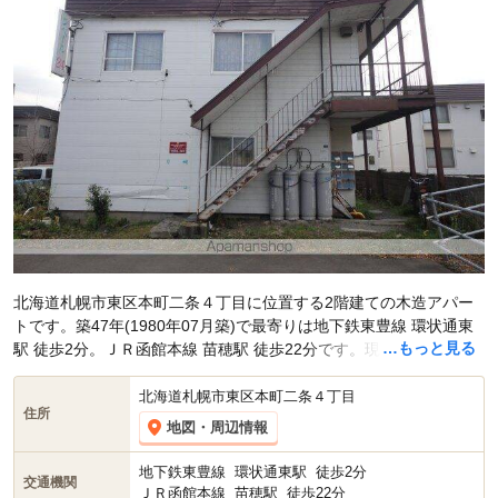
北海道札幌市東区本町二条４丁目に位置する2階建ての木造アパー
トです。築47年(1980年07月築)で最寄りは地下鉄東豊線 環状通東
…もっと見る
駅 徒歩2分。ＪＲ函館本線 苗穂駅 徒歩22分です。現在スマイティ
に
賃貸募集中の部屋が1件(1DK)
掲載されています。
北海道札幌市東区本町二条４丁目
住所
地図・周辺情報
地下鉄東豊線
環状通東駅
徒歩2分
交通機関
ＪＲ函館本線
苗穂駅
徒歩22分