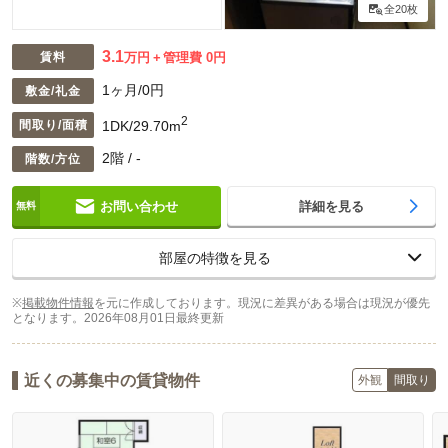
全20枚
3.1
賃料
万円
管理費 0円
1ヶ月/0円
敷金/礼金
2
1DK/29.70m
間取り/面積
2階 / -
階数/方位
お問い合わせ
詳細を見る
部屋の特徴を見る
※
掲載物件情報
を元に作成しております。現況に差異がある場合は現況が優先
となります。
2026年08月01日最終更新
近くの募集中の賃貸物件
外観
間取り