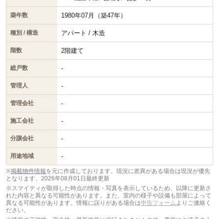
1980年07月（築47年）
築年数
アパート / 木造
種別 / 構造
2階建て
階数
-
総戸数
-
管理人
-
管理会社
-
施工会社
-
分譲会社
-
用途地域
※
掲載物件情報
を元に作成しております。現況に差異がある場合は現況が優先
となります。
2026年08月01日最終更新
※スマイティが取得した時点の情報・写真を表示しているため、以降に更新さ
れた内容と異なる可能性があります。また、室内の様子や設備も部屋によって
異なる可能性があります。情報に誤りがある場合は
申告フォーム
よりご連絡く
ださい。