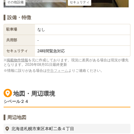
その他設備
セキュリティ
設備・特徴
なし
駐車場
-
共用部
24時間緊急対応
セキュリティ
※
掲載物件情報
を元に作成しております。現況に差異がある場合は現況が優先
となります。
2026年08月01日最終更新
※情報に誤りがある場合は
申告フォーム
よりご連絡ください。
地図・周辺環境
シベール２４
周辺地図
北海道札幌市東区本町二条４丁目