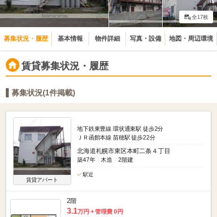
全17枚
募集状況・履歴
基本情報
物件詳細
写真・設備
地図・周辺環境
賃貸募集状況・履歴
募集状況(1件掲載)
地下鉄東豊線 環状通東駅 徒歩2分
ＪＲ函館本線 苗穂駅 徒歩22分
北海道札幌市東区本町二条４丁目
築47年
木造
2階建
駅近
賃貸アパート
2階
3.1
万円
管理費 0円