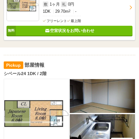
1ヶ月
0円
敷
礼
1DK
29.70m
2
-
フリーレント
最上階
空室状況をお問い合わせ
部屋情報
シベール24 1DK / 2階