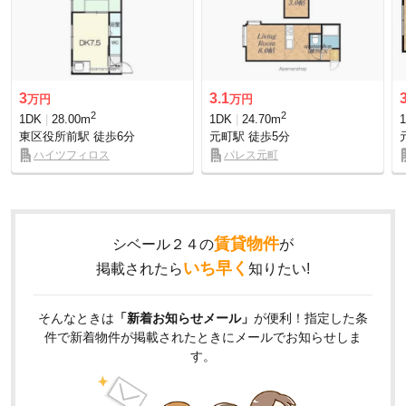
3
3.1
万円
万円
2
2
1DK
28.00m
1DK
24.70m
東区役所前駅
徒歩6分
元町駅
徒歩5分
ハイツフィロス
パレス元町
賃貸物件
シベール２４の
が
いち早く
掲載されたら
知りたい!
そんなときは
「新着お知らせメール」
が便利！指定した条
件で新着物件が掲載されたときにメールでお知らせしま
す。