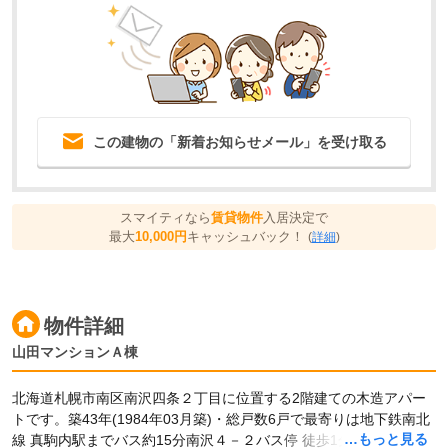
この建物の「新着お知らせメール」を受け取る
スマイティなら
賃貸物件
入居決定で
最大
10,000円
キャッシュバック！
(
詳細
)
物件詳細
山田マンションＡ棟
北海道札幌市南区南沢四条２丁目に位置する2階建ての木造アパー
トです。築43年(1984年03月築)・総戸数6戸で最寄りは地下鉄南北
…もっと見る
線 真駒内駅までバス約15分南沢４－２バス停 徒歩1分です。