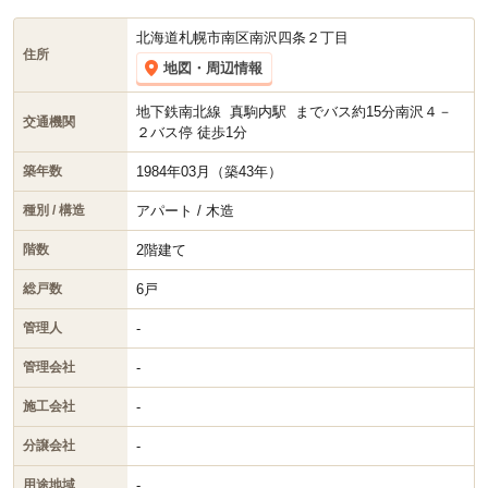
北海道札幌市南区南沢四条２丁目
住所
地図・周辺情報
地下鉄南北線
真駒内駅
までバス約15分南沢４－
交通機関
２バス停 徒歩1分
1984年03月（築43年）
築年数
アパート / 木造
種別 / 構造
2階建て
階数
6戸
総戸数
-
管理人
-
管理会社
-
施工会社
-
分譲会社
-
用途地域