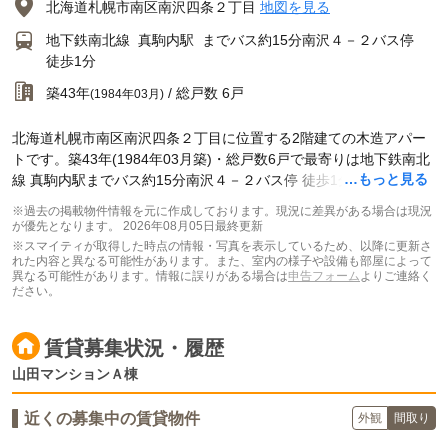
北海道札幌市南区南沢四条２丁目
地図を見る
地下鉄南北線
真駒内駅
までバス約15分南沢４－２バス停
徒歩1分
築43年
/ 総戸数 6戸
(1984年03月)
北海道札幌市南区南沢四条２丁目に位置する2階建ての木造アパー
トです。築43年(1984年03月築)・総戸数6戸で最寄りは地下鉄南北
…もっと見る
線 真駒内駅までバス約15分南沢４－２バス停 徒歩1分です。
※過去の掲載物件情報を元に作成しております。現況に差異がある場合は現況
が優先となります。
2026年08月05日最終更新
※スマイティが取得した時点の情報・写真を表示しているため、以降に更新さ
れた内容と異なる可能性があります。また、室内の様子や設備も部屋によって
異なる可能性があります。情報に誤りがある場合は
申告フォーム
よりご連絡く
ださい。
賃貸募集状況・履歴
山田マンションＡ棟
近くの募集中の賃貸物件
外観
間取り