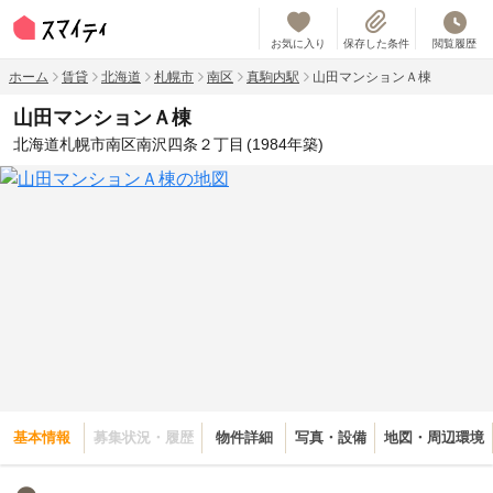
お気に入り
保存した条件
閲覧履歴
ホーム
賃貸
北海道
札幌市
南区
真駒内駅
山田マンションＡ棟
山田マンションＡ棟
北海道札幌市南区南沢四条２丁目
(1984年築)
基本情報
募集状況・履歴
物件詳細
写真・設備
地図・周辺環境