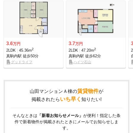
3.6
3.7
万円
万円
2
2
2LDK
45.36m
2LDK
47.20m
真駒内駅
徒歩50分
真駒内駅
徒歩62分
グッドライフ
ハイツ石山
賃貸物件
山田マンションＡ棟の
が
いち早く
掲載されたら
知りたい!
そんなときは
「新着お知らせメール」
が便利！指定した条
件で新着物件が掲載されたときにメールでお知らせしま
す。