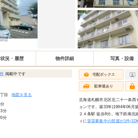
集状況・履歴
物件詳細
写真・設備
1件
掲載中です
宅配ボックス
駐車場あり
６丁目
地図を見る
北海道札幌市北区北二十一条西６
8分
ョンです。築33年(1994年06
3分
２４条駅 徒歩8分。地下鉄南北
0分
ィに
賃貸募集中の部屋が1件(1DK