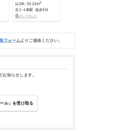
2
2
1LDK
33.13m
1LDK
33.10m
1K
29.
北２４条駅
徒歩3分
北２４条駅
徒歩5分
北２４
EL CIELO
グランメゾン22
フラ
告フォーム
よりご連絡ください。
でお知らせします。
ール」を受け取る