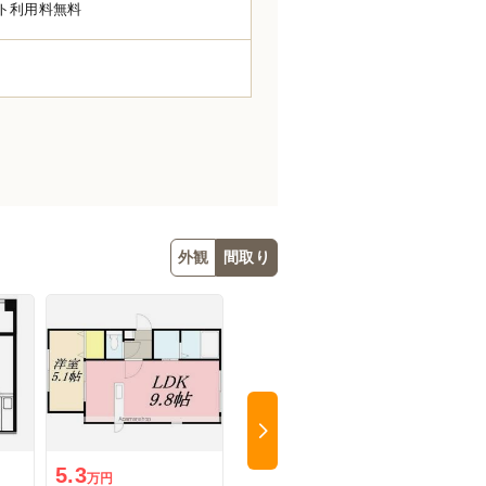
ト利用料無料
外観
間取り
Next
5.3
4.9
4.5
万円
万円
万