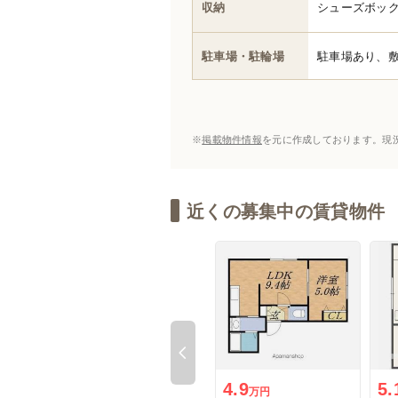
収納
シューズボッ
駐車場・駐輪場
駐車場あり、
※
掲載物件情報
を元に作成しております。現
近くの募集中の賃貸物件
Previous
4.9
5.
万円