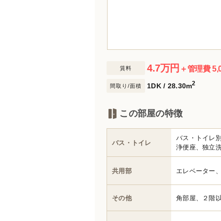
4.7
万円
＋管理費 5,
賃料
2
1DK / 28.30m
間取り/面積
この部屋の特徴
バス・トイレ
バス・トイレ
浄便座、独立
共用部
エレベーター
その他
角部屋、２階