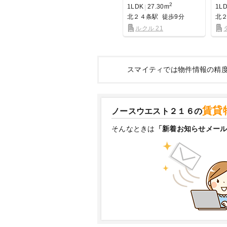
2
1LDK
27.30m
1L
北２４条駅
徒歩9分
北
ルクル 21
スマイティでは物件情報の精
賃貸
ノースウエスト２１６の
そんなときは
「新着お知らせメー