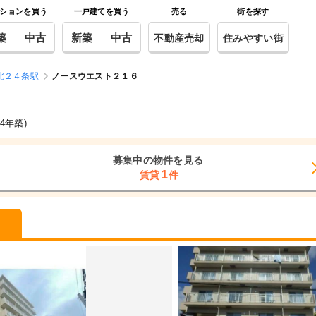
ションを買う
一戸建てを買う
売る
街を探す
築
中古
新築
中古
不動産売却
住みやすい街
北２４条駅
ノースウエスト２１６
94年築)
募集中の物件を見る
1
賃貸
件