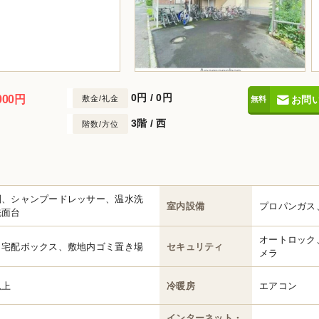
0円
/
0円
000円
敷金/礼金
お問
3階 / 西
階数/方位
別、シャンプードレッサー、温水洗
室内設備
プロパンガス
洗面台
オートロック
、宅配ボックス、敷地内ゴミ置き場
セキュリティ
メラ
以上
冷暖房
エアコン
インターネット・