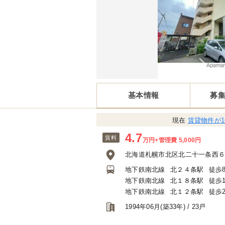
基本情報
募
現在
賃貸物件が
4.7
賃料
万円
+管理費 5,000円
北海道札幌市北区北二十一条西
地下鉄南北線
北２４条駅
徒歩
地下鉄南北線
北１８条駅
徒歩1
地下鉄南北線
北１２条駅
徒歩2
1994年06月(築33年) / 23戸