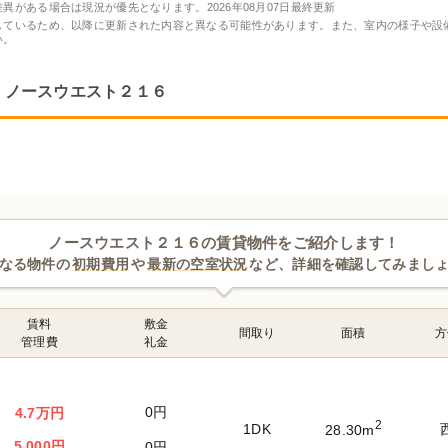
差異がある場合は現況が優先となります。
2026年08月07日最終更新
しているため、以降に更新された内容と異なる可能性があります。また、室内の様子や設
い。
ノースウエスト２１６
ノースウエスト２１６の賃貸物件をご紹介します！
なる物件の
初期費用
や
最新の空室状況
など、詳細を確認してみまし
賃料
敷金
間取り
面積
方
管理費
礼金
0円
4.7万円
2
1DK
28.30m
5,000円
0円