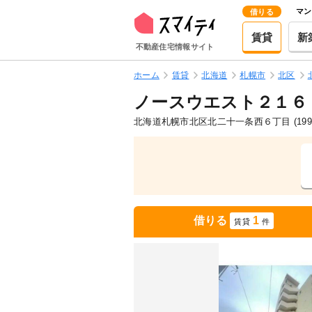
マン
借りる
賃貸
新
不動産住宅情報サイト
ホーム
賃貸
北海道
札幌市
北区
ノースウエスト２１６
北海道札幌市北区北二十一条西６丁目
(19
借りる
1
賃貸
件