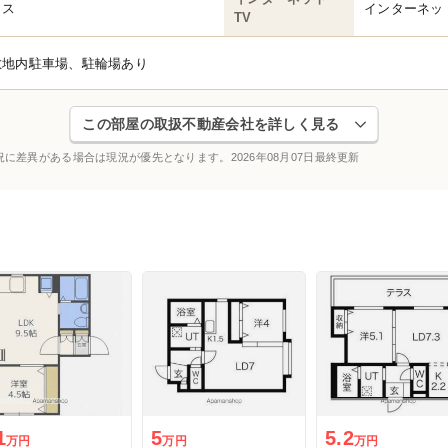
クス
インターネッ
TV
敷地内駐車場、駐輪場あり
この部屋の取扱不動産会社を詳しく見る
況に差異がある場合は現況が優先となります。
2026年08月07日最終更新
1
5
5.2
万円
万円
万円