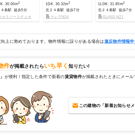
2
2
2
DK
30.00m
1DK
30.32m
1LDK
31.85m
２４条駅
徒歩5分
北２４条駅
徒歩7分
北２４条駅
徒歩7分
タカラノースデュオ
クレアN26
GLASS N21
度向上に努めております。物件情報に誤りがある場合は
違反物件情報申
物件
いち早く
が掲載されたら
知りたい!
ル」
が便利！指定した条件で新着の
賃貸物件
が掲載されたときにメール
この建物の「新着お知らせメ