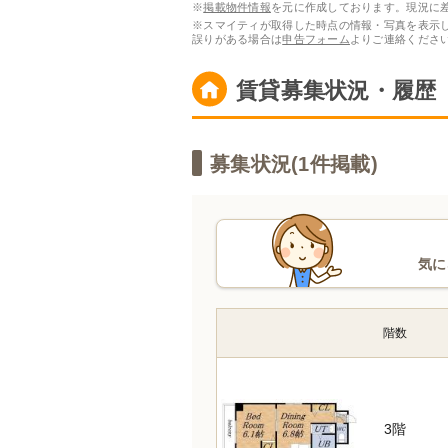
※
掲載物件情報
を元に作成しております。現況に
※スマイティが取得した時点の情報・写真を表示
誤りがある場合は
申告フォーム
よりご連絡くださ
賃貸募集状況・履歴
募集状況(
1
件掲載)
気に
階数
3階