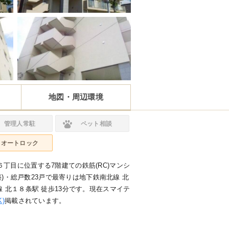
地図・周辺環境
管理人常駐
ペット相談
オートロック
丁目に位置する7階建ての鉄筋(RC)マンシ
月築)・総戸数23戸で最寄りは地下鉄南北線 北
線 北１８条駅 徒歩13分です。現在スマイテ
)
掲載されています。