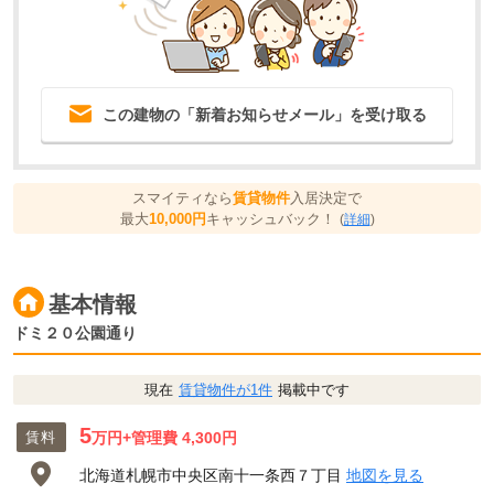
この建物の「新着お知らせメール」を受け取る
スマイティなら
賃貸物件
入居決定で
最大
10,000円
キャッシュバック！
(
詳細
)
基本情報
ドミ２０公園通り
現在
賃貸物件が1件
掲載中です
5
賃料
万円
+管理費 4,300円
北海道札幌市中央区南十一条西７丁目
地図を見る