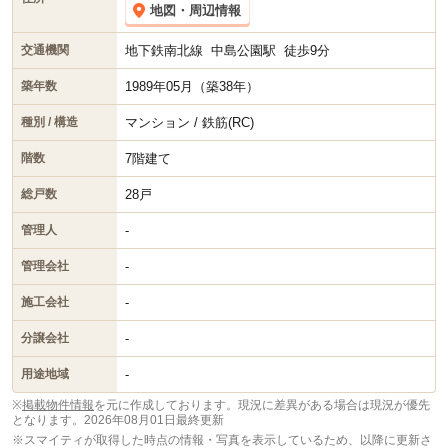
地図・周辺情報
地下鉄南北線
中島公園駅
徒歩9分
交通機関
1989年05月（築38年）
築年数
マンション / 鉄筋(RC)
種別 / 構造
7階建て
階数
28戸
総戸数
-
管理人
-
管理会社
-
施工会社
-
分譲会社
-
用途地域
※
掲載物件情報
を元に作成しております。現況に差異がある場合は現況が優先
となります。
2026年08月01日最終更新
※スマイティが取得した時点の情報・写真を表示しているため、以降に更新さ