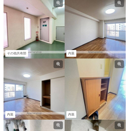
その他共有部
内装
内装
内装