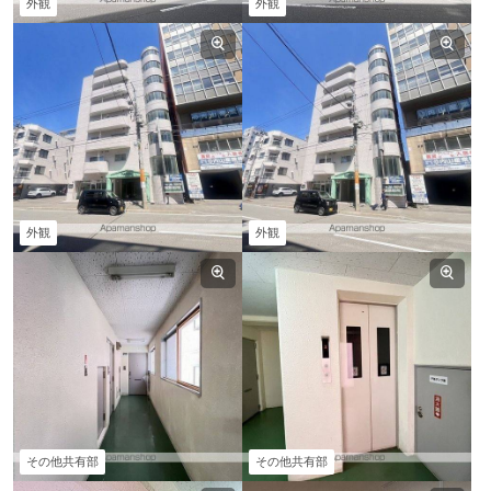
外観
外観
外観
外観
その他共有部
その他共有部