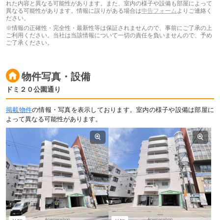
れた内容と異なる可能性があります。また、室内の様子や設備も部屋によって
異なる可能性があります。情報に誤りがある場合は
申告フォーム
よりご連絡く
ださい。
※情報の正確性・完全性・最新性等は保証されませんので、事前にご了承の上
ご利用ください。当社は当該情報について一切の責任を負いませんので、予め
ご了承ください。
物件写真・設備
ドミ２０公園通り
掲載物件
の情報・写真を表示しております。室内の様子や設備は部屋に
よって異なる可能性があります。