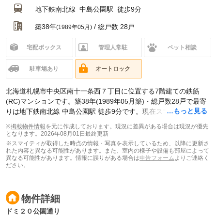
地下鉄南北線
中島公園駅
徒歩9分
築38年
/ 総戸数 28戸
(1989年05月)
宅配ボックス
管理人常駐
ペット相談
駐車場あり
オートロック
北海道札幌市中央区南十一条西７丁目に位置する7階建ての鉄筋
(RC)マンションです。築38年(1989年05月築)・総戸数28戸で最寄
…もっと見る
りは地下鉄南北線 中島公園駅 徒歩9分です。現在スマイティに
賃貸
募集中の部屋が1件(1DK)
掲載されています。
※
掲載物件情報
を元に作成しております。現況に差異がある場合は現況が優先
となります。
2026年08月01日最終更新
※スマイティが取得した時点の情報・写真を表示しているため、以降に更新さ
れた内容と異なる可能性があります。また、室内の様子や設備も部屋によって
異なる可能性があります。情報に誤りがある場合は
申告フォーム
よりご連絡く
ださい。
物件詳細
ドミ２０公園通り