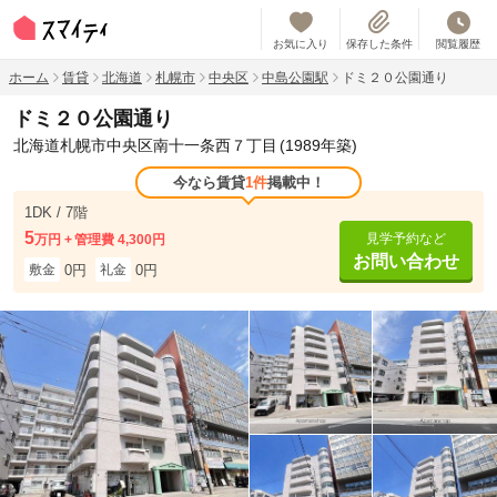
お気に入り
保存した条件
閲覧履歴
ホーム
賃貸
北海道
札幌市
中央区
中島公園駅
ドミ２０公園通り
ドミ２０公園通り
北海道札幌市中央区南十一条西７丁目
(1989年築)
今なら賃貸
1件
掲載中！
1DK / 7階
5
見学予約など
万円
管理費 4,300円
お問い合わせ
0円
0円
敷金
礼金