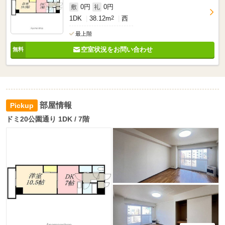
0円
0円
敷
礼
1DK
38.12m
2
西
最上階
空室状況をお問い合わせ
部屋情報
ドミ20公園通り 1DK / 7階