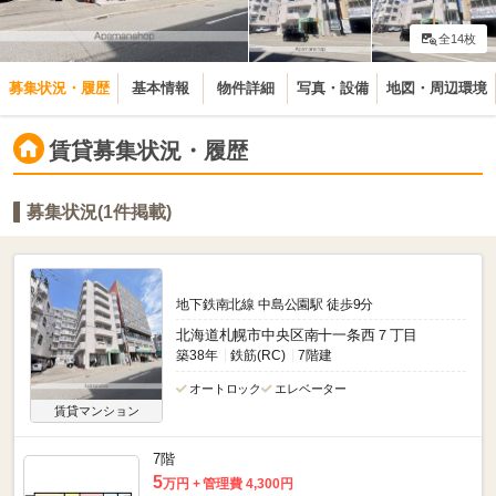
全14枚
募集状況・履歴
基本情報
物件詳細
写真・設備
地図・周辺環境
賃貸募集状況・履歴
募集状況(1件掲載)
地下鉄南北線 中島公園駅 徒歩9分
北海道札幌市中央区南十一条西７丁目
築38年
鉄筋(RC)
7階建
オートロック
エレベーター
賃貸マンション
7階
5
万円
管理費 4,300円