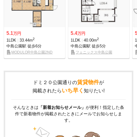
5.1
5.4
万円
万円
2
2
1LDK
33.44m
1LDK
40.00m
中島公園駅
徒歩6分
中島公園駅
徒歩5分
MODULOR中島公園2ND
フェニックス中島公園
賃貸物件
ドミ２０公園通りの
が
いち早く
掲載されたら
知りたい!
そんなときは
「新着お知らせメール」
が便利！指定した条
件で新着物件が掲載されたときにメールでお知らせしま
す。