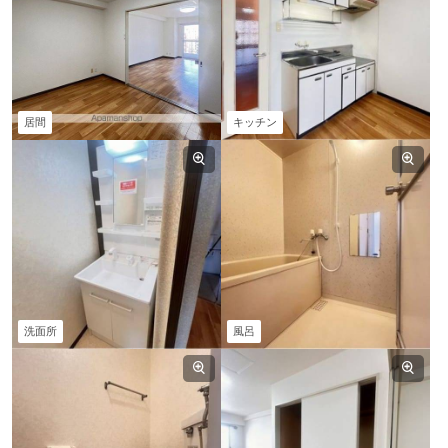
居間
キッチン
洗面所
風呂