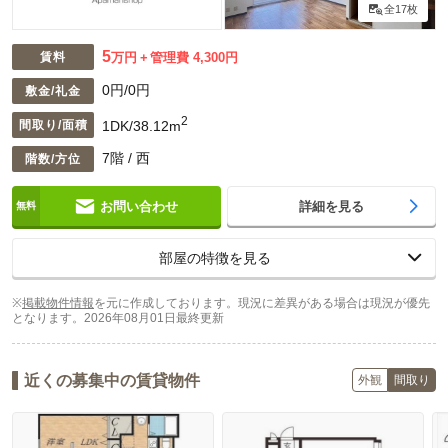
全17枚
5
賃料
万円
管理費 4,300円
0円/0円
敷金/礼金
2
1DK/38.12m
間取り/面積
7階 / 西
階数/方位
お問い合わせ
詳細を見る
部屋の特徴を見る
※
掲載物件情報
を元に作成しております。現況に差異がある場合は現況が優先
となります。
2026年08月01日最終更新
近くの募集中の賃貸物件
外観
間取り