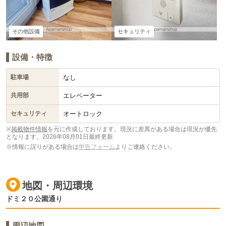
その他設備
セキュリティ
設備・特徴
なし
駐車場
エレベーター
共用部
オートロック
セキュリティ
※
掲載物件情報
を元に作成しております。現況に差異がある場合は現況が優先
となります。
2026年08月01日最終更新
※情報に誤りがある場合は
申告フォーム
よりご連絡ください。
地図・周辺環境
ドミ２０公園通り
周辺地図