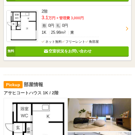
2階
3.1
万円
管理費 3,000円
0円
0円
敷
礼
1K
25.98m
2
東
ネット無料
フリーレント
角部屋
空室状況をお問い合わせ
部屋情報
アサヒコートハウス 1K / 2階