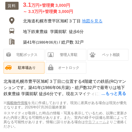
3.1
万円
+管理費 3,000円
賃料
～
3.3
万円
+管理費 3,000円
北海道札幌市豊平区旭町３丁目
地図を見る
地下鉄東豊線
学園前駅
徒歩6分
築41年
/ 総戸数 32戸
(1986年06月)
宅配ボックス
管理人常駐
ペット相談
駐車場あり
オートロック
北海道札幌市豊平区旭町３丁目に位置する4階建ての鉄筋(RC)マン
ションです。築41年(1986年06月築)・総戸数32戸で最寄りは地下
…もっと見る
鉄東豊線 学園前駅 徒歩6分です。現在スマイティに
賃貸募集中の部
屋が4件(1K)
掲載されています。
※
掲載物件情報
を元に作成しております。現況に差異がある場合は現況が優先
となります。
2026年07月26日最終更新
※スマイティが取得した時点の情報・写真を表示しているため、以降に更新さ
れた内容と異なる可能性があります。また、室内の様子や設備も部屋によって
異なる可能性があります。情報に誤りがある場合は
申告フォーム
よりご連絡く
ださい。