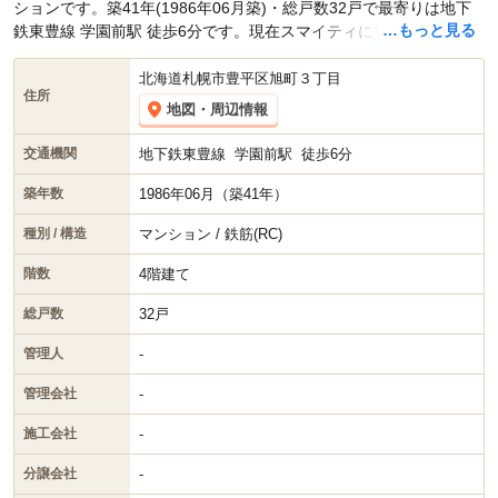
ションです。築41年(1986年06月築)・総戸数32戸で最寄りは地下
…もっと見る
鉄東豊線 学園前駅 徒歩6分です。現在スマイティに
賃貸募集中の部
屋が4件(1K)
掲載されています。
北海道札幌市豊平区旭町３丁目
住所
地図・周辺情報
地下鉄東豊線
学園前駅
徒歩6分
交通機関
1986年06月（築41年）
築年数
マンション / 鉄筋(RC)
種別 / 構造
4階建て
階数
32戸
総戸数
-
管理人
-
管理会社
-
施工会社
-
分譲会社