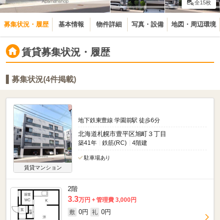
全15枚
募集状況・履歴
基本情報
物件詳細
写真・設備
地図・周辺環境
賃貸募集状況・履歴
募集状況(4件掲載)
地下鉄東豊線 学園前駅 徒歩6分
北海道札幌市豊平区旭町３丁目
築41年
鉄筋(RC)
4階建
駐車場あり
賃貸マンション
2階
3.3
万円
管理費 3,000円
0円
0円
敷
礼