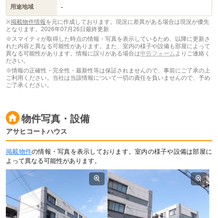
-
用途地域
※
掲載物件情報
を元に作成しております。現況に差異がある場合は現況が優先
となります。
2026年07月26日最終更新
※スマイティが取得した時点の情報・写真を表示しているため、以降に更新さ
れた内容と異なる可能性があります。また、室内の様子や設備も部屋によって
異なる可能性があります。情報に誤りがある場合は
申告フォーム
よりご連絡く
ださい。
※情報の正確性・完全性・最新性等は保証されませんので、事前にご了承の上
ご利用ください。当社は当該情報について一切の責任を負いませんので、予め
ご了承ください。
物件写真・設備
アサヒコートハウス
掲載物件
の情報・写真を表示しております。室内の様子や設備は部屋に
よって異なる可能性があります。