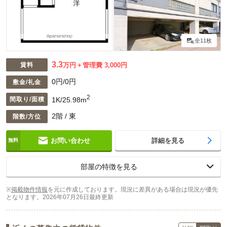
全11枚
3.3
賃料
万円
管理費 3,000円
0円/0円
敷金/礼金
2
1K/25.98m
間取り/面積
2階 / 東
階数/方位
お問い合わせ
詳細を見る
部屋の特徴を見る
※
掲載物件情報
を元に作成しております。現況に差異がある場合は現況が優先
となります。
2026年07月26日最終更新