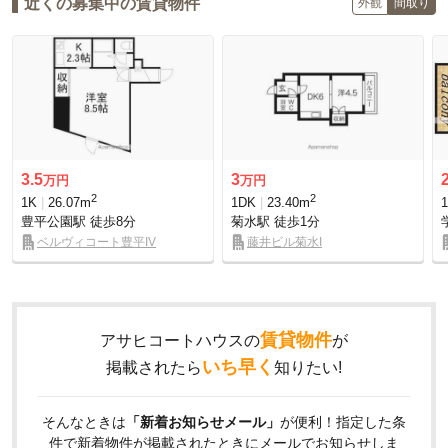
近くの募集中の賃貸物件
外観
間取り
3.5
3
万円
万円
2
2
1K
26.07m
1DK
23.40m
豊平公園駅
徒歩8分
菊水駅
徒歩1分
ベルヴィコート豊平IV
藤井ビル菊水I
賃貸物件
アサヒコートハウスの
が
いち早く
掲載されたら
知りたい!
そんなときは
「新着お知らせメール」
が便利！指定した条
件で新着物件が掲載されたときにメールでお知らせしま