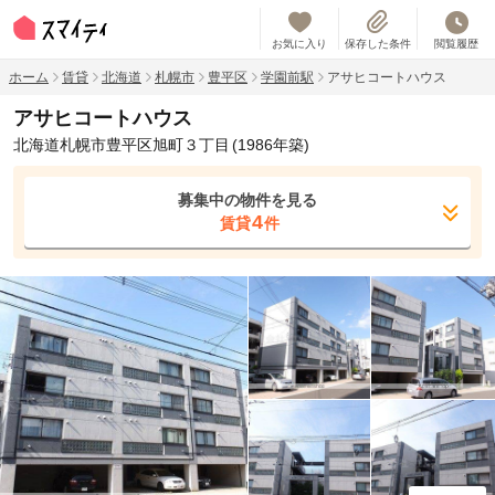
お気に入り
保存した条件
閲覧履歴
ホーム
賃貸
北海道
札幌市
豊平区
学園前駅
アサヒコートハウス
アサヒコートハウス
北海道札幌市豊平区旭町３丁目
(1986年築)
募集中の物件を見る
4
賃貸
件