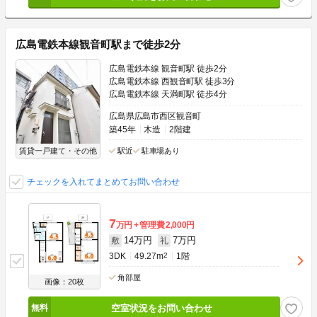
広島電鉄本線観音町駅まで徒歩2分
広島電鉄本線 観音町駅 徒歩2分
広島電鉄本線 西観音町駅 徒歩3分
広島電鉄本線 天満町駅 徒歩4分
広島県広島市西区観音町
築45年
木造
2階建
賃貸一戸建て・その他
駅近
駐車場あり
チェックを入れてまとめてお問い合わせ
7
万円
管理費
2,000円
14万円
7万円
敷
礼
3DK
49.27m
2
1階
角部屋
画像：20枚
空室状況をお問い合わせ