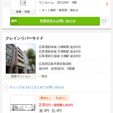
ワンルーム
29.12m
2
4階
ネット無料
角部屋
南向き
画像：30枚
空室状況をお問い合わせ
クレインリバーサイド
広島電鉄本線 小網町駅 徒歩5分
広島電鉄本線 天満町駅 徒歩5分
広島電鉄江波線 土橋駅 徒歩8分
広島県広島市西区観音町
築34年
鉄骨造(S)
5階建
賃貸マンション
駅近
チェックを入れてまとめてお問い合わせ
敷金なし
礼金なし
2.8
万円
管理費
3,000円
0円
0円
敷
礼