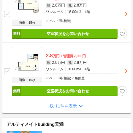
2.8万円
2.8万円
敷
礼
ワンルーム
18.00m
2
4階
ペット可(相談)
画像：15枚
空室状況をお問い合わせ
2.8
万円
管理費
2,000円
2.8万円
2.8万円
敷
礼
ワンルーム
18.00m
2
4階
ペット可(相談)
角部屋
画像：15枚
空室状況をお問い合わせ
残り1件を表示
アルティメイトbuilding天満