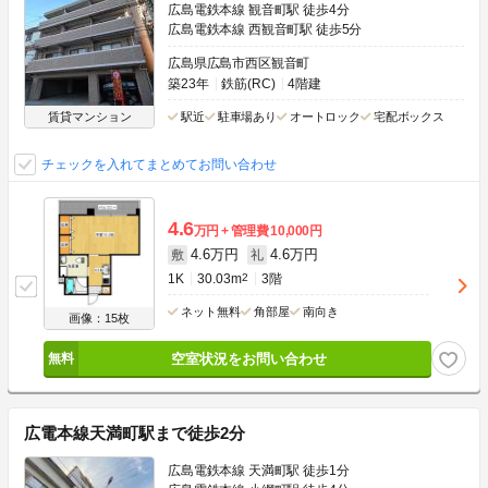
広島電鉄本線 観音町駅 徒歩4分
広島電鉄本線 西観音町駅 徒歩5分
広島県広島市西区観音町
築23年
鉄筋(RC)
4階建
賃貸マンション
駅近
駐車場あり
オートロック
宅配ボックス
チェックを入れてまとめてお問い合わせ
4.6
万円
管理費
10,000円
4.6万円
4.6万円
敷
礼
1K
30.03m
2
3階
ネット無料
角部屋
南向き
画像：15枚
空室状況をお問い合わせ
広電本線天満町駅まで徒歩2分
広島電鉄本線 天満町駅 徒歩1分