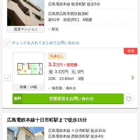
広島電鉄本線 観音町駅 徒歩5分
広島県広島市西区観音町
築41年
鉄筋(RC)
4階建
賃貸マンション
駅近
チェックを入れてまとめてお問い合わせ
礼金なし
3.3
万円
管理費
-
3.3万円
0円
敷
礼
1DK
23.60m
2
3階
画像：14枚
角部屋
南向き
空室状況をお問い合わせ
広島電鉄本線十日市町駅まで徒歩15分
広島電鉄本線 十日市町駅 徒歩15分
広島電鉄本線 西観音町駅 徒歩4分