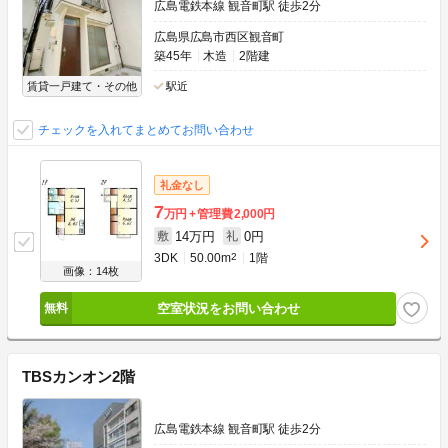
広島電鉄本線 観音町駅 徒歩2分
広島県広島市西区観音町
築45年
木造
2階建
賃貸一戸建て・その他
駅近
チェックを入れてまとめてお問い合わせ
礼金なし
7
万円
管理費
2,000円
14万円
0円
敷
礼
3DK
50.00m
2
1階
画像：14枚
空室状況をお問い合わせ
TBSカンオン2階
広島電鉄本線 観音町駅 徒歩2分