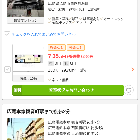
広島県広島市西区観音町
築1年未満
鉄筋(RC)
13階建
新築・築浅
駅近
駐車場あり
オートロック
賃貸マンション
宅配ボックス
エレベーター
チェックを入れてまとめてお問い合わせ
敷金なし
礼金なし
7.35
万円
管理費
8,000円
0円
0円
敷
礼
1LDK
29.76m
2
3階
画像：16枚
ネット無料
空室状況をお問い合わせ
広電本線観音町駅まで徒歩2分
広島電鉄本線 観音町駅 徒歩2分
広島電鉄本線 西観音町駅 徒歩4分
広島電鉄本線 天満町駅 徒歩5分