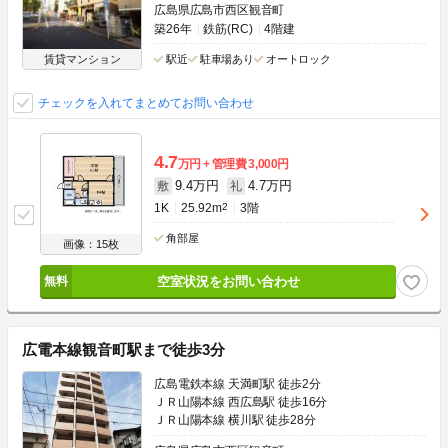
広島県広島市西区観音町
築26年
鉄筋(RC)
4階建
賃貸マンション
駅近
駐車場あり
オートロック
チェックを入れてまとめてお問い合わせ
4.7
万円
管理費
3,000円
9.4万円
4.7万円
敷
礼
1K
25.92m
2
3階
角部屋
画像：15枚
空室状況をお問い合わせ
広電本線観音町駅まで徒歩3分
広島電鉄本線 天満町駅 徒歩2分
ＪＲ山陽本線 西広島駅 徒歩16分
ＪＲ山陽本線 横川駅 徒歩28分