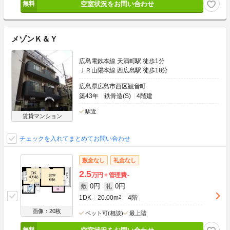
空室状況をお問い合わせ
メゾンＫ＆Ｙ
広島電鉄本線 天満町駅 徒歩1分
ＪＲ山陽本線 西広島駅 徒歩18分
広島県広島市西区観音町
築43年
鉄骨造(S)
4階建
駅近
賃貸マンション
チェックを入れてまとめてお問い合わせ
敷金なし
礼金なし
2.5
万円
管理費
-
0円
0円
敷
礼
1DK
20.00m
2
4階
画像：20枚
ペット可(相談)
最上階