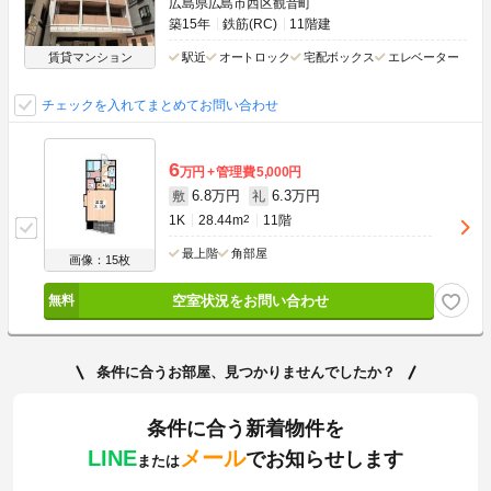
広島県広島市西区観音町
築15年
鉄筋(RC)
11階建
賃貸マンション
駅近
オートロック
宅配ボックス
エレベーター
チェックを入れてまとめてお問い合わせ
6
万円
管理費
5,000円
6.8万円
6.3万円
敷
礼
1K
28.44m
2
11階
最上階
角部屋
画像：15枚
空室状況をお問い合わせ
条件に合うお部屋、見つかりませんでしたか？
条件に合う新着物件を
LINE
メール
でお知らせします
または