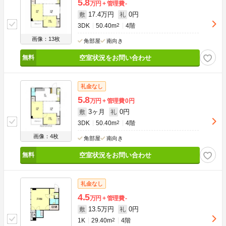
5.8
万円
管理費
-
17.4万円
0円
敷
礼
3DK
50.40m
2
4階
画像：13枚
角部屋
南向き
空室状況をお問い合わせ
礼金なし
5.8
万円
管理費
0円
3ヶ月
0円
敷
礼
3DK
50.40m
2
4階
画像：4枚
角部屋
南向き
空室状況をお問い合わせ
礼金なし
4.5
万円
管理費
-
13.5万円
0円
敷
礼
1K
29.40m
2
4階