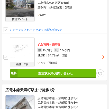
広島県広島市西区観音町
築54年
鉄骨造(S)
5階建
駅近
賃貸アパート
チェックを入れてまとめてお問い合わせ
7.5
万円
管理費
-
15万円
7.5万円
敷
礼
1LDK
64.72m
2
2階
ペット可(相談)
画像：7枚
空室状況をお問い合わせ
広電本線天満町駅まで徒歩1分
広島電鉄本線 天満町駅 徒歩3分
広島電鉄本線 小網町駅 徒歩3分
広島電鉄本線 観音町駅 徒歩5分