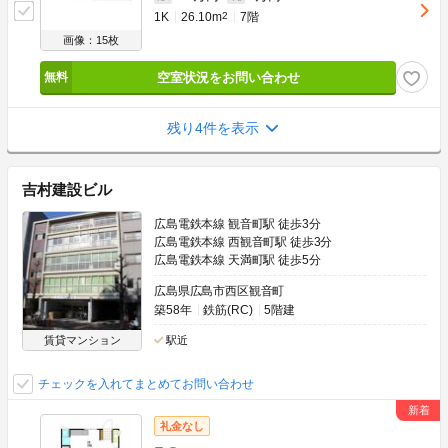
1K
26.10m
2
7階
画像：15枚
空室状況をお問い合わせ
残り4件を表示
吉村建設ビル
広島電鉄本線 観音町駅 徒歩3分
広島電鉄本線 西観音町駅 徒歩3分
広島電鉄本線 天満町駅 徒歩5分
広島県広島市西区観音町
築58年
鉄筋(RC)
5階建
賃貸マンション
駅近
チェックを入れてまとめてお問い合わせ
礼金なし