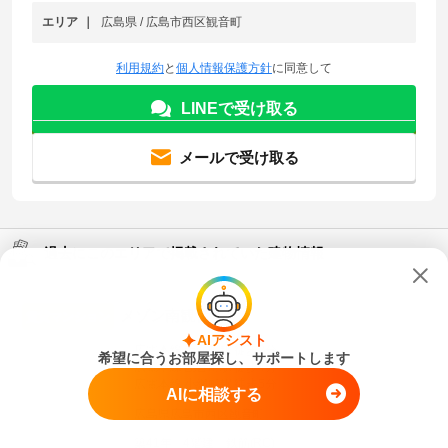
エリア
広島県 / 広島市西区観音町
利用規約
と
個人情報保護方針
に同意して
LINEで受け取る
メールで受け取る
過去にこのエリアで掲載されていた建物情報
メゾン南観音
賃貸マンション
AIアシスト
広電本線 天満町駅 徒歩2分
希望に合うお部屋探し、サポートします
広電本線 観音町駅 徒歩4分
広電本線 小網町駅 徒歩5分
AIに相談する
広島県広島市西区観音町
築
41年
4階建
鉄筋(RC)