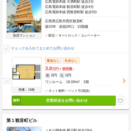
広島電鉄本線 天満町駅 徒歩2分
広島電鉄本線 観音町駅 徒歩4分
広島電鉄本線 西観音町駅 徒歩5分
広島県広島市西区観音町
築33年
鉄筋(RC)
10階建
賃貸マンション
駅近
オートロック
エレベーター
チェックを入れてまとめてお問い合わせ
敷金なし
礼金なし
3.8
万円
管理費
-
0円
0円
敷
礼
ワンルーム
18.00m
2
1階
画像：16枚
ネット無料
ペット可(相談)
空室状況をお問い合わせ
第１観音町ビル
ＪＲ山陽本線 横川駅 徒歩29分