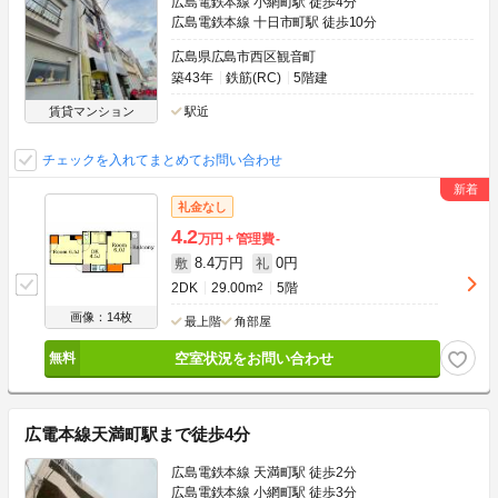
広島電鉄本線 小網町駅 徒歩4分
広島電鉄本線 十日市町駅 徒歩10分
広島県広島市西区観音町
築43年
鉄筋(RC)
5階建
賃貸マンション
駅近
チェックを入れてまとめてお問い合わせ
礼金なし
4.2
万円
管理費
-
8.4万円
0円
敷
礼
2DK
29.00m
2
5階
画像：14枚
最上階
角部屋
空室状況をお問い合わせ
広電本線天満町駅まで徒歩4分
広島電鉄本線 天満町駅 徒歩2分
広島電鉄本線 小網町駅 徒歩3分