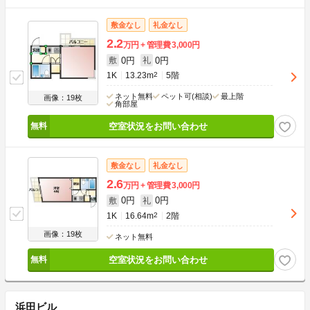
敷金なし
礼金なし
2.2
万円
管理費
3,000円
0円
0円
敷
礼
1K
13.23m
2
5階
ネット無料
ペット可(相談)
最上階
画像：19枚
角部屋
空室状況をお問い合わせ
敷金なし
礼金なし
2.6
万円
管理費
3,000円
0円
0円
敷
礼
1K
16.64m
2
2階
画像：19枚
ネット無料
空室状況をお問い合わせ
浜田ビル