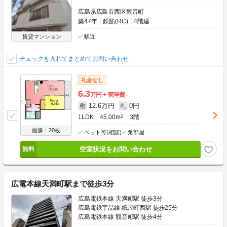
広島県広島市西区観音町
築47年
鉄筋(RC)
4階建
賃貸マンション
駅近
チェックを入れてまとめてお問い合わせ
礼金なし
6.3
万円
管理費
-
12.6万円
0円
敷
礼
1LDK
45.00m
2
3階
画像：20枚
ペット可(相談)
角部屋
空室状況をお問い合わせ
広電本線天満町駅まで徒歩3分
広島電鉄本線 天満町駅 徒歩3分
広島電鉄宇品線 紙屋町西駅 徒歩25分
広島電鉄本線 観音町駅 徒歩4分