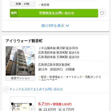
画像：14枚
角部屋
空室状況をお問い合わせ
残り3件を表示
アイリウォード観音町
ＪＲ山陽本線 横川駅 徒歩30分
広島電鉄本線 観音町駅 徒歩1分
広島電鉄本線 天満町駅 徒歩3分
広島県広島市西区観音町
築11年
鉄筋(RC)
10階建
駅近
駐車場あり
オートロック
宅配ボックス
賃貸マンション
エレベーター
チェックを入れてまとめてお問い合わせ
6.7
万円
管理費
3,000円
13.4万円
6.7万円
敷
礼