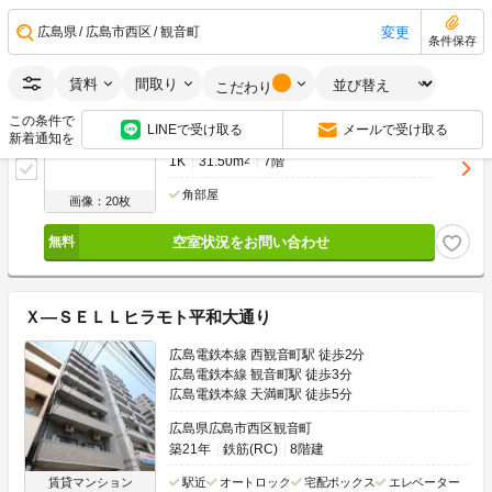
空室状況をお問い合わせ
変更
広島県
広島市西区
観音町
条件保存
賃料
間取り
こだわり
5.8
万円
管理費
-
この条件で
LINEで受け取る
メールで受け取る
11.6万円
5.8万円
敷
礼
新着通知を
1K
31.50m
2
7階
角部屋
画像：20枚
空室状況をお問い合わせ
Ｘ―ＳＥＬＬヒラモト平和大通り
広島電鉄本線 西観音町駅 徒歩2分
広島電鉄本線 観音町駅 徒歩3分
広島電鉄本線 天満町駅 徒歩5分
広島県広島市西区観音町
築21年
鉄筋(RC)
8階建
賃貸マンション
駅近
オートロック
宅配ボックス
エレベーター