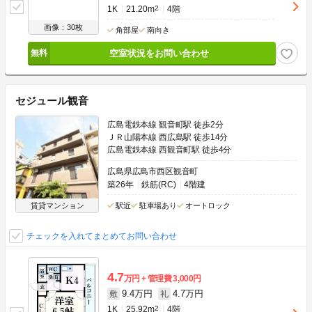
1K
21.20m
2
4階
画像：30枚
角部屋
南向き
空室状況をお問い合わせ
セジュール観音
広島電鉄本線 観音町駅 徒歩2分
ＪＲ山陽本線 西広島駅 徒歩14分
広島電鉄本線 西観音町駅 徒歩4分
広島県広島市西区観音町
築26年
鉄筋(RC)
4階建
賃貸マンション
駅近
駐車場あり
オートロック
チェックを入れてまとめてお問い合わせ
4.7
万円
管理費
3,000円
9.4万円
4.7万円
敷
礼
1K
25.92m
2
4階