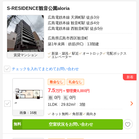
S-RESIDENCE観音公園aloria
広島電鉄本線 天満町駅 徒歩3分
広島電鉄本線 観音町駅 徒歩4分
広島電鉄本線 西観音町駅 徒歩5分
広島県広島市西区観音町
築1年未満
鉄筋(RC)
13階建
新築・築浅
駅近
オートロック
宅配ボックス
賃貸マンション
エレベーター
チェックを入れてまとめてお問い合わせ
敷金なし
礼金なし
7.5
万円
管理費
8,000円
0円
0円
敷
礼
1LDK
29.82m
2
3階
画像：16枚
ネット無料
角部屋
南向き
空室状況をお問い合わせ