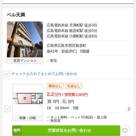
ベル天満
広島電鉄本線 天満町駅 徒歩3分
広島電鉄本線 観音町駅 徒歩5分
広島電鉄本線 小網町駅 徒歩6分
広島県広島市西区観音町
築41年
鉄筋(RC)
5階建
賃貸マンション
駅近
チェックを入れてまとめてお問い合わせ
敷金なし
礼金なし
2.2
万円
管理費
3,000円
0円
0円
敷
礼
1K
16.64m
2
5階
ネット無料
ペット可(相談)
最上階
画像：19枚
角部屋
空室状況をお問い合わせ