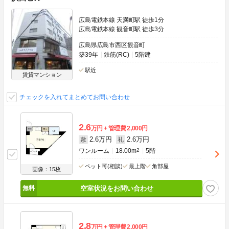
広島電鉄本線 天満町駅 徒歩1分
広島電鉄本線 観音町駅 徒歩3分
広島県広島市西区観音町
築39年
鉄筋(RC)
5階建
駅近
賃貸マンション
チェックを入れてまとめてお問い合わせ
2.6
万円
管理費
2,000円
2.6万円
2.6万円
敷
礼
ワンルーム
18.00m
2
5階
ペット可(相談)
最上階
角部屋
画像：15枚
空室状況をお問い合わせ
2.8
万円
管理費
2,000円