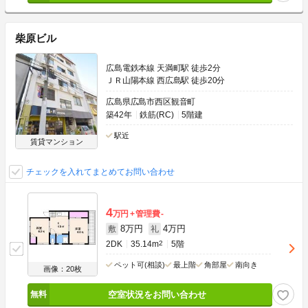
柴原ビル
広島電鉄本線 天満町駅 徒歩2分
ＪＲ山陽本線 西広島駅 徒歩20分
広島県広島市西区観音町
築42年
鉄筋(RC)
5階建
駅近
賃貸マンション
チェックを入れてまとめてお問い合わせ
4
万円
管理費
-
8万円
4万円
敷
礼
2DK
35.14m
2
5階
ペット可(相談)
最上階
角部屋
南向き
画像：20枚
空室状況をお問い合わせ