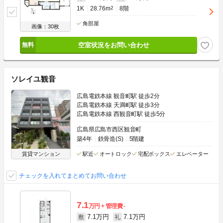
1K
28.76m
2
8階
角部屋
画像：30枚
空室状況をお問い合わせ
ソレイユ観音
広島電鉄本線 観音町駅 徒歩2分
広島電鉄本線 天満町駅 徒歩3分
広島電鉄本線 西観音町駅 徒歩5分
広島県広島市西区観音町
築4年
鉄骨造(S)
5階建
賃貸マンション
駅近
オートロック
宅配ボックス
エレベーター
チェックを入れてまとめてお問い合わせ
7.1
万円
管理費
-
7.1万円
7.1万円
敷
礼