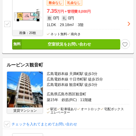
敷金なし
礼金なし
7.35
万円
管理費
8,000円
0円
0円
敷
礼
1LDK
29.18m
2
3階
画像：20枚
ネット無料
南向き
空室状況をお問い合わせ
ルービンス観音町
広島電鉄本線 天満町駅 徒歩3分
広島電鉄本線 十日市町駅 徒歩15分
広島電鉄本線 観音町駅 徒歩3分
広島県広島市西区観音町
築15年
鉄筋(RC)
11階建
駅近
駐車場あり
オートロック
宅配ボックス
賃貸マンション
エレベーター
チェックを入れてまとめてお問い合わせ