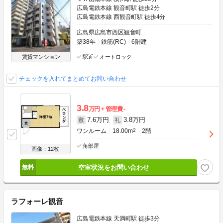
広島電鉄本線 観音町駅 徒歩2分
広島電鉄本線 西観音町駅 徒歩4分
広島県広島市西区観音町
築38年
鉄筋(RC)
6階建
賃貸マンション
駅近
オートロック
チェックを入れてまとめてお問い合わせ
3.8
万円
管理費
-
7.6万円
3.8万円
敷
礼
ワンルーム
18.00m
2
2階
角部屋
画像：12枚
空室状況をお問い合わせ
ラフォーレ観音
広島電鉄本線 天満町駅 徒歩3分