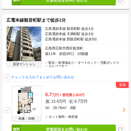
空室状況をお問い合わせ
広電本線観音町駅まで徒歩1分
広島電鉄本線 観音町駅 徒歩1分
広島電鉄本線 天満町駅 徒歩3分
広島電鉄本線 西観音町駅 徒歩5分
広島県広島市西区観音町
築11年
鉄筋(RC)
10階建
駅近
駐車場あり
オートロック
宅配ボックス
賃貸マンション
エレベーター
チェックを入れてまとめてお問い合わせ
6.7
万円
管理費
3,000円
13.4万円
6.7万円
敷
礼
1K
28.76m
2
8階
ネット無料
角部屋
画像：20枚
空室状況をお問い合わせ