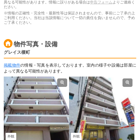
異なる可能性があります。情報に誤りがある場合は
申告フォーム
よりご連絡く
ださい。
※情報の正確性・完全性・最新性等は保証されませんので、事前にご了承の上
ご利用ください。当社は当該情報について一切の責任を負いませんので、予め
ご了承ください。
物件写真・設備
グレイス榎町
掲載物件
の情報・写真を表示しております。室内の様子や設備は部屋に
よって異なる可能性があります。
外観
外観