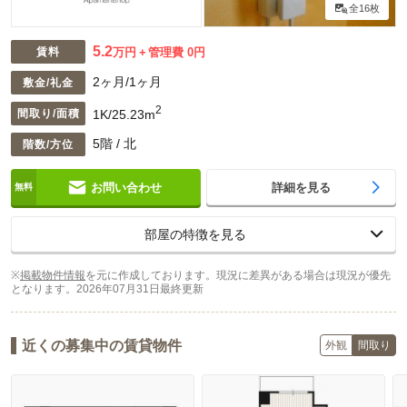
全16枚
5.2
賃料
万円
管理費 0円
2ヶ月/1ヶ月
敷金/礼金
2
1K/25.23m
間取り/面積
5階 / 北
階数/方位
お問い合わせ
詳細を見る
部屋の特徴を見る
※
掲載物件情報
を元に作成しております。現況に差異がある場合は現況が優先
となります。
2026年07月31日最終更新
近くの募集中の賃貸物件
外観
間取り