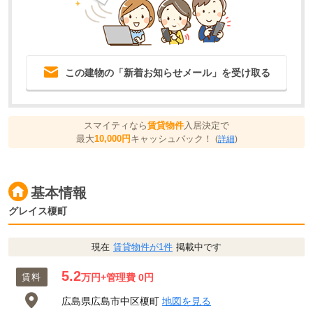
この建物の「新着お知らせメール」を受け取る
スマイティなら
賃貸物件
入居決定で
最大
10,000円
キャッシュバック！
(
詳細
)
基本情報
グレイス榎町
現在
賃貸物件が1件
掲載中です
5.2
賃料
万円
+管理費 0円
広島県広島市中区榎町
地図を見る