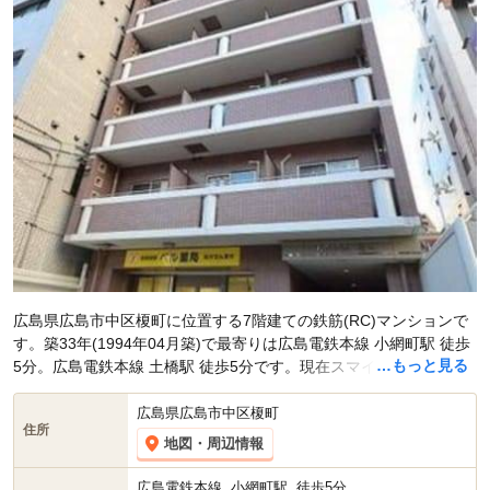
広島県広島市中区榎町に位置する7階建ての鉄筋(RC)マンションで
す。築33年(1994年04月築)で最寄りは広島電鉄本線 小網町駅 徒歩
…もっと見る
5分。広島電鉄本線 土橋駅 徒歩5分です。現在スマイティに
賃貸募
集中の部屋が1件(1K)
掲載されています。
広島県広島市中区榎町
住所
地図・周辺情報
広島電鉄本線
小網町駅
徒歩5分