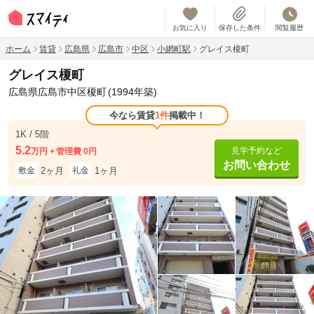
お気に入り
保存した条件
閲覧履歴
ホーム
賃貸
広島県
広島市
中区
小網町駅
グレイス榎町
グレイス榎町
広島県広島市中区榎町
(1994年築)
今なら賃貸
1件
掲載中！
1K / 5階
5.2
見学予約など
万円
管理費 0円
お問い合わせ
2ヶ月
1ヶ月
敷金
礼金