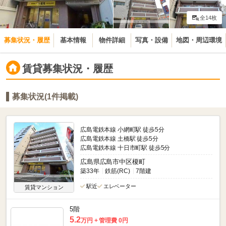
全14枚
募集状況・履歴
基本情報
物件詳細
写真・設備
地図・周辺環境
賃貸募集状況・履歴
募集状況(1件掲載)
広島電鉄本線 小網町駅 徒歩5分
広島電鉄本線 土橋駅 徒歩5分
広島電鉄本線 十日市町駅 徒歩5分
広島県広島市中区榎町
築33年
鉄筋(RC)
7階建
駅近
エレベーター
賃貸マンション
5階
5.2
万円
管理費 0円