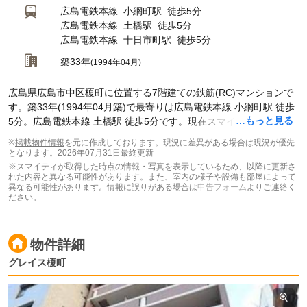
広島電鉄本線
小網町駅
徒歩5分
広島電鉄本線
土橋駅
徒歩5分
広島電鉄本線
十日市町駅
徒歩5分
築33年
(1994年04月)
広島県広島市中区榎町に位置する7階建ての鉄筋(RC)マンションで
す。築33年(1994年04月築)で最寄りは広島電鉄本線 小網町駅 徒歩
…もっと見る
5分。広島電鉄本線 土橋駅 徒歩5分です。現在スマイティに
賃貸募
集中の部屋が1件(1K)
掲載されています。
※
掲載物件情報
を元に作成しております。現況に差異がある場合は現況が優先
となります。
2026年07月31日最終更新
※スマイティが取得した時点の情報・写真を表示しているため、以降に更新さ
れた内容と異なる可能性があります。また、室内の様子や設備も部屋によって
異なる可能性があります。情報に誤りがある場合は
申告フォーム
よりご連絡く
ださい。
物件詳細
グレイス榎町