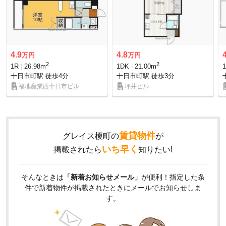
4.9
4.8
万円
万円
2
2
1R
26.98m
1DK
21.00m
十日市町駅
徒歩4分
十日市町駅
徒歩3分
福地産業西十日市ビル
坪井ビル
賃貸物件
グレイス榎町の
が
いち早く
掲載されたら
知りたい!
そんなときは
「新着お知らせメール」
が便利！指定した条
件で新着物件が掲載されたときにメールでお知らせしま
す。