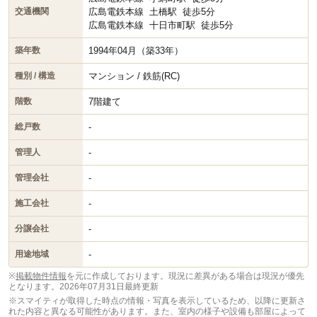
広島電鉄本線
土橋駅
徒歩5分
交通機関
広島電鉄本線
十日市町駅
徒歩5分
1994年04月（築33年）
築年数
マンション / 鉄筋(RC)
種別 / 構造
7階建て
階数
-
総戸数
-
管理人
-
管理会社
-
施工会社
-
分譲会社
-
用途地域
※
掲載物件情報
を元に作成しております。現況に差異がある場合は現況が優先
となります。
2026年07月31日最終更新
※スマイティが取得した時点の情報・写真を表示しているため、以降に更新さ
れた内容と異なる可能性があります。また、室内の様子や設備も部屋によって