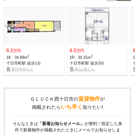
6.3
6.5
万円
万円
2
2
1K
34.89m
1R
34.31m
十日市町駅
徒歩1分
十日市町駅
徒歩3分
第10寺前ビル
第2山長ビル
賃貸物件
ＧＬＵＣＫ西十日市の
が
いち早く
掲載されたら
知りたい!
そんなときは
「新着お知らせメール」
が便利！指定した条
件で新着物件が掲載されたときにメールでお知らせしま