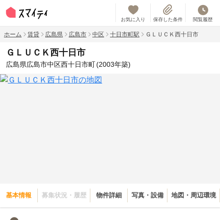
お気に入り
保存した条件
閲覧履歴
ホーム
賃貸
広島県
広島市
中区
十日市町駅
ＧＬＵＣＫ西十日市
ＧＬＵＣＫ西十日市
広島県広島市中区西十日市町
(2003年築)
基本情報
募集状況・履歴
物件詳細
写真・設備
地図・周辺環境