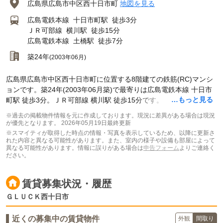
広島県広島市中区西十日市町
地図を見る
広島電鉄本線
十日市町駅
徒歩3分
ＪＲ可部線
横川駅
徒歩15分
広島電鉄本線
土橋駅
徒歩7分
築24年
(2003年06月)
広島県広島市中区西十日市町に位置する8階建ての鉄筋(RC)マンシ
ョンです。築24年(2003年06月築)で最寄りは広島電鉄本線 十日市
…もっと見る
町駅 徒歩3分。ＪＲ可部線 横川駅 徒歩15分です。
※過去の掲載物件情報を元に作成しております。現況に差異がある場合は現況
が優先となります。
2026年05月19日最終更新
※スマイティが取得した時点の情報・写真を表示しているため、以降に更新さ
れた内容と異なる可能性があります。また、室内の様子や設備も部屋によって
異なる可能性があります。情報に誤りがある場合は
申告フォーム
よりご連絡く
ださい。
賃貸募集状況・履歴
ＧＬＵＣＫ西十日市
近くの募集中の賃貸物件
外観
間取り