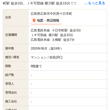
…もっと見る
町駅 徒歩3分。ＪＲ可部線 横川駅 徒歩15分です。
広島県広島市中区西十日市町
住所
地図・周辺情報
広島電鉄本線
十日市町駅
徒歩3分
ＪＲ可部線
横川駅
徒歩15分
交通機関
広島電鉄本線
土橋駅
徒歩7分
2003年06月（築24年）
築年数
マンション / 鉄筋(RC)
種別 / 構造
8階建て
階数
-
総戸数
-
管理人
-
管理会社
-
施工会社