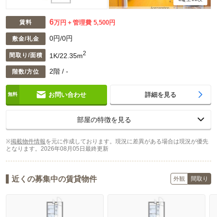
6
賃料
万円
管理費 5,500円
0円/0円
敷金/礼金
2
1K/22.35m
間取り/面積
2階 / -
階数/方位
お問い合わせ
詳細を見る
部屋の特徴を見る
※
掲載物件情報
を元に作成しております。現況に差異がある場合は現況が優先
となります。
2026年08月05日最終更新
近くの募集中の賃貸物件
外観
間取り