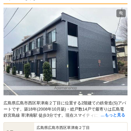
広島県広島市西区草津南２丁目に位置する2階建ての鉄骨造(S)アパ
ートです。築18年(2008年10月築)・総戸数14戸で最寄りは広島電
…もっと見る
鉄宮島線 草津南駅 徒歩3分です。現在スマイティに
賃貸募集中の部
屋が6件(1K)
掲載されています。
広島県広島市西区草津南２丁目