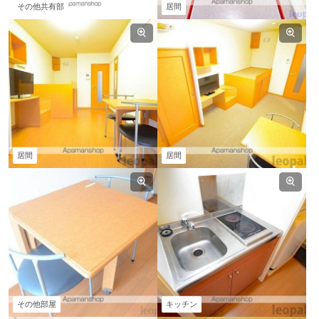
その他共有部
居間
居間
居間
その他部屋
キッチン