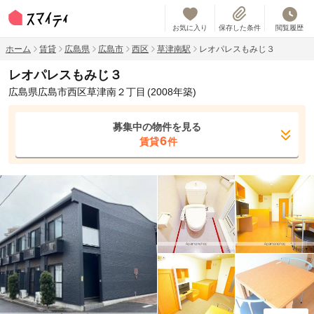
お気に入り
保存した条件
閲覧履歴
ホーム
賃貸
広島県
広島市
西区
草津南駅
レオパレスもみじ３
レオパレスもみじ３
広島県広島市西区草津南２丁目
(2008年築)
募集中の物件を見る
6
賃貸
件