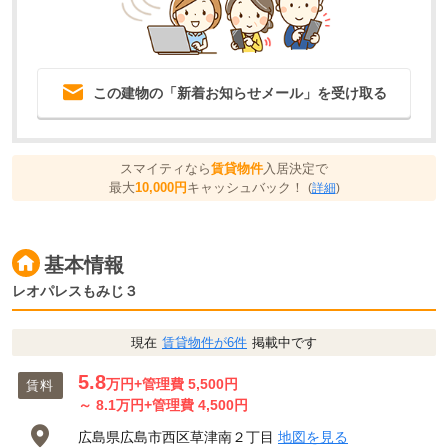
この建物の「新着お知らせメール」を受け取る
スマイティなら
賃貸物件
入居決定で
最大
10,000円
キャッシュバック！
(
詳細
)
基本情報
レオパレスもみじ３
現在
賃貸物件が6件
掲載中です
5.8
万円
+管理費 5,500円
賃料
～
8.1
万円
+管理費 4,500円
広島県広島市西区草津南２丁目
地図を見る