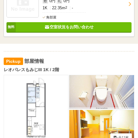
0円
0円
敷
礼
1K
22.35m
2
-
角部屋
空室状況をお問い合わせ
部屋情報
レオパレスもみじIII 1K / 2階
全11枚