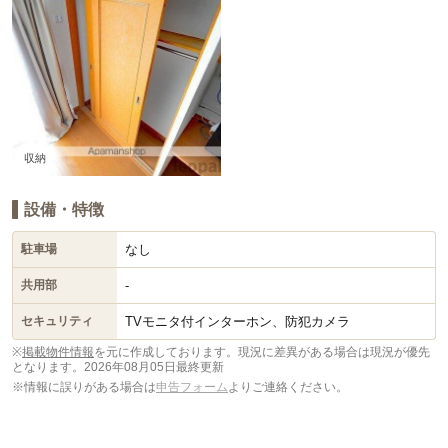
収納
設備・特徴
なし
駐車場
-
共用部
TVモニタ付インターホン、防犯カメラ
セキュリティ
※
掲載物件情報
を元に作成しております。現況に差異がある場合は現況が優先
となります。
2026年08月05日最終更新
※情報に誤りがある場合は
申告フォーム
よりご連絡ください。