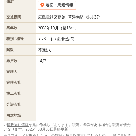
住所
地図・周辺情報
広島電鉄宮島線
草津南駅
徒歩3分
交通機関
2008年10月（築18年）
築年数
アパート / 鉄骨造(S)
種別 / 構造
2階建て
階数
14戸
総戸数
-
管理人
-
管理会社
-
施工会社
-
分譲会社
-
用途地域
※
掲載物件情報
を元に作成しております。現況に差異がある場合は現況が優先
となります。
2026年08月05日最終更新
※スマイティが取得した時点の情報・写真を表示しているため、以降に更新さ