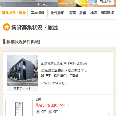
全6枚
募集状況・履歴
基本情報
物件詳細
写真・設備
地図・周辺環境
賃貸募集状況・履歴
募集状況(6件掲載)
広島電鉄宮島線 草津南駅 徒歩3分
広島県広島市西区草津南２丁目
築18年
鉄骨造(S)
2階建
駅近
駐車場あり
賃貸アパート
2階
6
万円
管理費 5,500円
0円
0円
敷
礼