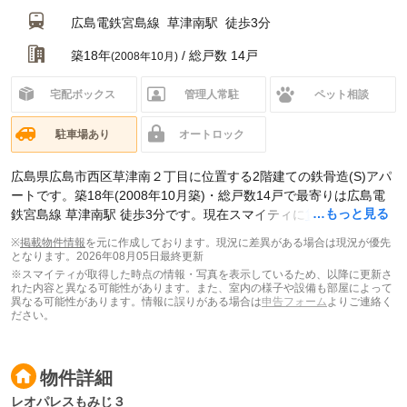
広島電鉄宮島線
草津南駅
徒歩3分
築18年
/ 総戸数 14戸
(2008年10月)
宅配ボックス
管理人常駐
ペット相談
駐車場あり
オートロック
広島県広島市西区草津南２丁目に位置する2階建ての鉄骨造(S)アパ
ートです。築18年(2008年10月築)・総戸数14戸で最寄りは広島電
…もっと見る
鉄宮島線 草津南駅 徒歩3分です。現在スマイティに
賃貸募集中の部
屋が6件(1K)
掲載されています。
※
掲載物件情報
を元に作成しております。現況に差異がある場合は現況が優先
となります。
2026年08月05日最終更新
※スマイティが取得した時点の情報・写真を表示しているため、以降に更新さ
れた内容と異なる可能性があります。また、室内の様子や設備も部屋によって
異なる可能性があります。情報に誤りがある場合は
申告フォーム
よりご連絡く
ださい。
物件詳細
レオパレスもみじ３