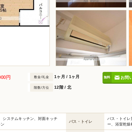
1ヶ月
/
1ヶ月
000円
敷金/礼金
お問
12階 / 北
階数/方位
上、システムキッチン、対面キッチ
バス・トイレ
バス・トイレ
チン
ー、浴室乾燥