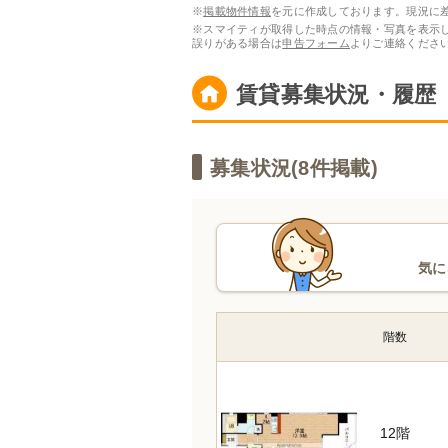
※
掲載物件情報
を元に作成しております。現況に
※スマイティが取得した時点の情報・写真を表示
誤りがある場合は
申告フォーム
よりご連絡くださ
賃貸募集状況・履歴
募集状況(
8
件掲載)
気に
階数
12階