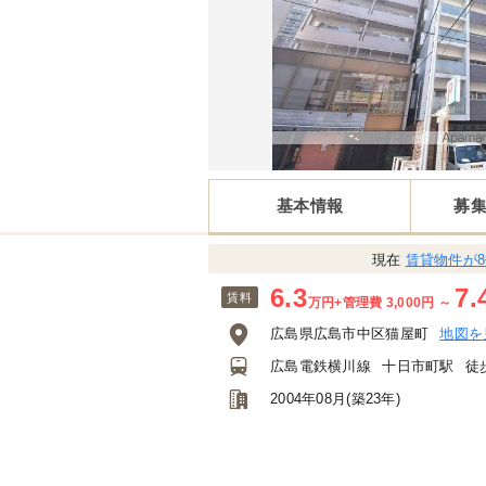
基本情報
募
現在
賃貸物件が
6.3
7.
賃料
万円
+管理費 3,000円
～
広島県広島市中区猫屋町
地図を
広島電鉄横川線
十日市町駅
徒
2004年08月(築23年)