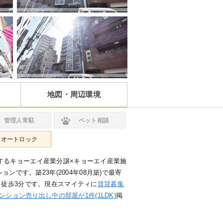
地図・周辺環境
管理人常駐
ペット相談
オートロック
するキョーエイ産業分譲×キョーエイ産業施
ョンです。築23年(2004年08月築)で最寄
 徒歩3分です。現在スマイティに
賃貸募集
ンション売り出し中の部屋が1件(1LDK)
掲