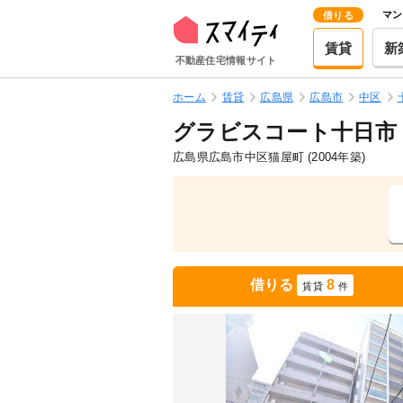
マン
借りる
賃貸
新
不動産住宅情報サイト
ホーム
賃貸
広島県
広島市
中区
グラビスコート十日市
広島県広島市中区猫屋町
(2004年築)
借りる
8
賃貸
件