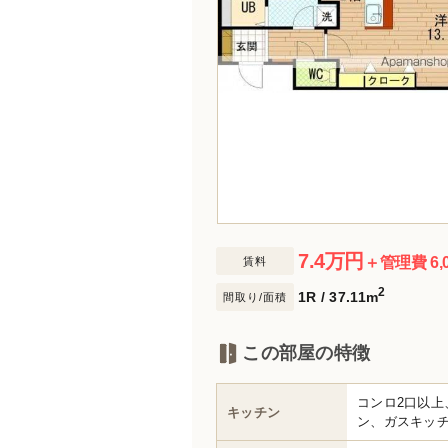
7.4
万円
＋管理費 6,
賃料
2
1R / 37.11m
間取り/面積
この部屋の特徴
コンロ2口以
キッチン
ン、ガスキッ