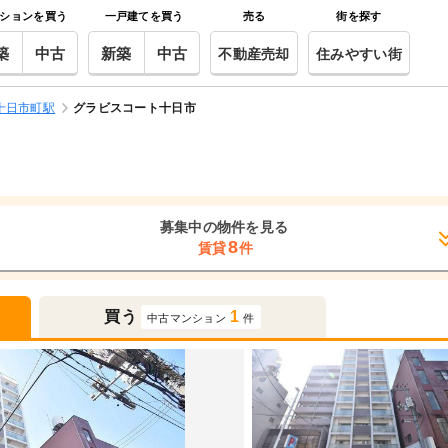
ションを買う
一戸建てを買う
売る
街を探す
築
中古
新築
中古
不動産売却
住みやすい街
十日市町駅
グラビスコート十日市
募集中の物件を見る
8
賃貸
件
買う
1
中古マンション
件