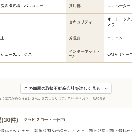
内洗濯機置場、バルコニー
共用部
エレベーター
オートロック
セキュリティ
メラ
以上
冷暖房
エアコン
インターネット・
、シューズボックス
CATV（ケー
TV
この部屋の取扱不動産会社を詳しく見る
況に差異がある場合は現況が優先となります。
2026年08月05日最終更新
30件)
グラビスコート十日市
賃料となります。募集期間を把握するために、同じ部屋が同じ賃料に