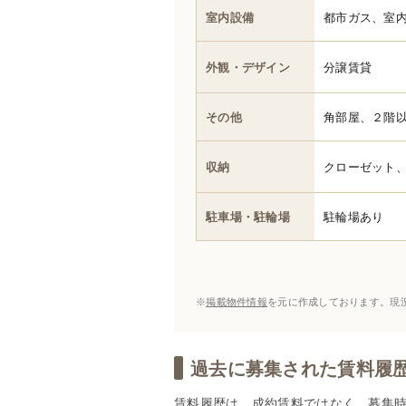
室内設備
都市ガス、室
外観・デザイン
分譲賃貸
その他
角部屋、２階
収納
クローゼット
駐車場・駐輪場
駐輪場あり
※
掲載物件情報
を元に作成しております。現
過去に募集された賃料履歴(
賃料履歴は、成約賃料ではなく、募集時