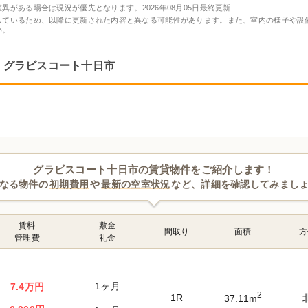
差異がある場合は現況が優先となります。
2026年08月05日最終更新
しているため、以降に更新された内容と異なる可能性があります。また、室内の様子や設
い。
グラビスコート十日市
グラビスコート十日市の賃貸物件をご紹介します！
なる物件の
初期費用
や
最新の空室状況
など、詳細を確認してみまし
賃料
敷金
間取り
面積
方
管理費
礼金
1ヶ月
7.4万円
2
1R
37.11m