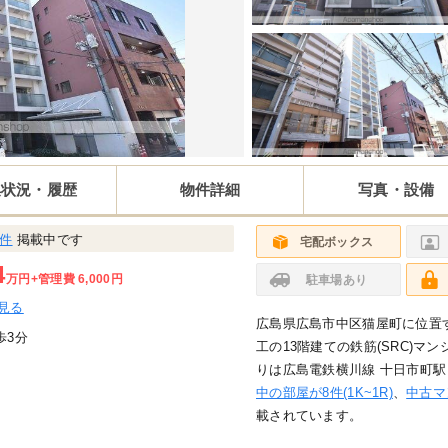
集状況・履歴
物件詳細
写真・設備
8件
掲載中です
宅配ボックス
4
万円
+管理費 6,000円
駐車場あり
見る
広島県広島市中区猫屋町に位置
歩3分
工の13階建ての鉄筋(SRC)マンシ
りは広島電鉄横川線 十日市町駅
中の部屋が8件(1K~1R)
、
中古マ
載されています。