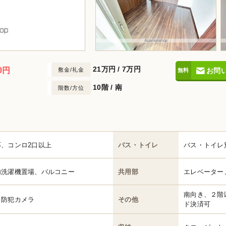
21万円
/
7万円
0円
敷金/礼金
お問
10階 / 南
階数/方位
、コンロ2口以上
バス・トイレ
バス・トイレ
内洗濯機置場、バルコニー
共用部
エレベーター
南向き、２階
、防犯カメラ
その他
ド決済可