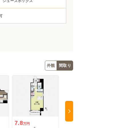
、シューズボックス
可
外観
間取り
Next
7.8
7
6.5
万円
万円
万