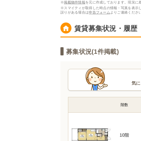
※
掲載物件情報
を元に作成しております。現況に
※スマイティが取得した時点の情報・写真を表示
誤りがある場合は
申告フォーム
よりご連絡くださ
賃貸募集状況・履歴
募集状況(
1
件掲載)
気に
階数
10階