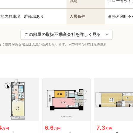
収納
クローゼット
敷地内駐車場、駐輪場あり
入居条件
事務所利用不
この部屋の取扱不動産会社を詳しく見る
況に差異がある場合は現況が優先となります。
2026年07月12日最終更新
4
6.6
7.3
万円
万円
万円