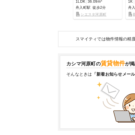
2
1LDK
36.09m
1K
舟入町駅
徒歩2分
舟
シエスタ河原町
スマイティでは物件情報の精
賃貸物件
カシマ河原町の
が掲
そんなときは
「新着お知らせメー