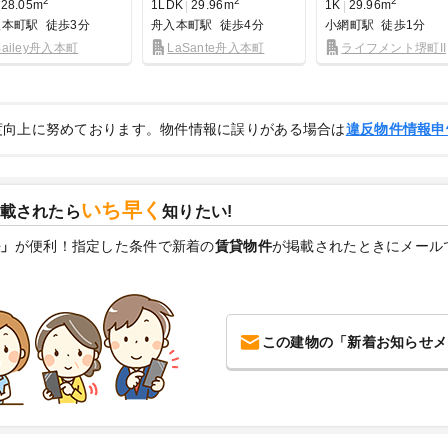
2
2
2
28.05m
1LDK
29.96m
1K
29.96m
入本町駅
徒歩3分
舟入本町駅
徒歩4分
小網町駅
徒歩1分
Bailey舟入本町
LaSante舟入本町
ライフメント堺町II
度向上に努めております。物件情報に誤りがある場合は
違反物件情報申
いち早く
載されたら
知りたい!
ル」
が便利！指定した条件で新着の
賃貸物件
が掲載されたときにメール
この建物の「新着お知らせメ