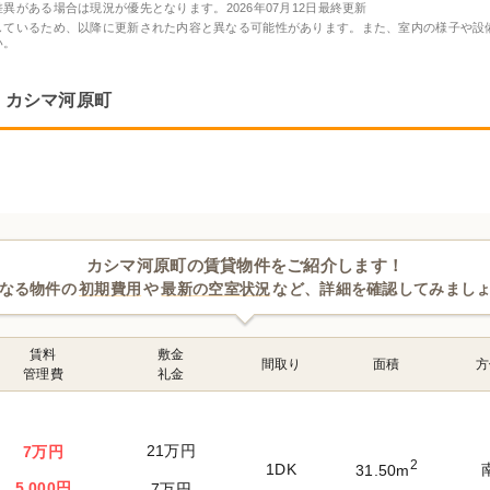
差異がある場合は現況が優先となります。
2026年07月12日最終更新
しているため、以降に更新された内容と異なる可能性があります。また、室内の様子や設
い。
カシマ河原町
カシマ河原町の賃貸物件をご紹介します！
なる物件の
初期費用
や
最新の空室状況
など、詳細を確認してみまし
賃料
敷金
間取り
面積
方
管理費
礼金
21万円
7万円
2
1DK
31.50m
5,000円
7万円