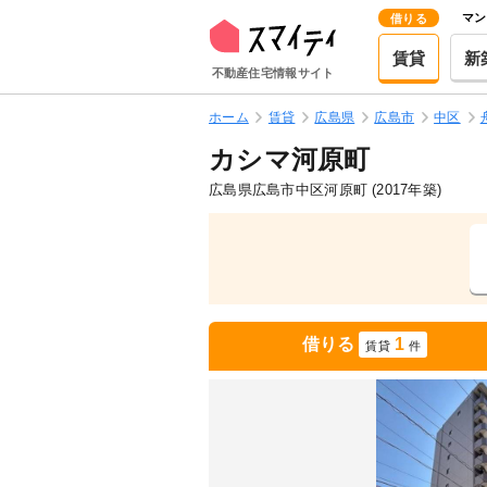
マン
借りる
賃貸
新
不動産住宅情報サイト
ホーム
賃貸
広島県
広島市
中区
カシマ河原町
広島県広島市中区河原町
(2017年築)
借りる
1
賃貸
件