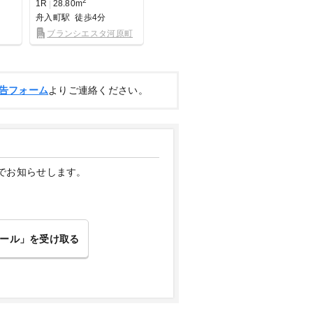
2
2
1R
28.80m
1K
29.85m
1K
28.
舟入町駅
徒歩4分
土橋駅
徒歩3分
舟入町
ブランシエスタ河原町
Kyowa residence
ブリ
Koami
町
告フォーム
よりご連絡ください。
でお知らせします。
ール」を受け取る