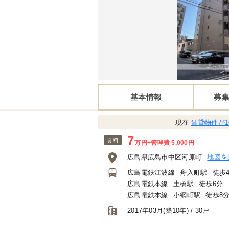
基本情報
募
現在
賃貸物件が
7
賃料
万円
+管理費 5,000円
広島県広島市中区河原町
地図を
広島電鉄江波線
舟入町駅
徒歩
広島電鉄本線
土橋駅
徒歩6分
広島電鉄本線
小網町駅
徒歩8
2017年03月(築10年) / 30戸