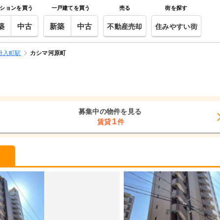
ションを買う
一戸建てを買う
売る
街を探す
築
中古
新築
中古
不動産売却
住みやすい街
舟入町駅
カシマ河原町
募集中の物件を見る
1
賃貸
件