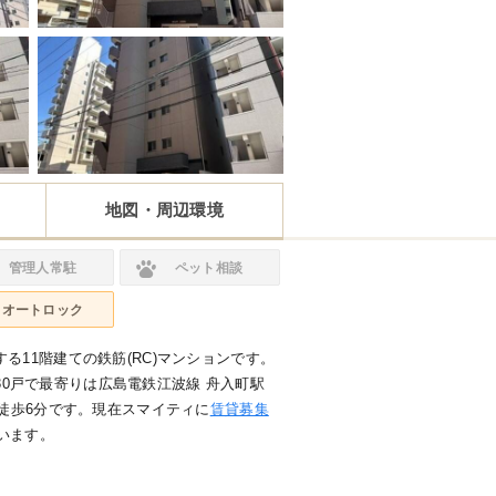
地図・周辺環境
管理人常駐
ペット相談
オートロック
る11階建ての鉄筋(RC)マンションです。
戸数30戸で最寄りは広島電鉄江波線 舟入町駅
 徒歩6分です。現在スマイティに
賃貸募集
います。