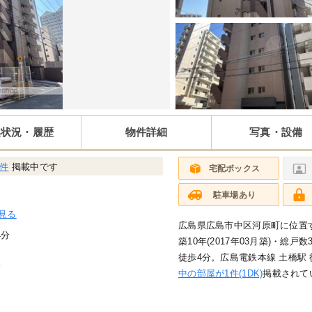
集状況・履歴
物件詳細
写真・設備
1件
掲載中です
宅配ボックス
駐車場あり
見る
広島県広島市中区河原町に位置す
4分
築10年(2017年03月築)・総
徒歩4分。広島電鉄本線 土橋駅
分
中の部屋が1件(1DK)
掲載されて