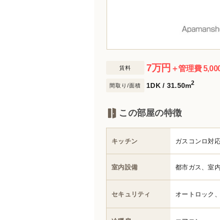
7
万円
＋管理費 5,00
賃料
2
1DK / 31.50m
間取り/面積
この部屋の特徴
キッチン
ガスコンロ対応
室内設備
都市ガス、室
セキュリティ
オートロック