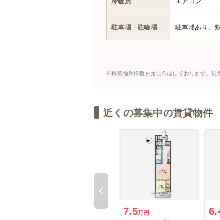
冷暖房
エアコン
駐車場・駐輪場
駐車場あり、
※
掲載物件情報
を元に作成しております。現
近くの募集中の賃貸物件
Previous
7.5
6.
万円