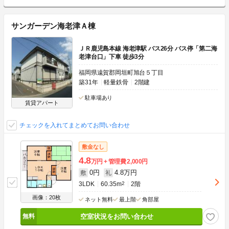
サンガーデン海老津Ａ棟
ＪＲ鹿児島本線 海老津駅 バス26分 バス停「第二海
老津台口」下車 徒歩3分
福岡県遠賀郡岡垣町旭台５丁目
築31年
軽量鉄骨
2階建
駐車場あり
賃貸アパート
チェックを入れてまとめてお問い合わせ
敷金なし
4.8
万円
管理費
2,000円
0円
4.8万円
敷
礼
3LDK
60.35m
2
2階
画像：20枚
ネット無料
最上階
角部屋
空室状況をお問い合わせ