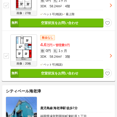
0円
1ヶ月
敷
礼
3DK
58.24m
2
4階
画像：27枚
ペット可(相談)
最上階
空室状況をお問い合わせ
敷金なし
4.6
万円
管理費
0円
0円
1ヶ月
敷
礼
3DK
58.24m
2
3階
画像：20枚
ペット可(相談)
空室状況をお問い合わせ
シティベール海老津
鹿児島線 海老津駅 徒歩7分
福岡県遠賀郡岡垣町東松原１丁目