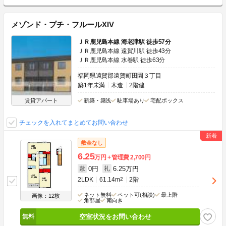
メゾンド・プチ・フルールXIV
ＪＲ鹿児島本線 海老津駅 徒歩57分
ＪＲ鹿児島本線 遠賀川駅 徒歩43分
ＪＲ鹿児島本線 水巻駅 徒歩63分
福岡県遠賀郡遠賀町田園３丁目
築1年未満
木造
2階建
賃貸アパート
新築・築浅
駐車場あり
宅配ボックス
チェックを入れてまとめてお問い合わせ
敷金なし
6.25
万円
管理費
2,700円
0円
6.25万円
敷
礼
2LDK
61.14m
2
2階
ネット無料
ペット可(相談)
最上階
画像：12枚
角部屋
南向き
空室状況をお問い合わせ