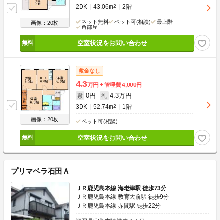
2DK
43.06m
2
2階
ネット無料
ペット可(相談)
最上階
画像：20枚
角部屋
空室状況をお問い合わせ
敷金なし
4.3
万円
管理費
4,000円
0円
4.3万円
敷
礼
3DK
52.74m
2
1階
画像：20枚
ペット可(相談)
空室状況をお問い合わせ
プリマベラ石田Ａ
ＪＲ鹿児島本線 海老津駅 徒歩73分
ＪＲ鹿児島本線 教育大前駅 徒歩9分
ＪＲ鹿児島本線 赤間駅 徒歩22分