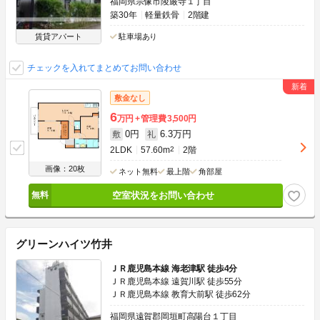
福岡県宗像市陵厳寺１丁目
築30年
軽量鉄骨
2階建
賃貸アパート
駐車場あり
チェックを入れてまとめてお問い合わせ
敷金なし
6
万円
管理費
3,500円
0円
6.3万円
敷
礼
2LDK
57.60m
2
2階
画像：20枚
ネット無料
最上階
角部屋
空室状況をお問い合わせ
グリーンハイツ竹井
ＪＲ鹿児島本線 海老津駅 徒歩4分
ＪＲ鹿児島本線 遠賀川駅 徒歩55分
ＪＲ鹿児島本線 教育大前駅 徒歩62分
福岡県遠賀郡岡垣町高陽台１丁目