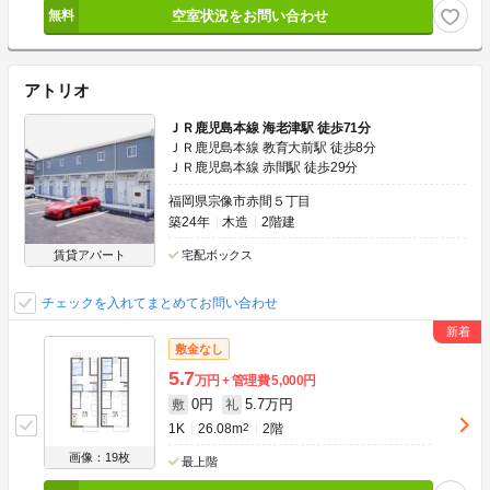
空室状況をお問い合わせ
アトリオ
ＪＲ鹿児島本線 海老津駅 徒歩71分
ＪＲ鹿児島本線 教育大前駅 徒歩8分
ＪＲ鹿児島本線 赤間駅 徒歩29分
福岡県宗像市赤間５丁目
築24年
木造
2階建
賃貸アパート
宅配ボックス
チェックを入れてまとめてお問い合わせ
敷金なし
5.7
万円
管理費
5,000円
0円
5.7万円
敷
礼
1K
26.08m
2
2階
画像：19枚
最上階