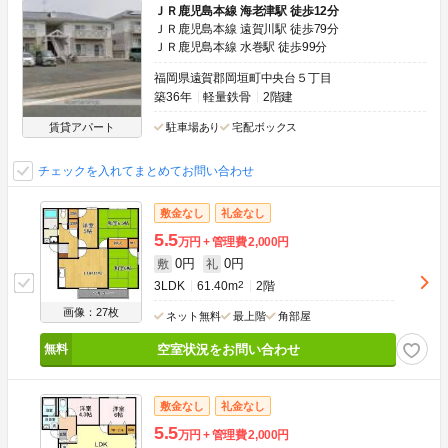
ＪＲ鹿児島本線 海老津駅 徒歩12分
ＪＲ鹿児島本線 遠賀川駅 徒歩79分
ＪＲ鹿児島本線 水巻駅 徒歩99分
福岡県遠賀郡岡垣町中央台５丁目
築36年
軽量鉄骨
2階建
賃貸アパート
駐車場あり
宅配ボックス
チェックを入れてまとめてお問い合わせ
敷金なし
礼金なし
5.5
万円
管理費
2,000円
0円
0円
敷
礼
3LDK
61.40m
2
2階
画像：27枚
ネット無料
最上階
角部屋
空室状況をお問い合わせ
敷金なし
礼金なし
5.5
万円
管理費
2,000円