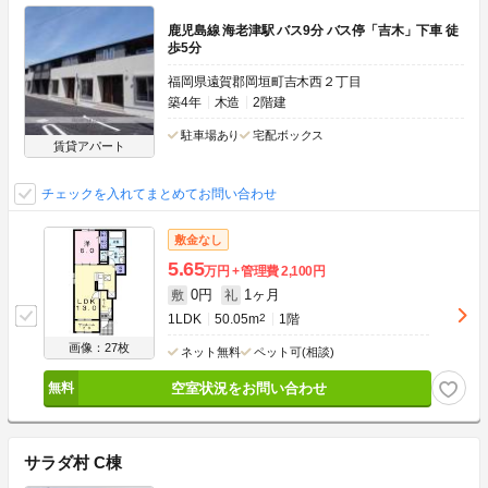
鹿児島線 海老津駅 バス9分 バス停「吉木」下車 徒
歩5分
福岡県遠賀郡岡垣町吉木西２丁目
築4年
木造
2階建
駐車場あり
宅配ボックス
賃貸アパート
チェックを入れてまとめてお問い合わせ
敷金なし
5.65
万円
管理費
2,100円
0円
1ヶ月
敷
礼
1LDK
50.05m
2
1階
画像：27枚
ネット無料
ペット可(相談)
空室状況をお問い合わせ
サラダ村 C棟