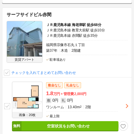
サーフサイドビル赤間
ＪＲ鹿児島本線 海老津駅 徒歩68分
ＪＲ鹿児島本線 教育大前駅 徒歩10分
ＪＲ鹿児島本線 赤間駅 徒歩35分
福岡県宗像市石丸１丁目
築37年
木造
2階建
賃貸アパート
駐車場あり
チェックを入れてまとめてお問い合わせ
敷金なし
礼金なし
1.8
万円
管理費
2,000円
0円
0円
敷
礼
ワンルーム
13.40m
2
2階
画像：20枚
最上階
空室状況をお問い合わせ