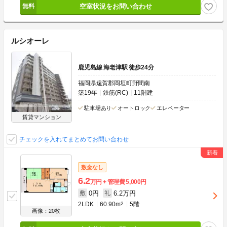
空室状況をお問い合わせ
ルシオーレ
鹿児島線 海老津駅 徒歩24分
福岡県遠賀郡岡垣町野間南
築19年
鉄筋(RC)
11階建
駐車場あり
オートロック
エレベーター
賃貸マンション
チェックを入れてまとめてお問い合わせ
敷金なし
6.2
万円
管理費
5,000円
0円
6.2万円
敷
礼
2LDK
60.90m
2
5階
画像：20枚