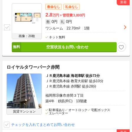
敷金なし
礼金なし
2.8
万円
管理費
3,000円
0円
0円
敷
礼
ワンルーム
22.70m
2
1階
画像：20枚
ネット無料
空室状況をお問い合わせ
ロイヤルタワーパーク赤間
ＪＲ鹿児島本線 海老津駅 徒歩73分
ＪＲ鹿児島本線 教育大前駅 徒歩10分
ＪＲ鹿児島本線 赤間駅 徒歩28分
福岡県宗像市赤間３丁目
築4年
鉄筋(RC)
13階建
駐車場あり
オートロック
宅配ボックス
賃貸マンション
エレベーター
チェックを入れてまとめてお問い合わせ