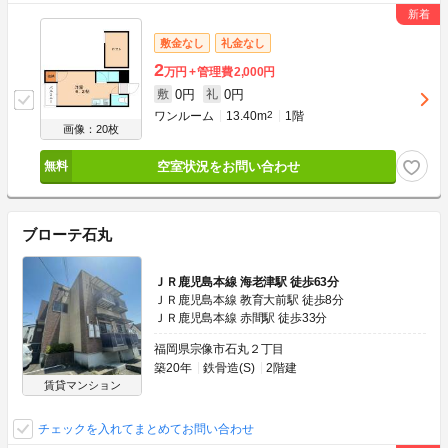
敷金なし
礼金なし
2
万円
管理費
2,000円
0円
0円
敷
礼
ワンルーム
13.40m
2
1階
画像：20枚
空室状況をお問い合わせ
ブローテ石丸
ＪＲ鹿児島本線 海老津駅 徒歩63分
ＪＲ鹿児島本線 教育大前駅 徒歩8分
ＪＲ鹿児島本線 赤間駅 徒歩33分
福岡県宗像市石丸２丁目
築20年
鉄骨造(S)
2階建
賃貸マンション
チェックを入れてまとめてお問い合わせ