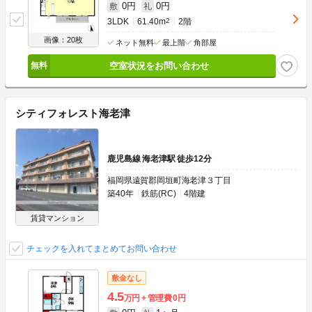
0円
0円
敷
礼
3LDK
61.40m
2
2階
画像：20枚
ネット無料
最上階
角部屋
空室状況をお問い合わせ
シティフォレスト海老津
鹿児島線 海老津駅 徒歩12分
福岡県遠賀郡岡垣町海老津３丁目
築40年
鉄筋(RC)
4階建
賃貸マンション
チェックを入れてまとめてお問い合わせ
敷金なし
4.5
万円
管理費
0円