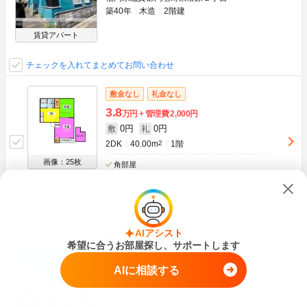
築40年
木造
2階建
賃貸アパート
チェックを入れてまとめてお問い合わせ
敷金なし
礼金なし
3.8
万円
管理費
2,000円
0円
0円
敷
礼
2DK
40.00m
2
1階
画像：25枚
角部屋
空室状況をお問い合わせ
AIアシスト
セジュール東山田２Ｂ
希望に合うお部屋探し、サポートします
ＪＲ鹿児島本線 海老津駅 徒歩20分
AIに相談する
ＪＲ鹿児島本線 遠賀川駅 徒歩58分
ＪＲ鹿児島本線 水巻駅 徒歩85分
福岡県遠賀郡岡垣町東山田１丁目