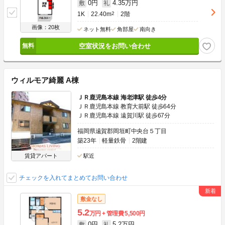
0円
4.35万円
敷
礼
1K
22.40m
2
2階
画像：20枚
ネット無料
角部屋
南向き
空室状況をお問い合わせ
ウィルモア綺麗 A棟
ＪＲ鹿児島本線 海老津駅 徒歩4分
ＪＲ鹿児島本線 教育大前駅 徒歩64分
ＪＲ鹿児島本線 遠賀川駅 徒歩67分
福岡県遠賀郡岡垣町中央台５丁目
築23年
軽量鉄骨
2階建
賃貸アパート
駅近
チェックを入れてまとめてお問い合わせ
敷金なし
5.2
万円
管理費
5,500円
0円
5.2万円
敷
礼