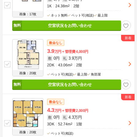
1K
24.38m
2
2階
画像：17枚
ネット無料
ペット可(相談)
最上階
空室状況をお問い合わせ
敷金なし
3.9
万円
管理費
4,000円
0円
3.9万円
敷
礼
2DK
43.06m
2
2階
画像：20枚
ペット可(相談)
最上階
角部屋
空室状況をお問い合わせ
敷金なし
4.3
万円
管理費
2,000円
0円
4.3万円
敷
礼
3DK
52.74m
2
1階
画像：20枚
ペット可(相談)