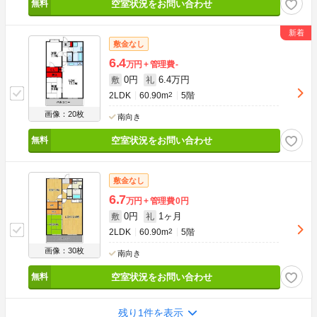
空室状況をお問い合わせ
敷金なし
6.4
万円
管理費
-
0円
6.4万円
敷
礼
2LDK
60.90m
2
5階
画像：20枚
南向き
空室状況をお問い合わせ
敷金なし
6.7
万円
管理費
0円
0円
1ヶ月
敷
礼
2LDK
60.90m
2
5階
画像：30枚
南向き
空室状況をお問い合わせ
残り1件を表示