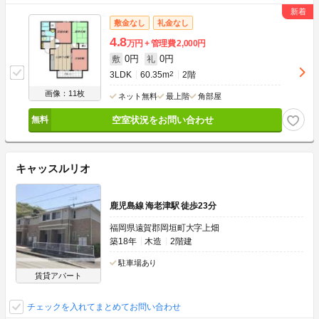
敷金なし
礼金なし
4.8
万円
管理費
2,000円
0円
0円
敷
礼
3LDK
60.35m
2
2階
画像：11枚
ネット無料
最上階
角部屋
空室状況をお問い合わせ
キャッスルリオ
鹿児島線 海老津駅 徒歩23分
福岡県遠賀郡岡垣町大字上畑
築18年
木造
2階建
駐車場あり
賃貸アパート
チェックを入れてまとめてお問い合わせ