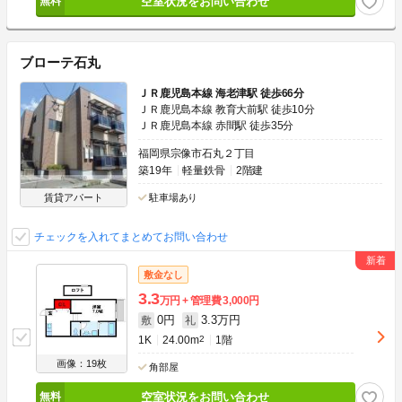
空室状況をお問い合わせ
ブローテ石丸
ＪＲ鹿児島本線 海老津駅 徒歩66分
ＪＲ鹿児島本線 教育大前駅 徒歩10分
ＪＲ鹿児島本線 赤間駅 徒歩35分
福岡県宗像市石丸２丁目
築19年
軽量鉄骨
2階建
賃貸アパート
駐車場あり
チェックを入れてまとめてお問い合わせ
敷金なし
3.3
万円
管理費
3,000円
0円
3.3万円
敷
礼
1K
24.00m
2
1階
画像：19枚
角部屋
空室状況をお問い合わせ