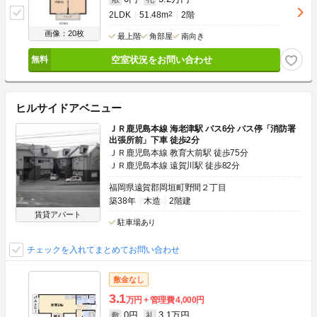
2LDK
51.48m
2
2階
画像：20枚
最上階
角部屋
南向き
空室状況をお問い合わせ
ヒルサイドアベニュー
ＪＲ鹿児島本線 海老津駅 バス6分 バス停「消防署
出張所前」下車 徒歩2分
ＪＲ鹿児島本線 教育大前駅 徒歩75分
ＪＲ鹿児島本線 遠賀川駅 徒歩82分
福岡県遠賀郡岡垣町野間２丁目
築38年
木造
2階建
賃貸アパート
駐車場あり
チェックを入れてまとめてお問い合わせ
敷金なし
3.1
万円
管理費
4,000円
0円
3.1万円
敷
礼