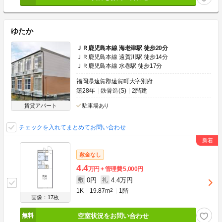
ゆたか
ＪＲ鹿児島本線 海老津駅 徒歩20分
ＪＲ鹿児島本線 遠賀川駅 徒歩14分
ＪＲ鹿児島本線 水巻駅 徒歩17分
福岡県遠賀郡遠賀町大字別府
築28年
鉄骨造(S)
2階建
賃貸アパート
駐車場あり
チェックを入れてまとめてお問い合わせ
敷金なし
4.4
万円
管理費
5,000円
0円
4.4万円
敷
礼
1K
19.87m
2
1階
画像：17枚
空室状況をお問い合わせ