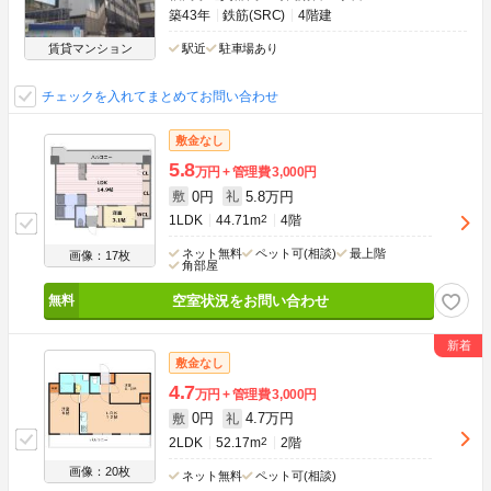
築43年
鉄筋(SRC)
4階建
賃貸マンション
駅近
駐車場あり
チェックを入れてまとめてお問い合わせ
敷金なし
5.8
万円
管理費
3,000円
0円
5.8万円
敷
礼
1LDK
44.71m
2
4階
ネット無料
ペット可(相談)
最上階
画像：17枚
角部屋
空室状況をお問い合わせ
敷金なし
4.7
万円
管理費
3,000円
0円
4.7万円
敷
礼
2LDK
52.17m
2
2階
画像：20枚
ネット無料
ペット可(相談)