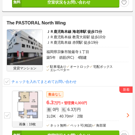
空室状況をお問い合わせ
The PASTORAL North Wing
ＪＲ鹿児島本線 海老津駅 徒歩73分
ＪＲ鹿児島本線 教育大前駅 徒歩10分
ＪＲ鹿児島本線 赤間駅 徒歩19分
福岡県宗像市陵厳寺１丁目
築5年
鉄筋(RC)
4階建
駐車場あり
オートロック
宅配ボックス
賃貸マンション
エレベーター
チェックを入れてまとめてお問い合わせ
敷金なし
6.3
万円
管理費
4,000円
0円
6.3万円
敷
礼
1LDK
40.70m
2
2階
画像：19枚
ネット無料
ペット可(相談)
角部屋