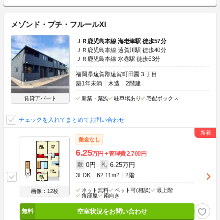
メゾンド・プチ・フルールXI
ＪＲ鹿児島本線 海老津駅 徒歩57分
ＪＲ鹿児島本線 遠賀川駅 徒歩40分
ＪＲ鹿児島本線 水巻駅 徒歩63分
福岡県遠賀郡遠賀町田園３丁目
築1年未満
木造
2階建
賃貸アパート
新築・築浅
駐車場あり
宅配ボックス
チェックを入れてまとめてお問い合わせ
敷金なし
6.25
万円
管理費
2,700円
0円
6.25万円
敷
礼
3LDK
62.11m
2
2階
ネット無料
ペット可(相談)
最上階
画像：12枚
角部屋
南向き
空室状況をお問い合わせ