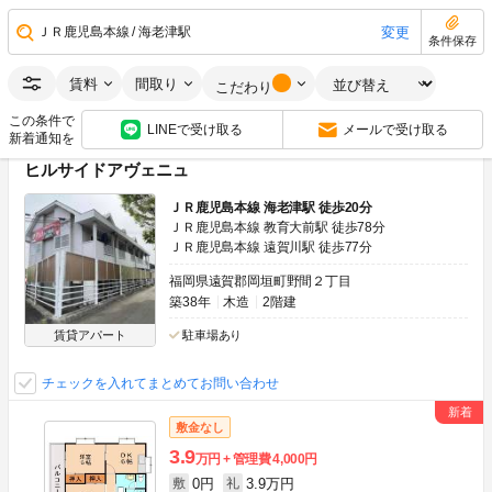
0円
1ヶ月
敷
礼
2LDK
57.54m
2
2階
変更
ＪＲ鹿児島本線
海老津駅
条件保存
画像：22枚
ネット無料
最上階
南向き
賃料
間取り
こだわり
空室状況をお問い合わせ
この条件で
LINEで受け取る
メールで受け取る
新着通知を
ヒルサイドアヴェニュ
ＪＲ鹿児島本線 海老津駅 徒歩20分
ＪＲ鹿児島本線 教育大前駅 徒歩78分
ＪＲ鹿児島本線 遠賀川駅 徒歩77分
福岡県遠賀郡岡垣町野間２丁目
築38年
木造
2階建
賃貸アパート
駐車場あり
チェックを入れてまとめてお問い合わせ
敷金なし
3.9
万円
管理費
4,000円
0円
3.9万円
敷
礼