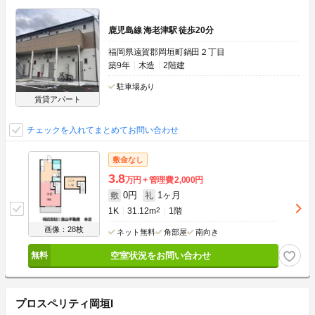
鹿児島線 海老津駅 徒歩20分
福岡県遠賀郡岡垣町鍋田２丁目
築9年
木造
2階建
駐車場あり
賃貸アパート
チェックを入れてまとめてお問い合わせ
敷金なし
3.8
万円
管理費
2,000円
0円
1ヶ月
敷
礼
1K
31.12m
2
1階
画像：28枚
ネット無料
角部屋
南向き
空室状況をお問い合わせ
プロスペリティ岡垣I