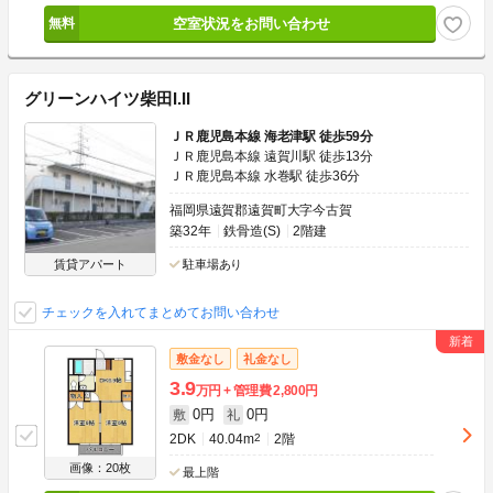
空室状況をお問い合わせ
グリーンハイツ柴田I.II
ＪＲ鹿児島本線 海老津駅 徒歩59分
ＪＲ鹿児島本線 遠賀川駅 徒歩13分
ＪＲ鹿児島本線 水巻駅 徒歩36分
福岡県遠賀郡遠賀町大字今古賀
築32年
鉄骨造(S)
2階建
賃貸アパート
駐車場あり
チェックを入れてまとめてお問い合わせ
敷金なし
礼金なし
3.9
万円
管理費
2,800円
0円
0円
敷
礼
2DK
40.04m
2
2階
画像：20枚
最上階