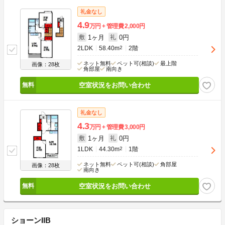
礼金なし
4.9
万円
管理費
2,000円
1ヶ月
0円
敷
礼
2LDK
58.40m
2
2階
ネット無料
ペット可(相談)
最上階
画像：28枚
角部屋
南向き
空室状況をお問い合わせ
礼金なし
4.3
万円
管理費
3,000円
1ヶ月
0円
敷
礼
1LDK
44.30m
2
1階
ネット無料
ペット可(相談)
角部屋
画像：28枚
南向き
空室状況をお問い合わせ
ショーンIIB