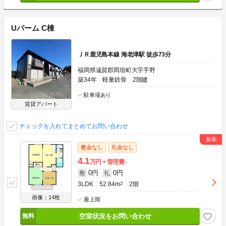
Uパーム C棟
ＪＲ鹿児島本線 海老津駅 徒歩73分
福岡県遠賀郡岡垣町大字手野
築34年
軽量鉄骨
2階建
駐車場あり
賃貸アパート
チェックを入れてまとめてお問い合わせ
敷金なし
礼金なし
4.1
万円
管理費
-
0円
0円
敷
礼
3LDK
52.84m
2
2階
画像：14枚
最上階
空室状況をお問い合わせ