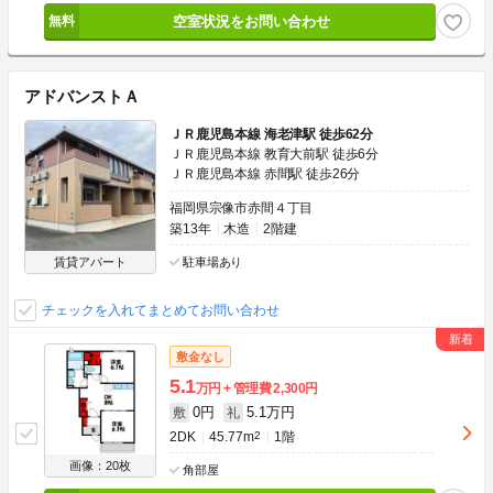
空室状況をお問い合わせ
アドバンストＡ
ＪＲ鹿児島本線 海老津駅 徒歩62分
ＪＲ鹿児島本線 教育大前駅 徒歩6分
ＪＲ鹿児島本線 赤間駅 徒歩26分
福岡県宗像市赤間４丁目
築13年
木造
2階建
賃貸アパート
駐車場あり
チェックを入れてまとめてお問い合わせ
敷金なし
5.1
万円
管理費
2,300円
0円
5.1万円
敷
礼
2DK
45.77m
2
1階
画像：20枚
角部屋