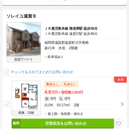
ソレイユ遠賀Ｂ
ＪＲ鹿児島本線 海老津駅 徒歩58分
ＪＲ鹿児島本線 遠賀川駅 徒歩46分
福岡県遠賀郡遠賀町大字尾崎
築21年
木造
2階建
駐車場あり
賃貸アパート
チェックを入れてまとめてお問い合わせ
敷金なし
礼金なし
4.6
万円
管理費
2,000円
0円
0円
敷
礼
2LDK
50.27m
2
2階
画像：20枚
最上階
角部屋
南向き
空室状況をお問い合わせ