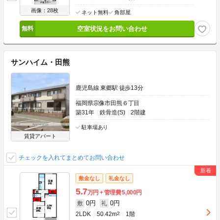
画像：28枚
ネット無料
角部屋
空室状況をお問い合わせ
サンハイム・田熊
鹿児島線 東郷駅 徒歩13分
福岡県宗像市田熊６丁目
築31年
鉄骨造(S)
2階建
駐車場あり
賃貸アパート
チェックを入れてまとめてお問い合わせ
敷金なし
礼金なし
5.7
万円
管理費
5,000円
0円
0円
敷
礼
2LDK
50.42m
2
1階