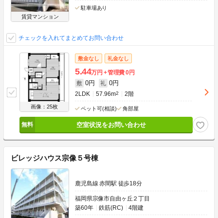
駐車場あり
賃貸マンション
チェックを入れてまとめてお問い合わせ
敷金なし
礼金なし
5.44
万円
管理費
0円
0円
0円
敷
礼
2LDK
57.96m
2
2階
画像：25枚
ペット可(相談)
角部屋
空室状況をお問い合わせ
ビレッジハウス宗像５号棟
鹿児島線 赤間駅 徒歩18分
福岡県宗像市自由ヶ丘２丁目
築60年
鉄筋(RC)
4階建