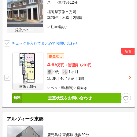
ス」下車 徒歩12分
福岡県宗像市光岡
築20年
木造
2階建
駐車場あり
賃貸アパート
チェックを入れてまとめてお問い合わせ
敷金なし
4.65
万円
管理費
3,200円
0円
1ヶ月
敷
礼
1LDK
46.49m
2
1階
画像：28枚
ペット可(相談)
南向き
空室状況をお問い合わせ
アルヴィータ東郷
鹿児島線 東郷駅 徒歩20分