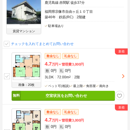
鹿児島線 赤間駅 徒歩37分
福岡県宗像市自由ヶ丘１０丁目
築46年
鉄筋(RC)
2階建
駐車場あり
賃貸マンション
チェックを入れてまとめてお問い合わせ
敷金なし
礼金なし
4.7
万円
管理費
3,000円
0円
0円
敷
礼
3LDK
72.00m
2
2階
画像：20枚
ペット可(相談)
最上階
角部屋
南向き
空室状況をお問い合わせ
敷金なし
礼金なし
4.7
万円
管理費
3,000円
0円
0円
敷
礼