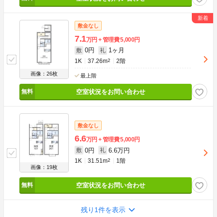
敷金なし
7.1
万円
管理費
5,000円
0円
1ヶ月
敷
礼
1K
37.26m
2
2階
画像：26枚
最上階
空室状況をお問い合わせ
敷金なし
6.6
万円
管理費
5,000円
0円
6.6万円
敷
礼
1K
31.51m
2
1階
画像：19枚
空室状況をお問い合わせ
残り1件を表示