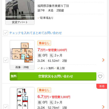
福岡県宗像市東郷５丁目
築7年
木造
2階建
駐車場あり
賃貸アパート
チェックを入れてまとめてお問い合わせ
敷金なし
7
万円
管理費
3,000円
0円
2ヶ月
敷
礼
2LDK
61.52m
2
2階
画像：28枚
ネット無料
最上階
空室状況をお問い合わせ
敷金なし
6.7
万円
管理費
3,000円
0円
2ヶ月
敷
礼
2LDK
52.76m
2
1階