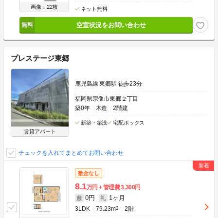
画像：22枚
ネット無料
空室状況をお問い合わせ
プレステージ東郷
鹿児島線 東郷駅 徒歩23分
福岡県宗像市東郷２丁目
築0年
木造
2階建
新築・築浅
宅配ボックス
賃貸アパート
チェックを入れてまとめてお問い合わせ
敷金なし
8.1
万円
管理費
3,300円
0円
1ヶ月
敷
礼
3LDK
79.23m
2
2階