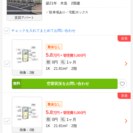
築21年
木造
2階建
駐車場あり
宅配ボックス
賃貸アパート
チェックを入れてまとめてお問い合わせ
敷金なし
5.8
万円
管理費
5,000円
0円
1ヶ月
敷
礼
1K
21.81m
2
2階
画像：2枚
空室状況をお問い合わせ
敷金なし
5.8
万円
管理費
5,000円
0円
1ヶ月
敷
礼
1K
21.81m
2
2階
画像：2枚