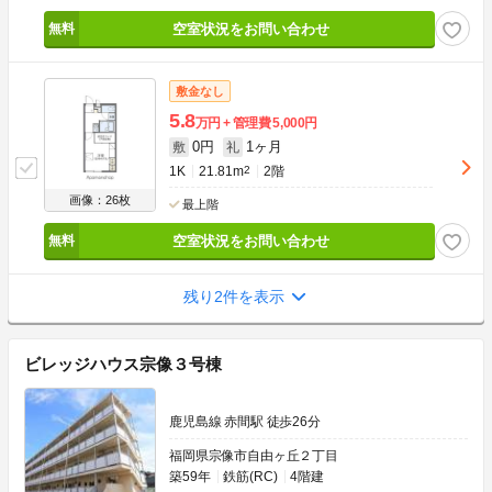
空室状況をお問い合わせ
敷金なし
5.8
万円
管理費
5,000円
0円
1ヶ月
敷
礼
1K
21.81m
2
2階
画像：26枚
最上階
空室状況をお問い合わせ
残り2件を表示
ビレッジハウス宗像３号棟
鹿児島線 赤間駅 徒歩26分
福岡県宗像市自由ヶ丘２丁目
築59年
鉄筋(RC)
4階建