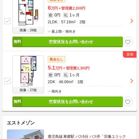
6
万円
管理費
2,300円
0円
1ヶ月
敷
礼
2LDK
57.19m
2
2階
画像：28枚
最上階
南向き
空室状況をお問い合わせ
敷金なし
5.1
万円
管理費
2,300円
0円
1ヶ月
敷
礼
2DK
46.06m
2
1階
画像：27枚
南向き
空室状況をお問い合わせ
エストメゾン
鹿児島線 東郷駅 バス6分 バス停「宗像ユリック