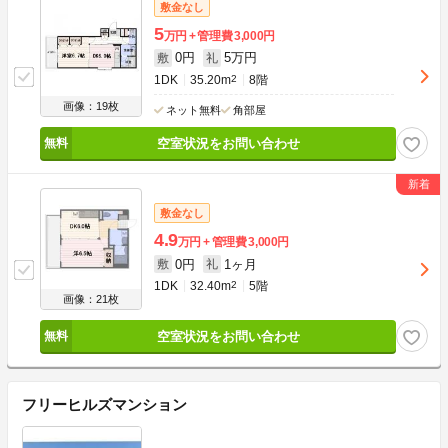
敷金なし
5
万円
管理費
3,000円
0円
5万円
敷
礼
1DK
35.20m
2
8階
画像：19枚
ネット無料
角部屋
空室状況をお問い合わせ
敷金なし
4.9
万円
管理費
3,000円
0円
1ヶ月
敷
礼
1DK
32.40m
2
5階
画像：21枚
空室状況をお問い合わせ
フリーヒルズマンション