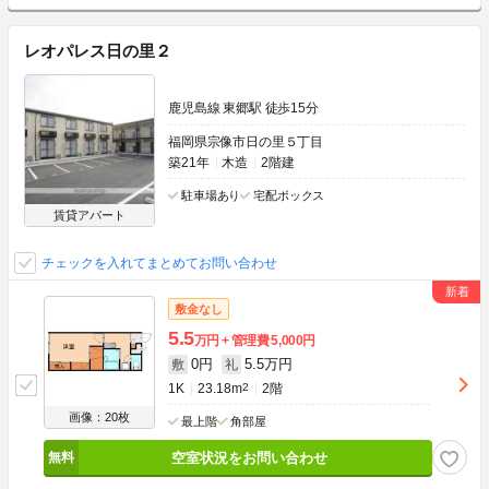
レオパレス日の里２
鹿児島線 東郷駅 徒歩15分
福岡県宗像市日の里５丁目
築21年
木造
2階建
駐車場あり
宅配ボックス
賃貸アパート
チェックを入れてまとめてお問い合わせ
敷金なし
5.5
万円
管理費
5,000円
0円
5.5万円
敷
礼
1K
23.18m
2
2階
画像：20枚
最上階
角部屋
空室状況をお問い合わせ