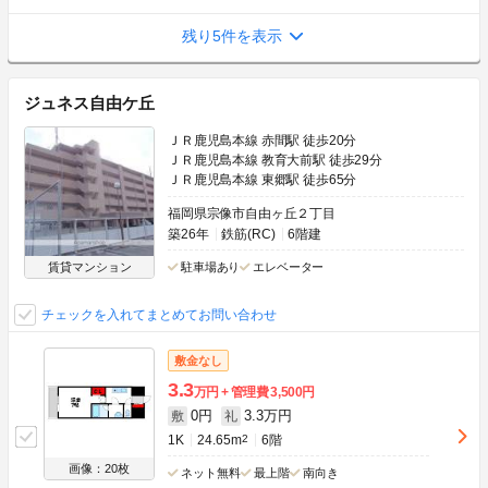
残り5件を表示
ジュネス自由ケ丘
ＪＲ鹿児島本線 赤間駅 徒歩20分
ＪＲ鹿児島本線 教育大前駅 徒歩29分
ＪＲ鹿児島本線 東郷駅 徒歩65分
福岡県宗像市自由ヶ丘２丁目
築26年
鉄筋(RC)
6階建
賃貸マンション
駐車場あり
エレベーター
チェックを入れてまとめてお問い合わせ
敷金なし
3.3
万円
管理費
3,500円
0円
3.3万円
敷
礼
1K
24.65m
2
6階
画像：20枚
ネット無料
最上階
南向き