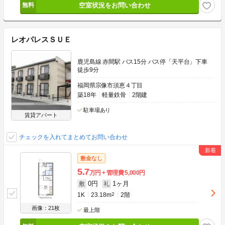
空室状況をお問い合わせ
レオパレスＳＵＥ
鹿児島線 赤間駅 バス15分 バス停「天平台」下車
徒歩9分
福岡県宗像市須恵４丁目
築18年
軽量鉄骨
2階建
駐車場あり
賃貸アパート
チェックを入れてまとめてお問い合わせ
敷金なし
5.7
万円
管理費
5,000円
0円
1ヶ月
敷
礼
1K
23.18m
2
2階
画像：21枚
最上階