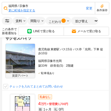
0円
1ヶ月
敷
礼
2LDK
60.24m
2
1階
福岡県
宗像市
変更
更に町域を指定する
条件保存
画像：22枚
ネット無料
賃料
間取り
空室状況をお問い合わせ
こだわり
この条件で
LINEで受け取る
メールで受け取る
新着通知を
サクセスハイツ
鹿児島線 東郷駅 バス15分 バス停「光岡」下車 徒
歩10分
福岡県宗像市光岡
築33年
鉄骨造(S)
2階建
駐車場あり
賃貸アパート
チェックを入れてまとめてお問い合わせ
礼金なし
4
万円
管理費
1,700円
1ヶ月
0円
敷
礼