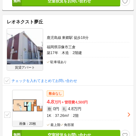
空室状況をお問い合わせ
レオネクスト夢丘
鹿児島線 東郷駅 徒歩18分
福岡県宗像市三倉
築17年
木造
2階建
駐車場あり
賃貸アパート
チェックを入れてまとめてお問い合わせ
敷金なし
4.8
万円
管理費
4,500円
0円
4.8万円
敷
礼
1K
37.26m
2
2階
画像：20枚
最上階
角部屋
空室状況をお問い合わせ