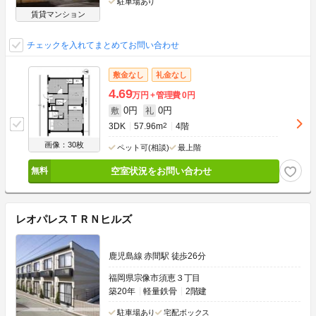
駐車場あり
賃貸マンション
チェックを入れてまとめてお問い合わせ
敷金なし
礼金なし
4.69
万円
管理費
0円
0円
0円
敷
礼
3DK
57.96m
2
4階
画像：30枚
ペット可(相談)
最上階
空室状況をお問い合わせ
レオパレスＴＲＮヒルズ
鹿児島線 赤間駅 徒歩26分
福岡県宗像市須恵３丁目
築20年
軽量鉄骨
2階建
駐車場あり
宅配ボックス