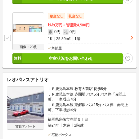
敷金なし
礼金なし
6.5
万円
管理費
4,500円
0円
0円
敷
礼
1K
25.89m
2
1階
画像：20枚
角部屋
空室状況をお問い合わせ
レオパレスアトリオ
ＪＲ鹿児島本線 教育大前駅 徒歩8分
ＪＲ鹿児島本線 赤間駅 バス5分 バス停「赤間上
町」下車 徒歩4分
ＪＲ鹿児島本線 東郷駅 バス15分 バス停「赤間上
町」下車 徒歩4分
福岡県宗像市赤間５丁目
築24年
木造
2階建
賃貸アパート
宅配ボックス