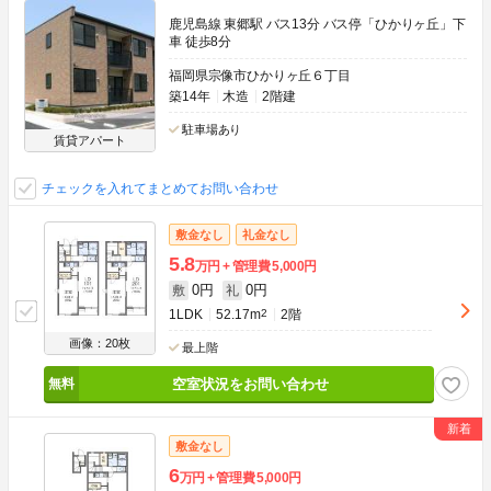
鹿児島線 東郷駅 バス13分 バス停「ひかりヶ丘」下
車 徒歩8分
福岡県宗像市ひかりヶ丘６丁目
築14年
木造
2階建
駐車場あり
賃貸アパート
チェックを入れてまとめてお問い合わせ
敷金なし
礼金なし
5.8
万円
管理費
5,000円
0円
0円
敷
礼
1LDK
52.17m
2
2階
画像：20枚
最上階
空室状況をお問い合わせ
敷金なし
6
万円
管理費
5,000円