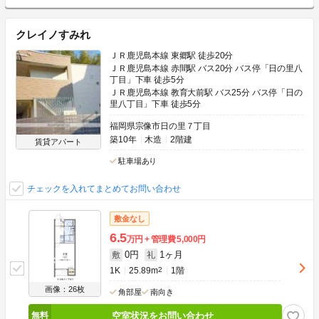
クレイノすみれ
ＪＲ鹿児島本線 東郷駅 徒歩20分
ＪＲ鹿児島本線 赤間駅 バス20分 バス停「日の里八
丁目」下車 徒歩5分
ＪＲ鹿児島本線 教育大前駅 バス25分 バス停「日の
里八丁目」下車 徒歩5分
福岡県宗像市日の里７丁目
築10年
木造
2階建
賃貸アパート
駐車場あり
チェックを入れてまとめてお問い合わせ
敷金なし
6.5
万円
管理費
5,000円
0円
1ヶ月
敷
礼
1K
25.89m
2
1階
画像：26枚
角部屋
南向き
空室状況をお問い合わせ