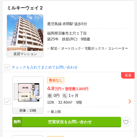
ミルキーウェイ２
鹿児島線 赤間駅 徒歩5分
福岡県宗像市土穴１丁目
築25年
鉄筋(RC)
9階建
駅近
オートロック
宅配ボックス
エレベーター
賃貸マンション
チェックを入れてまとめてお問い合わせ
敷金なし
4.9
万円
管理費
3,000円
0円
1ヶ月
敷
礼
1DK
32.40m
2
9階
画像：19枚
最上階
空室状況をお問い合わせ