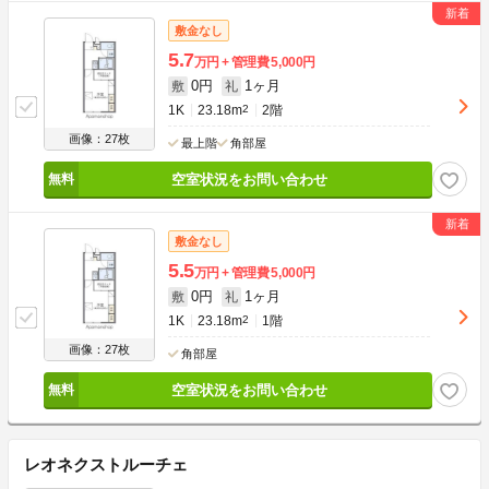
敷金なし
5.7
万円
管理費
5,000円
0円
1ヶ月
敷
礼
1K
23.18m
2
2階
画像：27枚
最上階
角部屋
空室状況をお問い合わせ
敷金なし
5.5
万円
管理費
5,000円
0円
1ヶ月
敷
礼
1K
23.18m
2
1階
画像：27枚
角部屋
空室状況をお問い合わせ
レオネクストルーチェ