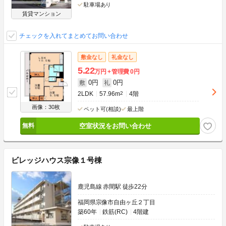
駐車場あり
賃貸マンション
チェックを入れてまとめてお問い合わせ
敷金なし
礼金なし
5.22
万円
管理費
0円
0円
0円
敷
礼
2LDK
57.96m
2
4階
画像：30枚
ペット可(相談)
最上階
空室状況をお問い合わせ
ビレッジハウス宗像１号棟
鹿児島線 赤間駅 徒歩22分
福岡県宗像市自由ヶ丘２丁目
築60年
鉄筋(RC)
4階建