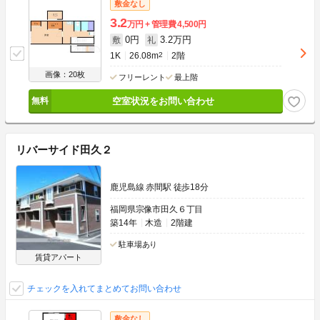
敷金なし
3.2
万円
管理費
4,500円
0円
3.2万円
敷
礼
1K
26.08m
2
2階
画像：20枚
フリーレント
最上階
空室状況をお問い合わせ
リバーサイド田久２
鹿児島線 赤間駅 徒歩18分
福岡県宗像市田久６丁目
築14年
木造
2階建
駐車場あり
賃貸アパート
チェックを入れてまとめてお問い合わせ
敷金なし