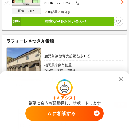
3LDK
72.00m
2
1階
画像：21枚
角部屋
南向き
空室状況をお問い合わせ
ラフォーレさつき九番館
鹿児島線 教育大前駅 徒歩16分
福岡県宗像市徳重
築5年
木造
2階建
駐車場あり
賃貸アパート
チェックを入れてまとめてお問い合わせ
AIアシスト
希望に合うお部屋探し、サポートします
敷金なし
AIに相談する
4.1
万円
管理費
3,000円
0円
1ヶ月
敷
礼