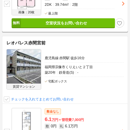
2DK
39.74m
2
2階
画像：20枚
最上階
空室状況をお問い合わせ
レオパレス赤間宮前
鹿児島線 赤間駅 徒歩16分
福岡県宗像市くりえいと２丁目
築20年
鉄骨造(S)
-
宅配ボックス
賃貸マンション
チェックを入れてまとめてお問い合わせ
敷金なし
6.1
万円
管理費
7,000円
0円
6.1万円
敷
礼