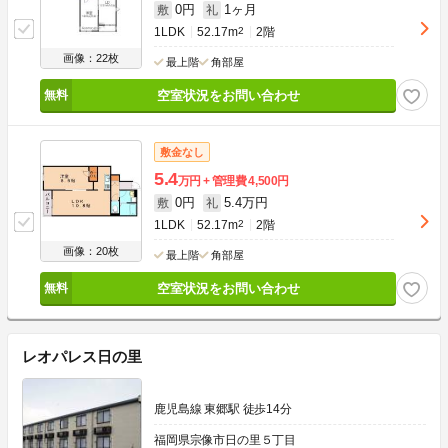
0円
1ヶ月
敷
礼
1LDK
52.17m
2
2階
画像：22枚
最上階
角部屋
空室状況をお問い合わせ
敷金なし
5.4
万円
管理費
4,500円
0円
5.4万円
敷
礼
1LDK
52.17m
2
2階
画像：20枚
最上階
角部屋
空室状況をお問い合わせ
レオパレス日の里
鹿児島線 東郷駅 徒歩14分
福岡県宗像市日の里５丁目