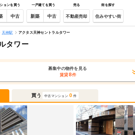
ションを買う
一戸建てを買う
売る
街を探す
築
中古
新築
中古
不動産売却
住みやすい街
天神駅
アクタス天神セントラルタワー
ルタワー
募集中の物件を見る
8
賃貸
件
買う
0
中古マンション
件