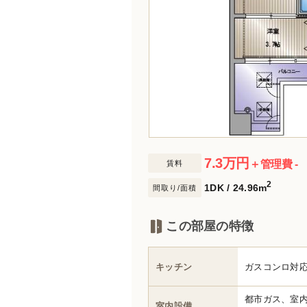
7.3
万円
＋管理費 -
賃料
2
1DK / 24.96m
間取り/面積
この部屋の特徴
キッチン
ガスコンロ対
都市ガス、室
室内設備