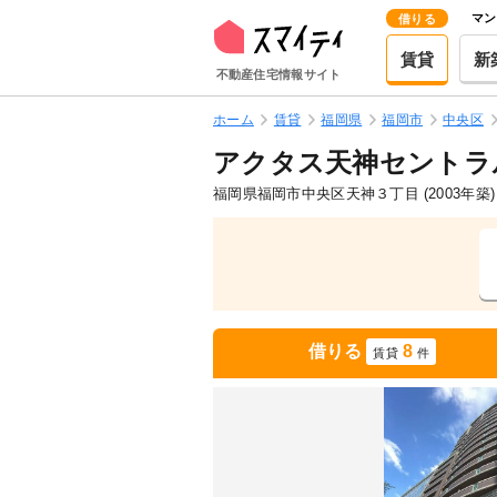
マン
借りる
賃貸
新
不動産住宅情報サイト
ホーム
賃貸
福岡県
福岡市
中央区
アクタス天神セントラ
福岡県福岡市中央区天神３丁目
(2003年築)
借りる
8
賃貸
件