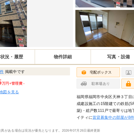
集状況・履歴
物件詳細
写真・設備
8件
掲載中です
宅配ボックス
5
万円
+管理費 -
駐車場あり
地図を見る
福岡県福岡市中央区天神３丁目
成建設施工の15階建ての鉄筋(SR
築)・総戸数111戸で最寄りは地
イティに
賃貸募集中の部屋が8件(1
差異がある場合は現況が優先となります。
2026年07月26日最終更新