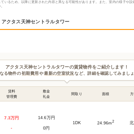
しているため、以降に更新された内容と異なる可能性があります。また、室内の様子や設
い。
アクタス天神セントラルタワー
アクタス天神セントラルタワーの賃貸物件をご紹介します！
なる物件の
初期費用
や
最新の空室状況
など、詳細を確認してみまし
賃料
敷金
間取り
面積
方
管理費
礼金
14.6万円
7.3万円
2
1DK
北
24.96m
-
0円