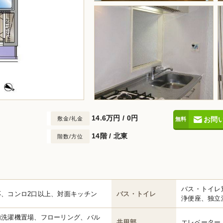
14.6万円
/
0円
敷金/礼金
お問
14階 / 北東
階数/方位
バス・トイレ
応、コンロ2口以上、対面キッチン
バス・トイレ
浄便座、独立
内洗濯機置場、フローリング、バル
共用部
エレベーター