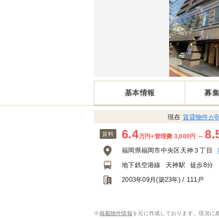
基本情報
募
現在
賃貸物件が
6.4
8.
賃料
万円
+管理費 3,000円
～
福岡県福岡市中央区天神３丁目
地下鉄空港線
天神駅
徒歩8分
2003年09月(築23年) / 111戸
※
掲載物件情報
を元に作成しております。現況に