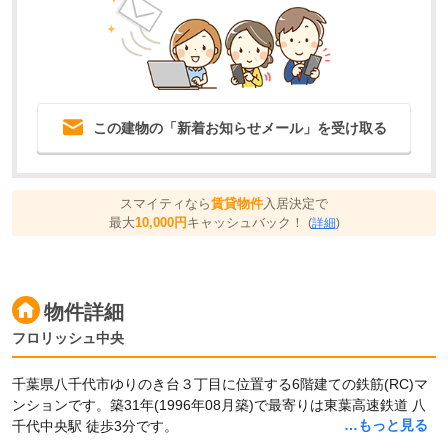
この建物の「新着お知らせメール」を受け取る
スマイティなら
賃貸物件
入居決定で
最大
10,000円
キャッシュバック！
(
詳細
)
物件詳細
フロリッシュ中央
千葉県八千代市ゆりのき台３丁目に位置する6階建ての鉄筋(RC)マ
ンションです。築31年(1996年08月築)で最寄りは東葉高速鉄道 八
…もっと見る
千代中央駅 徒歩3分です。