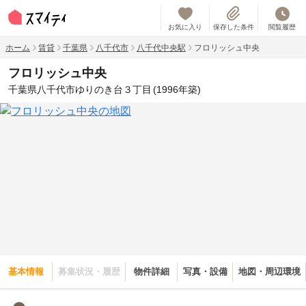
お気に入り
保存した条件
閲覧履歴
ホーム
賃貸
千葉県
八千代市
八千代中央駅
フロリッシュ中央
フロリッシュ中央
千葉県八千代市ゆりのき台３丁目
(1996年築)
基本情報
募集状況・履歴
物件詳細
写真・設備
地図・周辺環境