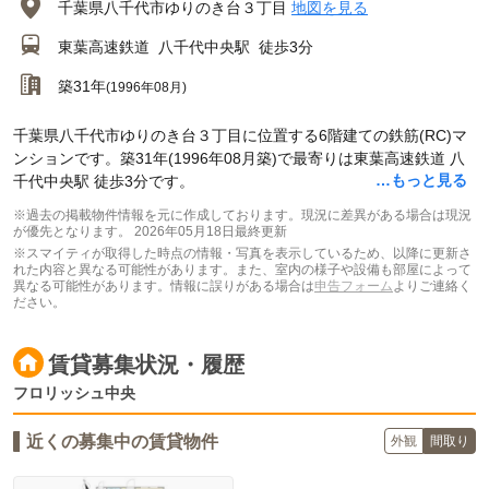
千葉県八千代市ゆりのき台３丁目
地図を見る
東葉高速鉄道
八千代中央駅
徒歩3分
築31年
(1996年08月)
千葉県八千代市ゆりのき台３丁目に位置する6階建ての鉄筋(RC)マ
ンションです。築31年(1996年08月築)で最寄りは東葉高速鉄道 八
…もっと見る
千代中央駅 徒歩3分です。
※過去の掲載物件情報を元に作成しております。現況に差異がある場合は現況
が優先となります。
2026年05月18日最終更新
※スマイティが取得した時点の情報・写真を表示しているため、以降に更新さ
れた内容と異なる可能性があります。また、室内の様子や設備も部屋によって
異なる可能性があります。情報に誤りがある場合は
申告フォーム
よりご連絡く
ださい。
賃貸募集状況・履歴
フロリッシュ中央
近くの募集中の賃貸物件
外観
間取り