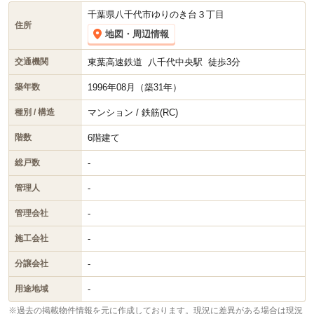
千葉県八千代市ゆりのき台３丁目
住所
地図・周辺情報
東葉高速鉄道
八千代中央駅
徒歩3分
交通機関
1996年08月（築31年）
築年数
マンション / 鉄筋(RC)
種別 / 構造
6階建て
階数
-
総戸数
-
管理人
-
管理会社
-
施工会社
-
分譲会社
-
用途地域
※過去の掲載物件情報を元に作成しております。現況に差異がある場合は現況