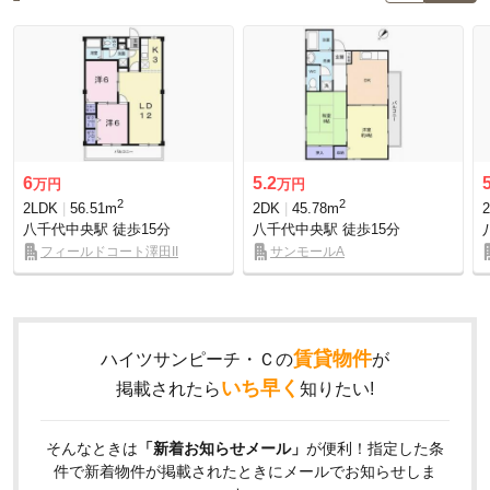
6
5.2
万円
万円
2
2
2LDK
56.51m
2DK
45.78m
八千代中央駅
徒歩15分
八千代中央駅
徒歩15分
フィールドコート澤田II
サンモールA
賃貸物件
ハイツサンピーチ・Ｃの
が
いち早く
掲載されたら
知りたい!
そんなときは
「新着お知らせメール」
が便利！指定した条
件で新着物件が掲載されたときにメールでお知らせしま