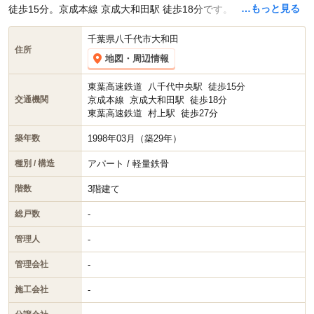
…もっと見る
徒歩15分。京成本線 京成大和田駅 徒歩18分です。
千葉県八千代市大和田
住所
地図・周辺情報
東葉高速鉄道
八千代中央駅
徒歩15分
京成本線
京成大和田駅
徒歩18分
交通機関
東葉高速鉄道
村上駅
徒歩27分
1998年03月（築29年）
築年数
アパート / 軽量鉄骨
種別 / 構造
3階建て
階数
-
総戸数
-
管理人
-
管理会社
-
施工会社