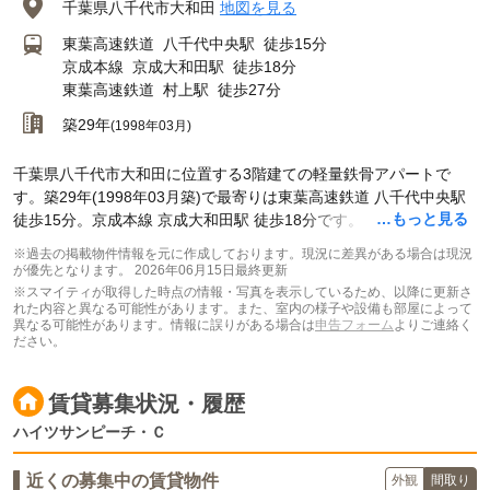
千葉県八千代市大和田
地図を見る
東葉高速鉄道
八千代中央駅
徒歩15分
京成本線
京成大和田駅
徒歩18分
東葉高速鉄道
村上駅
徒歩27分
築29年
(1998年03月)
千葉県八千代市大和田に位置する3階建ての軽量鉄骨アパートで
す。築29年(1998年03月築)で最寄りは東葉高速鉄道 八千代中央駅
…もっと見る
徒歩15分。京成本線 京成大和田駅 徒歩18分です。
※過去の掲載物件情報を元に作成しております。現況に差異がある場合は現況
が優先となります。
2026年06月15日最終更新
※スマイティが取得した時点の情報・写真を表示しているため、以降に更新さ
れた内容と異なる可能性があります。また、室内の様子や設備も部屋によって
異なる可能性があります。情報に誤りがある場合は
申告フォーム
よりご連絡く
ださい。
賃貸募集状況・履歴
ハイツサンピーチ・Ｃ
近くの募集中の賃貸物件
外観
間取り