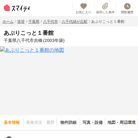
お気に入り
保存した条件
閲覧履歴
ホーム
賃貸
千葉県
八千代市
八千代緑が丘駅
あぷりこっと１番館
あぷりこっと１番館
千葉県八千代市吉橋
(2003年築)
基本情報
募集状況・履歴
物件詳細
写真・設備
地図・周辺環境