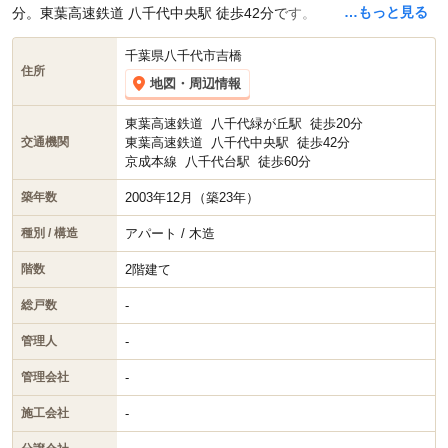
…もっと見る
分。東葉高速鉄道 八千代中央駅 徒歩42分です。
千葉県八千代市吉橋
住所
地図・周辺情報
東葉高速鉄道
八千代緑が丘駅
徒歩20分
東葉高速鉄道
八千代中央駅
徒歩42分
交通機関
京成本線
八千代台駅
徒歩60分
2003年12月（築23年）
築年数
アパート / 木造
種別 / 構造
2階建て
階数
-
総戸数
-
管理人
-
管理会社
-
施工会社