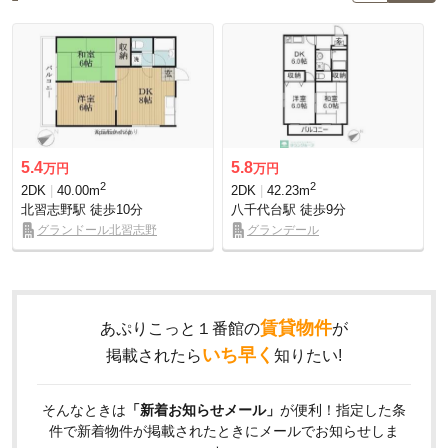
5.4
5.8
万円
万円
2
2
2DK
40.00m
2DK
42.23m
北習志野駅
徒歩10分
八千代台駅
徒歩9分
グランドール北習志野
グランデール
賃貸物件
あぷりこっと１番館の
が
いち早く
掲載されたら
知りたい!
そんなときは
「新着お知らせメール」
が便利！指定した条
件で新着物件が掲載されたときにメールでお知らせしま