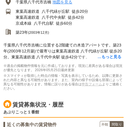
千葉県八千代市吉橋
地図を見る
東葉高速鉄道
八千代緑が丘駅
徒歩20分
東葉高速鉄道
八千代中央駅
徒歩42分
京成本線
八千代台駅
徒歩60分
築23年
(2003年12月)
千葉県八千代市吉橋に位置する2階建ての木造アパートです。築23
年(2003年12月築)で最寄りは東葉高速鉄道 八千代緑が丘駅 徒歩20
…もっと見る
分。東葉高速鉄道 八千代中央駅 徒歩42分です。
※過去の掲載物件情報を元に作成しております。現況に差異がある場合は現況
が優先となります。
2026年05月25日最終更新
※スマイティが取得した時点の情報・写真を表示しているため、以降に更新さ
れた内容と異なる可能性があります。また、室内の様子や設備も部屋によって
異なる可能性があります。情報に誤りがある場合は
申告フォーム
よりご連絡く
ださい。
賃貸募集状況・履歴
あぷりこっと１番館
近くの募集中の賃貸物件
外観
間取り