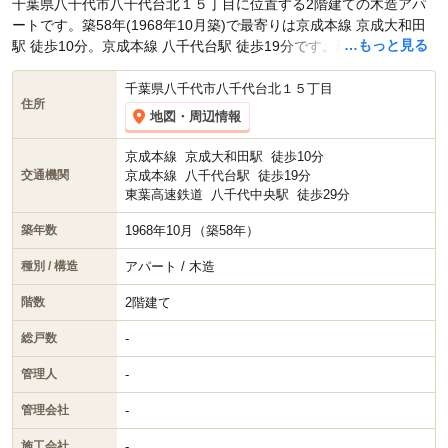
千葉県八千代市八千代台北１５丁目に位置する2階建ての木造アパ
ートです。築58年(1968年10月築)で最寄りは京成本線 京成大和田
…もっと見る
駅 徒歩10分。京成本線 八千代台駅 徒歩19分です。現在スマイティ
に
賃貸募集中の部屋が2件(1R~2K)
掲載されています。
千葉県八千代市八千代台北１５丁目
住所
地図・周辺情報
京成本線
京成大和田駅
徒歩10分
京成本線
八千代台駅
徒歩19分
交通機関
東葉高速鉄道
八千代中央駅
徒歩29分
1968年10月（築58年）
築年数
アパート / 木造
種別 / 構造
2階建て
階数
-
総戸数
-
管理人
-
管理会社
-
施工会社