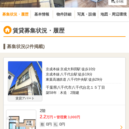
全6枚
募集状況・履歴
基本情報
物件詳細
写真・設備
地図・周辺環境
賃貸募集状況・履歴
募集状況(2件掲載)
京成本線 京成大和田駅 徒歩10分
京成本線 八千代台駅 徒歩19分
東葉高速鉄道 八千代中央駅 徒歩29分
千葉県八千代市八千代台北１５丁目
築58年
木造
2階建
賃貸アパート
2階
2.2
万円
管理費 3,000円
0円
0円
敷
礼