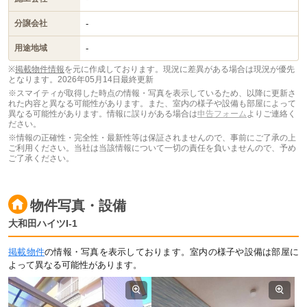
-
分譲会社
-
用途地域
※
掲載物件情報
を元に作成しております。現況に差異がある場合は現況が優先
となります。
2026年05月14日最終更新
※スマイティが取得した時点の情報・写真を表示しているため、以降に更新さ
れた内容と異なる可能性があります。また、室内の様子や設備も部屋によって
異なる可能性があります。情報に誤りがある場合は
申告フォーム
よりご連絡く
ださい。
※情報の正確性・完全性・最新性等は保証されませんので、事前にご了承の上
ご利用ください。当社は当該情報について一切の責任を負いませんので、予め
ご了承ください。
物件写真・設備
大和田ハイツI-1
掲載物件
の情報・写真を表示しております。室内の様子や設備は部屋に
よって異なる可能性があります。