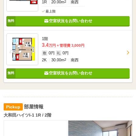
1R
20.00m
2
南西
最上階
空室状況をお問い合わせ
1階
3.4
万円
管理費 3,000円
0円
0円
敷
礼
2K
30.00m
2
南西
空室状況をお問い合わせ
部屋情報
大和田ハイツI-1 1R / 2階