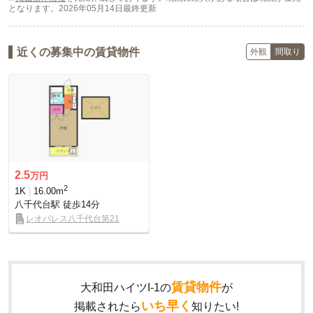
となります。
2026年05月14日最終更新
近くの募集中の賃貸物件
外観
間取り
2.5
万円
2
1K
16.00m
八千代台駅
徒歩14分
レオパレス八千代台第21
賃貸物件
大和田ハイツI-1の
が
いち早く
掲載されたら
知りたい!