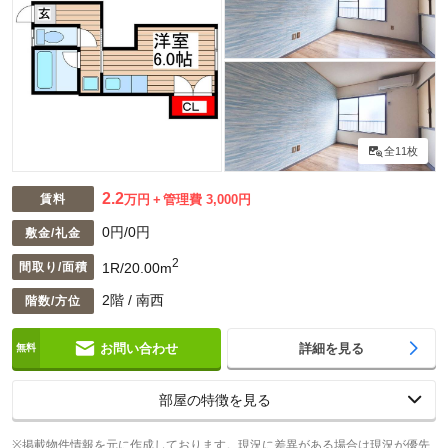
全11枚
2.2
賃料
万円
管理費 3,000円
0円/0円
敷金/礼金
2
1R/20.00m
間取り/面積
2階 / 南西
階数/方位
お問い合わせ
詳細を見る
部屋の特徴を見る
※
掲載物件情報
を元に作成しております。現況に差異がある場合は現況が優先