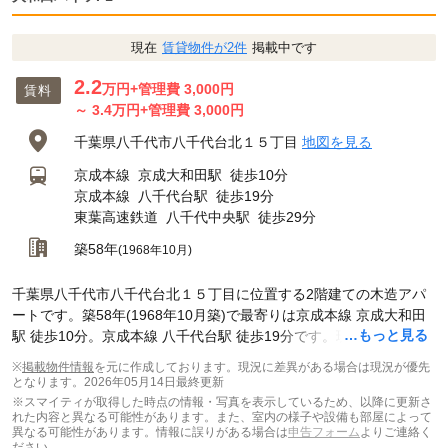
現在
賃貸物件が2件
掲載中です
2.2
万円
+管理費 3,000円
賃料
～
3.4
万円
+管理費 3,000円
千葉県八千代市八千代台北１５丁目
地図を見る
京成本線
京成大和田駅
徒歩10分
京成本線
八千代台駅
徒歩19分
東葉高速鉄道
八千代中央駅
徒歩29分
築58年
(1968年10月)
千葉県八千代市八千代台北１５丁目に位置する2階建ての木造アパ
ートです。築58年(1968年10月築)で最寄りは京成本線 京成大和田
…もっと見る
駅 徒歩10分。京成本線 八千代台駅 徒歩19分です。現在スマイティ
に
賃貸募集中の部屋が2件(1R~2K)
掲載されています。
※
掲載物件情報
を元に作成しております。現況に差異がある場合は現況が優先
となります。
2026年05月14日最終更新
※スマイティが取得した時点の情報・写真を表示しているため、以降に更新さ
れた内容と異なる可能性があります。また、室内の様子や設備も部屋によって
異なる可能性があります。情報に誤りがある場合は
申告フォーム
よりご連絡く
ださい。