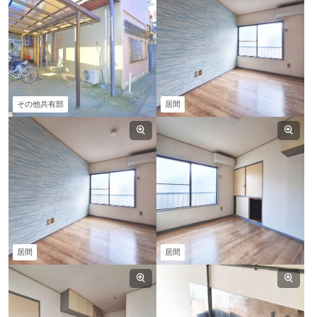
その他共有部
居間
居間
居間