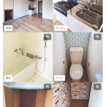
居間
キッチン
風呂
トイレ