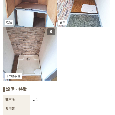
収納
玄関
その他設備
設備・特徴
なし
駐車場
-
共用部