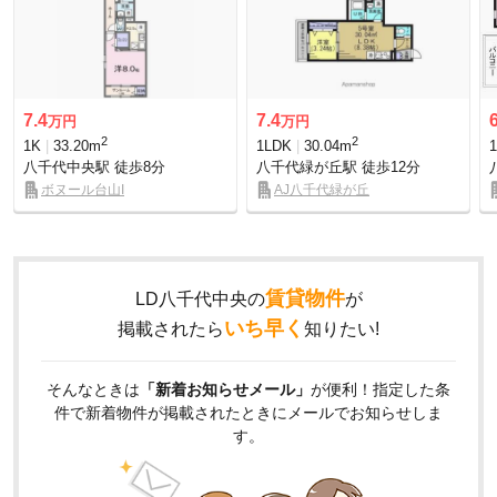
7.4
7.4
万円
万円
2
2
1K
33.20m
1LDK
30.04m
八千代中央駅
徒歩8分
八千代緑が丘駅
徒歩12分
ボヌール台山I
AJ八千代緑が丘
賃貸物件
LD八千代中央の
が
いち早く
掲載されたら
知りたい!
そんなときは
「新着お知らせメール」
が便利！指定した条
件で新着物件が掲載されたときにメールでお知らせしま
す。