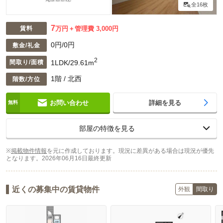
全16枚
7
賃料
万円
管理費 3,000円
0円/0円
敷金/礼金
2
1LDK/29.61m
間取り/面積
1階 / 北西
階数/方位
お問い合わせ
詳細を見る
部屋の特徴を見る
※
掲載物件情報
を元に作成しております。現況に差異がある場合は現況が優先
となります。
2026年06月16日最終更新
近くの募集中の賃貸物件
外観
間取り