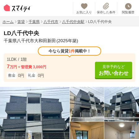
お気に入り
保存した条件
閲覧履歴
ホーム
賃貸
千葉県
八千代市
八千代中央駅
LD八千代中央
LD八千代中央
千葉県八千代市大和田新田
(2025年築)
今なら賃貸
1件
掲載中！
1LDK / 1階
7
見学予約など
万円
管理費 3,000円
お問い合わせ
0円
0円
敷金
礼金