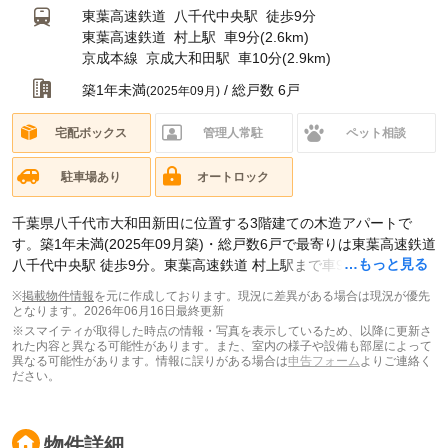
東葉高速鉄道
八千代中央駅
徒歩9分
東葉高速鉄道
村上駅
車9分(2.6km)
京成本線
京成大和田駅
車10分(2.9km)
築1年未満
/ 総戸数 6戸
(2025年09月)
宅配ボックス
管理人常駐
ペット相談
駐車場あり
オートロック
千葉県八千代市大和田新田に位置する3階建ての木造アパートで
す。築1年未満(2025年09月築)・総戸数6戸で最寄りは東葉高速鉄道
…もっと見る
八千代中央駅 徒歩9分。東葉高速鉄道 村上駅まで車9分(2.6km)で
す。現在スマイティに
賃貸募集中の部屋が1件(1LDK)
掲載されてい
※
掲載物件情報
を元に作成しております。現況に差異がある場合は現況が優先
ます。
となります。
2026年06月16日最終更新
※スマイティが取得した時点の情報・写真を表示しているため、以降に更新さ
れた内容と異なる可能性があります。また、室内の様子や設備も部屋によって
異なる可能性があります。情報に誤りがある場合は
申告フォーム
よりご連絡く
ださい。
物件詳細