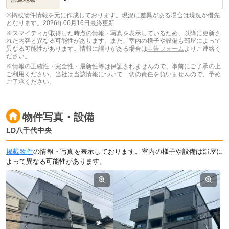
※
掲載物件情報
を元に作成しております。現況に差異がある場合は現況が優先
となります。
2026年06月16日最終更新
※スマイティが取得した時点の情報・写真を表示しているため、以降に更新さ
れた内容と異なる可能性があります。また、室内の様子や設備も部屋によって
異なる可能性があります。情報に誤りがある場合は
申告フォーム
よりご連絡く
ださい。
※情報の正確性・完全性・最新性等は保証されませんので、事前にご了承の上
ご利用ください。当社は当該情報について一切の責任を負いませんので、予め
ご了承ください。
物件写真・設備
LD八千代中央
掲載物件
の情報・写真を表示しております。室内の様子や設備は部屋に
よって異なる可能性があります。