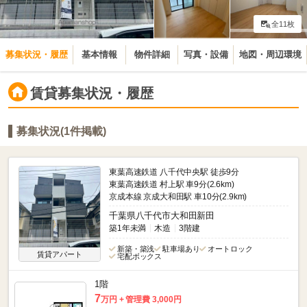
全11枚
募集状況・履歴
基本情報
物件詳細
写真・設備
地図・周辺環境
賃貸募集状況・履歴
募集状況(1件掲載)
東葉高速鉄道 八千代中央駅 徒歩9分
東葉高速鉄道 村上駅 車9分(2.6km)
京成本線 京成大和田駅 車10分(2.9km)
千葉県八千代市大和田新田
築1年未満
木造
3階建
新築・築浅
駐車場あり
オートロック
賃貸アパート
宅配ボックス
1階
7
万円
管理費 3,000円