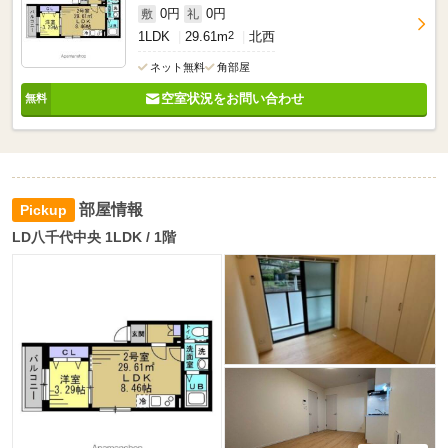
0円
0円
敷
礼
1LDK
29.61m
2
北西
ネット無料
角部屋
空室状況をお問い合わせ
部屋情報
LD八千代中央 1LDK / 1階