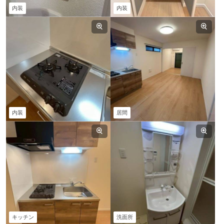
内装
内装
内装
居間
キッチン
洗面所