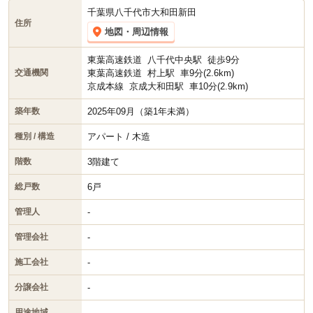
ます。
千葉県八千代市大和田新田
住所
地図・周辺情報
東葉高速鉄道
八千代中央駅
徒歩9分
東葉高速鉄道
村上駅
車9分(2.6km)
交通機関
京成本線
京成大和田駅
車10分(2.9km)
2025年09月（築1年未満）
築年数
アパート / 木造
種別 / 構造
3階建て
階数
6戸
総戸数
-
管理人
-
管理会社
-
施工会社
-
分譲会社
-
用途地域