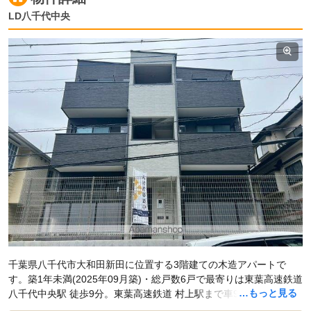
LD八千代中央
千葉県八千代市大和田新田に位置する3階建ての木造アパートで
す。築1年未満(2025年09月築)・総戸数6戸で最寄りは東葉高速鉄道
…もっと見る
八千代中央駅 徒歩9分。東葉高速鉄道 村上駅まで車9分(2.6km)で
す。現在スマイティに
賃貸募集中の部屋が1件(1LDK)
掲載されてい