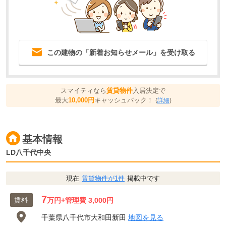
この建物の「新着お知らせメール」を受け取る
スマイティなら
賃貸物件
入居決定で
最大
10,000円
キャッシュバック！
(
詳細
)
基本情報
LD八千代中央
現在
賃貸物件が1件
掲載中です
7
賃料
万円
+管理費 3,000円
千葉県八千代市大和田新田
地図を見る