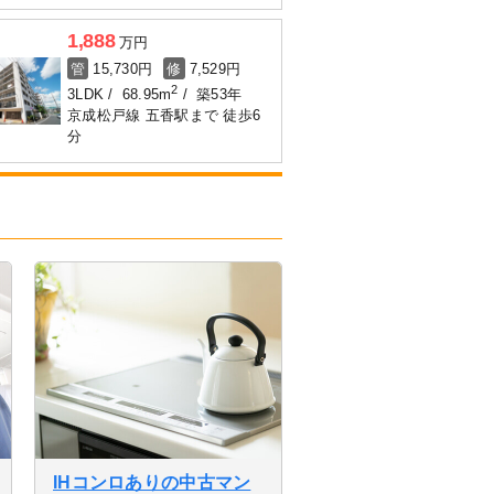
1,888
万円
管
15,730円
修
7,529円
2
3LDK
68.95m
築53年
京成松戸線 五香駅まで 徒歩6
分
IHコンロありの中古マン