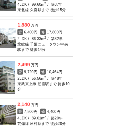
2
4LDK
99.60m
築37年
東北線 久喜駅まで 徒歩15分
1,880
万円
管
6,400円
修
17,800円
2
2LDK
86.33m
築32年
北総線 千葉ニュータウン中央
駅まで 徒歩14分
2,499
万円
管
9,720円
修
10,464円
2
2LDK
56.56m
築48年
東武東上線 朝霞駅まで 徒歩10
分
2,140
万円
管
7,800円
修
4,400円
2
4LDK
89.01m
築20年
芸備線 玖村駅まで 徒歩20分