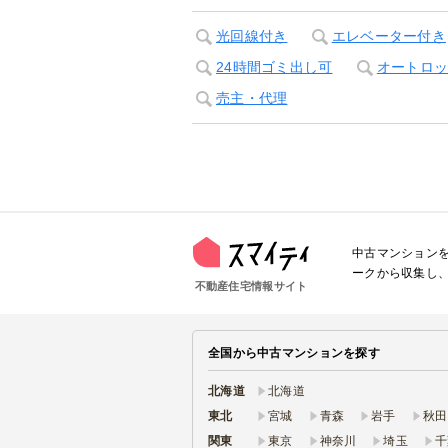
光回線付き
エレベーター付き
24時間ゴミ出し可
オートロ
売主・代理
中古マンション
ークから収集し
不動産住宅情報サイト
全国から中古マンションを探す
北海道
北海道
東北
宮城
青森
岩手
秋田
関東
東京
神奈川
埼玉
千