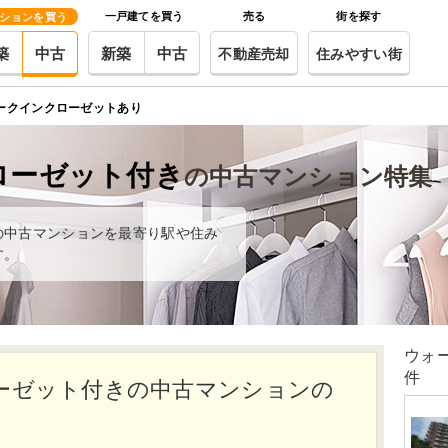
一戸建てを買う
売る
街を探す
ションを買う
築
中古
新築
中古
不動産売却
住みやすい街
ークインクローゼットあり
ローゼット付き
の中古マンション特集
の中古マンションを最寄り駅や住み
す。
ウォ
件
ーゼット付きの中古マンションの