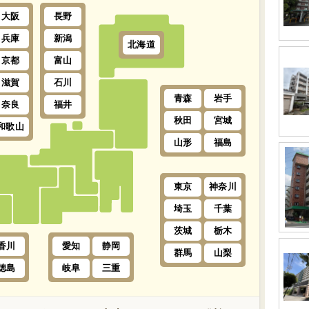
大阪
長野
兵庫
新潟
北海道
京都
富山
滋賀
石川
青森
岩手
奈良
福井
秋田
宮城
和歌山
山形
福島
東京
神奈川
埼玉
千葉
茨城
栃木
香川
愛知
静岡
群馬
山梨
徳島
岐阜
三重