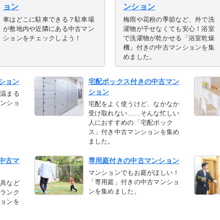
ョン
ンション
車はどこに駐車できる？駐車場
梅雨や花粉の季節など、外で洗
が敷地内や近隣にある中古マン
濯物が干せなくても安心！浴室
ションをチェックしよう！
で洗濯物が乾かせる「浴室乾燥
機」付きの中古マンションを集
めました。
ション
宅配ボックス付きの中古マン
ション
ら温まる
マンショ
宅配をよく使うけど、なかなか
受け取れない……そんな忙しい
人におすすめの「宅配ボック
ス」付き中古マンションを集め
ました。
中古マ
専用庭付きの中古マンション
マンションでもお庭がほしい！
「専用庭」付きの中古マンショ
家具など
ンを集めました。
トランク
ションを