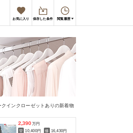
お気に入り
保存した条件
閲覧履歴
ークインクローゼットありの新着物
2,390
万円
管
10,400円
修
16,430円