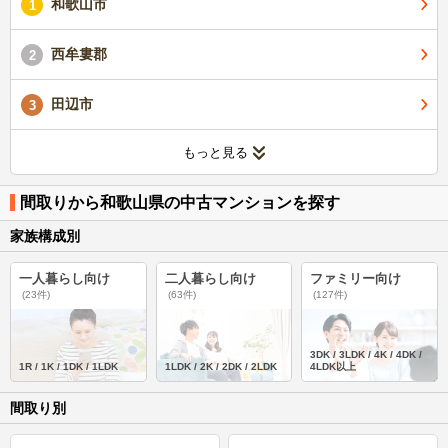
和歌山市
1
西牟婁郡
2
田辺市
3
もっと見る
間取りから和歌山県の中古マンションを探す
家族構成別
一人暮らし向け
二人暮らし向け
ファミリー向け
(23件)
(63件)
(127件)
3DK / 3LDK / 4K / 4DK /
1R / 1K / 1DK / 1LDK
1LDK / 2K / 2DK / 2LDK
4LDK以上
間取り別