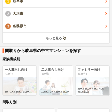
岐阜市
1
大垣市
2
各務原市
3
もっと見る
間取りから岐阜県の中古マンションを探す
家族構成別
一人暮らし向け
二人暮らし向け
ファミリー向け
(13件)
(29件)
(128件)
3DK / 3LDK / 4K / 4DK /
1R / 1K / 1DK / 1LDK
1LDK / 2K / 2DK / 2LDK
4LDK以上
間取り別