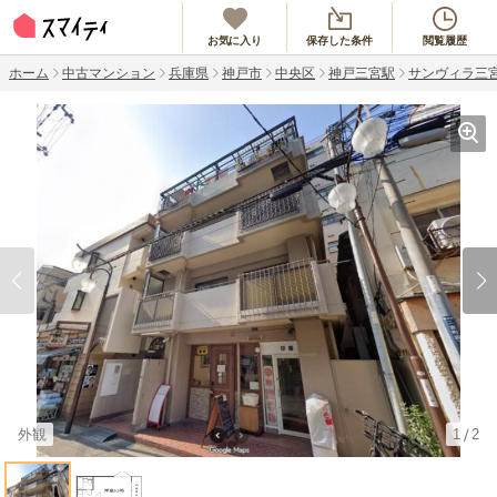
お気に入り
保存した条件
閲覧履歴
ホーム
中古マンション
兵庫県
神戸市
中央区
神戸三宮駅
サンヴィラ三
外観
1
2