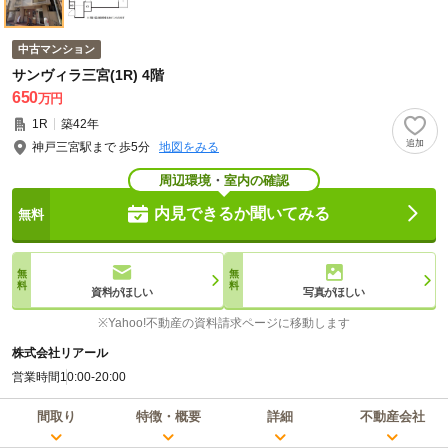
中古マンション
サンヴィラ三宮(1R) 4階
650
万円
1R
築42年
神戸三宮駅まで 歩5分
地図をみる
周辺環境
・
室内の確認
内見できるか聞いてみる
資料がほしい
写真がほしい
※Yahoo!不動産の資料請求ページに移動します
株式会社リアール
営業時間
10:00-20:00
間取り
特徴・概要
詳細
不動産会社