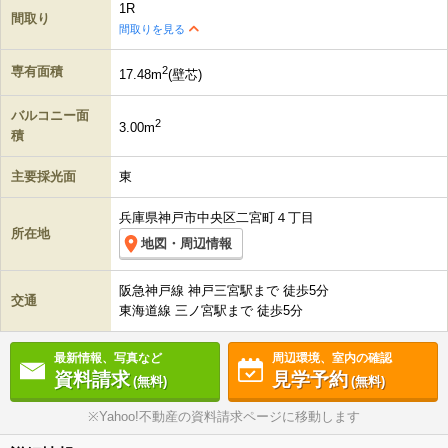
1R
間取り
間取りを見る
専有面積
2
17.48m
(壁芯)
バルコニー面
2
3.00m
積
主要採光面
東
兵庫県神戸市中央区二宮町４丁目
所在地
地図・周辺情報
阪急神戸線 神戸三宮駅まで 徒歩5分
交通
東海道線 三ノ宮駅まで 徒歩5分
最新情報、写真など
周辺環境、室内の確認
資料請求
見学予約
(無料)
(無料)
※Yahoo!不動産の資料請求ページに移動します