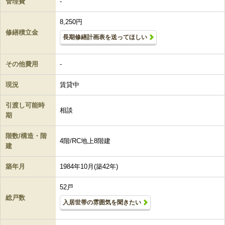
管理費
-
8,250円
修繕積立金
長期修繕計画表を送ってほしい
その他費用
-
現況
賃貸中
引渡し可能時
相談
期
階数/構造・階
4階/RC地上8階建
建
築年月
1984年10月(築42年)
52戸
総戸数
入居世帯の雰囲気を聞きたい