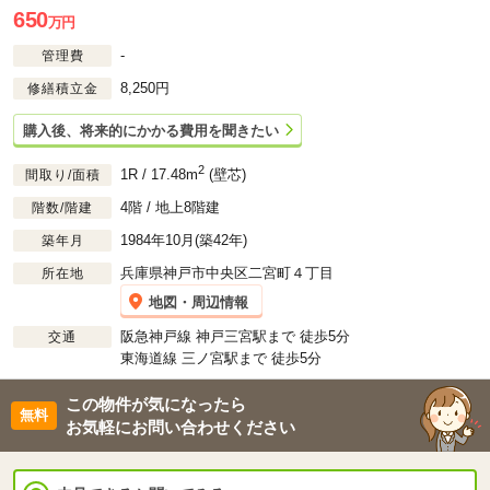
650
万円
-
管理費
8,250円
修繕積立金
購入後、将来的にかかる費用を聞きたい
2
1R / 17.48m
(壁芯)
間取り/面積
4階 / 地上8階建
階数/階建
1984年10月(築42年)
築年月
兵庫県神戸市中央区二宮町４丁目
所在地
地図・周辺情報
阪急神戸線 神戸三宮駅まで 徒歩5分
交通
東海道線 三ノ宮駅まで 徒歩5分
この物件が気になったら
お気軽にお問い合わせください