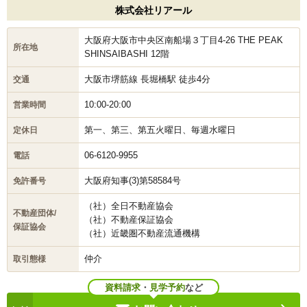
株式会社リアール
大阪府大阪市中央区南船場３丁目4-26 THE PEAK
所在地
SHINSAIBASHI 12階
大阪市堺筋線 長堀橋駅 徒歩4分
交通
10:00-20:00
営業時間
第一、第三、第五火曜日、毎週水曜日
定休日
06-6120-9955
電話
大阪府知事(3)第58584号
免許番号
（社）全日不動産協会
不動産団体/
（社）不動産保証協会
保証協会
（社）近畿圏不動産流通機構
仲介
取引態様
資料請求
・
見学予約
など