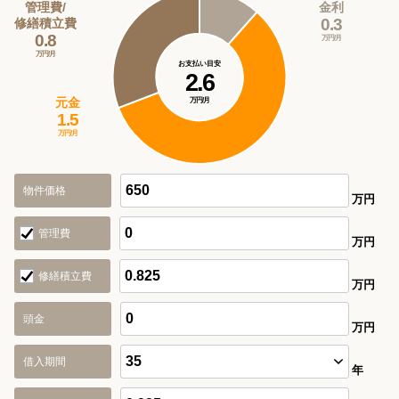
管理費/
金利
0.3
修繕積立費
0.8
万円/月
万円/月
お支払い目安
2.6
元金
万円/月
1.5
万円/月
物件価格
万円
管理費
万円
修繕積立費
万円
頭金
万円
借入期間
年