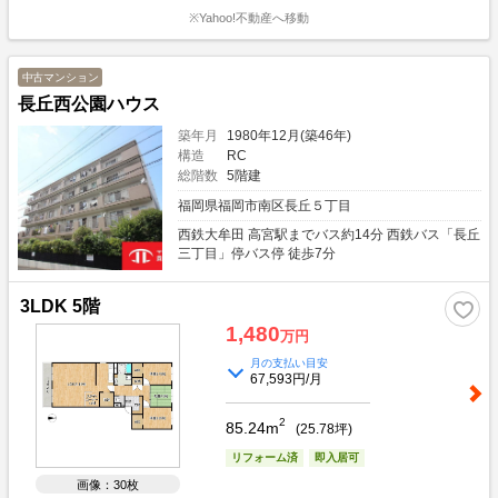
※Yahoo!不動産へ移動
中古マンション
長丘西公園ハウス
築年月
1980年12月(築46年)
構造
RC
総階数
5階建
福岡県福岡市南区長丘５丁目
西鉄大牟田 高宮駅までバス約14分 西鉄バス「長丘
三丁目」停バス停 徒歩7分
3LDK 5階
1,480
万円
月の支払い目安
67,593円/月
2
85.24m
(
25.78
坪)
リフォーム済
即入居可
画像：30枚