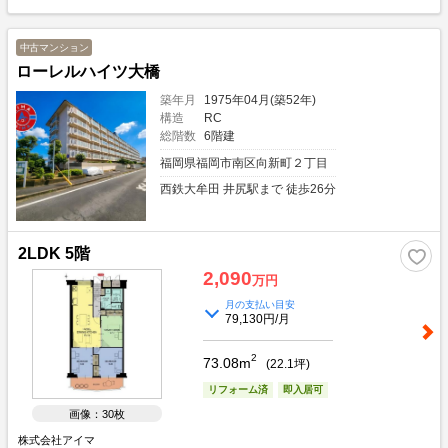
中古マンション
ローレルハイツ大橋
築年月
1975年04月(築52年)
構造
RC
総階数
6階建
福岡県福岡市南区向新町２丁目
西鉄大牟田 井尻駅まで 徒歩26分
2LDK 5階
2,090
万円
月の支払い目安
79,130円/月
2
73.08m
(
22.1
坪)
リフォーム済
即入居可
画像：30枚
株式会社アイマ