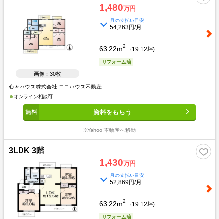
1,480
万円
月の支払い目安
54,263円/月
2
63.22m
(
19.12
坪)
リフォーム済
画像：30枚
心々ハウス株式会社 ココハウス不動産
オンライン相談可
資料をもらう
※Yahoo!不動産へ移動
3LDK 3階
1,430
万円
月の支払い目安
52,869円/月
2
63.22m
(
19.12
坪)
リフォーム済