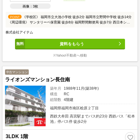
画像：3枚
《学校区》 福岡市立大池小学校 徒歩2分 福岡市立野間中学校 徒歩14分
POINT
《周辺環境》 サンタリーベ保育園 徒歩8分 福岡野間郵便局 徒歩7分 西日本シテ
ィ銀行高宮支店 徒歩14分 井口野間病院 徒歩13分 上水公園 徒歩5分 サニー野間
株式会社アイテム
店 徒歩6分 セブンイレブン福岡野間4丁目店 徒歩7分 マツモトキヨシ野間店 徒歩
6分 パセオ野間大池 徒歩14分 31アイスクリーム野間大池店 徒歩7分
資料をもらう
※Yahoo!不動産へ移動
中古マンション
ライオンズマンション長住南
築年月
1988年11月(築38年)
構造
RC
総階数
4階建
福岡県福岡市南区桧原２丁目
西鉄大牟田 高宮駅までバス約23分 西鉄バス「松本
池」停バス停 徒歩2分
3LDK 1階