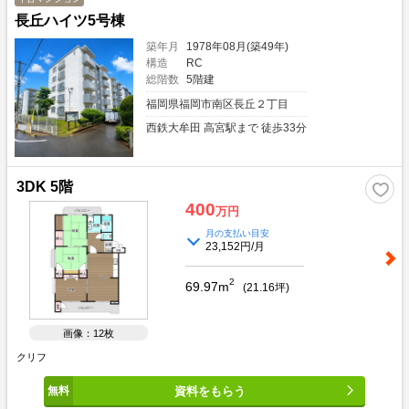
長丘ハイツ5号棟
築年月
1978年08月(築49年)
構造
RC
総階数
5階建
福岡県福岡市南区長丘２丁目
西鉄大牟田 高宮駅まで 徒歩33分
3DK 5階
400
万円
月の支払い目安
23,152円/月
2
69.97m
(
21.16
坪)
画像：12枚
クリフ
資料をもらう