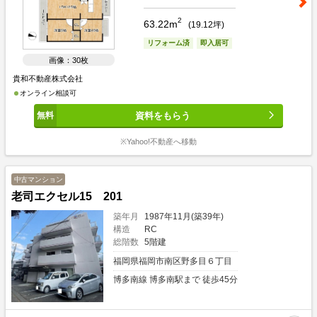
2
63.22m
(
19.12
坪)
リフォーム済
即入居可
画像：30枚
貴和不動産株式会社
オンライン相談可
資料をもらう
※Yahoo!不動産へ移動
中古マンション
老司エクセル15 201
築年月
1987年11月(築39年)
構造
RC
総階数
5階建
福岡県福岡市南区野多目６丁目
博多南線 博多南駅まで 徒歩45分