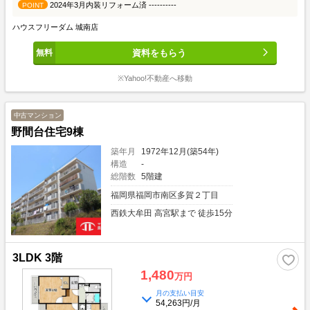
2024年3月内装リフォーム済 ----------
POINT
ハウスフリーダム 城南店
資料をもらう
※Yahoo!不動産へ移動
中古マンション
野間台住宅9棟
築年月
1972年12月(築54年)
構造
-
総階数
5階建
福岡県福岡市南区多賀２丁目
西鉄大牟田 高宮駅まで 徒歩15分
3LDK 3階
1,480
万円
月の支払い目安
54,263円/月