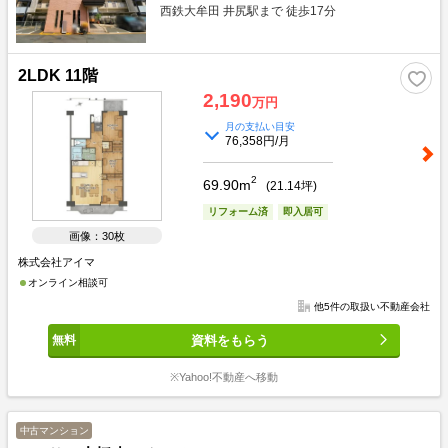
西鉄大牟田 井尻駅まで 徒歩17分
2LDK 11階
2,190
万円
月の支払い目安
76,358円/月
2
69.90m
(
21.14
坪)
リフォーム済
即入居可
画像：30枚
株式会社アイマ
オンライン相談可
他5件の取扱い不動産会社
資料をもらう
※Yahoo!不動産へ移動
中古マンション