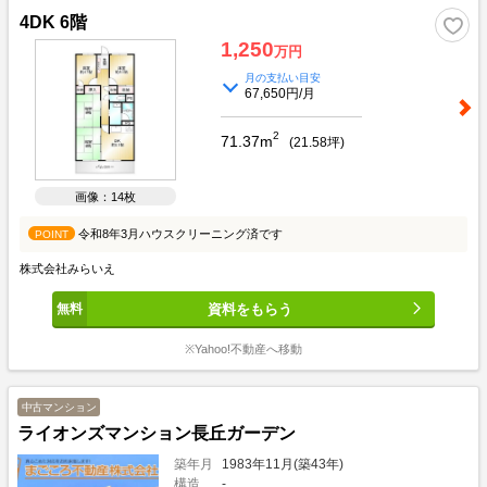
4DK 6階
1,250
万円
月の支払い目安
67,650円/月
2
71.37m
(
21.58
坪)
画像：14枚
令和8年3月ハウスクリーニング済です
POINT
株式会社みらいえ
資料をもらう
※Yahoo!不動産へ移動
中古マンション
ライオンズマンション長丘ガーデン
築年月
1983年11月(築43年)
構造
-