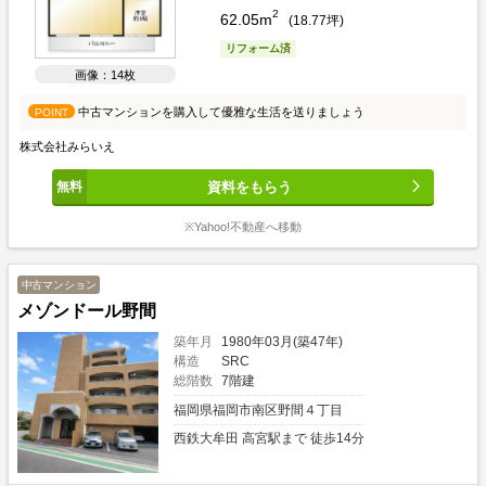
2
62.05m
(
18.77
坪)
リフォーム済
画像：14枚
中古マンションを購入して優雅な生活を送りましょう
POINT
株式会社みらいえ
資料をもらう
※Yahoo!不動産へ移動
中古マンション
メゾンドール野間
築年月
1980年03月(築47年)
構造
SRC
総階数
7階建
福岡県福岡市南区野間４丁目
西鉄大牟田 高宮駅まで 徒歩14分