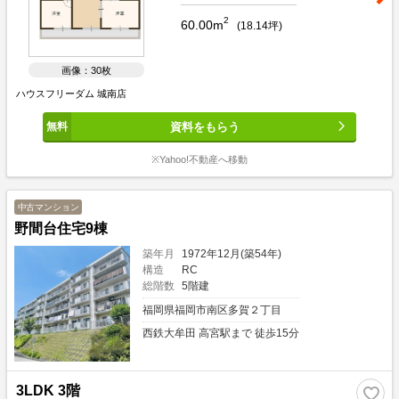
2
60.00m
(
18.14
坪)
画像：30枚
ハウスフリーダム 城南店
資料をもらう
※Yahoo!不動産へ移動
中古マンション
野間台住宅9棟
築年月
1972年12月(築54年)
構造
RC
総階数
5階建
福岡県福岡市南区多賀２丁目
西鉄大牟田 高宮駅まで 徒歩15分
3LDK 3階