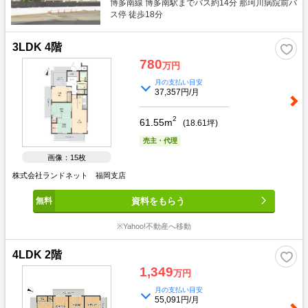
博多南線 博多南駅までバス約14分 那珂川病院前バ
ス停 徒歩18分
3LDK 4階
780
万円
月の支払い目安
37,357円/月
2
61.55m
(
18.61
坪)
売主・代理
画像：15枚
株式会社ランドネット 福岡支店
資料をもらう
※Yahoo!不動産へ移動
4LDK 2階
1,349
万円
月の支払い目安
55,091円/月