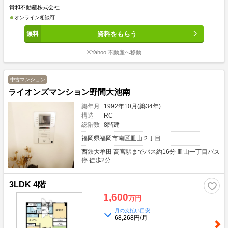
貴和不動産株式会社
オンライン相談可
資料をもらう
※Yahoo!不動産へ移動
中古マンション
ライオンズマンション野間大池南
築年月
1992年10月(築34年)
構造
RC
総階数
8階建
福岡県福岡市南区皿山２丁目
西鉄大牟田 高宮駅までバス約16分 皿山一丁目バス
停 徒歩2分
3LDK 4階
1,600
万円
月の支払い目安
68,268円/月