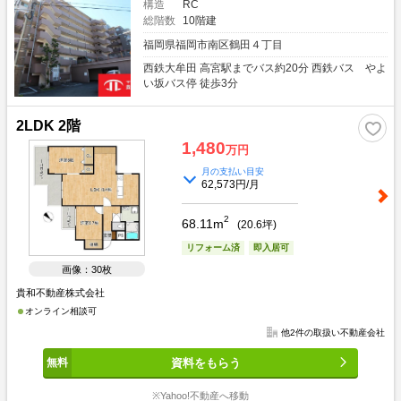
構造
RC
総階数
10階建
福岡県福岡市南区鶴田４丁目
西鉄大牟田 高宮駅までバス約20分 西鉄バス やよ
い坂バス停 徒歩3分
2LDK 2階
1,480
万円
月の支払い目安
62,573円/月
2
68.11m
(
20.6
坪)
リフォーム済
即入居可
画像：30枚
貴和不動産株式会社
オンライン相談可
他2件の取扱い不動産会社
資料をもらう
※Yahoo!不動産へ移動