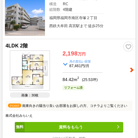
構造
RC
総階数
4階建
福岡県福岡市南区寺塚２丁目
西鉄大牟田 高宮駅まで 徒歩25分
4LDK 2階
2,198
万円
月の支払い目安
87,461円/月
2
84.42m
(
25.53
坪)
リフォーム済
画像：30枚
南東向きの陽当り良いお部屋をお探しの方、コチラよりご覧ください
POINT
株式会社みらいえ
資料をもらう