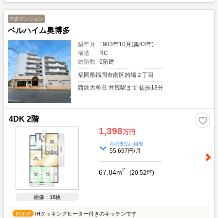
中古マンション
ベルハイム奥博多
築年月
1983年10月(築43年)
構造
RC
総階数
6階建
福岡県福岡市南区的場２丁目
西鉄大牟田 井尻駅まで 徒歩18分
4DK 2階
1,398
万円
月の支払い目安
55,697円/月
2
67.84m
(
20.52
坪)
画像：18枚
IHクッキングヒーター付きのキッチンです
POINT