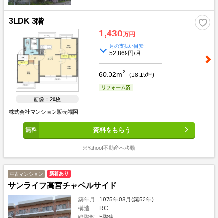
3LDK 3階
1,430
万円
月の支払い目安
52,869円/月
2
60.02m
(
18.15
坪)
リフォーム済
画像：20枚
株式会社マンション販売福岡
資料をもらう
※Yahoo!不動産へ移動
新着あり
中古マンション
サンライフ高宮チャペルサイド
築年月
1975年03月(築52年)
構造
RC
総階数
5階建