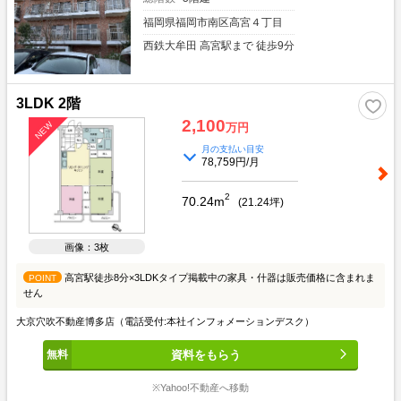
福岡県福岡市南区高宮４丁目
西鉄大牟田 高宮駅まで 徒歩9分
3LDK 2階
2,100
万円
月の支払い目安
78,759円/月
2
70.24m
(
21.24
坪)
画像：3枚
高宮駅徒歩8分×3LDKタイプ掲載中の家具・什器は販売価格に含まれま
POINT
せん
大京穴吹不動産博多店（電話受付:本社インフォメーションデスク）
資料をもらう
※Yahoo!不動産へ移動