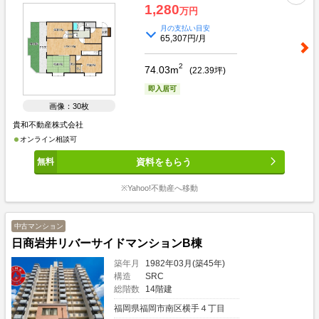
1,280
万円
月の支払い目安
65,307円/月
2
74.03m
(
22.39
坪)
即入居可
画像：30枚
貴和不動産株式会社
オンライン相談可
資料をもらう
※Yahoo!不動産へ移動
中古マンション
日商岩井リバーサイドマンションB棟
築年月
1982年03月(築45年)
構造
SRC
総階数
14階建
福岡県福岡市南区横手４丁目