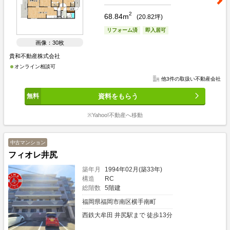
2
68.84m
(
20.82
坪)
リフォーム済
即入居可
画像：30枚
貴和不動産株式会社
オンライン相談可
他3件の取扱い不動産会社
資料をもらう
※Yahoo!不動産へ移動
中古マンション
フィオレ井尻
築年月
1994年02月(築33年)
構造
RC
総階数
5階建
福岡県福岡市南区横手南町
西鉄大牟田 井尻駅まで 徒歩13分