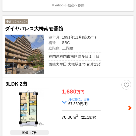
※Yahoo!不動産へ移動
中古マンション
ダイヤパレス大橋南壱番館
築年月
1991年11月(築35年)
構造
SRC
総階数
11階建
福岡県福岡市南区野多目１丁目
西鉄大牟田 大橋駅まで 徒歩23分
3LDK 2階
1,680
万円
月の支払い目安
67,339円/月
2
70.06m
(
21.19
坪)
画像：7枚