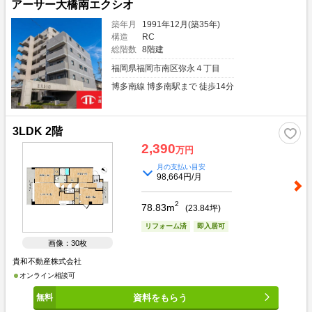
アーサー大橋南エクシオ
築年月
1991年12月(築35年)
構造
RC
総階数
8階建
福岡県福岡市南区弥永４丁目
博多南線 博多南駅まで 徒歩14分
3LDK 2階
2,390
万円
月の支払い目安
98,664円/月
2
78.83m
(
23.84
坪)
リフォーム済
即入居可
画像：30枚
貴和不動産株式会社
オンライン相談可
資料をもらう