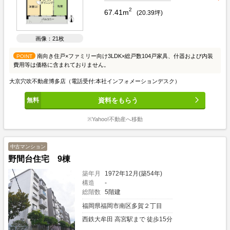
2
67.41m
(
20.39
坪)
画像：21枚
南向き住戸×ファミリー向け3LDK×総戸数104戸家具、什器および内装
POINT
費用等は価格に含まれておりません。
大京穴吹不動産博多店（電話受付:本社インフォメーションデスク）
資料をもらう
※Yahoo!不動産へ移動
中古マンション
野間台住宅 9棟
築年月
1972年12月(築54年)
構造
-
総階数
5階建
福岡県福岡市南区多賀２丁目
西鉄大牟田 高宮駅まで 徒歩15分