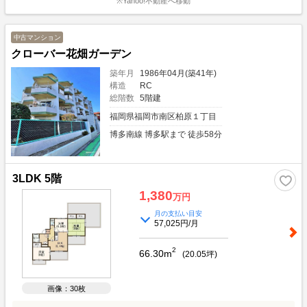
※Yahoo!不動産へ移動
中古マンション
クローバー花畑ガーデン
築年月
1986年04月(築41年)
構造
RC
総階数
5階建
福岡県福岡市南区柏原１丁目
博多南線 博多駅まで 徒歩58分
3LDK 5階
1,380
万円
月の支払い目安
57,025円/月
2
66.30m
(
20.05
坪)
画像：30枚