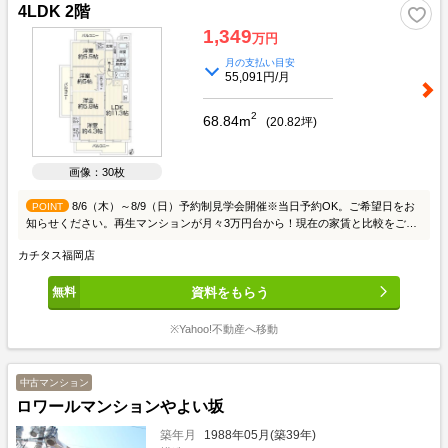
4LDK 2階
1,349
万円
月の支払い目安
55,091円/月
2
68.84m
(
20.82
坪)
画像：30枚
8/6（木）～8/9（日）予約制見学会開催※当日予約OK。ご希望日をお
POINT
知らせください。再生マンションが月々3万円台から！現在の家賃と比較をご検
討ください。お客様のご都合に合わせて個別に現地へ御案内しますので、お気軽
カチタス福岡店
にお問い合わせください。
資料をもらう
※Yahoo!不動産へ移動
中古マンション
ロワールマンションやよい坂
築年月
1988年05月(築39年)