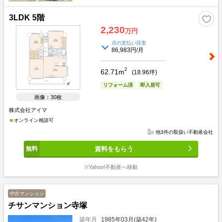
3LDK 5階
2,230
万円
月の支払い目安
86,983円/月
2
62.71m
(
18.96
坪)
リフォーム済
即入居可
画像：30枚
株式会社アイマ
オンライン相談可
他3件の取扱い不動産会社
資料をもらう
※Yahoo!不動産へ移動
中古マンション
チサンマンション寺塚
築年月
1985年03月(築42年)