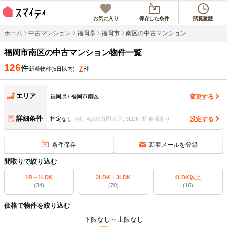
お気に入り
保存した条件
閲覧履歴
ホーム
中古マンション
福岡県
福岡市
南区の中古マンション
福岡市南区
の中古マンション物件一覧
126
件
7
新着物件(5日以内)
件
エリア
変更する
福岡県
福岡市南区
詳細条件
設定する
指定なし
例）4,000万円以下, 3LDK, 駐車場あり
条件保存
新着メールを登録
間取りで絞り込む
1R～1LDK
2LDK・3LDK
4LDK以上
(34)
(70)
(16)
価格で物件を絞り込む
下限なし
～
上限なし