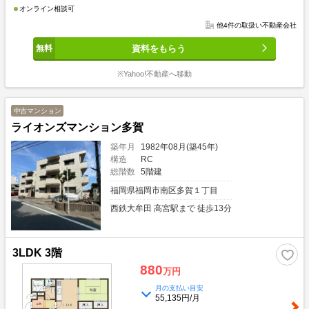
オンライン相談可
他4件の取扱い不動産会社
資料をもらう
※Yahoo!不動産へ移動
中古マンション
ライオンズマンション多賀
築年月
1982年08月(築45年)
構造
RC
総階数
5階建
福岡県福岡市南区多賀１丁目
西鉄大牟田 高宮駅まで 徒歩13分
3LDK 3階
880
万円
月の支払い目安
55,135円/月