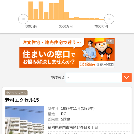
500万円
3500万円
7000万円
並び替え
中古マンション
老司エクセル15
築年月
1987年11月(築39年)
構造
RC
総階数
5階建
福岡県福岡市南区野多目６丁目