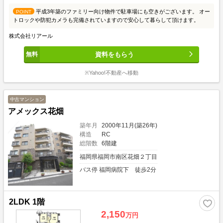
平成3年築のファミリー向け物件で駐車場にも空きがございます。 オー
POINT
トロックや防犯カメラも完備されていますので安心して暮らして頂けます。
株式会社リアール
資料をもらう
※Yahoo!不動産へ移動
中古マンション
アメックス花畑
築年月
2000年11月(築26年)
構造
RC
総階数
6階建
福岡県福岡市南区花畑２丁目
バス停 福岡病院下 徒歩2分
2LDK 1階
2,150
万円