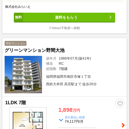
株式会社みらいえ
資料をもらう
※Yahoo!不動産へ移動
中古マンション
グリーンマンション野間大池
築年月
1986年07月(築41年)
構造
RC
総階数
7階建
福岡県福岡市南区寺塚１丁目
西鉄大牟田 高宮駅まで 徒歩26分
1LDK 7階
1,898
万円
月の支払い目安
74,117円/月