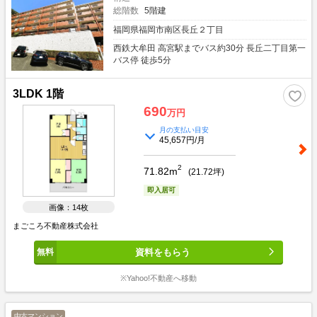
総階数
5階建
福岡県福岡市南区長丘２丁目
西鉄大牟田 高宮駅までバス約30分 長丘二丁目第一
バス停 徒歩5分
3LDK 1階
690
万円
月の支払い目安
45,657円/月
2
71.82m
(
21.72
坪)
即入居可
画像：14枚
まごころ不動産株式会社
資料をもらう
※Yahoo!不動産へ移動
中古マンション