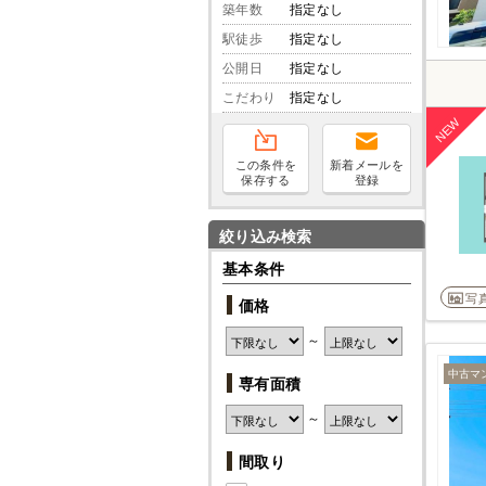
築年数
指定なし
駅徒歩
指定なし
公開日
指定なし
こだわり
指定なし
この条件を
新着メールを
保存する
登録
絞り込み検索
基本条件
写
価格
～
中古マ
専有面積
～
間取り