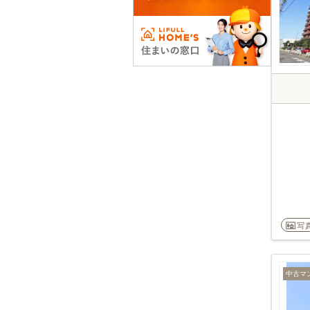
写
中古マ