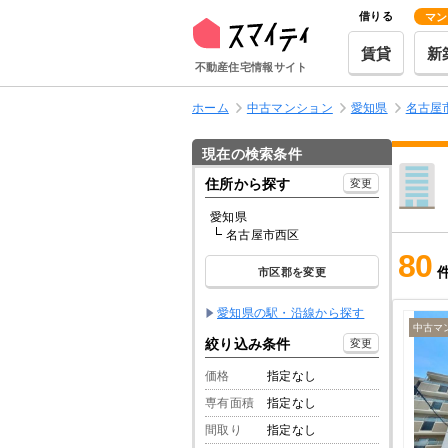
借りる
マン
賃貸
新
不動産住宅情報サイト
ホーム
中古マンション
愛知県
名古屋
現在の検索条件
住所から探す
変更
愛知県
名古屋市西区
80
市区郡を変更
愛知県の駅・沿線から探す
中古マ
絞り込み条件
変更
価格
指定なし
専有面積
指定なし
間取り
指定なし