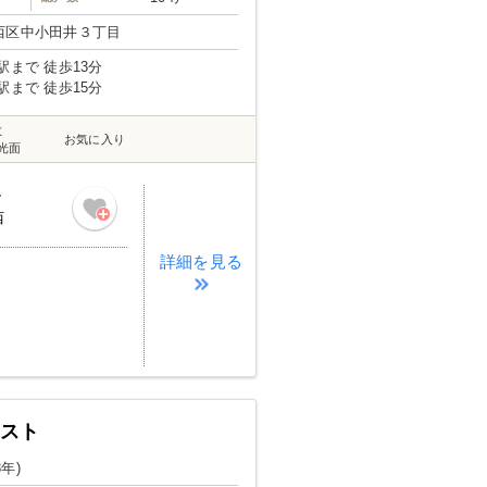
西区中小田井３丁目
駅まで 徒歩13分
駅まで 徒歩15分
数
お気に入り
光面
階
西
詳細を見る
エスト
8年)