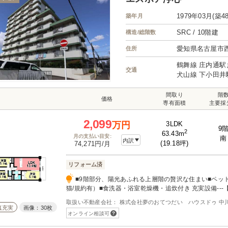
1979年03月(築4
築年月
SRC / 10階建
構造/総階数
愛知県名古屋市
住所
鶴舞線 庄内通駅
交通
犬山線 下小田井
間取り
階
価格
専有面積
主要採
2,099
3LDK
万円
9
2
63.43m
月の支払い目安:
南
内訳
(19.18坪)
74,271円/月
リフォーム済
■9階部分、陽光あふれる上層階の贅沢な住まい■ペッ
猫/規約有）■食洗器・浴室乾燥機・追炊付き 充実設備---【
ム施工】【水回り】システムキッチン・ユニットバス・
取扱い不動産会社： 株式会社夢のおてつだい ハウスドゥ 中
【壁・床】クロス・フローリング・フロアタイル【その
真充実
画像：30枚
オンライン相談可
照明器具・スイッチコンセント・電気温水器・レースカ
ニング