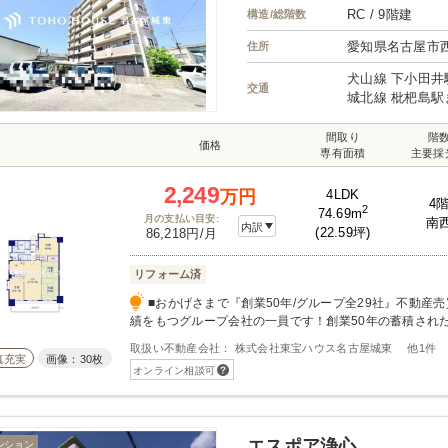
RC / 9階建
構造/総階数
愛知県名古屋市
住所
犬山線 下小田井
交通
城北線 枇杷島駅
間取り
階
価格
専有面積
主要採
2,249
4LDK
万円
4
2
74.69m
月の支払い目安:
南
内訳
(22.59坪)
86,218円/月
リフォーム済
■おかげさまで『創業50年/グループ全29社』不動産
績をもつグループ会社の一員です！創業50年の蓄積され
入・ご売却・お買替え全てをサポート致します！■独自の
取扱い不動産会社： 株式会社東宝ハウス名古屋城東 他1件
ダー】住宅購入の資金計画は未来を見据えて立てなけれ
真充実
画像：30枚
オンライン相談可
した不安や悩みを『見える化』して幸せな未来へのスター
無料アフターサポート【TOHO HOUSE CLUB】『住
ではなくスタートです。お客様の『住まい』と『暮らし
サービスを全て無料で提供してます。お気軽にお問合せ
エスポア浄心
ンション