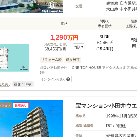
鶴舞線 庄内通駅
交通
犬山線 中小田井
間取り
階
価格
専有面積
主要採
1,290
3LDK
万円
5
2
64.46m
月の支払い目安:
南
内訳
(19.49坪)
68,456円/月
リフォーム済
即入居可
取扱い不動産会社： ONE TOP HOUSE アピタ名古屋北店 株式
5件
オンライン相談可
真充実
画像：30枚
宝マンション小田井ウ
ンション
新着あり
1998年11月(築2
築年月
RC / 9階建
構造/総階数
愛知県名古屋市
住所