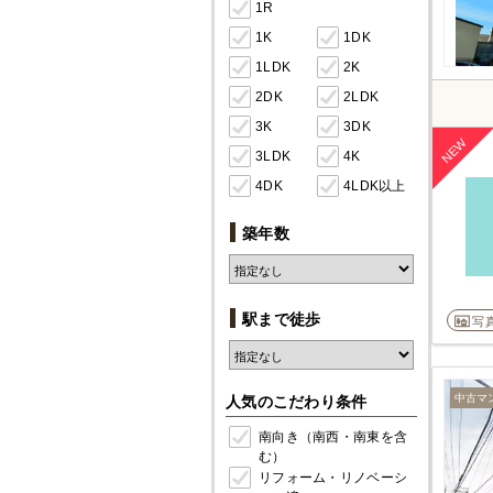
1R
1K
1DK
1LDK
2K
2DK
2LDK
3K
3DK
3LDK
4K
4DK
4LDK以上
築年数
駅まで徒歩
写
中古マ
人気のこだわり条件
南向き（南西・南東を含
む）
リフォーム・リノベーシ