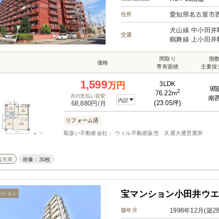
愛知県名古屋市
住所
犬山線 中小田井
交通
鶴舞線 上小田井
間取り
階
価格
専有面積
主要採
1,599
3LDK
万円
9
2
76.22m
月の支払い目安:
南
内訳
(23.05坪)
68,880円/月
リフォーム済
取扱い不動産会社： ウィル不動産販売 久屋大通営業所
真充実
画像：30枚
宝マンション小田井ウ
ンション
1998年12月(築2
築年月