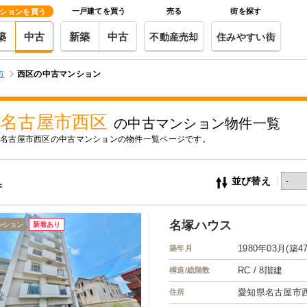
一戸建てを買う
売る
街を探す
ションを買う
築
中古
新築
中古
不動産売却
住みやすい街
市
西区の中古マンション
名古屋市西区
の中古マンション物件一覧
名古屋市西区の中古マンションの物件一覧ページです。
並び替え
件
名塚ハウス
ンション
新着あり
1980年03月(築4
築年月
RC / 8階建
構造/総階数
愛知県名古屋市
住所