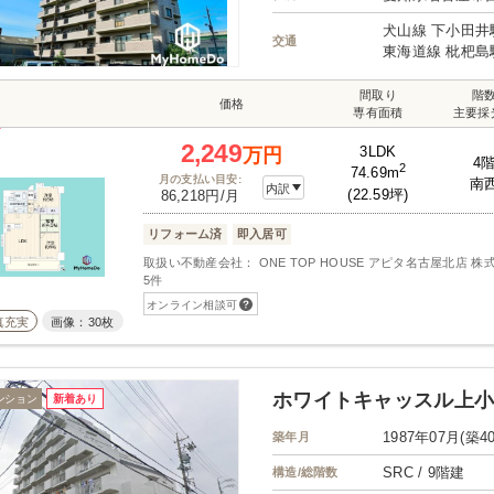
犬山線 下小田井
交通
東海道線 枇杷島
間取り
階
価格
専有面積
主要採
2,249
3LDK
万円
4
2
74.69m
月の支払い目安:
南
内訳
(22.59坪)
86,218円/月
リフォーム済
即入居可
取扱い不動産会社： ONE TOP HOUSE アピタ名古屋北店 株式
5件
オンライン相談可
真充実
画像：30枚
ホワイトキャッスル上
ンション
新着あり
1987年07月(築4
築年月
SRC / 9階建
構造/総階数