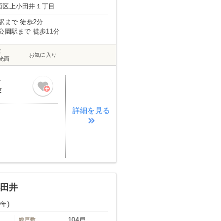
西区上小田井１丁目
駅まで 徒歩2分
公園駅まで 徒歩11分
数
お気に入り
光面
階
東
詳細を見る
小田井
9年)
104戸
総戸数