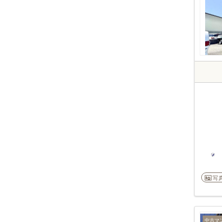
写
中古マ