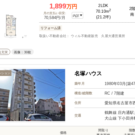
1,899
2LDK
万円
2
2
70.10m
月の支払い目安:
南
内訳
(21.2坪)
70,584円/月
リフォーム済
取扱い不動産会社： ウィル不動産販売 久屋大通営業所
真充実
画像：30枚
名塚ハウス
ンション
1980年03月(築4
築年月
RC / 7階建
構造/総階数
愛知県名古屋市
住所
鶴舞線 庄内通駅
交通
犬山線 下小田井
間取り
階
価格
専有面積
主要採