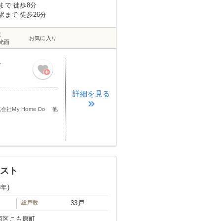
まで 徒歩8分
駅まで 徒歩26分
数
お気に入り
光面
階
詳細を見る
会社My Home Do 他
エスト
8年)
33戸
総戸数
西区こも原町