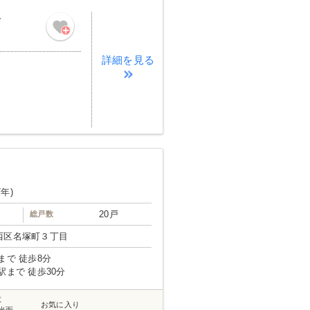
階
詳細を見る
7年)
20戸
総戸数
西区名塚町３丁目
まで 徒歩8分
駅まで 徒歩30分
数
お気に入り
光面