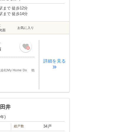
駅まで 徒歩12分
駅まで 徒歩14分
数
お気に入り
光面
階
西
詳細を見る
会社My Home Do 他
小田井
0年)
34戸
総戸数