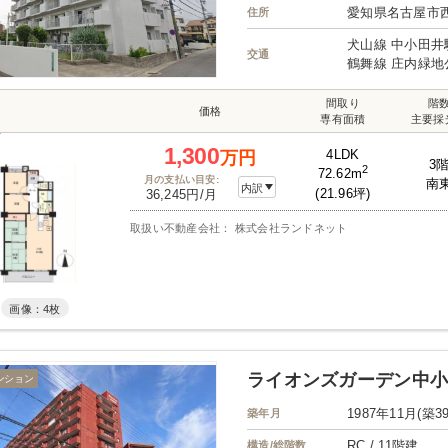
愛知県名古屋市
住所
犬山線 中小田井
交通
鶴舞線 庄内緑地
間取り
階
価格
専有面積
主要採
1,300
4LDK
万円
3
2
72.62m
月の支払い目安:
南
内訳
(21.96坪)
36,245円/月
取扱い不動産会社： 株式会社ランドネット
画像：4枚
ライオンズガーデン中
ンション
1987年11月(築3
築年月
RC / 11階建
構造/総階数