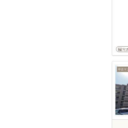
写
中古マ