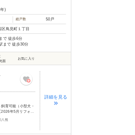
8年)
50戸
総戸数
西区鳥見町１丁目
まで 徒歩6分
駅まで 徒歩30分
数
お気に入り
光面
階
詳細を見る
ト飼育可能（小型犬・
2026年5月リフォー
洗面化粧台・トイレ
川八熊
他】玄関収納・建具・
ーテン・ハウスクリー