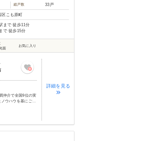
33戸
総戸数
西区こも原町
駅まで 徒歩11分
まで 徒歩15分
数
お気に入り
光面
階
西
詳細を見る
売買仲介で全国9位の実
たノウハウを基にご購
FP相談【未来カレン
ばいけません。漠然と
トを切りましょう。■
まい』のご購入はゴール
』の安心と安全を守る
下さい！