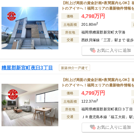
【利上げ局面の資金計画×夜間案内もOK】
トのアイマへ！福岡エリアの最新物件情報
4,798万円
価格
2
201.80m
土地面積
福岡県糟屋郡新宮町大字湊
所在地
交通
西鉄貝塚線「三苫」駅まで 徒歩 
お気に入りに追加
糟屋郡新宮町夜臼3丁目
新築仲介一戸建て
【利上げ局面の資金計画×夜間案内もOK】
トのアイマへ！福岡エリアの最新物件情報
4,799万円
価格
2
122.37m
土地面積
福岡県糟屋郡新宮町夜臼３丁目
所在地
交通
ＪＲ鹿児島本線「福工大前」駅ま
お気に入りに追加