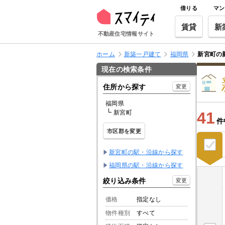
借りる
マン
賃貸
新
不動産住宅情報サイト
ホーム
新築一戸建て
福岡県
新宮町の
現在の検索条件
住所から探す
変更
福岡県
新宮町
41
件
市区郡を変更
新宮町の駅・沿線から探す
福岡県の駅・沿線から探す
絞り込み条件
変更
価格
指定なし
物件種別
すべて