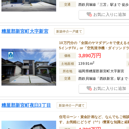
交通
西鉄貝塚線「三苫」駅まで 徒歩 
お気に入りに追加
糟屋郡新宮町大字新宮
新築仲介一戸建て
10万円分の「全国のヤマダデンキで使えるポ
5インチTV」or「空気清浄機・ダイソンド
3,890万円
価格
2
139.91m
土地面積
福岡県糟屋郡新宮町大字新宮
所在地
交通
西鉄貝塚線「西鉄新宮」駅まで 徒
お気に入りに追加
糟屋郡新宮町夜臼3丁目
新築仲介一戸建て
住宅ローン・資金計画など、なんでもご相
す、お気軽にどうぞ（^^）/豊富な知識と