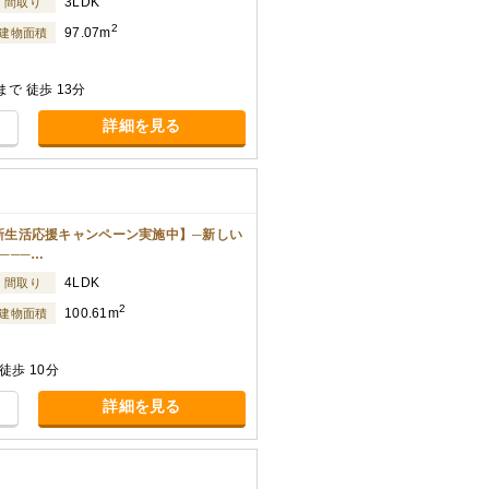
3LDK
間取り
2
97.07m
建物面積
で 徒歩 13分
詳細を見る
──【新生活応援キャンペーン実施中】─新しい
───…
4LDK
間取り
2
100.61m
建物面積
歩 10分
詳細を見る