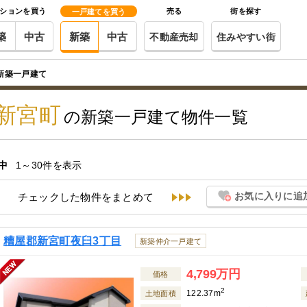
ションを買う
売る
街を探す
一戸建てを買う
築
中古
新築
中古
不動産売却
住みやすい街
新築一戸建て
新宮町
の新築一戸建て物件一覧
中
1～30件を表示
お気に入りに追
チェックした物件をまとめて
糟屋郡新宮町夜臼3丁目
新築仲介一戸建て
4,799万円
価格
2
122.37m
土地面積