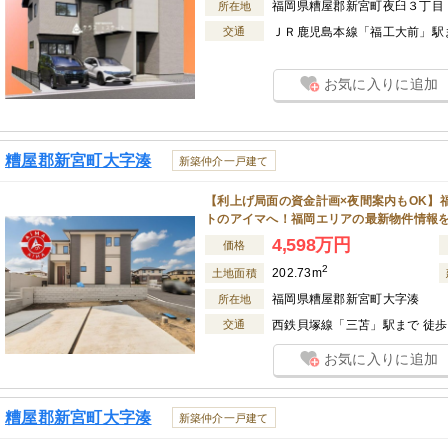
福岡県糟屋郡新宮町夜臼３丁目
所在地
交通
ＪＲ鹿児島本線「福工大前」駅ま
お気に入りに追加
糟屋郡新宮町大字湊
新築仲介一戸建て
【利上げ局面の資金計画×夜間案内もOK】
トのアイマへ！福岡エリアの最新物件情報
4,598万円
価格
2
202.73m
土地面積
福岡県糟屋郡新宮町大字湊
所在地
交通
西鉄貝塚線「三苫」駅まで 徒歩 
お気に入りに追加
糟屋郡新宮町大字湊
新築仲介一戸建て