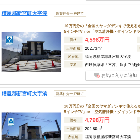
糟屋郡新宮町大字湊
新築仲介一戸建て
10万円分の「全国のヤマダデンキで使えるポ
5インチTV」or「空気清浄機・ダイソンド
4,598万円
価格
2
202.73m
土地面積
福岡県糟屋郡新宮町大字湊
所在地
交通
西鉄貝塚線「三苫」駅まで 徒歩 
お気に入りに追加
糟屋郡新宮町大字湊
新築仲介一戸建て
10万円分の「全国のヤマダデンキで使えるポ
5インチTV」or「空気清浄機・ダイソンド
4,798万円
価格
2
201.80m
土地面積
福岡県糟屋郡新宮町大字湊
所在地