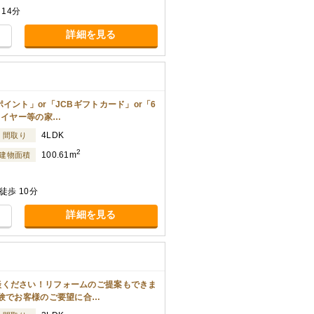
14分
詳細を見る
イント」or「JCBギフトカード」or「6
ライヤー等の家…
4LDK
間取り
2
100.61m
建物面積
歩 10分
詳細を見る
談ください！リフォームのご提案もできま
経験でお客様のご要望に合…