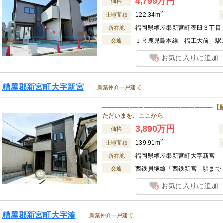
4,799万円
価格
2
122.34m
土地面積
福岡県糟屋郡新宮町夜臼３丁目
所在地
交通
ＪＲ鹿児島本線「福工大前」駅ま
お気に入りに追加
糟屋郡新宮町大字新宮
新築仲介一戸建て
──────────────────────
ただいまを、ここから─────────────
3,890万円
価格
2
139.91m
土地面積
福岡県糟屋郡新宮町大字新宮
所在地
交通
西鉄貝塚線「西鉄新宮」駅まで 徒
お気に入りに追加
糟屋郡新宮町大字湊
新築仲介一戸建て