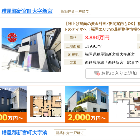
糟屋郡新宮町大字新宮
新築仲介一戸建て
【利上げ局面の資金計画×夜間案内もOK】
トのアイマへ！福岡エリアの最新物件情報
3,890万円
価格
2
139.91m
土地面積
福岡県糟屋郡新宮町大字新宮
所在地
交通
西鉄貝塚線「西鉄新宮」駅まで 徒
お気に入りに追加
糟屋郡新宮町大字湊
新築仲介一戸建て