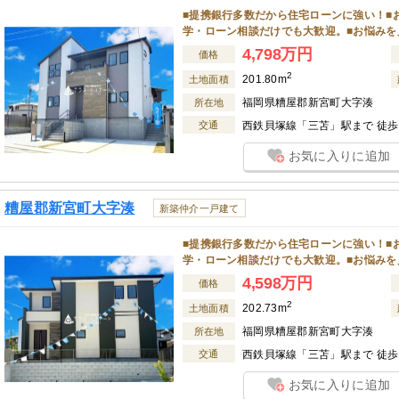
■提携銀行多数だから住宅ローンに強い！■
学・ローン相談だけでも大歓迎。■お悩みを
4,798万円
価格
2
201.80m
土地面積
福岡県糟屋郡新宮町大字湊
所在地
交通
西鉄貝塚線「三苫」駅まで 徒歩 
お気に入りに追加
糟屋郡新宮町大字湊
新築仲介一戸建て
■提携銀行多数だから住宅ローンに強い！■
学・ローン相談だけでも大歓迎。■お悩みを
4,598万円
価格
2
202.73m
土地面積
福岡県糟屋郡新宮町大字湊
所在地
交通
西鉄貝塚線「三苫」駅まで 徒歩 
お気に入りに追加