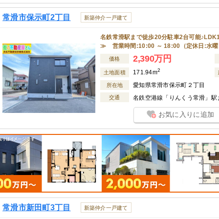
常滑市保示町2丁目
新築仲介一戸建て
名鉄常滑駅まで徒歩20分駐車2台可能♪LD
≫ 営業時間:10:00 ～ 18:00（定休日:水
2,390万円
価格
2
171.94m
土地面積
愛知県常滑市保示町２丁目
所在地
交通
名鉄空港線「りんくう常滑」駅ま
お気に入りに追加
常滑市新田町3丁目
新築仲介一戸建て