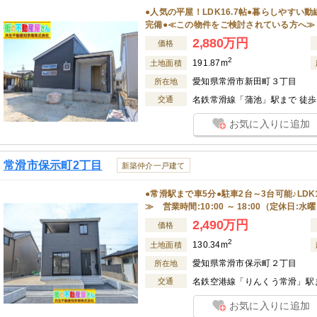
●人気の平屋！LDK16.7帖●暮らしやすい
完備●≪この物件をご検討されている方へ≫ 
2,880万円
価格
2
191.87m
土地面積
愛知県常滑市新田町３丁目
所在地
交通
名鉄常滑線「蒲池」駅まで 徒歩 
お気に入りに追加
常滑市保示町2丁目
新築仲介一戸建て
●常滑駅まで車5分●駐車2台～3台可能♪LD
≫ 営業時間:10:00 ～ 18:00（定休日:水
2,490万円
価格
2
130.34m
土地面積
愛知県常滑市保示町２丁目
所在地
交通
名鉄空港線「りんくう常滑」駅ま
お気に入りに追加