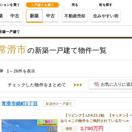
ションを買う
売る
街を探す
一戸建てを買う
築
中古
新築
中古
不動産売却
住みやすい街
新築一戸建て
常滑市
の新築一戸建て物件一覧
中
1～26件を表示
お気に入りに追
チェックした物件をまとめて
常滑市錦町3丁目
新築仲介一戸建て
【リビング】LDK23.2帖 【キッチン
あり≪この物件をご検討されている方へ≫ 営
3,790万円
価格