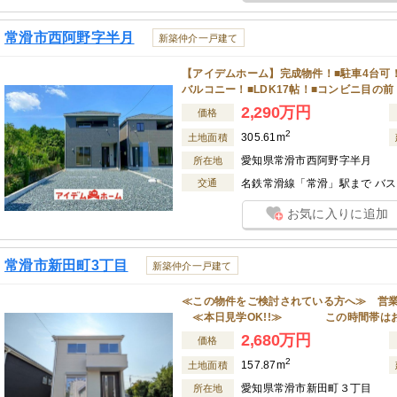
常滑市西阿野字半月
新築仲介一戸建て
【アイデムホーム】完成物件！■駐車4台可！
バルコニー！■LDK17帖！■コンビニ目の
2,290万円
価格
2
305.61m
土地面積
愛知県常滑市西阿野字半月
所在地
交通
名鉄常滑線「常滑」駅まで バス 
お気に入りに追加
常滑市新田町3丁目
新築仲介一戸建て
≪この物件をご検討されている方へ≫ 営業時間:
≪本日見学OK!!≫ この時間帯は
2,680万円
価格
2
157.87m
土地面積
愛知県常滑市新田町３丁目
所在地