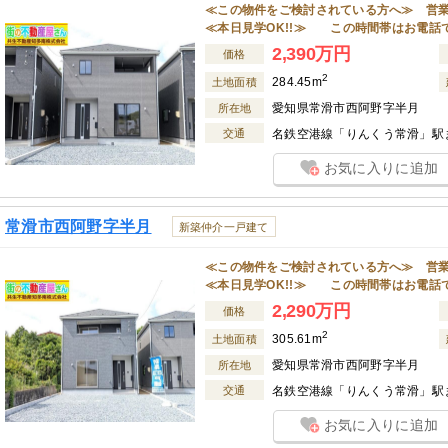
≪この物件をご検討されている方へ≫ 営業時間:
≪本日見学OK!!≫ この時間帯はお電話
2,390万円
価格
2
284.45m
土地面積
愛知県常滑市西阿野字半月
所在地
交通
名鉄空港線「りんくう常滑」駅ま
お気に入りに追加
常滑市西阿野字半月
新築仲介一戸建て
≪この物件をご検討されている方へ≫ 営業時間:
≪本日見学OK!!≫ この時間帯はお電話
2,290万円
価格
2
305.61m
土地面積
愛知県常滑市西阿野字半月
所在地
交通
名鉄空港線「りんくう常滑」駅ま
お気に入りに追加