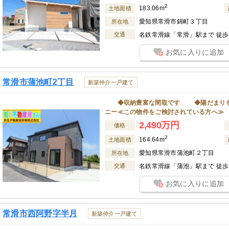
2
183.06m
土地面積
愛知県常滑市錦町３丁目
所在地
交通
名鉄常滑線「常滑」駅まで 徒歩 
お気に入りに追加
常滑市蒲池町2丁目
新築仲介一戸建て
◆収納豊富な間取です ◆陽だまりを感
ニー≪この物件をご検討されている方へ≫ 営
2,490万円
価格
2
164.64m
土地面積
愛知県常滑市蒲池町２丁目
所在地
交通
名鉄常滑線「蒲池」駅まで 徒歩
お気に入りに追加
常滑市西阿野字半月
新築仲介一戸建て