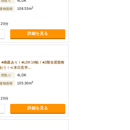
4LDK
間取り
2
108.53m
建物面積
20分
詳細を見る
■南庭あり！■LDK18帖！■2階全居室南
おう！≪本日見学…
4LDK
間取り
2
105.30m
建物面積
20分
詳細を見る