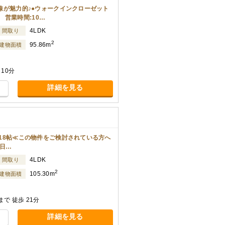
動線が魅力的♪●ウォークインクローゼット
営業時間:10…
4LDK
間取り
2
95.86m
建物面積
10分
詳細を見る
K18帖≪この物件をご検討されている方へ
曜日…
4LDK
間取り
2
105.30m
建物面積
で 徒歩 21分
詳細を見る