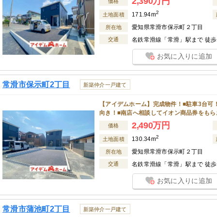
2,390万円
価格
2
171.94m
土地面積
愛知県常滑市保示町２丁目
所在地
交通
名鉄常滑線「常滑」駅まで 徒歩 
お気に入りに追加
常滑市保示町2丁目
新築仲介一戸建て
【アイデムホーム】完成物件！■駐車3台可！
向き！■南店へ相談してイオン商品券をもら
2,490万円
価格
2
130.34m
土地面積
愛知県常滑市保示町２丁目
所在地
交通
名鉄常滑線「常滑」駅まで 徒歩 
お気に入りに追加
常滑市蒲池町2丁目
新築仲介一戸建て