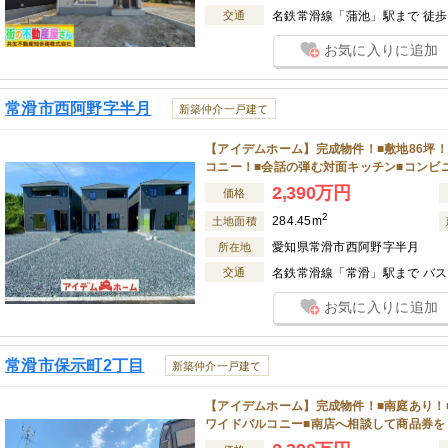
交通
名鉄常滑線「蒲池」駅まで 徒歩 
お気に入りに追加
常滑市西阿野字半月
新築仲介一戸建て
【アイデムホーム】完成物件！■敷地86坪！
コニー！■会話の弾む対面キッチン■コンビ
2,390万円
価格
2
284.45m
土地面積
愛知県常滑市西阿野字半月
所在地
交通
名鉄常滑線「常滑」駅まで バス 
お気に入りに追加
常滑市保示町2丁目
新築仲介一戸建て
【アイデムホーム】完成物件！■南庭あり！
ワイドバルコニー■南店へ相談して商品券を