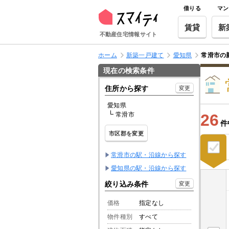
借りる
マン
賃貸
新
不動産住宅情報サイト
ホーム
新築一戸建て
愛知県
常滑市の
現在の検索条件
住所から探す
変更
愛知県
常滑市
26
件
市区郡を変更
常滑市の駅・沿線から探す
愛知県の駅・沿線から探す
絞り込み条件
変更
価格
指定なし
物件種別
すべて