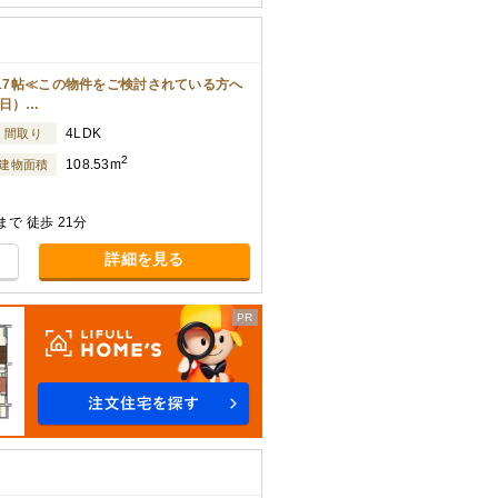
K17帖≪この物件をご検討されている方へ
曜日）…
4LDK
間取り
2
108.53m
建物面積
で 徒歩 21分
詳細を見る