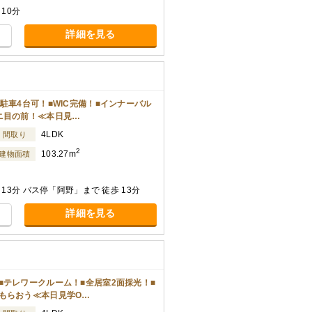
10分
詳細を見る
駐車4台可！■WIC完備！■インナーバル
ニ目の前！≪本日見…
4LDK
間取り
2
103.27m
建物面積
13分 バス停「阿野」まで 徒歩 13分
詳細を見る
■テレワークルーム！■全居室2面採光！■
もらおう≪本日見学O…