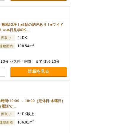
敷地92坪！■2帖の納戸あり！■ワイド
前！≪本日見学OK…
4LDK
間取り
2
108.54m
建物面積
13分 バス停「阿野」まで 徒歩 13分
詳細を見る
10:00 ～ 18:00（定休日:水曜日）
お電話で…
5LDK以上
間取り
2
106.01m
建物面積