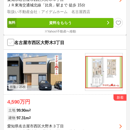
ＪＲ東海交通城北線「比良」駅まで 徒歩 15分
取扱い不動産会社：アイデムホーム 名古屋西店
資料をもらう
※Yahoo!不動産へ移動
名古屋市西区大野木3丁目
画像：25枚
新着
4,590万円
99.90m
2
土地
97.31m
2
建物
愛知県名古屋市西区大野木３丁目