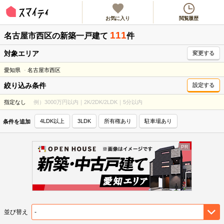
お気に入り
閲覧履歴
111
名古屋市西区
の新築一戸建て
件
対象エリア
変更する
愛知県
名古屋市西区
絞り込み条件
設定する
指定なし
例）3000万円以内｜2K/2DK/2LDK｜5分以内
4LDK以上
3LDK
所有権あり
駐車場あり
条件を追加
並び替え