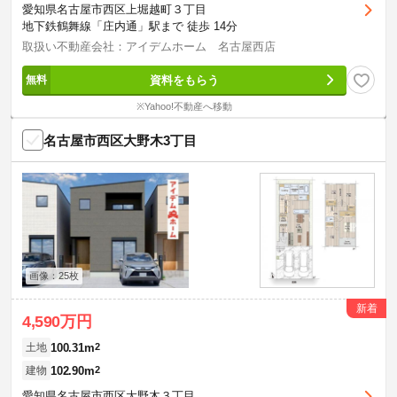
愛知県名古屋市西区上堀越町３丁目
地下鉄鶴舞線「庄内通」駅まで 徒歩 14分
取扱い不動産会社：アイデムホーム 名古屋西店
資料をもらう
※Yahoo!不動産へ移動
名古屋市西区大野木3丁目
画像：25枚
新着
4,590万円
100.31m
2
土地
102.90m
2
建物
愛知県名古屋市西区大野木３丁目