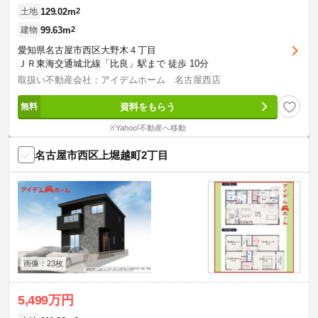
129.02m
2
土地
99.63m
2
建物
愛知県名古屋市西区大野木４丁目
ＪＲ東海交通城北線「比良」駅まで 徒歩 10分
取扱い不動産会社：アイデムホーム 名古屋西店
資料をもらう
※Yahoo!不動産へ移動
名古屋市西区上堀越町2丁目
画像：23枚
5,499万円