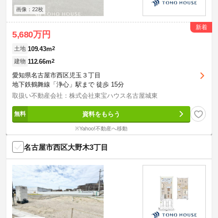
画像：22枚
新着
5,680万円
109.43m
2
土地
112.66m
2
建物
愛知県名古屋市西区児玉３丁目
地下鉄鶴舞線「浄心」駅まで 徒歩 15分
取扱い不動産会社：株式会社東宝ハウス名古屋城東
資料をもらう
※Yahoo!不動産へ移動
名古屋市西区大野木3丁目