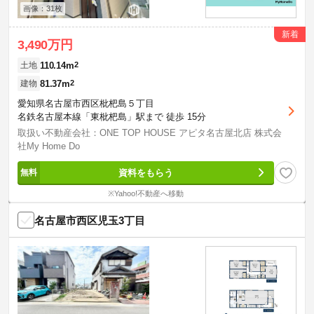
画像：31枚
新着
3,490万円
110.14m
2
土地
81.37m
2
建物
愛知県名古屋市西区枇杷島５丁目
名鉄名古屋本線「東枇杷島」駅まで 徒歩 15分
取扱い不動産会社：ONE TOP HOUSE アピタ名古屋北店 株式会
社My Home Do
資料をもらう
※Yahoo!不動産へ移動
名古屋市西区児玉3丁目