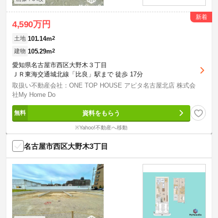
新着
4,590万円
101.14m
2
土地
105.29m
2
建物
愛知県名古屋市西区大野木３丁目
ＪＲ東海交通城北線「比良」駅まで 徒歩 17分
取扱い不動産会社：ONE TOP HOUSE アピタ名古屋北店 株式会
社My Home Do
資料をもらう
※Yahoo!不動産へ移動
名古屋市西区大野木3丁目