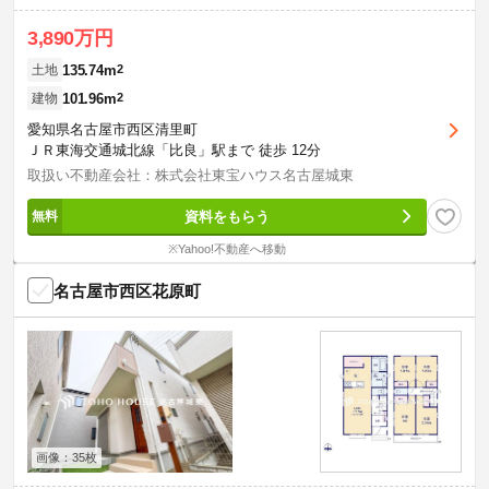
3,890万円
135.74m
2
土地
101.96m
2
建物
愛知県名古屋市西区清里町
ＪＲ東海交通城北線「比良」駅まで 徒歩 12分
取扱い不動産会社：株式会社東宝ハウス名古屋城東
資料をもらう
※Yahoo!不動産へ移動
名古屋市西区花原町
画像：35枚