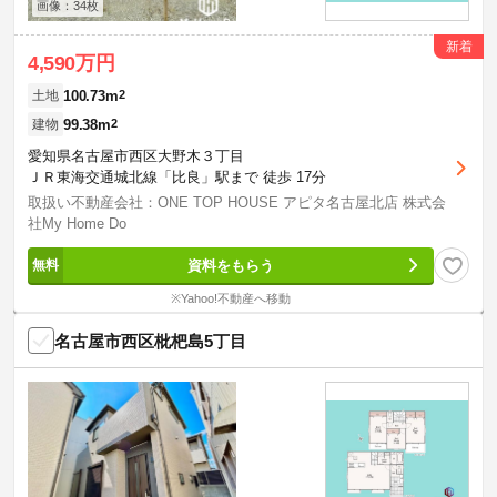
画像：34枚
新着
4,590万円
100.73m
2
土地
99.38m
2
建物
愛知県名古屋市西区大野木３丁目
ＪＲ東海交通城北線「比良」駅まで 徒歩 17分
取扱い不動産会社：ONE TOP HOUSE アピタ名古屋北店 株式会
社My Home Do
資料をもらう
※Yahoo!不動産へ移動
名古屋市西区枇杷島5丁目