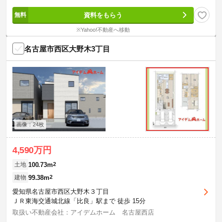
資料をもらう
※Yahoo!不動産へ移動
名古屋市西区大野木3丁目
画像：24枚
4,590万円
100.73m
2
土地
99.38m
2
建物
愛知県名古屋市西区大野木３丁目
ＪＲ東海交通城北線「比良」駅まで 徒歩 15分
取扱い不動産会社：アイデムホーム 名古屋西店