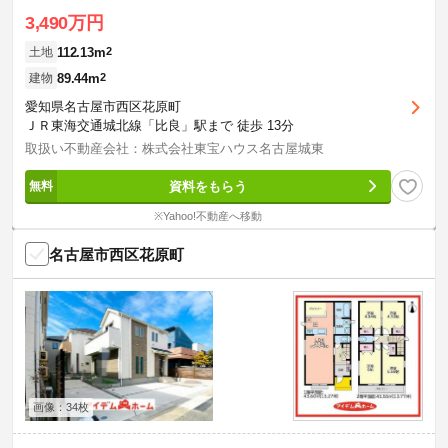
3,490万円
112.13m
2
土地
89.44m
2
建物
愛知県名古屋市西区花原町
ＪＲ東海交通城北線「比良」駅まで 徒歩 13分
取扱い不動産会社：株式会社東宝ハウス名古屋城東
資料をもらう
※Yahoo!不動産へ移動
名古屋市西区花原町
画像：34枚