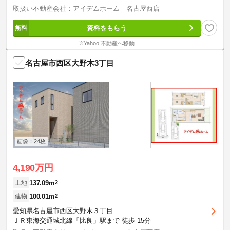
取扱い不動産会社：アイデムホーム 名古屋西店
資料をもらう
※Yahoo!不動産へ移動
名古屋市西区大野木3丁目
画像：24枚
4,190万円
137.09m
2
土地
100.01m
2
建物
愛知県名古屋市西区大野木３丁目
ＪＲ東海交通城北線「比良」駅まで 徒歩 15分