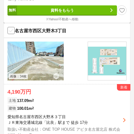
資料をもらう
※Yahoo!不動産へ移動
名古屋市西区大野木3丁目
画像：34枚
新着
4,190万円
137.09m
2
土地
100.01m
2
建物
愛知県名古屋市西区大野木３丁目
ＪＲ東海交通城北線「比良」駅まで 徒歩 17分
取扱い不動産会社：ONE TOP HOUSE アピタ名古屋北店 株式会