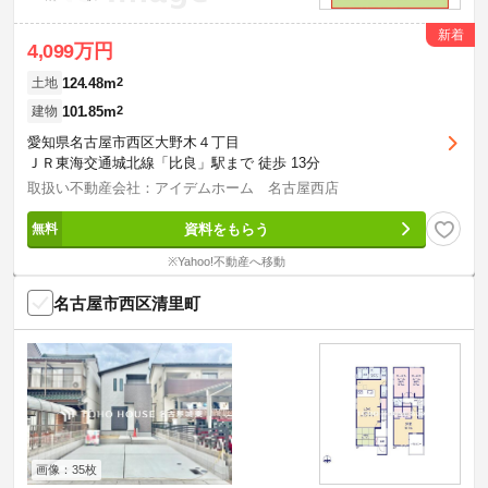
新着
4,099万円
124.48m
2
土地
101.85m
2
建物
愛知県名古屋市西区大野木４丁目
ＪＲ東海交通城北線「比良」駅まで 徒歩 13分
取扱い不動産会社：アイデムホーム 名古屋西店
資料をもらう
※Yahoo!不動産へ移動
名古屋市西区清里町
画像：35枚