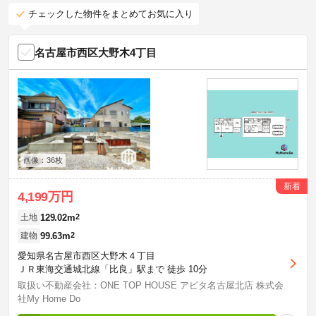
チェックした物件をまとめてお気に入り
名古屋市西区大野木4丁目
画像：36枚
新着
4,199万円
129.02m
2
土地
99.63m
2
建物
愛知県名古屋市西区大野木４丁目
ＪＲ東海交通城北線「比良」駅まで 徒歩 10分
取扱い不動産会社：ONE TOP HOUSE アピタ名古屋北店 株式会
社My Home Do