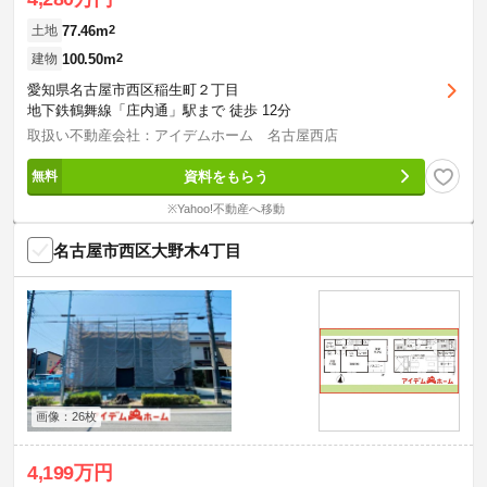
77.46m
2
土地
100.50m
2
建物
愛知県名古屋市西区稲生町２丁目
地下鉄鶴舞線「庄内通」駅まで 徒歩 12分
取扱い不動産会社：アイデムホーム 名古屋西店
資料をもらう
※Yahoo!不動産へ移動
名古屋市西区大野木4丁目
画像：26枚
4,199万円