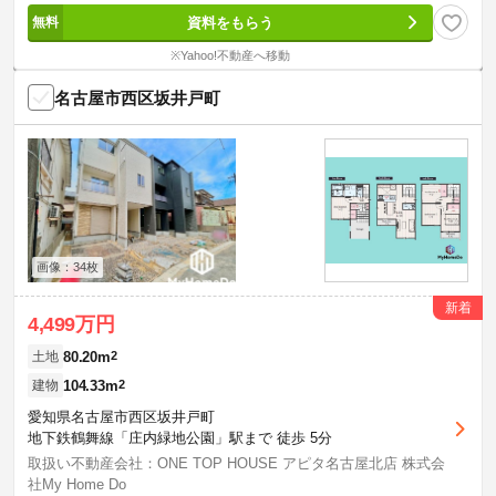
資料をもらう
※Yahoo!不動産へ移動
名古屋市西区坂井戸町
画像：34枚
新着
4,499万円
80.20m
2
土地
104.33m
2
建物
愛知県名古屋市西区坂井戸町
地下鉄鶴舞線「庄内緑地公園」駅まで 徒歩 5分
取扱い不動産会社：ONE TOP HOUSE アピタ名古屋北店 株式会
社My Home Do