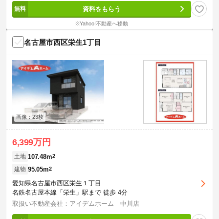
資料をもらう
※Yahoo!不動産へ移動
名古屋市西区栄生1丁目
画像：23枚
6,399万円
107.48m
2
土地
95.05m
2
建物
愛知県名古屋市西区栄生１丁目
名鉄名古屋本線「栄生」駅まで 徒歩 4分
取扱い不動産会社：アイデムホーム 中川店