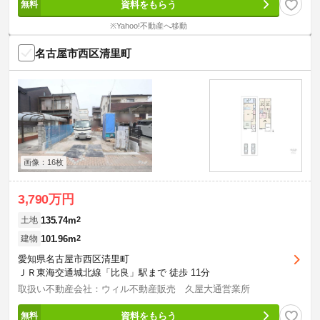
資料をもらう
※Yahoo!不動産へ移動
名古屋市西区清里町
画像：16枚
3,790万円
135.74m
2
土地
101.96m
2
建物
愛知県名古屋市西区清里町
ＪＲ東海交通城北線「比良」駅まで 徒歩 11分
取扱い不動産会社：ウィル不動産販売 久屋大通営業所
資料をもらう