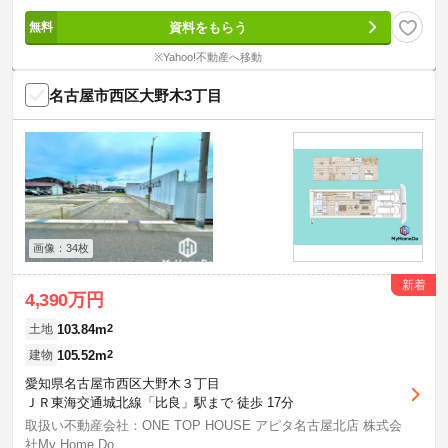
資料をもらう
※Yahoo!不動産へ移動
名古屋市西区大野木3丁目
画像：34枚
新着
4,390万円
103.84m
2
土地
105.52m
2
建物
愛知県名古屋市西区大野木３丁目
ＪＲ東海交通城北線「比良」駅まで 徒歩 17分
取扱い不動産会社：ONE TOP HOUSE アピタ名古屋北店 株式会
社My Home Do