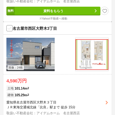
取扱い不動産会社：アイデムホーム 名古屋西店
資料をもらう
※Yahoo!不動産へ移動
名古屋市西区大野木3丁目
画像：24枚
4,590万円
101.14m
2
土地
105.29m
2
建物
愛知県名古屋市西区大野木３丁目
ＪＲ東海交通城北線「比良」駅まで 徒歩 15分
取扱い不動産会社：アイデムホーム 名古屋西店