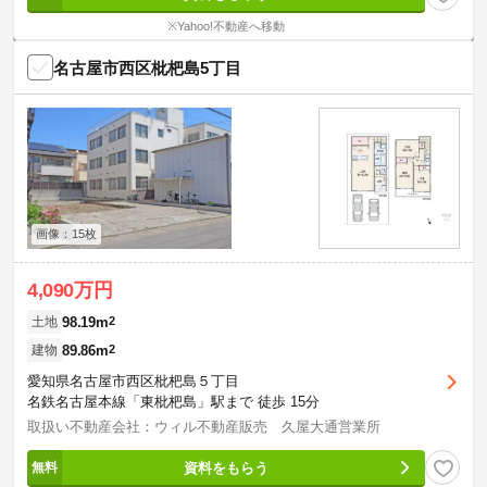
※Yahoo!不動産へ移動
名古屋市西区枇杷島5丁目
画像：15枚
4,090万円
98.19m
2
土地
89.86m
2
建物
愛知県名古屋市西区枇杷島５丁目
名鉄名古屋本線「東枇杷島」駅まで 徒歩 15分
取扱い不動産会社：ウィル不動産販売 久屋大通営業所
資料をもらう