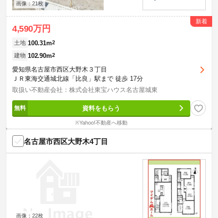
画像：21枚
新着
4,590万円
100.31m
2
土地
102.90m
2
建物
愛知県名古屋市西区大野木３丁目
ＪＲ東海交通城北線「比良」駅まで 徒歩 17分
取扱い不動産会社：株式会社東宝ハウス名古屋城東
資料をもらう
※Yahoo!不動産へ移動
名古屋市西区大野木4丁目
画像：22枚