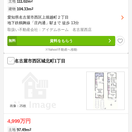
111.02m
2
土地
104.33m
2
建物
愛知県名古屋市西区上堀越町２丁目
地下鉄鶴舞線「庄内通」駅まで 徒歩 13分
取扱い不動産会社：アイデムホーム 名古屋西店
資料をもらう
※Yahoo!不動産へ移動
名古屋市西区城北町1丁目
画像：25枚
4,999万円
97.49m
2
土地