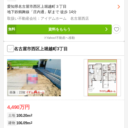
愛知県名古屋市西区上堀越町３丁目
地下鉄鶴舞線「庄内通」駅まで 徒歩 14分
取扱い不動産会社：アイデムホーム 名古屋西店
資料をもらう
※Yahoo!不動産へ移動
名古屋市西区上堀越町3丁目
画像：22枚
4,490万円
100.20m
2
土地
106.09m
2
建物