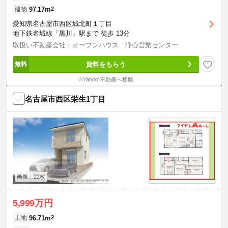
97.17m
2
建物
愛知県名古屋市西区城北町１丁目
地下鉄名城線「黒川」駅まで 徒歩 13分
取扱い不動産会社：オープンハウス 浄心営業センター
資料をもらう
※Yahoo!不動産へ移動
名古屋市西区栄生1丁目
画像：22枚
5,999万円
96.71m
2
土地