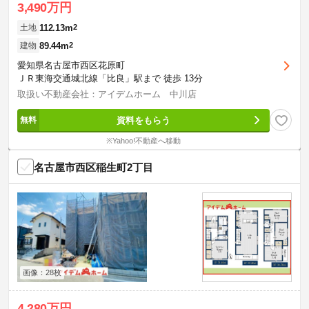
3,490万円
112.13m
2
土地
89.44m
2
建物
愛知県名古屋市西区花原町
ＪＲ東海交通城北線「比良」駅まで 徒歩 13分
取扱い不動産会社：アイデムホーム 中川店
資料をもらう
※Yahoo!不動産へ移動
名古屋市西区稲生町2丁目
画像：28枚
4,280万円