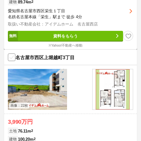
89.74m
2
建物
愛知県名古屋市西区栄生１丁目
名鉄名古屋本線「栄生」駅まで 徒歩 4分
取扱い不動産会社：アイデムホーム 名古屋西店
資料をもらう
※Yahoo!不動産へ移動
名古屋市西区上堀越町3丁目
画像：22枚
3,990万円
76.11m
2
土地
100.20m
2
建物