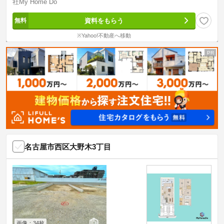
社My Home Do
資料をもらう
※Yahoo!不動産へ移動
名古屋市西区大野木3丁目
画像：34枚