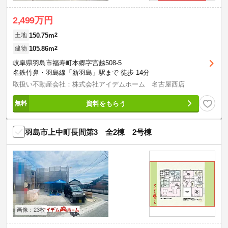
2,499万円
150.75m
2
土地
105.86m
2
建物
岐阜県羽島市福寿町本郷字宮越508-5
名鉄竹鼻・羽島線「新羽島」駅まで 徒歩 14分
取扱い不動産会社：株式会社アイデムホーム 名古屋西店
資料をもらう
羽島市上中町長間第3 全2棟 2号棟
画像：23枚