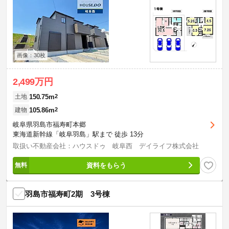
画像：30枚
2,499万円
150.75m
2
土地
105.86m
2
建物
岐阜県羽島市福寿町本郷
東海道新幹線「岐阜羽島」駅まで 徒歩 13分
取扱い不動産会社：ハウスドゥ 岐阜西 デイライフ株式会社
資料をもらう
羽島市福寿町2期 3号棟