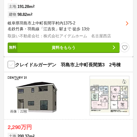
191.28m
2
土地
98.82m
2
建物
岐阜県羽島市上中町長間字村内1375-2
名鉄竹鼻・羽島線「江吉良」駅まで 徒歩 13分
取扱い不動産会社：株式会社アイデムホーム 名古屋西店
資料をもらう
クレイドルガーデン 羽島市上中町長間第3 2号棟
画像：22枚
2,290万円
200.37m
2
土地