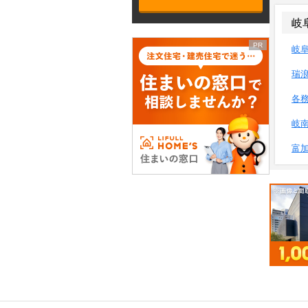
岐
岐
瑞
各
岐
富