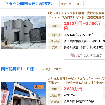
【マタウン関南天神】瑞穂支店
新築分譲一戸建て
8月ラストチャンス特別価格 完成内覧会開
ドｐａｙ 3万円プレゼント「洗濯乾燥機の
2,980万円～3,480万
価格
円
2
2
205.14m
～205.22m
土地面積
岐阜県関市南天神2丁目31-1 31
所在地
交通
長良川鉄道「関口」駅 徒歩8分
お気に入りに追加
関市稲河町1 Ｅ棟
新築仲介一戸建て
お引越し無料サービス！さらにAmazonギ
可能です！ 朝9時〜夜21時まで【年中無
2,680万円
価格
2
203.52m
土地面積
岐阜県関市稲河町63番8
所在地