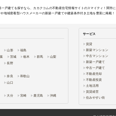
新築一戸建てを探すなら、カカクコムの不動産住宅情報サイトのスマイティ！関市
ーや地域密着型ハウスメーカーの新築一戸建てや建築条件付き土地を豊富に掲載！
サービス
賃貸
新築マンション
山形
福島
中古マンション
葉
茨城
栃木
群馬
山梨
新築一戸建て
長野
中古一戸建て
不動産売却
奈良
和歌山
不動産投資
山口
土地活用
賃貸経営
大分
宮崎
鹿児島
沖縄
住みやすい街