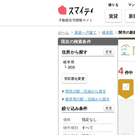
借りる
マン
賃貸
新
不動産住宅情報サイト
ホーム
新築一戸建て
岐阜県
関市の新
現在の検索条件
住所から探す
変更
岐阜県
関市
4
件中
市区郡を変更
関市の駅・沿線から探す
岐阜県の駅・沿線から探す
絞り込み条件
変更
価格
指定なし
物件種別
すべて