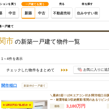
ションを買う
売る
街を探す
一戸建てを買う
築
中古
新築
中古
不動産売却
住みやすい街
築一戸建て
関市
の新築一戸建て物件一覧
1～4件を表示
お気に入りに追
チェックした物件をまとめて
関市稲口
新築仲介一戸建て
＼最終1邸！LDKエアコン付き/関市稲口分
ー・耐震等級3/収納豊富/客間のあるリビン
3,180万円
価格