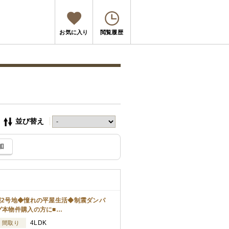
お気に入り
閲覧履歴
並び替え
加
譲2号地◆憧れの平屋生活◆制震ダンパ
グ本物件購入の方に■…
4LDK
間取り