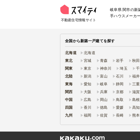
岐阜県 関市の
手ハウスメーカ
不動産住宅情報サイト
全国から新築一戸建てを探す
北海道
北海道
東北
宮城
青森
岩手
秋田
関東
東京
神奈川
埼玉
千
北陸
新潟
富山
石川
福井
東海
愛知
岐阜
静岡
三重
関西
大阪
兵庫
京都
滋賀
中国
広島
岡山
鳥取
島根
四国
香川
徳島
愛媛
高知
九州
福岡
佐賀
長崎
熊本