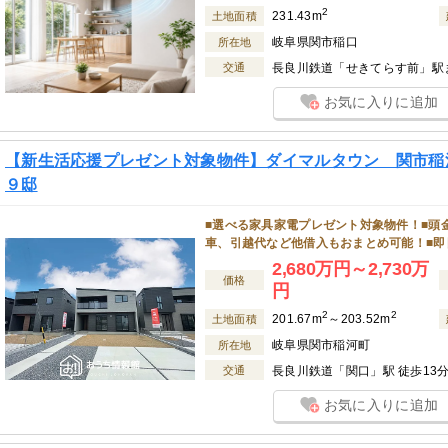
2
231.43m
土地面積
岐阜県関市稲口
所在地
交通
長良川鉄道「せきてらす前」駅ま
お気に入りに追加
【新生活応援プレゼント対象物件】ダイマルタウン 関市稲
９邸
■選べる家具家電プレゼント対象物件！■頭
車、引越代など他借入もおまとめ可能！■即
2,680万円～2,730万
価格
円
2
2
201.67m
～203.52m
土地面積
岐阜県関市稲河町
所在地
交通
長良川鉄道「関口」駅 徒歩13
お気に入りに追加