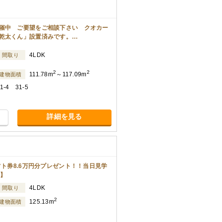
催中 ご要望をご相談下さい クオカー
乾太くん」設置済みです。…
4LDK
間取り
2
2
111.78m
～117.09m
建物面積
-4 31-5
詳細を見る
フト券8.6万円分プレゼント！！当日見学
休】
4LDK
間取り
2
125.13m
建物面積