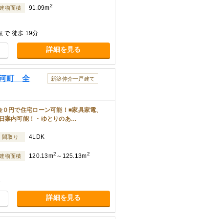
2
91.09m
建物面積
で 徒歩 19分
詳細を見る
河町 全
新築仲介一戸建て
金０円で住宅ローン可能！■家具家電、
日案内可能！・ゆとりのあ…
4LDK
間取り
2
2
120.13m
～125.13m
建物面積
分
詳細を見る