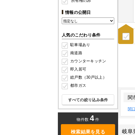
所有権のみ
情報の公開日
人気のこだわり条件
駐車場あり
南道路
カウンターキッチン
即入居可
総戸数（30戸以上）
都市ガス
関
すべての絞り込み条件
関
4
物件数
件
岐阜
検索結果を見る