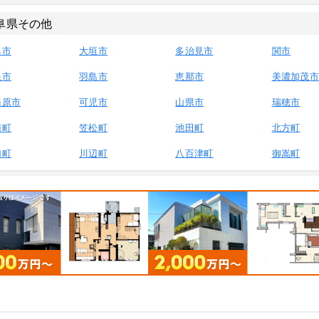
阜県その他
阜市
大垣市
多治見市
関市
浪市
羽島市
恵那市
美濃加茂市
務原市
可児市
山県市
瑞穂市
南町
笠松町
池田町
北方町
加町
川辺町
八百津町
御嵩町