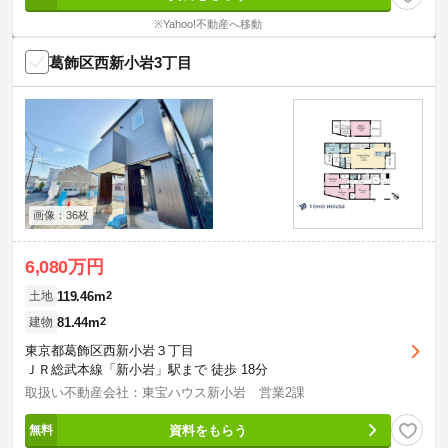
※Yahoo!不動産へ移動
葛飾区西新小岩3丁目
画像：36枚
6,080万円
119.46m
2
土地
81.44m
2
建物
東京都葛飾区西新小岩３丁目
ＪＲ総武本線「新小岩」駅まで 徒歩 18分
取扱い不動産会社：東宝ハウス新小岩 営業2課
資料をもらう