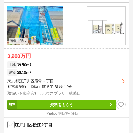
画像：25枚
3,980万円
39.50m
2
土地
59.19m
2
建物
東京都江戸川区鹿骨２丁目
都営新宿線「篠崎」駅まで 徒歩 17分
取扱い不動産会社：ハウスプラザ 篠崎店
資料をもらう
※Yahoo!不動産へ移動
江戸川区松江2丁目