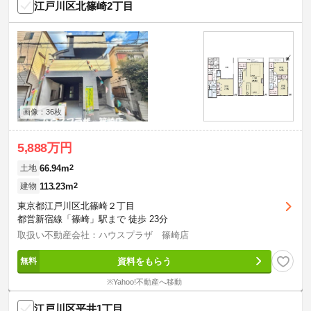
江戸川区北篠崎2丁目
画像：36枚
5,888万円
66.94m
2
土地
113.23m
2
建物
東京都江戸川区北篠崎２丁目
都営新宿線「篠崎」駅まで 徒歩 23分
取扱い不動産会社：ハウスプラザ 篠崎店
資料をもらう
※Yahoo!不動産へ移動
江戸川区平井1丁目