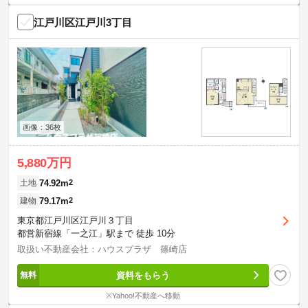
江戸川区江戸川3丁目
画像：36枚
5,880万円
74.92m
2
土地
79.17m
2
建物
東京都江戸川区江戸川３丁目
都営新宿線「一之江」駅まで 徒歩 10分
取扱い不動産会社：ハウスプラザ 篠崎店
資料をもらう
※Yahoo!不動産へ移動