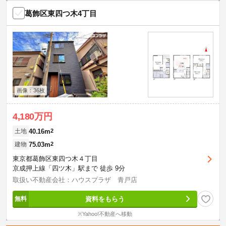
葛飾区東四つ木4丁目
画像：36枚
4,180万円
40.16m
2
土地
75.03m
2
建物
東京都葛飾区東四つ木４丁目
京成押上線「四ツ木」駅まで 徒歩 9分
取扱い不動産会社：ハウスプラザ 青戸店
資料をもらう
※Yahoo!不動産へ移動