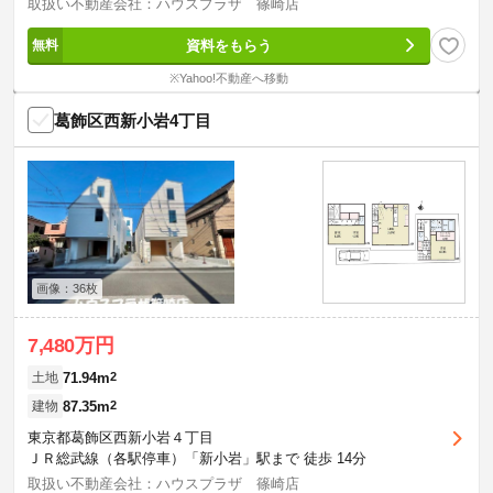
取扱い不動産会社：ハウスプラザ 篠崎店
資料をもらう
※Yahoo!不動産へ移動
葛飾区西新小岩4丁目
画像：36枚
7,480万円
71.94m
2
土地
87.35m
2
建物
東京都葛飾区西新小岩４丁目
ＪＲ総武線（各駅停車）「新小岩」駅まで 徒歩 14分
取扱い不動産会社：ハウスプラザ 篠崎店