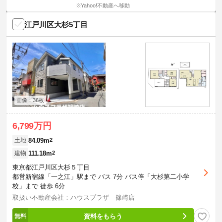
※Yahoo!不動産へ移動
江戸川区大杉5丁目
画像：36枚
6,799万円
84.09m
2
土地
111.18m
2
建物
東京都江戸川区大杉５丁目
都営新宿線「一之江」駅まで バス 7分 バス停「大杉第二小学
校」まで 徒歩 6分
取扱い不動産会社：ハウスプラザ 篠崎店
資料をもらう