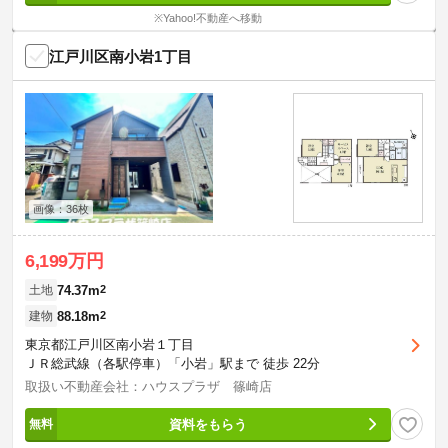
※Yahoo!不動産へ移動
江戸川区南小岩1丁目
画像：36枚
6,199万円
74.37m
2
土地
88.18m
2
建物
東京都江戸川区南小岩１丁目
ＪＲ総武線（各駅停車）「小岩」駅まで 徒歩 22分
取扱い不動産会社：ハウスプラザ 篠崎店
資料をもらう