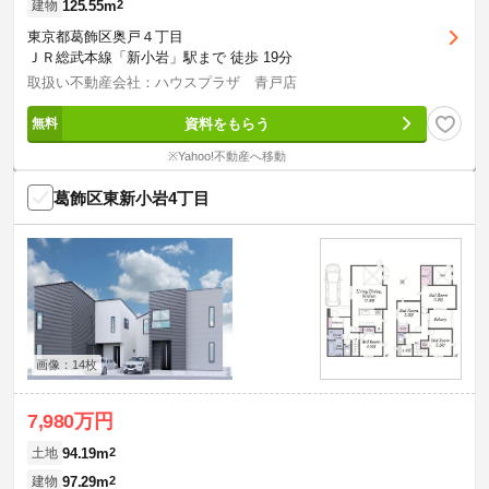
125.55m
2
建物
東京都葛飾区奥戸４丁目
ＪＲ総武本線「新小岩」駅まで 徒歩 19分
取扱い不動産会社：ハウスプラザ 青戸店
資料をもらう
※Yahoo!不動産へ移動
葛飾区東新小岩4丁目
画像：14枚
7,980万円
94.19m
2
土地
97.29m
2
建物