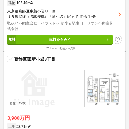
103.40m
2
建物
東京都葛飾区東新小岩８丁目
ＪＲ総武線（各駅停車）「新小岩」駅まで 徒歩 17分
取扱い不動産会社：ハウスドゥ 新小岩駅南口 リオン不動産株
式会社
資料をもらう
※Yahoo!不動産へ移動
葛飾区西新小岩3丁目
画像：27枚
3,980万円
52.71m
2
土地