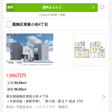
資料をもらう
※Yahoo!不動産へ移動
葛飾区東新小岩4丁目
画像：36枚
7,980万円
94.29m
2
土地
96.05m
2
建物
東京都葛飾区東新小岩４丁目
ＪＲ総武線（各駅停車）「新小岩」駅まで 徒歩 17分
取扱い不動産会社：ハウスプラザ 篠崎店