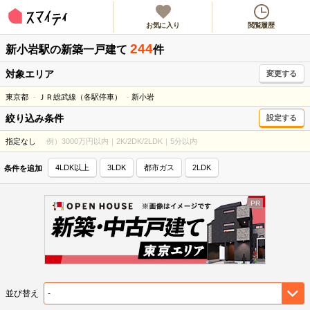
お気に入り
閲覧履歴
244
新小岩駅
の新築一戸建て
件
対象エリア
変更する
東京都
ＪＲ総武線（各駅停車）
新小岩
絞り込み条件
設定する
指定なし
例）3000万円以内｜2K/2DK/2LDK｜5分以内
4LDK以上
3LDK
都市ガス
2LDK
条件を追加
並び替え