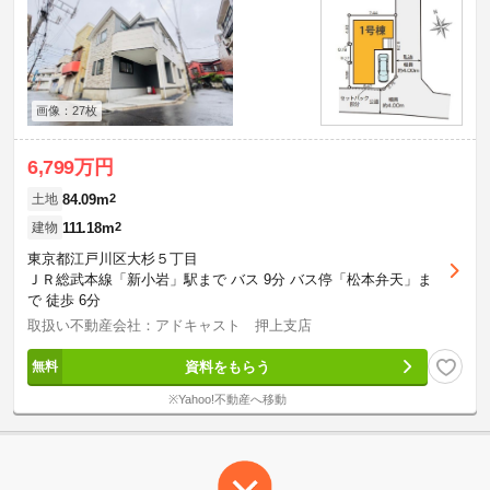
画像：27枚
6,799万円
84.09m
2
土地
111.18m
2
建物
東京都江戸川区大杉５丁目
ＪＲ総武本線「新小岩」駅まで バス 9分 バス停「松本弁天」ま
で 徒歩 6分
取扱い不動産会社：アドキャスト 押上支店
資料をもらう
※Yahoo!不動産へ移動