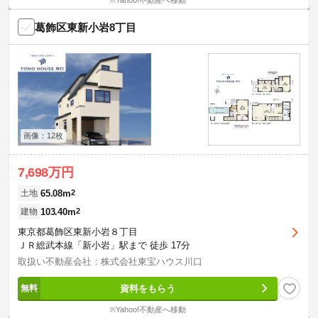
※Yahoo!不動産へ移動
葛飾区東新小岩8丁目
画像：12枚
7,698万円
65.08m
2
土地
103.40m
2
建物
東京都葛飾区東新小岩８丁目
ＪＲ総武本線「新小岩」駅まで 徒歩 17分
取扱い不動産会社：株式会社東宝ハウス川口
資料をもらう
※Yahoo!不動産へ移動