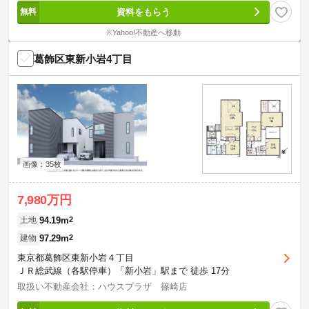
資料をもらう
※Yahoo!不動産へ移動
葛飾区東新小岩4丁目
画像：35枚
7,980万円
94.19m
2
土地
97.29m
2
建物
東京都葛飾区東新小岩４丁目
ＪＲ総武線（各駅停車）「新小岩」駅まで 徒歩 17分
取扱い不動産会社：ハウスプラザ 篠崎店