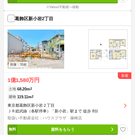
※Yahoo!不動産へ移動
葛飾区新小岩2丁目
画像：35枚
新着
1億1,580万円
68.20m
2
土地
119.11m
2
建物
東京都葛飾区新小岩２丁目
ＪＲ総武線（各駅停車）「新小岩」駅まで 徒歩 8分
取扱い不動産会社：ハウスプラザ 篠崎店
資料をもらう