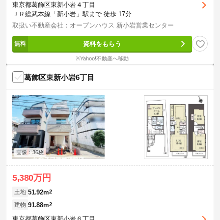
東京都葛飾区東新小岩４丁目
ＪＲ総武本線「新小岩」駅まで 徒歩 17分
取扱い不動産会社：オープンハウス 新小岩営業センター
資料をもらう
※Yahoo!不動産へ移動
葛飾区東新小岩6丁目
画像：36枚
5,380万円
51.92m
2
土地
91.88m
2
建物
東京都葛飾区東新小岩６丁目