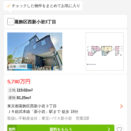
チェックした物件をまとめてお気に入り
葛飾区西新小岩3丁目
画像：36枚
5,780万円
119.02m
2
土地
81.25m
2
建物
東京都葛飾区西新小岩３丁目
ＪＲ総武本線「新小岩」駅まで 徒歩 18分
取扱い不動産会社：東宝ハウス新小岩 営業2課
資料をもらう