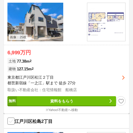
画像：25枚
6,999万円
77.38m
2
土地
127.15m
2
建物
東京都江戸川区松江２丁目
都営新宿線「一之江」駅まで 徒歩 27分
取扱い不動産会社：住宅情報館 船橋店
資料をもらう
※Yahoo!不動産へ移動
江戸川区松島2丁目