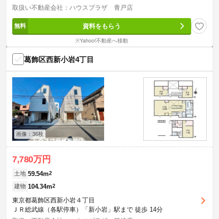
取扱い不動産会社：ハウスプラザ 青戸店
資料をもらう
※Yahoo!不動産へ移動
葛飾区西新小岩4丁目
画像：36枚
7,780万円
59.54m
2
土地
104.34m
2
建物
東京都葛飾区西新小岩４丁目
ＪＲ総武線（各駅停車）「新小岩」駅まで 徒歩 14分