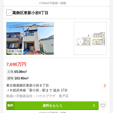
※Yahoo!不動産へ移動
葛飾区東新小岩8丁目
画像：31枚
7,698万円
65.08m
2
土地
103.40m
2
建物
東京都葛飾区東新小岩８丁目
ＪＲ総武本線「新小岩」駅まで 徒歩 17分
取扱い不動産会社：ハウスプラザ 青戸店
資料をもらう