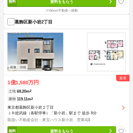
資料をもらう
※Yahoo!不動産へ移動
葛飾区新小岩2丁目
画像：36枚
新着
1億1,580万円
68.20m
2
土地
119.11m
2
建物
東京都葛飾区新小岩２丁目
ＪＲ総武線（各駅停車）「新小岩」駅まで 徒歩 8分
取扱い不動産会社：東宝ハウス新小岩 営業4課
資料をもらう