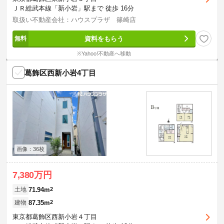
ＪＲ総武本線「新小岩」駅まで 徒歩 16分
取扱い不動産会社：ハウスプラザ 篠崎店
資料をもらう
※Yahoo!不動産へ移動
葛飾区西新小岩4丁目
画像：36枚
7,380万円
71.94m
2
土地
87.35m
2
建物
東京都葛飾区西新小岩４丁目