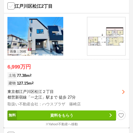
江戸川区松江2丁目
画像：36枚
6,999万円
77.38m
2
土地
127.15m
2
建物
東京都江戸川区松江２丁目
都営新宿線「一之江」駅まで 徒歩 27分
取扱い不動産会社：ハウスプラザ 篠崎店
資料をもらう
※Yahoo!不動産へ移動