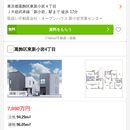
東京都葛飾区東新小岩４丁目
ＪＲ総武本線「新小岩」駅まで 徒歩 17分
取扱い不動産会社：オープンハウス 新小岩営業センター
資料をもらう
※Yahoo!不動産へ移動
葛飾区東新小岩4丁目
画像：14枚
7,980万円
94.29m
2
土地
96.05m
2
建物