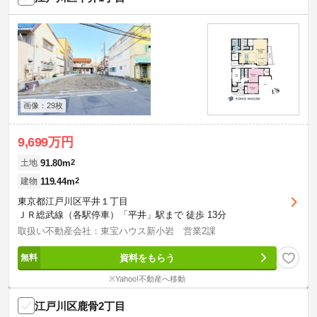
画像：29枚
9,699万円
91.80m
2
土地
119.44m
2
建物
東京都江戸川区平井１丁目
ＪＲ総武線（各駅停車）「平井」駅まで 徒歩 13分
取扱い不動産会社：東宝ハウス新小岩 営業2課
資料をもらう
※Yahoo!不動産へ移動
江戸川区鹿骨2丁目