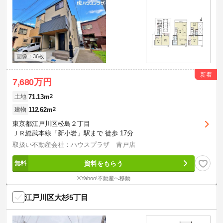
画像：36枚
新着
7,680万円
71.13m
2
土地
112.62m
2
建物
東京都江戸川区松島２丁目
ＪＲ総武本線「新小岩」駅まで 徒歩 17分
取扱い不動産会社：ハウスプラザ 青戸店
資料をもらう
※Yahoo!不動産へ移動
江戸川区大杉5丁目