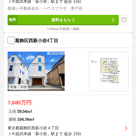
ＪＲ総武本線「新小岩」駅まで 徒歩 13分
取扱い不動産会社：ハウスプラザ 青戸店
資料をもらう
※Yahoo!不動産へ移動
葛飾区西新小岩4丁目
画像：36枚
7,680万円
59.54m
2
土地
104.34m
2
建物
東京都葛飾区西新小岩４丁目
ＪＲ総武本線「新小岩」駅まで 徒歩 13分