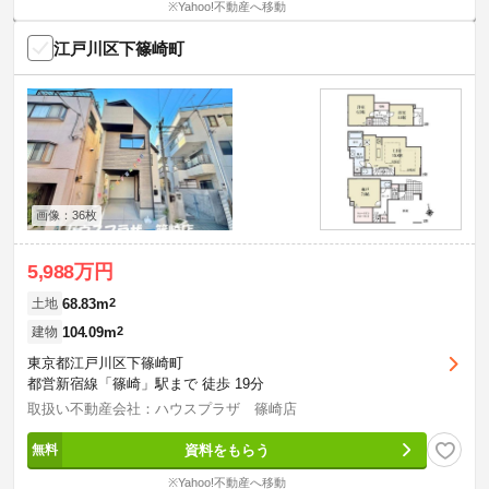
※Yahoo!不動産へ移動
江戸川区下篠崎町
画像：36枚
5,988万円
68.83m
2
土地
104.09m
2
建物
東京都江戸川区下篠崎町
都営新宿線「篠崎」駅まで 徒歩 19分
取扱い不動産会社：ハウスプラザ 篠崎店
資料をもらう
※Yahoo!不動産へ移動