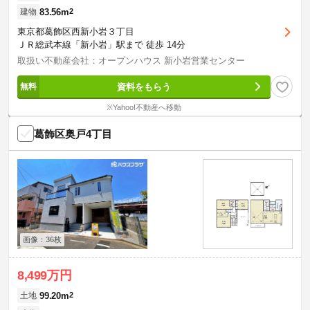
83.56m
2
建物
東京都葛飾区西新小岩３丁目
ＪＲ総武本線「新小岩」駅まで 徒歩 14分
取扱い不動産会社：オープンハウス 新小岩営業センター
資料をもらう
※Yahoo!不動産へ移動
葛飾区奥戸4丁目
画像：36枚
8,499万円
99.20m
2
土地