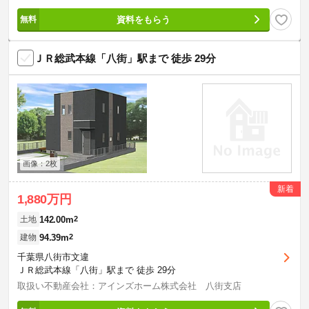
資料をもらう
ＪＲ総武本線「八街」駅まで 徒歩 29分
画像：2枚
新着
1,880万円
142.00m
2
土地
94.39m
2
建物
千葉県八街市文違
ＪＲ総武本線「八街」駅まで 徒歩 29分
取扱い不動産会社：アインズホーム株式会社 八街支店