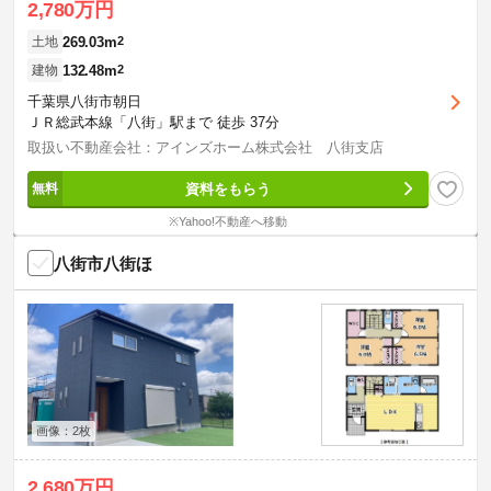
2,780万円
269.03m
2
土地
132.48m
2
建物
千葉県八街市朝日
ＪＲ総武本線「八街」駅まで 徒歩 37分
取扱い不動産会社：アインズホーム株式会社 八街支店
資料をもらう
※Yahoo!不動産へ移動
八街市八街ほ
画像：2枚
2,680万円