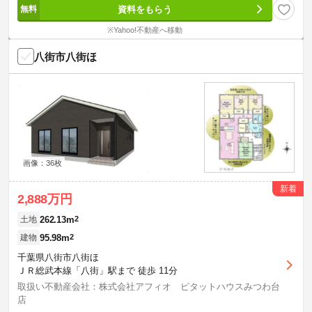
資料をもらう
※Yahoo!不動産へ移動
八街市八街ほ
画像：36枚
新着
2,888万円
262.13m
2
土地
95.98m
2
建物
千葉県八街市八街ほ
ＪＲ総武本線「八街」駅まで 徒歩 11分
取扱い不動産会社：株式会社アフィオ ピタットハウスみつわ台
店