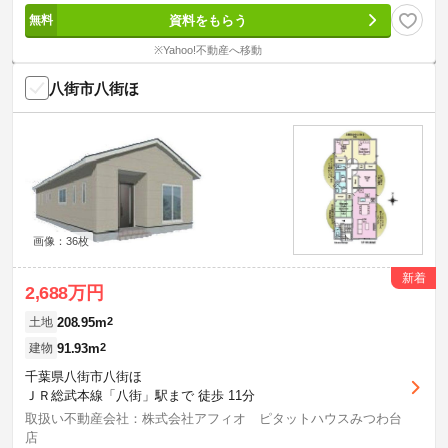
資料をもらう
※Yahoo!不動産へ移動
八街市八街ほ
画像：36枚
新着
2,688万円
208.95m
2
土地
91.93m
2
建物
千葉県八街市八街ほ
ＪＲ総武本線「八街」駅まで 徒歩 11分
取扱い不動産会社：株式会社アフィオ ピタットハウスみつわ台
店