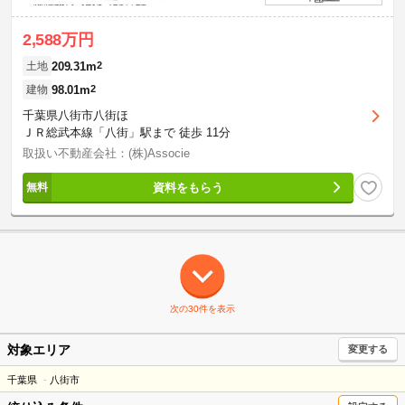
2,588万円
209.31m
2
土地
98.01m
2
建物
千葉県八街市八街ほ
ＪＲ総武本線「八街」駅まで 徒歩 11分
取扱い不動産会社：(株)Associe
資料をもらう
次の30件を表示
対象エリア
変更する
千葉県
八街市