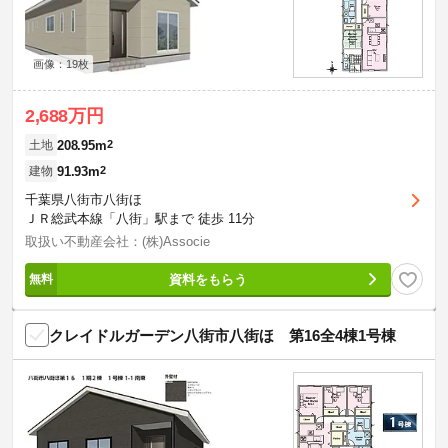
画像：19枚
2,688万円
208.95m
2
土地
91.93m
2
建物
千葉県八街市八街ほ
ＪＲ総武本線「八街」駅まで 徒歩 11分
取扱い不動産会社：(株)Associe
資料をもらう
クレイドルガーデン八街市八街ほ 第16全4棟1号棟