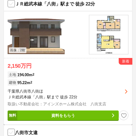
ＪＲ総武本線「八街」駅まで 徒歩 22分
画像：2枚
新着
2,150万円
194.00m
2
土地
95.22m
2
建物
千葉県八街市八街ほ
ＪＲ総武本線「八街」駅まで 徒歩 22分
取扱い不動産会社：アインズホーム株式会社 八街支店
資料をもらう
八街市文違