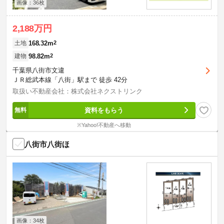
画像：36枚
2,188万円
168.32m
2
土地
98.82m
2
建物
千葉県八街市文違
ＪＲ総武本線「八街」駅まで 徒歩 42分
取扱い不動産会社：株式会社ネクストリンク
資料をもらう
※Yahoo!不動産へ移動
八街市八街ほ
画像：34枚