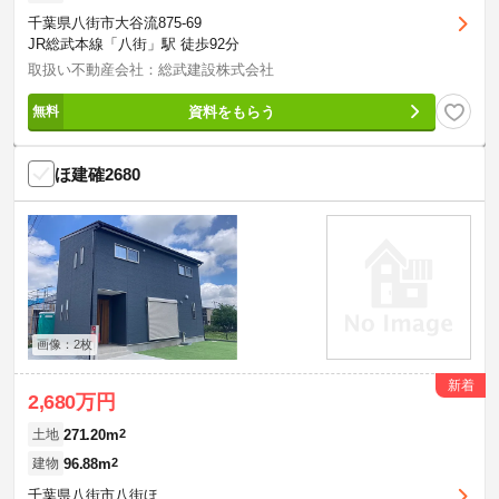
千葉県八街市大谷流875-69
JR総武本線「八街」駅 徒歩92分
取扱い不動産会社：総武建設株式会社
資料をもらう
ほ建確2680
画像：2枚
新着
2,680万円
271.20m
2
土地
96.88m
2
建物
千葉県八街市八街ほ