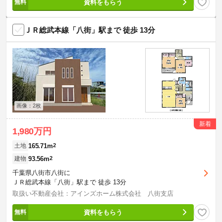
資料をもらう
ＪＲ総武本線「八街」駅まで 徒歩 13分
画像：2枚
新着
1,980万円
165.71m
2
土地
93.56m
2
建物
千葉県八街市八街に
ＪＲ総武本線「八街」駅まで 徒歩 13分
取扱い不動産会社：アインズホーム株式会社 八街支店
資料をもらう