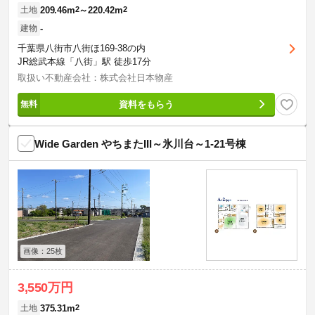
209.46m
2
～220.42m
2
土地
-
建物
千葉県八街市八街ほ169-38の内
JR総武本線「八街」駅 徒歩17分
取扱い不動産会社：株式会社日本物産
資料をもらう
Wide Garden やちまたIII～氷川台～1-21号棟
画像：25枚
3,550万円
375.31m
2
土地