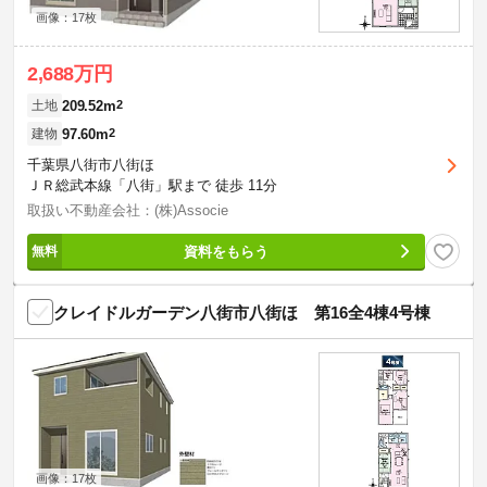
画像：17枚
2,688万円
209.52m
2
土地
97.60m
2
建物
千葉県八街市八街ほ
ＪＲ総武本線「八街」駅まで 徒歩 11分
取扱い不動産会社：(株)Associe
資料をもらう
クレイドルガーデン八街市八街ほ 第16全4棟4号棟
画像：17枚