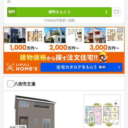
店
資料をもらう
※Yahoo!不動産へ移動
八街市文違
画像：33枚