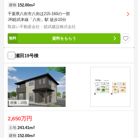
152.00m
2
建物
千葉県八街市八街ほ215-160の一部
JR総武本線「八街」駅 徒歩10分
取扱い不動産会社：総武建設株式会社
資料をもらう
瀬田19号棟
画像：28枚
2,650万円
243.41m
2
土地
152.00m
2
建物