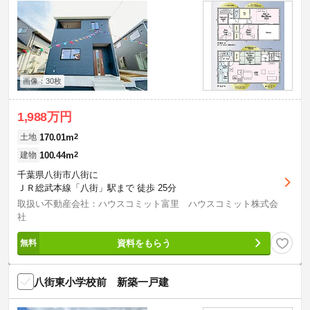
画像：30枚
1,988万円
170.01m
2
土地
100.44m
2
建物
千葉県八街市八街に
ＪＲ総武本線「八街」駅まで 徒歩 25分
取扱い不動産会社：ハウスコミット富里 ハウスコミット株式会
社
資料をもらう
八街東小学校前 新築一戸建