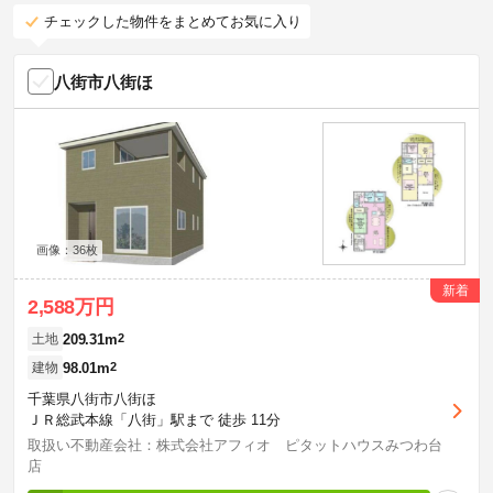
チェックした物件をまとめてお気に入り
八街市八街ほ
画像：36枚
新着
2,588万円
209.31m
2
土地
98.01m
2
建物
千葉県八街市八街ほ
ＪＲ総武本線「八街」駅まで 徒歩 11分
取扱い不動産会社：株式会社アフィオ ピタットハウスみつわ台
店