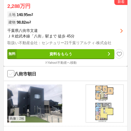
新着
2,288万円
140.95m
2
土地
98.82m
2
建物
千葉県八街市文違
ＪＲ総武本線「八街」駅まで 徒歩 45分
取扱い不動産会社：センチュリー21千葉リアルティ-株式会社
資料をもらう
※Yahoo!不動産へ移動
八街市朝日
画像：2枚