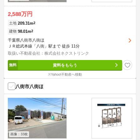
2,588万円
209.31m
2
土地
98.01m
2
建物
千葉県八街市八街ほ
ＪＲ総武本線「八街」駅まで 徒歩 11分
取扱い不動産会社：株式会社ネクストリンク
資料をもらう
※Yahoo!不動産へ移動
八街市八街ほ
画像：33枚