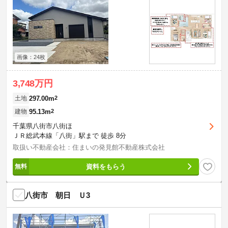
画像：24枚
3,748万円
297.00m
2
土地
95.13m
2
建物
千葉県八街市八街ほ
ＪＲ総武本線「八街」駅まで 徒歩 8分
取扱い不動産会社：住まいの発見館不動産株式会社
資料をもらう
八街市 朝日 Ｕ3