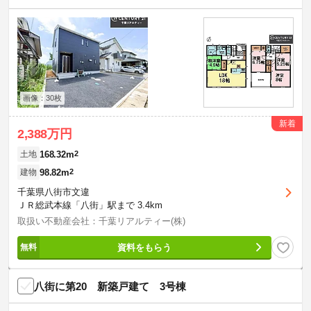
画像：30枚
新着
2,388万円
168.32m
2
土地
98.82m
2
建物
千葉県八街市文違
ＪＲ総武本線「八街」駅まで 3.4km
取扱い不動産会社：千葉リアルティー(株)
資料をもらう
八街に第20 新築戸建て 3号棟