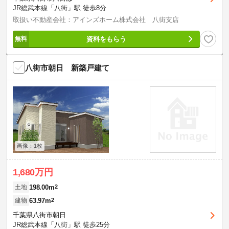
JR総武本線「八街」駅 徒歩8分
取扱い不動産会社：アインズホーム株式会社 八街支店
資料をもらう
八街市朝日 新築戸建て
画像：1枚
1,680万円
198.00m
2
土地
63.97m
2
建物
千葉県八街市朝日
JR総武本線「八街」駅 徒歩25分