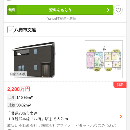
資料をもらう
※Yahoo!不動産へ移動
八街市文違
画像：33枚
新着
2,288万円
140.95m
2
土地
98.82m
2
建物
千葉県八街市文違
ＪＲ総武本線「八街」駅まで 3.2km
取扱い不動産会社：株式会社アフィオ ピタットハウスみつわ台