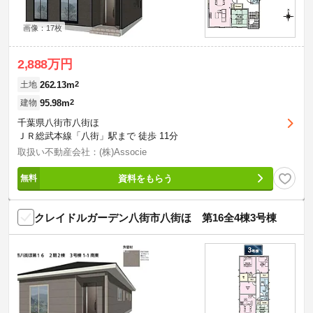
画像：17枚
2,888万円
262.13m
2
土地
95.98m
2
建物
千葉県八街市八街ほ
ＪＲ総武本線「八街」駅まで 徒歩 11分
取扱い不動産会社：(株)Associe
資料をもらう
クレイドルガーデン八街市八街ほ 第16全4棟3号棟