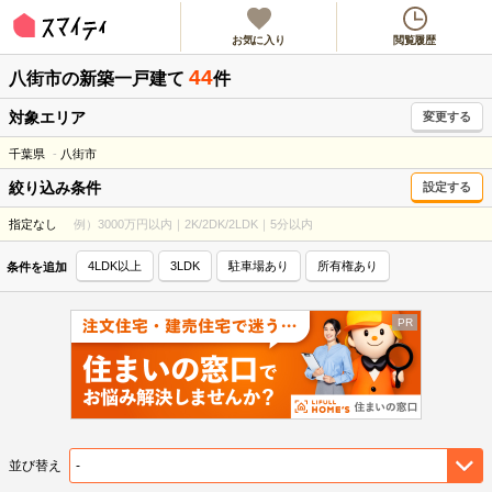
お気に入り
閲覧履歴
44
八街市
の新築一戸建て
件
対象エリア
変更する
千葉県
八街市
絞り込み条件
設定する
指定なし
例）3000万円以内｜2K/2DK/2LDK｜5分以内
4LDK以上
3LDK
駐車場あり
所有権あり
条件を追加
並び替え