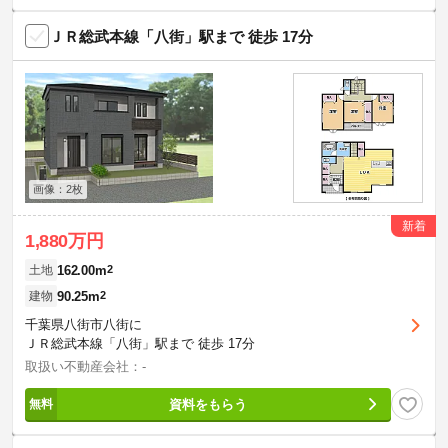
ＪＲ総武本線「八街」駅まで 徒歩 17分
画像：2枚
新着
1,880万円
162.00m
2
土地
90.25m
2
建物
千葉県八街市八街に
ＪＲ総武本線「八街」駅まで 徒歩 17分
取扱い不動産会社：-
資料をもらう