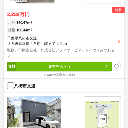
新着
2,288万円
140.47m
2
土地
100.44m
2
建物
千葉県八街市文違
ＪＲ総武本線「八街」駅まで 3.2km
取扱い不動産会社：株式会社アフィオ ピタットハウスみつわ台
店
資料をもらう
※Yahoo!不動産へ移動
八街市文違