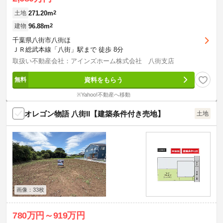
271.20m
2
土地
96.88m
2
建物
千葉県八街市八街ほ
ＪＲ総武本線「八街」駅まで 徒歩 8分
取扱い不動産会社：アインズホーム株式会社 八街支店
資料をもらう
※Yahoo!不動産へ移動
オレゴン物語 八街II【建築条件付き売地】
土地
画像：33枚
780万円～919万円