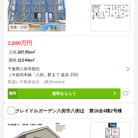
画像：21枚
2,880万円
207.95m
2
土地
113.44m
2
建物
千葉県八街市朝日
ＪＲ総武本線「八街」駅まで 徒歩 23分
取扱い不動産会社：(株)Associe
資料をもらう
クレイドルガーデン八街市八街ほ 第16全4棟2号棟