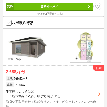
資料をもらう
※Yahoo!不動産へ移動
八街市八街ほ
画像：36枚
新着
2,688万円
209.52m
2
土地
97.60m
2
建物
千葉県八街市八街ほ
ＪＲ総武本線「八街」駅まで 徒歩 11分
取扱い不動産会社：株式会社アフィオ ピタットハウスみつわ台
店