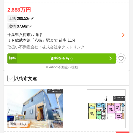
2,688万円
209.52m
2
土地
97.60m
2
建物
千葉県八街市八街ほ
ＪＲ総武本線「八街」駅まで 徒歩 11分
取扱い不動産会社：株式会社ネクストリンク
資料をもらう
※Yahoo!不動産へ移動
八街市文違
画像：14枚