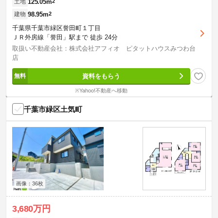
125.05m
2
土地
98.95m
2
建物
千葉県千葉市緑区誉田町１丁目
ＪＲ外房線「誉田」駅まで 徒歩 24分
取扱い不動産会社：株式会社アフィオ ピタットハウスみつわ台
店
資料をもらう
※Yahoo!不動産へ移動
千葉市緑区土気町
画像：36枚
3,680万円