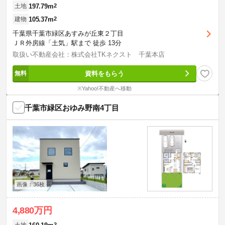
197.79m
2
土地
105.37m
2
建物
千葉県千葉市緑区あすみが丘東２丁目
ＪＲ外房線「土気」駅まで 徒歩 13分
取扱い不動産会社：株式会社TKネクスト 千葉本店
資料をもらう
※Yahoo!不動産へ移動
千葉市緑区おゆみ野南4丁目
画像：36枚
4,880万円
2