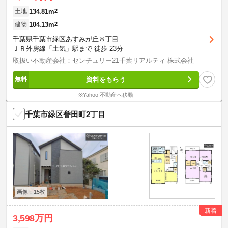
134.81m
2
土地
104.13m
2
建物
千葉県千葉市緑区あすみが丘８丁目
ＪＲ外房線「土気」駅まで 徒歩 23分
取扱い不動産会社：センチュリー21千葉リアルティ-株式会社
資料をもらう
※Yahoo!不動産へ移動
千葉市緑区誉田町2丁目
画像：15枚
新着
3,598万円