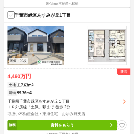
※Yahoo!不動産へ移動
千葉市緑区あすみが丘1丁目
画像：29枚
新着
4,490万円
117.63m
2
土地
99.36m
2
建物
千葉県千葉市緑区あすみが丘１丁目
ＪＲ外房線「土気」駅まで 徒歩 2分
取扱い不動産会社：東海住宅 おゆみ野支店
資料をもらう