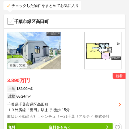
チェックした物件をまとめてお気に入り
千葉市緑区高田町
画像：36枚
新着
3,890万円
182.00m
2
土地
66.24m
2
建物
千葉県千葉市緑区高田町
ＪＲ外房線「誉田」駅まで 徒歩 15分
取扱い不動産会社：センチュリー21千葉リアルティ-株式会社
資料をもらう