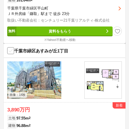
101.84m
建物
千葉県千葉市緑区平山町
ＪＲ外房線「鎌取」駅まで 徒歩 23分
取扱い不動産会社：センチュリー21千葉リアルティ-株式会社
資料をもらう
※Yahoo!不動産へ移動
千葉市緑区あすみが丘1丁目
画像：14枚
新着
3,890万円
97.55m
2
土地
96.88m
2
建物