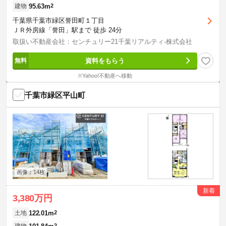
95.63m
2
建物
千葉県千葉市緑区誉田町１丁目
ＪＲ外房線「誉田」駅まで 徒歩 24分
取扱い不動産会社：センチュリー21千葉リアルティ-株式会社
資料をもらう
※Yahoo!不動産へ移動
千葉市緑区平山町
画像：14枚
新着
3,380万円
122.01m
2
土地
2