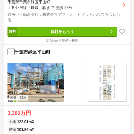
千葉県千葉市緑区平山町
ＪＲ外房線「鎌取」駅まで 徒歩 23分
取扱い不動産会社：株式会社アフィオ ピタットハウスみつわ台
店
資料をもらう
※Yahoo!不動産へ移動
千葉市緑区平山町
画像：36枚
3,380万円
122.01m
2
土地
101.84m
2
建物