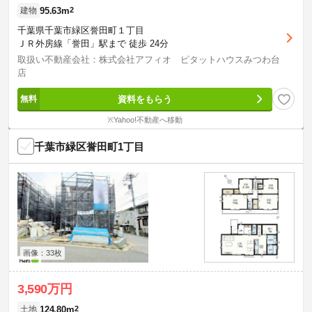
95.63m
2
建物
千葉県千葉市緑区誉田町１丁目
ＪＲ外房線「誉田」駅まで 徒歩 24分
取扱い不動産会社：株式会社アフィオ ピタットハウスみつわ台
店
資料をもらう
※Yahoo!不動産へ移動
千葉市緑区誉田町1丁目
画像：33枚
3,590万円
124.80m
2
土地