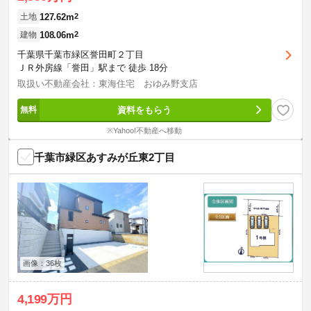
127.62m
2
土地
108.06m
2
建物
千葉県千葉市緑区誉田町２丁目
ＪＲ外房線「誉田」駅まで 徒歩 18分
取扱い不動産会社：東海住宅 おゆみ野支店
資料をもらう
※Yahoo!不動産へ移動
千葉市緑区あすみが丘東2丁目
画像：36枚
4,199万円