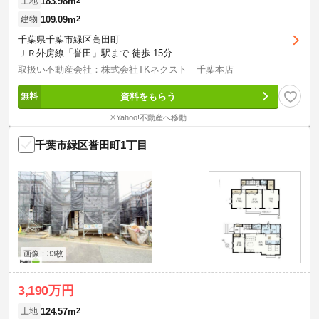
183.98m
土地
109.09m
2
建物
千葉県千葉市緑区高田町
ＪＲ外房線「誉田」駅まで 徒歩 15分
取扱い不動産会社：株式会社TKネクスト 千葉本店
資料をもらう
※Yahoo!不動産へ移動
千葉市緑区誉田町1丁目
画像：33枚
3,190万円
124.57m
2
土地