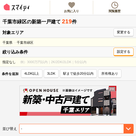
お気に入り
閲覧履歴
219
千葉市緑区
の新築一戸建て
件
対象エリア
変更する
千葉県
千葉市緑区
絞り込み条件
設定する
指定なし
例）3000万円以内｜2K/2DK/2LDK｜5分以内
4LDK以上
3LDK
駅まで徒歩20分以内
所有権あり
条件を追加
並び替え