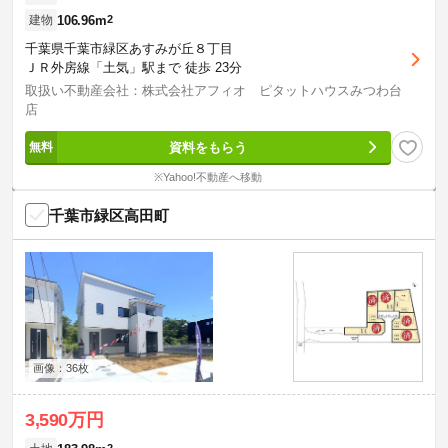
106.96m
2
建物
千葉県千葉市緑区あすみが丘８丁目
ＪＲ外房線「土気」駅まで 徒歩 23分
取扱い不動産会社：株式会社アフィオ ピタットハウスみつわ台
店
資料をもらう
※Yahoo!不動産へ移動
千葉市緑区高田町
画像：36枚
3,590万円
2