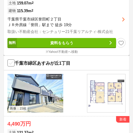
159.07m
2
土地
115.39m
2
建物
千葉県千葉市緑区誉田町２丁目
ＪＲ外房線「誉田」駅まで 徒歩 19分
取扱い不動産会社：センチュリー21千葉リアルティ-株式会社
資料をもらう
※Yahoo!不動産へ移動
千葉市緑区あすみが丘1丁目
画像：15枚
新着
4,490万円
121.37m
2
土地