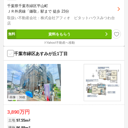
千葉県千葉市緑区平山町
ＪＲ外房線「鎌取」駅まで 徒歩 23分
取扱い不動産会社：株式会社アフィオ ピタットハウスみつわ台
店
資料をもらう
※Yahoo!不動産へ移動
千葉市緑区あすみが丘1丁目
画像：36枚
3,890万円
97.55m
2
土地
96.88m
2
建物