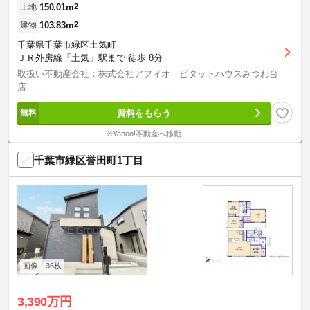
150.01m
2
土地
103.83m
2
建物
千葉県千葉市緑区土気町
ＪＲ外房線「土気」駅まで 徒歩 8分
取扱い不動産会社：株式会社アフィオ ピタットハウスみつわ台
店
資料をもらう
※Yahoo!不動産へ移動
千葉市緑区誉田町1丁目
画像：36枚
3,390万円