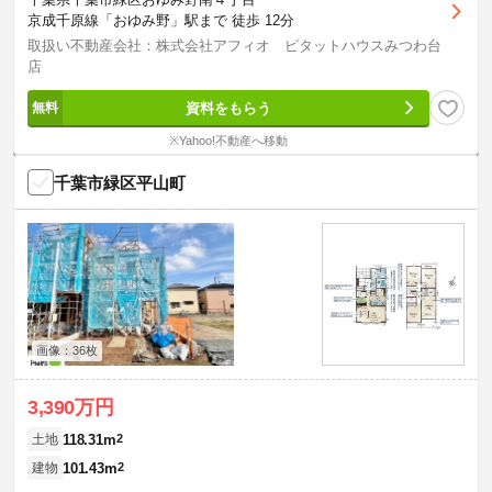
京成千原線「おゆみ野」駅まで 徒歩 12分
取扱い不動産会社：株式会社アフィオ ピタットハウスみつわ台
店
資料をもらう
※Yahoo!不動産へ移動
千葉市緑区平山町
画像：36枚
3,390万円
118.31m
2
土地
101.43m
2
建物