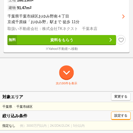
160.19m
土地
91.47m
2
建物
千葉県千葉市緑区おゆみ野南４丁目
京成千原線「おゆみ野」駅まで 徒歩 11分
取扱い不動産会社：株式会社TKネクスト 千葉本店
資料をもらう
※Yahoo!不動産へ移動
次の30件を表示
対象エリア
変更する
千葉県
千葉市緑区
絞り込み条件
設定する
指定なし
例）3000万円以内｜2K/2DK/2LDK｜5分以内