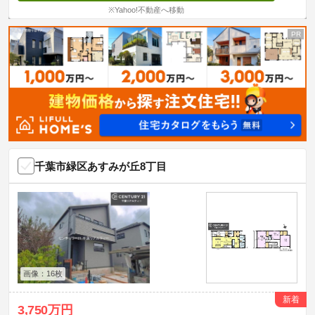
※Yahoo!不動産へ移動
千葉市緑区あすみが丘8丁目
画像：16枚
新着
3,750万円