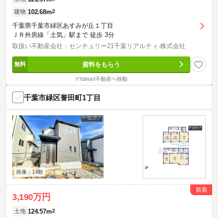
102.68m
2
建物
千葉県千葉市緑区あすみが丘１丁目
ＪＲ外房線「土気」駅まで 徒歩 3分
取扱い不動産会社：センチュリー21千葉リアルティ-株式会社
資料をもらう
※Yahoo!不動産へ移動
千葉市緑区誉田町1丁目
画像：14枚
新着
3,190万円
124.57m
2
土地