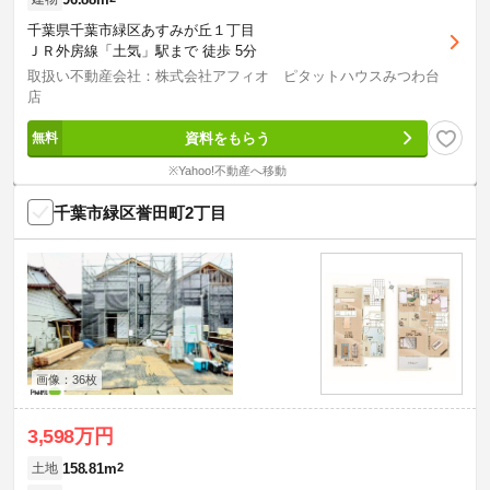
千葉県千葉市緑区あすみが丘１丁目
ＪＲ外房線「土気」駅まで 徒歩 5分
取扱い不動産会社：株式会社アフィオ ピタットハウスみつわ台
店
資料をもらう
※Yahoo!不動産へ移動
千葉市緑区誉田町2丁目
画像：36枚
3,598万円
158.81m
2
土地