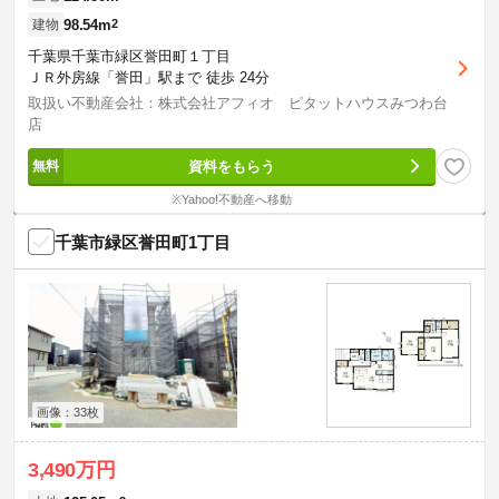
98.54m
2
建物
千葉県千葉市緑区誉田町１丁目
ＪＲ外房線「誉田」駅まで 徒歩 24分
取扱い不動産会社：株式会社アフィオ ピタットハウスみつわ台
店
資料をもらう
※Yahoo!不動産へ移動
千葉市緑区誉田町1丁目
画像：33枚
3,490万円