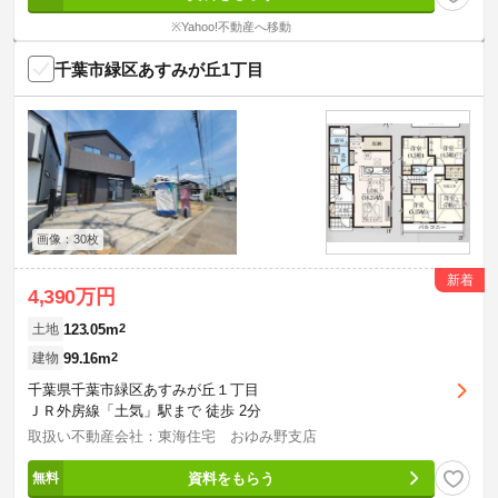
※Yahoo!不動産へ移動
千葉市緑区あすみが丘1丁目
画像：30枚
新着
4,390万円
123.05m
2
土地
99.16m
2
建物
千葉県千葉市緑区あすみが丘１丁目
ＪＲ外房線「土気」駅まで 徒歩 2分
取扱い不動産会社：東海住宅 おゆみ野支店
資料をもらう