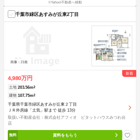
※Yahoo!不動産へ移動
千葉市緑区あすみが丘東2丁目
画像：21枚
新着
4,980万円
203.56m
2
土地
107.75m
2
建物
千葉県千葉市緑区あすみが丘東２丁目
ＪＲ外房線「土気」駅まで 徒歩 13分
取扱い不動産会社：株式会社アフィオ ピタットハウスみつわ台
店
資料をもらう