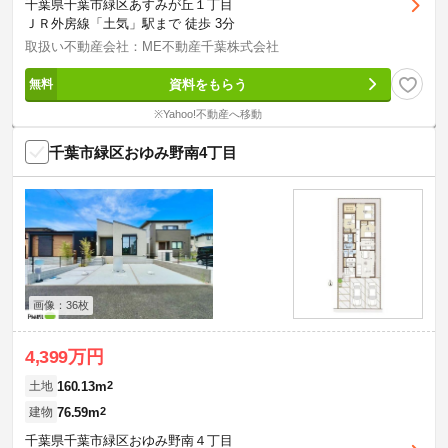
千葉県千葉市緑区あすみが丘１丁目
ＪＲ外房線「土気」駅まで 徒歩 3分
取扱い不動産会社：ME不動産千葉株式会社
資料をもらう
※Yahoo!不動産へ移動
千葉市緑区おゆみ野南4丁目
画像：36枚
4,399万円
160.13m
2
土地
76.59m
2
建物
千葉県千葉市緑区おゆみ野南４丁目