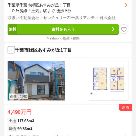
千葉県千葉市緑区あすみが丘１丁目
ＪＲ外房線「土気」駅まで 徒歩 5分
取扱い不動産会社：センチュリー21千葉リアルティ-株式会社
資料をもらう
※Yahoo!不動産へ移動
千葉市緑区あすみが丘1丁目
画像：10枚
新着
4,490万円
117.63m
2
土地
99.36m
2
建物