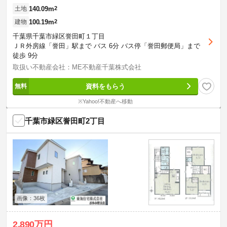
140.09m
2
土地
100.19m
2
建物
千葉県千葉市緑区誉田町１丁目
ＪＲ外房線「誉田」駅まで バス 6分 バス停「誉田郵便局」まで
徒歩 9分
取扱い不動産会社：ME不動産千葉株式会社
資料をもらう
※Yahoo!不動産へ移動
千葉市緑区誉田町2丁目
画像：36枚
2,890万円