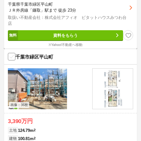
千葉県千葉市緑区平山町
ＪＲ外房線「鎌取」駅まで 徒歩 23分
取扱い不動産会社：株式会社アフィオ ピタットハウスみつわ台
店
資料をもらう
※Yahoo!不動産へ移動
千葉市緑区平山町
画像：36枚
3,390万円
124.79m
2
土地
100.81m
2
建物