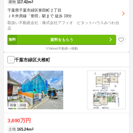
117.42m
2
建物
千葉県千葉市緑区誉田町２丁目
ＪＲ外房線「誉田」駅まで 徒歩 19分
取扱い不動産会社：株式会社アフィオ ピタットハウスみつわ台
店
資料をもらう
※Yahoo!不動産へ移動
千葉市緑区大椎町
画像：36枚
3,690万円
165.24m
2
土地