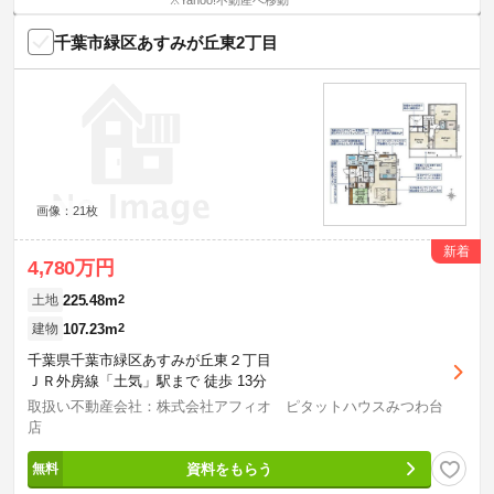
※Yahoo!不動産へ移動
千葉市緑区あすみが丘東2丁目
画像：21枚
新着
4,780万円
225.48m
2
土地
107.23m
2
建物
千葉県千葉市緑区あすみが丘東２丁目
ＪＲ外房線「土気」駅まで 徒歩 13分
取扱い不動産会社：株式会社アフィオ ピタットハウスみつわ台
店
資料をもらう