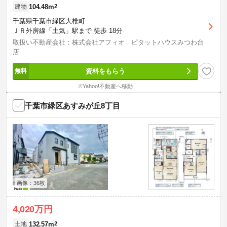
104.48m
2
建物
千葉県千葉市緑区大椎町
ＪＲ外房線「土気」駅まで 徒歩 18分
取扱い不動産会社：株式会社アフィオ ピタットハウスみつわ台
店
資料をもらう
※Yahoo!不動産へ移動
千葉市緑区あすみが丘8丁目
画像：36枚
4,020万円
132.57m
2
土地