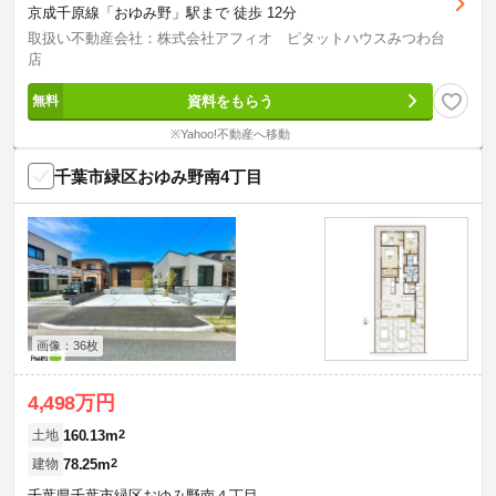
京成千原線「おゆみ野」駅まで 徒歩 12分
取扱い不動産会社：株式会社アフィオ ピタットハウスみつわ台
店
資料をもらう
※Yahoo!不動産へ移動
千葉市緑区おゆみ野南4丁目
画像：36枚
4,498万円
160.13m
2
土地
78.25m
2
建物
千葉県千葉市緑区おゆみ野南４丁目