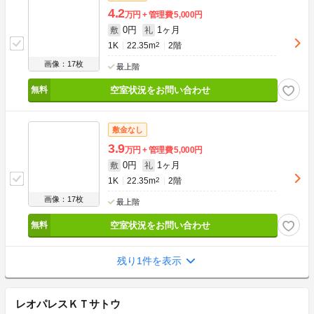
4.2
万円
管理費
5,000円
0円
1ヶ月
敷
礼
1K
22.35m
2
2階
画像：17枚
最上階
空室状況をお問い合わせ
敷金なし
3.9
万円
管理費
5,000円
0円
1ヶ月
敷
礼
1K
22.35m
2
2階
画像：17枚
最上階
空室状況をお問い合わせ
残り1件を表示
レオパレスＫＴサトウ