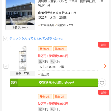
奥羽線 天童駅 バス7分 バス停「熊野神社前」下車
徒歩15分
山形県天童市東久野本３丁目
築21年
木造
2階建
駐車場あり
宅配ボックス
賃貸アパート
チェックを入れてまとめてお問い合わせ
敷金なし
礼金なし
5
万円
管理費
5,000円
0円
0円
敷
礼
1K
28.02m
2
2階
画像：17枚
最上階
空室状況をお問い合わせ
敷金なし
礼金なし
5
万円
管理費
5,000円
0円
0円
敷
礼