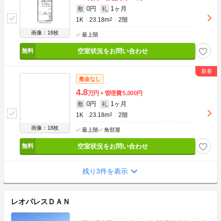
0円
1ヶ月
敷
礼
1K
23.18m
2
2階
画像：18枚
最上階
空室状況をお問い合わせ
敷金なし
4.8
万円
管理費
5,000円
0円
1ヶ月
敷
礼
1K
23.18m
2
2階
画像：18枚
最上階
角部屋
空室状況をお問い合わせ
残り3件を表示
レオパレスＤＡＮ