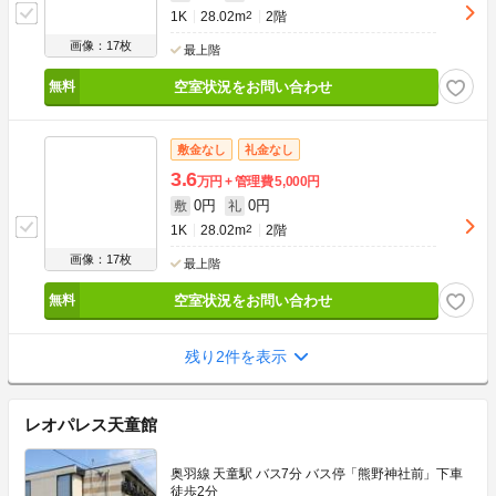
1K
28.02m
2
2階
画像：17枚
最上階
空室状況をお問い合わせ
敷金なし
礼金なし
3.6
万円
管理費
5,000円
0円
0円
敷
礼
1K
28.02m
2
2階
画像：17枚
最上階
空室状況をお問い合わせ
残り2件を表示
レオパレス天童館
奥羽線 天童駅 バス7分 バス停「熊野神社前」下車
徒歩2分