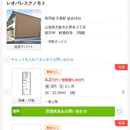
レオパレスクノモト
奥羽線 天童駅 徒歩18分
山形県天童市久野本２丁目
築20年
軽量鉄骨
2階建
宅配ボックス
賃貸アパート
チェックを入れてまとめてお問い合わせ
敷金なし
4.2
万円
管理費
5,000円
0円
1ヶ月
敷
礼
1K
22.35m
2
2階
画像：17枚
最上階
空室状況をお問い合わせ
敷金なし