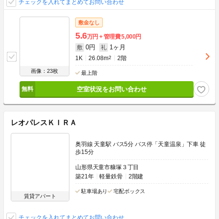
チェックを入れてまとめてお問い合わせ
敷金なし
5.6
万円
管理費
5,000円
0円
1ヶ月
敷
礼
1K
26.08m
2
2階
画像：23枚
最上階
空室状況をお問い合わせ
レオパレスＫＩＲＡ
奥羽線 天童駅 バス5分 バス停「天童温泉」下車 徒
歩15分
山形県天童市糠塚３丁目
築21年
軽量鉄骨
2階建
駐車場あり
宅配ボックス
賃貸アパート
チェックを入れてまとめてお問い合わせ