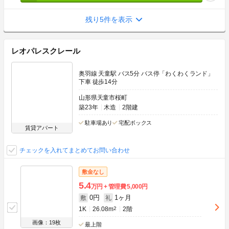
残り5件を表示
レオパレスクレール
奥羽線 天童駅 バス5分 バス停「わくわくランド」
下車 徒歩14分
山形県天童市桜町
築23年
木造
2階建
駐車場あり
宅配ボックス
賃貸アパート
チェックを入れてまとめてお問い合わせ
敷金なし
5.4
万円
管理費
5,000円
0円
1ヶ月
敷
礼
1K
26.08m
2
2階
画像：19枚
最上階