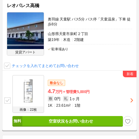
レオパレス高橋
奥羽線 天童駅 バス5分 バス停「天童温泉」下車 徒
歩8分
山形県天童市泉町２丁目
築19年
木造
2階建
駐車場あり
賃貸アパート
チェックを入れてまとめてお問い合わせ
敷金なし
4.7
万円
管理費
5,000円
0円
1ヶ月
敷
礼
1K
23.61m
2
1階
画像：22枚
空室状況をお問い合わせ