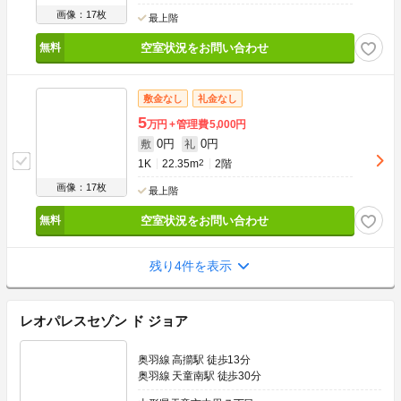
画像：17枚
最上階
空室状況をお問い合わせ
敷金なし
礼金なし
5
万円
管理費
5,000円
0円
0円
敷
礼
1K
22.35m
2
2階
画像：17枚
最上階
空室状況をお問い合わせ
残り4件を表示
レオパレスセゾン ド ジョア
奥羽線 高擶駅 徒歩13分
奥羽線 天童南駅 徒歩30分