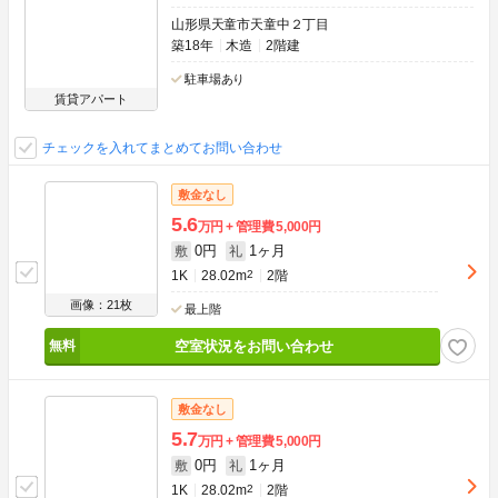
山形県天童市天童中２丁目
築18年
木造
2階建
駐車場あり
賃貸アパート
チェックを入れてまとめてお問い合わせ
敷金なし
5.6
万円
管理費
5,000円
0円
1ヶ月
敷
礼
1K
28.02m
2
2階
画像：21枚
最上階
空室状況をお問い合わせ
敷金なし
5.7
万円
管理費
5,000円
0円
1ヶ月
敷
礼
1K
28.02m
2
2階