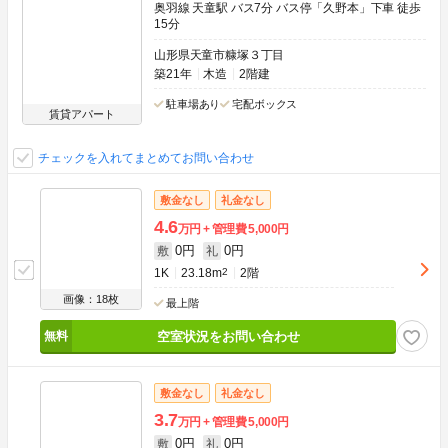
奥羽線 天童駅 バス7分 バス停「久野本」下車 徒歩
15分
山形県天童市糠塚３丁目
築21年
木造
2階建
駐車場あり
宅配ボックス
賃貸アパート
チェックを入れてまとめてお問い合わせ
敷金なし
礼金なし
4.6
万円
管理費
5,000円
0円
0円
敷
礼
1K
23.18m
2
2階
画像：18枚
最上階
空室状況をお問い合わせ
敷金なし
礼金なし
3.7
万円
管理費
5,000円
0円
0円
敷
礼