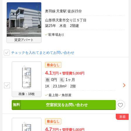
奥羽線 天童駅 徒歩15分
山形県天童市交り江５丁目
築25年
木造
2階建
駐車場あり
賃貸アパート
チェックを入れてまとめてお問い合わせ
敷金なし
4.1
万円
管理費
5,000円
0円
1ヶ月
敷
礼
1K
23.18m
2
2階
画像：18枚
最上階
角部屋
空室状況をお問い合わせ
敷金なし
4.7
万円
管理費
5,000円