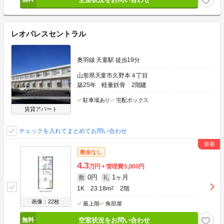
レオパレスセントラル
奥羽線 天童駅 徒歩19分
山形県天童市久野本４丁目
築25年
軽量鉄骨
2階建
駐車場あり
宅配ボックス
賃貸アパート
チェックを入れてまとめてお問い合わせ
敷金なし
4.3
万円
管理費
5,000円
0円
1ヶ月
敷
礼
1K
23.18m
2
2階
画像：22枚
最上階
角部屋
空室状況をお問い合わせ