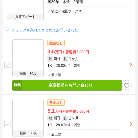
築20年
木造
2階建
駅近
宅配ボックス
賃貸アパート
チェックを入れてまとめてお問い合わせ
敷金なし
3.5
万円
管理費
5,000円
0円
1ヶ月
敷
礼
1K
28.02m
2
2階
画像：30枚
最上階
空室状況をお問い合わせ
敷金なし
5.1
万円
管理費
5,000円
0円
1ヶ月
敷
礼
1K
28.02m
2
2階
画像：30枚
最上階