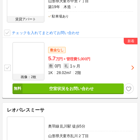
山形県天童市中里７丁目
築19年
木造
-
駐車場あり
賃貸アパート
チェックを入れてまとめてお問い合わせ
敷金なし
5.7
万円
管理費
5,000円
0円
1ヶ月
敷
礼
1K
28.02m
2
2階
画像：2枚
空室状況をお問い合わせ
レオパレスミーサ
奥羽線 乱川駅 徒歩5分
山形県天童市乱川２丁目