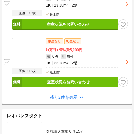
1K
23.18m
2
2階
画像：19枚
最上階
空室状況をお問い合わせ
敷金なし
礼金なし
5
万円
管理費
5,000円
0円
0円
敷
礼
1K
23.18m
2
2階
画像：18枚
最上階
空室状況をお問い合わせ
残り2件を表示
レオパレスタクト
奥羽線 天童駅 徒歩15分