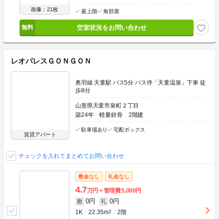
画像：21枚
最上階
角部屋
空室状況をお問い合わせ
レオパレスＧＯＮＧＯＮ
奥羽線 天童駅 バス5分 バス停「天童温泉」下車 徒
歩8分
山形県天童市泉町２丁目
築24年
軽量鉄骨
2階建
駐車場あり
宅配ボックス
賃貸アパート
チェックを入れてまとめてお問い合わせ
敷金なし
礼金なし
4.7
万円
管理費
5,000円
0円
0円
敷
礼
1K
22.35m
2
2階