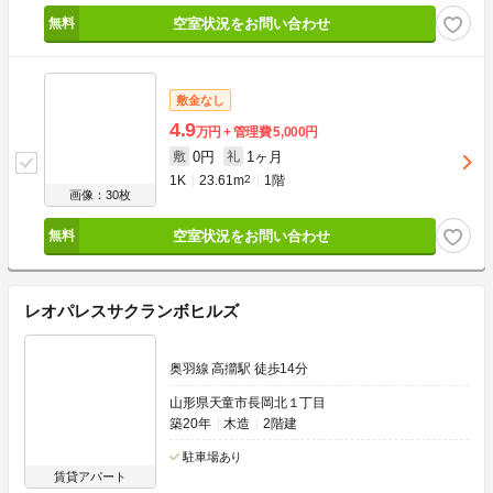
空室状況をお問い合わせ
敷金なし
4.9
万円
管理費
5,000円
0円
1ヶ月
敷
礼
1K
23.61m
2
1階
画像：30枚
空室状況をお問い合わせ
レオパレスサクランボヒルズ
奥羽線 高擶駅 徒歩14分
山形県天童市長岡北１丁目
築20年
木造
2階建
駐車場あり
賃貸アパート