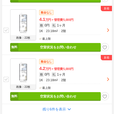
敷金なし
4.1
万円
管理費
5,000円
0円
1ヶ月
敷
礼
1K
23.18m
2
2階
画像：22枚
最上階
空室状況をお問い合わせ
敷金なし
4.2
万円
管理費
5,000円
0円
1ヶ月
敷
礼
1K
23.18m
2
2階
画像：22枚
最上階
空室状況をお問い合わせ
残り6件を表示