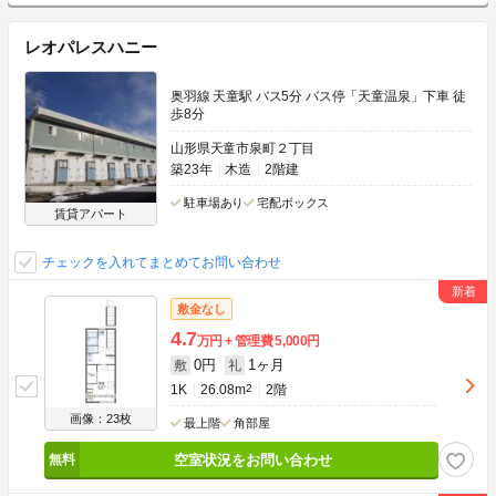
レオパレスハニー
奥羽線 天童駅 バス5分 バス停「天童温泉」下車 徒
歩8分
山形県天童市泉町２丁目
築23年
木造
2階建
駐車場あり
宅配ボックス
賃貸アパート
チェックを入れてまとめてお問い合わせ
敷金なし
4.7
万円
管理費
5,000円
0円
1ヶ月
敷
礼
1K
26.08m
2
2階
画像：23枚
最上階
角部屋
空室状況をお問い合わせ