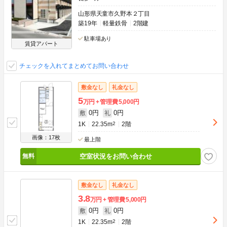
山形県天童市久野本２丁目
築19年
軽量鉄骨
2階建
駐車場あり
賃貸アパート
チェックを入れてまとめてお問い合わせ
敷金なし
礼金なし
5
万円
管理費
5,000円
0円
0円
敷
礼
1K
22.35m
2
2階
画像：17枚
最上階
空室状況をお問い合わせ
敷金なし
礼金なし
3.8
万円
管理費
5,000円
0円
0円
敷
礼
1K
22.35m
2
2階