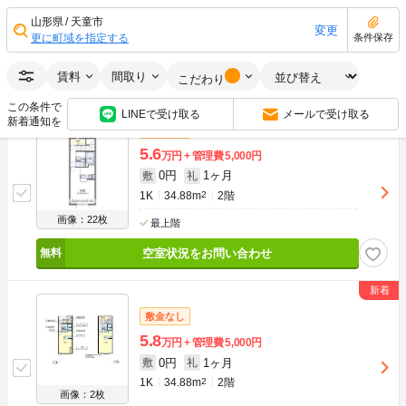
0円
1ヶ月
敷
礼
1K
34.88m
2
2階
山形県
天童市
変更
更に町域を指定する
条件保存
画像：22枚
最上階
角部屋
賃料
間取り
空室状況をお問い合わせ
こだわり
この条件で
LINEで受け取る
メールで受け取る
新着通知を
敷金なし
5.6
万円
管理費
5,000円
0円
1ヶ月
敷
礼
1K
34.88m
2
2階
画像：22枚
最上階
空室状況をお問い合わせ
敷金なし
5.8
万円
管理費
5,000円
0円
1ヶ月
敷
礼
1K
34.88m
2
2階
画像：2枚