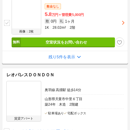
敷金なし
5.8
万円
管理費
5,000円
0円
1ヶ月
敷
礼
1K
28.02m
2
2階
画像：2枚
空室状況をお問い合わせ
残り5件を表示
レオパレスＤＯＮＤＯＮ
奥羽線 高擶駅 徒歩14分
山形県天童市中里６丁目
築24年
木造
2階建
駐車場あり
宅配ボックス
賃貸アパート