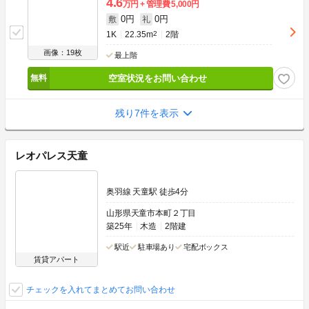
4.6
万円
管理費
5,000円
0円
0円
敷
礼
1K
22.35m
2
2階
画像：19枚
最上階
空室状況をお問い合わせ
残り7件を表示
レオパレス天童
奥羽線 天童駅 徒歩4分
山形県天童市本町２丁目
築25年
木造
2階建
駅近
駐車場あり
宅配ボックス
賃貸アパート
チェックを入れてまとめてお問い合わせ