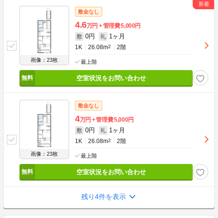
敷金なし
4.6
万円
管理費
5,000円
0円
1ヶ月
敷
礼
1K
26.08m
2
2階
画像：23枚
最上階
空室状況をお問い合わせ
敷金なし
4
万円
管理費
5,000円
0円
1ヶ月
敷
礼
1K
26.08m
2
2階
画像：23枚
最上階
空室状況をお問い合わせ
残り4件を表示