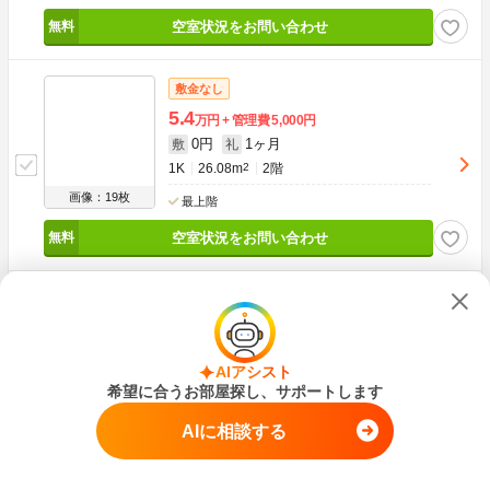
空室状況をお問い合わせ
敷金なし
5.4
万円
管理費
5,000円
0円
1ヶ月
敷
礼
1K
26.08m
2
2階
画像：19枚
最上階
空室状況をお問い合わせ
敷金なし
4.4
万円
管理費
5,000円
0円
1ヶ月
敷
礼
AIアシスト
1K
26.08m
2
2階
希望に合うお部屋探し、サポートします
画像：19枚
最上階
AIに相談する
空室状況をお問い合わせ