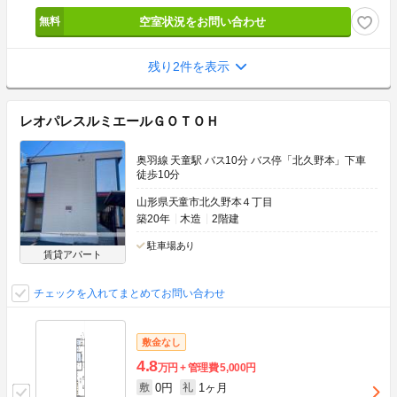
空室状況をお問い合わせ
残り2件を表示
レオパレスルミエールＧＯＴＯＨ
奥羽線 天童駅 バス10分 バス停「北久野本」下車
徒歩10分
山形県天童市北久野本４丁目
築20年
木造
2階建
駐車場あり
賃貸アパート
チェックを入れてまとめてお問い合わせ
敷金なし
4.8
万円
管理費
5,000円
0円
1ヶ月
敷
礼