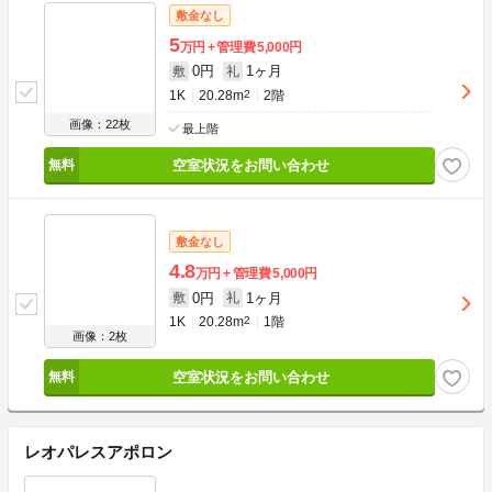
敷金なし
5
万円
管理費
5,000円
0円
1ヶ月
敷
礼
1K
20.28m
2
2階
画像：22枚
最上階
空室状況をお問い合わせ
敷金なし
4.8
万円
管理費
5,000円
0円
1ヶ月
敷
礼
1K
20.28m
2
1階
画像：2枚
空室状況をお問い合わせ
レオパレスアポロン