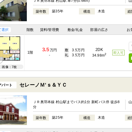
ＪＲ奥羽本線 村山駅 車7分(0.6km)
築35年
木造
築年数
構造
総
て選択
階数
賃料/管理費
敷金/礼金
部屋の広さ
お
3.5
2DK
万円
敷
3.5万円
1階
即入可
2
-
礼
3.5万円
34.98m
画像：7枚
セレーノＭ’ｓ＆ＹＣ
アパート
ＪＲ奥羽本線 村山駅までバス約1分 新町バス停 徒歩8
分
築25年
木造
築年数
構造
総