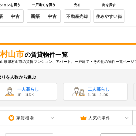
ションを買う
一戸建てを買う
売る
街を探す
築
中古
新築
中古
不動産売却
住みやすい街
村山市
の賃貸物件一覧
山形県村山市の賃貸マンション、アパート、一戸建て・その他の物件一覧ページ
取りを人数から選ぶ
一人暮らし
二人暮らし
1R～1LDK
1LDK～2LDK
家賃相場
人気の条件