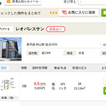
並び替え
新着お知らせメール
件
お気に入りに追加
チェックした物件を
レオパレスサン
アパート
新着あり
奥羽線 村山駅 徒歩10分
築19年
木造
築年数
構造
総
て選択
階数
賃料/管理費
敷金/礼金
部屋の広さ
お
5.5
1K
万円
敷
0円
2階
2
5,000円
礼
2ヶ月
23.18m
画像：2枚