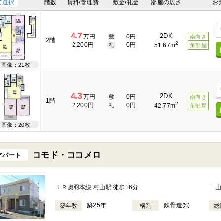
て選択
階数
賃料/管理費
敷金/礼金
部屋の広さ
お
4.7
2DK
万円
敷
0円
南向き
2階
2
2,200円
礼
0円
51.67m
角部屋
画像：21枚
4.3
2DK
万円
敷
0円
南向き
1階
2
2,200円
礼
0円
42.77m
角部屋
画像：20枚
コモド・ココメロ
アパート
ＪＲ奥羽本線 村山駅 徒歩16分
築25年
鉄骨造(S)
築年数
構造
総