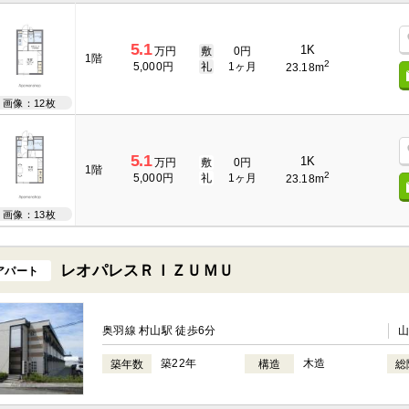
5.1
1K
万円
敷
0円
1階
2
5,000円
礼
1ヶ月
23.18m
画像：12枚
5.1
1K
万円
敷
0円
1階
2
5,000円
礼
1ヶ月
23.18m
画像：13枚
レオパレスＲＩＺＵＭＵ
アパート
奥羽線 村山駅 徒歩6分
築22年
木造
築年数
構造
総