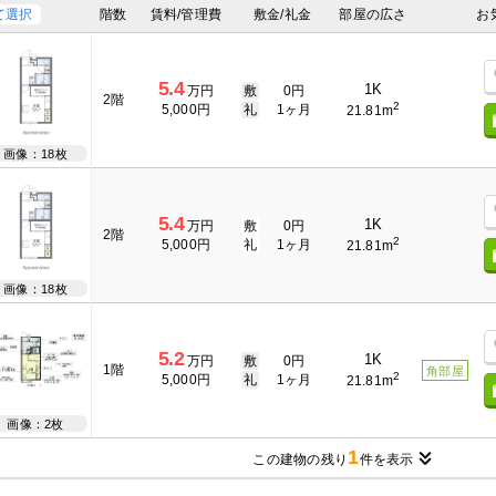
て選択
階数
賃料/管理費
敷金/礼金
部屋の広さ
お
5.4
1K
万円
敷
0円
2階
2
5,000円
礼
1ヶ月
21.81m
画像：18枚
5.4
1K
万円
敷
0円
2階
2
5,000円
礼
1ヶ月
21.81m
画像：18枚
5.2
1K
万円
敷
0円
1階
角部屋
2
5,000円
礼
1ヶ月
21.81m
画像：2枚
1
この建物の残り
件を表示