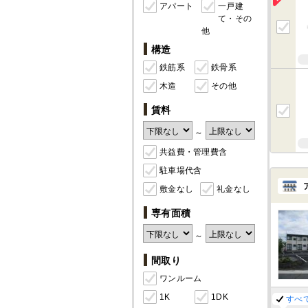
アパート
一戸建
て・その
他
構造
鉄筋系
鉄骨系
木造
その他
賃料
～
共益費・管理費含
駐車場代含
敷金なし
礼金なし
専有面積
～
間取り
ワンルーム
1K
1DK
すべ