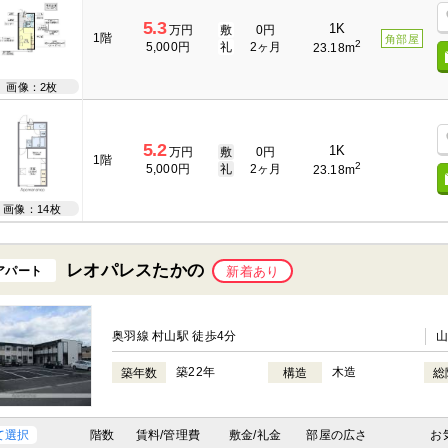
5.3
1K
万円
敷
0円
1階
角部屋
2
5,000円
礼
2ヶ月
23.18m
画像：2枚
5.2
1K
万円
敷
0円
1階
2
5,000円
礼
2ヶ月
23.18m
画像：14枚
レオパレスたかの
アパート
新着あり
奥羽線 村山駅 徒歩4分
築22年
木造
築年数
構造
総
て選択
階数
賃料/管理費
敷金/礼金
部屋の広さ
お