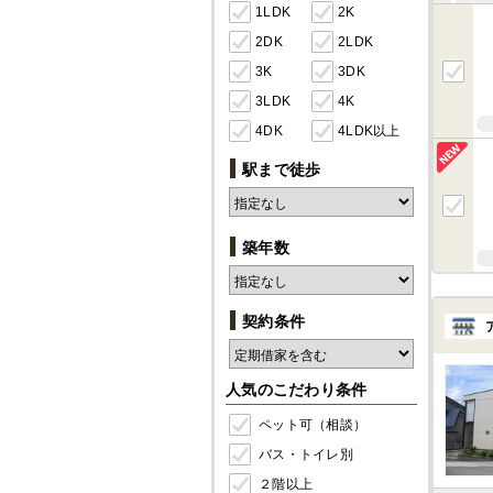
1LDK
2K
2DK
2LDK
3K
3DK
3LDK
4K
4DK
4LDK以上
駅まで徒歩
築年数
契約条件
人気のこだわり条件
ペット可（相談）
バス・トイレ別
２階以上