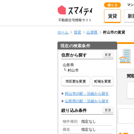
マン
借りる
賃貸
新
不動産住宅情報サイト
ホーム
賃貸
山形県
村山市の賃貸
現在の検索条件
住所から探す
変更
山形県
村山市
間
市区郡を変更
町域を変更
村山市の駅・沿線から探す
山形県の駅・沿線から探す
絞り込み条件
変更
物件種別
指定なし
構造
指定なし