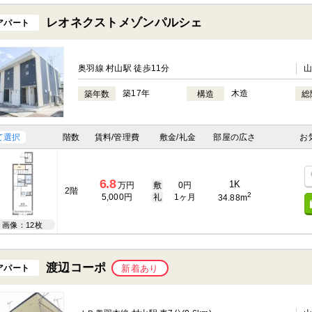
レオネクストメゾンパルシェ
アパート
奥羽線 村山駅 徒歩11分
築17年
木造
築年数
構造
総
て選択
階数
賃料/管理費
敷金/礼金
部屋の広さ
お
6.8
1K
万円
敷
0円
2階
2
5,000円
礼
1ヶ月
34.88m
画像：12枚
渡辺コーポ
アパート
新着あり