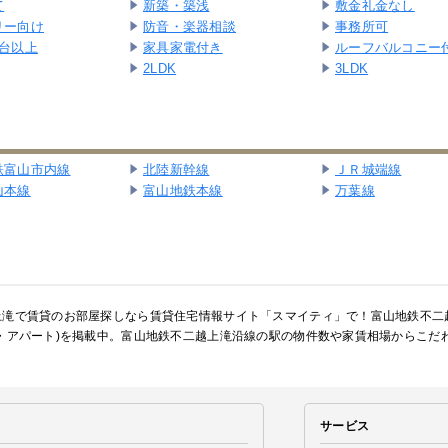
て
新築・築浅
敷金礼金なし
リー向け
防音・楽器相談
事務所可
2台以上
家具家電付き
ルーフバルコニー
2LDK
3LDK
鉄富山市内線
北陸新幹線
ＪＲ城端線
山本線
富山地鉄本線
万葉線
滝で賃貸のお部屋探しなら賃貸住宅情報サイト「スマイティ」で！富山地鉄不二越上滝
ン・アパート)を掲載中。富山地鉄不二越上滝沿線の駅の物件数や家賃相場からこだ
サービス