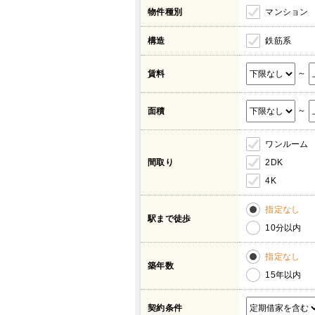
物件種別
マンション
構造
鉄筋系
～
賃料
～
面積
ワンルーム
間取り
2DK
4K
指定なし
駅まで徒歩
10分以内
指定なし
築年数
15年以内
契約条件