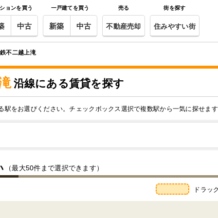
ションを買う
一戸建てを買う
売る
街を探す
築
中古
新築
中古
不動産売却
住みやすい街
地鉄不二越上滝
滝
沿線にある賃貸を探す
る駅をお選びください。チェックボックス選択で複数駅から一気に探せます
い
（最大50件まで選択できます）
ドラッ