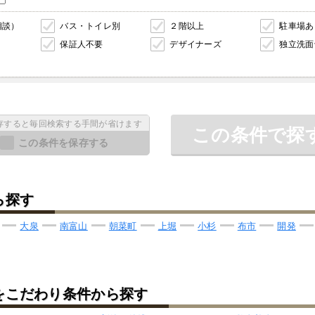
相談）
バス・トイレ別
２階以上
駐車場あ
保証人不要
デザイナーズ
独立洗面
存すると毎回検索する手間が省けます
この条件で探
この条件を保存する
ら探す
大泉
南富山
朝菜町
上堀
小杉
布市
開発
をこだわり条件から探す