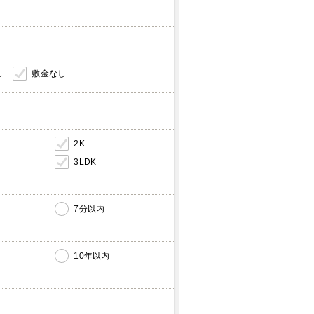
し
敷金なし
2K
3LDK
7分以内
10年以内
内