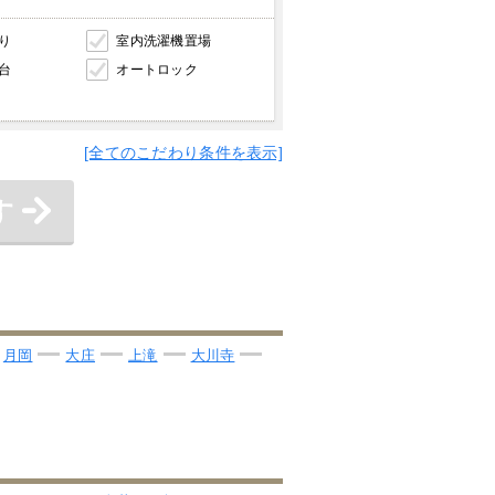
り
室内洗濯機置場
台
オートロック
[全てのこだわり条件を表示]
す
月岡
大庄
上滝
大川寺