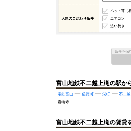
ペット可（
人気のこだわり条件
エアコン
追い焚き
条件を保
富山地鉄不二越上滝の駅か
電鉄富山
稲荷町
栄町
不二越
岩峅寺
富山地鉄不二越上滝の賃貸