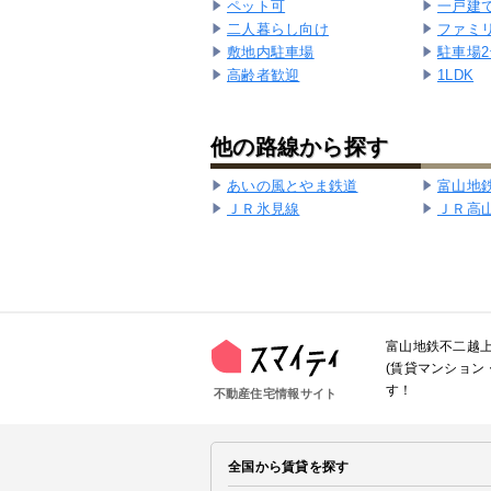
ペット可
一戸建
二人暮らし向け
ファミ
敷地内駐車場
駐車場
高齢者歓迎
1LDK
他の路線から探す
あいの風とやま鉄道
富山地
ＪＲ氷見線
ＪＲ高
富山地鉄不二越上
(賃貸マンショ
す！
不動産住宅情報サイト
全国から賃貸を探す