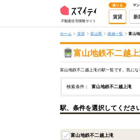
マン
借りる
賃貸
新
不動産住宅情報サイト
ホーム
賃貸
富山県
路線一覧
富山
富山地鉄不二越上
富山地鉄不二越上滝の駅一覧です。気にな
検索条件：
富山地鉄不二越上滝
駅、条件を選択してくださ
富山地鉄不二越上滝