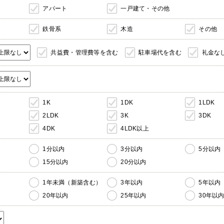
アパート
一戸建て・その他
鉄骨系
木造
その他
共益費・管理費等を含む
駐車場代を含む
礼金な
1K
1DK
1LDK
2LDK
3K
3DK
4DK
4LDK以上
1分以内
3分以内
5分以内
15分以内
20分以内
1年未満（新築含む）
3年以内
5年以内
20年以内
25年以内
30年以