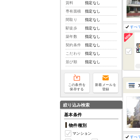
賃料
指定なし
専有面積
指定なし
間取り
指定なし
すべ
駅徒歩
指定なし
築年数
指定なし
契約条件
指定なし
こだわり
指定なし
並び順
指定なし
この条件を
新着メールを
保存する
登録
絞り込み検索
基本条件
物件種別
マンション
すべ