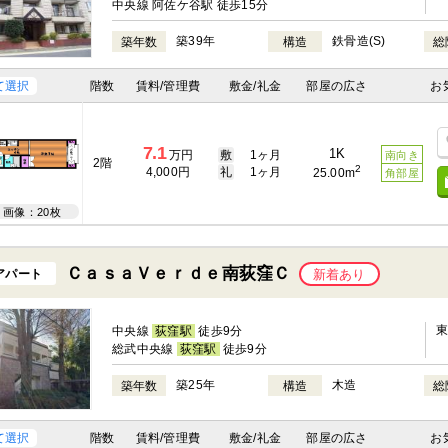
中央線 阿佐ケ谷駅 徒歩15分
築39年
鉄骨造(S)
築年数
構造
総
て選択
階数
賃料/管理費
敷金/礼金
部屋の広さ
お
7.1
1K
万円
敷
1ヶ月
南向き
2階
2
4,000円
礼
1ヶ月
25.00m
角部屋
画像：20枚
ＣａｓａＶｅｒｄｅ南荻窪Ｃ
アパート
新着あり
中央線
荻窪駅
徒歩9分
総武中央線
荻窪駅
徒歩9分
築25年
木造
築年数
構造
総
て選択
階数
賃料/管理費
敷金/礼金
部屋の広さ
お