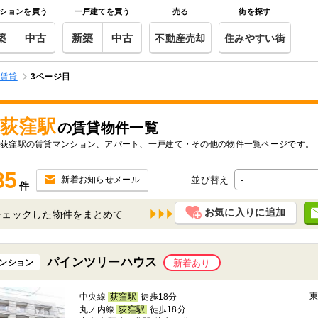
ションを買う
一戸建てを買う
売る
街を探す
築
中古
新築
中古
不動産売却
住みやすい街
の賃貸
3ページ目
荻窪駅
の賃貸物件一覧
荻窪駅の賃貸マンション、アパート、一戸建て・その他の物件一覧ページです。
85
並び替え
新着お知らせメール
件
お気に入りに追加
チェックした物件を
パインツリーハウス
ンション
新着あり
中央線
荻窪駅
徒歩18分
丸ノ内線
荻窪駅
徒歩18分