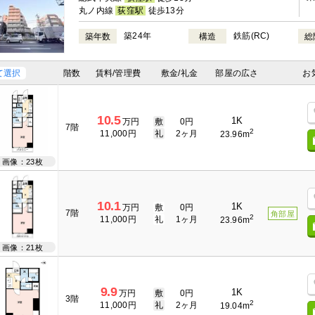
丸ノ内線
荻窪駅
徒歩13分
築24年
鉄筋(RC)
築年数
構造
総
て選択
階数
賃料/管理費
敷金/礼金
部屋の広さ
お
10.5
1K
万円
敷
0円
7階
2
11,000円
礼
2ヶ月
23.96m
画像：23枚
10.1
1K
万円
敷
0円
7階
角部屋
2
11,000円
礼
1ヶ月
23.96m
画像：21枚
9.9
1K
万円
敷
0円
3階
2
11,000円
礼
2ヶ月
19.04m