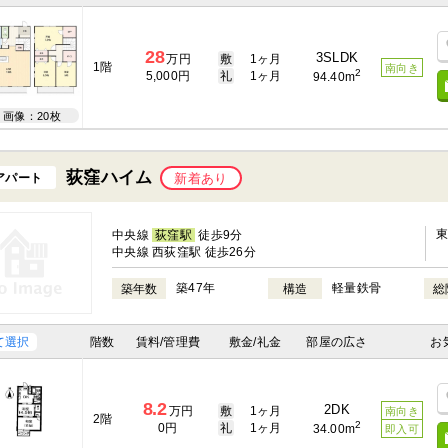
28
3SLDK
万円
敷
1ヶ月
1階
南向き
2
5,000円
礼
1ヶ月
94.40m
画像：20枚
荻窪ハイム
アパート
新着あり
中央線
荻窪駅
徒歩9分
中央線 西荻窪駅 徒歩26分
築47年
軽量鉄骨
築年数
構造
総
て選択
階数
賃料/管理費
敷金/礼金
部屋の広さ
お
8.2
2DK
万円
敷
1ヶ月
南向き
2階
2
0円
礼
1ヶ月
34.00m
即入可