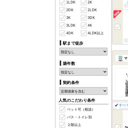
1LDK
2K
2DK
2LDK
3K
3DK
3LDK
4K
4DK
4LDK以上
駅まで徒歩
マ
築年数
契約条件
人気のこだわり条件
すべ
ペット可（相談）
バス・トイレ別
２階以上