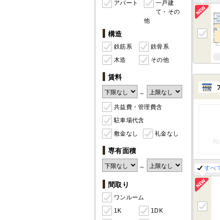
アパート
一戸建
て・その
他
構造
鉄筋系
鉄骨系
木造
その他
賃料
～
共益費・管理費含
駐車場代含
敷金なし
礼金なし
専有面積
～
すべ
間取り
ワンルーム
1K
1DK