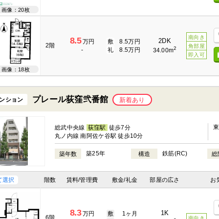
画像：20枚
南向き
8.5
2DK
万円
敷
8.5万円
2階
角部屋
2
-
礼
8.5万円
34.00m
即入可
画像：18枚
プレール荻窪弐番館
ンション
新着あり
総武中央線
荻窪駅
徒歩7分
丸ノ内線 南阿佐ケ谷駅 徒歩10分
築25年
鉄筋(RC)
築年数
構造
総
て選択
階数
賃料/管理費
敷金/礼金
部屋の広さ
お
8.3
1K
万円
敷
1ヶ月
6階
南向き