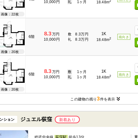
2
10,000円
礼
1ヶ月
18.48m
画像：22枚
8.3
1K
万円
敷
8.3万円
6階
南向き
2
10,000円
礼
8.3万円
18.48m
画像：20枚
8.3
1K
万円
敷
1ヶ月
6階
南向き
2
10,000円
礼
1ヶ月
18.48m
画像：20枚
3
この建物の残り
件を表示
ジュエル荻窪
ンション
新着あり
総武中央線
荻窪駅
徒歩13分