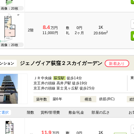
画像：20枚
8.4
1K
万円
敷
0円
2階
2
11,000円
礼
2ヶ月
20.66m
画像：20枚
ジェノヴィア荻窪２スカイガーデン
ンション
新着あり
ＪＲ中央線
荻窪駅
徒歩14分
京王井の頭線 高井戸駅 徒歩19分
京王井の頭線 富士見ヶ丘駅 徒歩25分
築6年
鉄筋(RC)
築年数
構造
総
て選択
階数
賃料/管理費
敷金/礼金
部屋の広さ
お
11.9
1K
万円
敷
0円