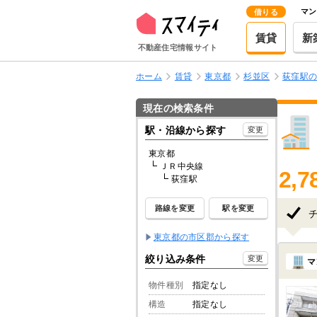
マン
借りる
賃貸
新
不動産住宅情報サイト
ホーム
賃貸
東京都
杉並区
荻窪駅
現在の検索条件
駅・沿線から探す
変更
東京都
ＪＲ中央線
2,7
荻窪駅
路線を変更
駅を変更
東京都の市区郡から探す
絞り込み条件
変更
マ
物件種別
指定なし
構造
指定なし